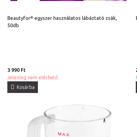
Beautyfor® egyszer használatos lábáztató zsák,
50db
3 990 Ft
Jelenleg nem elérhető
Kosárba