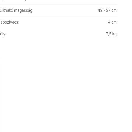
llítható magasság
:
49 - 67 cm
abszivacs
:
4 cm
úly
:
7,5 kg