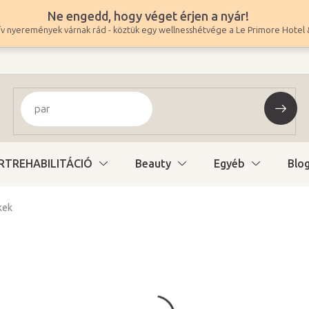
Ne engedd, hogy véget érjen a nyár!
v nyeremények várnak rád - köztük egy wellnesshétvége a Le Primore Hotel 
RTREHABILITÁCIÓ
Beauty
Egyéb
Blo
kek
18 900 Ft
14 882 Ft ÁFA nélkül
Egységár:
Raktáron (48ó kiszáll