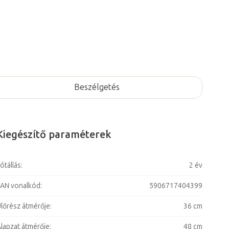
Beszélgetés
Kiegészítő paraméterek
ótállás
:
2 év
AN vonalkód
:
5906717404399
lőrész átmérője
:
36 cm
lapzat átmérője
:
48 cm