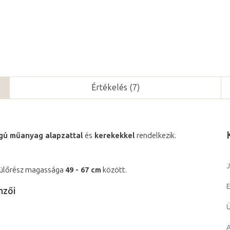
Értékelés (7)
gú műanyag alapzattal
és
kerekekkel
rendelkezik.
J
 ülőrész magassága
49 - 67 cm
között.
E
mzői
Ü
A