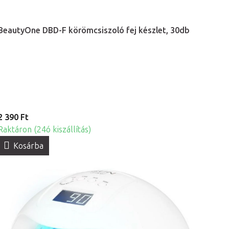
BeautyOne DBD-F körömcsiszoló fej készlet, 30db
2 390 Ft
Raktáron (24ó kiszállítás)
Kosárba