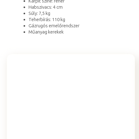
Kárpit színe: fehér
Habszivacs: 4 cm
Súly: 7,5 kg
Teherbírás: 110 kg
Gázrugós emelőrendszer
Műanyag kerekek