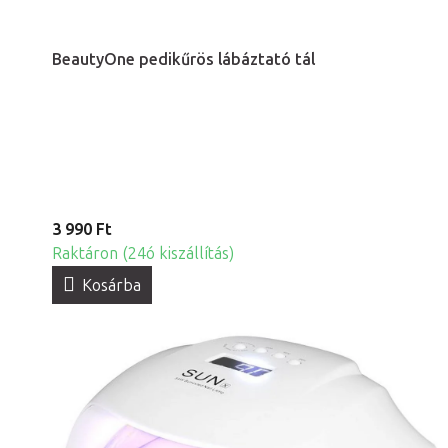
BeautyOne pedikűrös lábáztató tál
3 990 Ft
Raktáron (24ó kiszállítás)
Kosárba