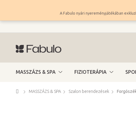
Ugrás
a
A Fabulo nyári nyereményjátékában exkluzí
fő
tartalomhoz
MASSZÁZS & SPA
FIZIOTERÁPIA
SPO
Kezdőlap
MASSZÁZS & SPA
Szalon berendezések
Forgószé