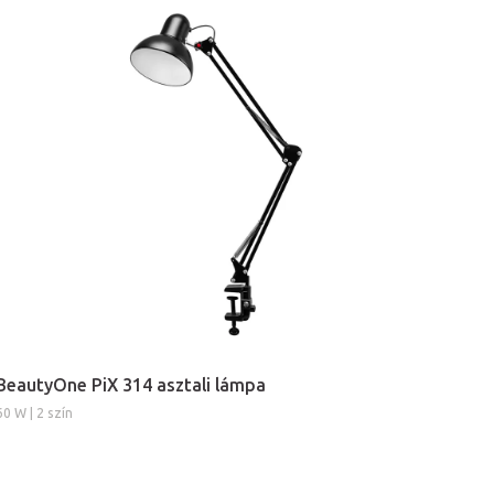
BeautyOne PiX 314 asztali lámpa
60 W | 2 szín