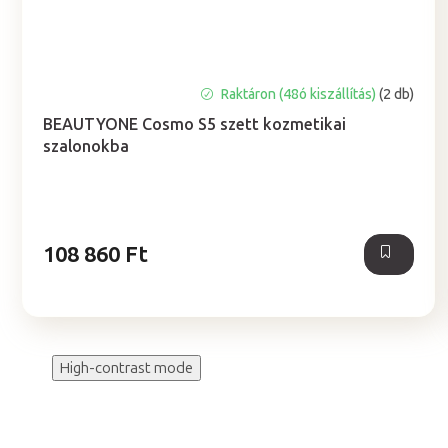
A
Raktáron (48ó kiszállítás)
(2 db)
termék
BEAUTYONE Cosmo S5 szett kozmetikai
átlagos
szalonokba
értékelése
5-
ből
5,0
csillag.
108 860 Ft
High-contrast mode