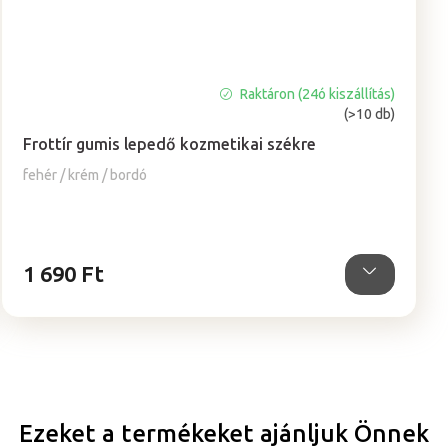
Raktáron (24ó kiszállítás)
A
(>10 db)
termék
átlagos
Frottír gumis lepedő kozmetikai székre
értékelése
fehér / krém / bordó
5-
ből
5,0
csillag.
1 690 Ft
Ezeket a termékeket ajánljuk Önnek