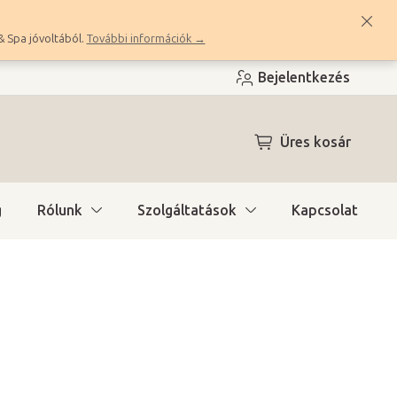
& Spa jóvoltából.
További információk →
Bejelentkezés
KOSÁR
Üres kosár
g
Rólunk
Szolgáltatások
Kapcsolat
ítás)
(>10 db)