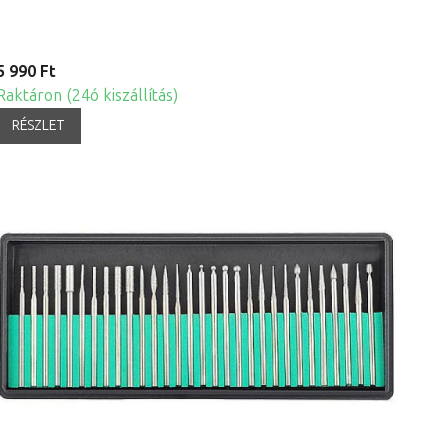
5 990 Ft
Raktáron (24ó kiszállítás)
RÉSZLET