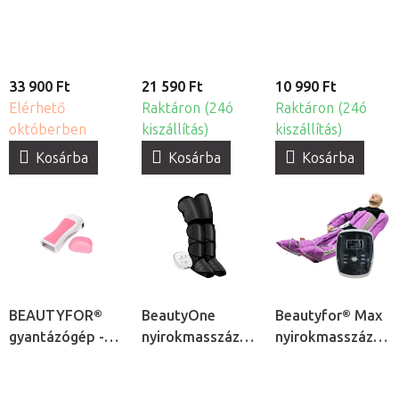
és
konzervgyanta
melegítő
33 900 Ft
21 590 Ft
10 990 Ft
Elérhető
Raktáron (24ó
Raktáron (24ó
októberben
kiszállítás)
kiszállítás)
Kosárba
Kosárba
Kosárba
BEAUTYFOR®
BeautyOne
Beautyfor® Max
gyantázógép -
nyirokmasszázs
nyirokmasszázs
patronos
gép
gép
gyantamelegítő