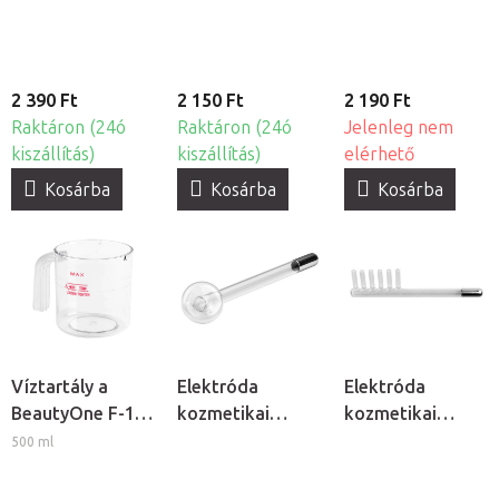
ózonizátorhoz
60, 40ks
2 390 Ft
2 150 Ft
2 190 Ft
Raktáron (24ó
Raktáron (24ó
Jelenleg nem
kiszállítás)
kiszállítás)
elérhető
Kosárba
Kosárba
Kosárba
Víztartály a
Elektróda
Elektróda
BeautyOne F-17
kozmetikai
kozmetikai
kozmetikai
ózonizátorhoz -
ózonizátorhoz -
500 ml
gőzölőhöz
Gomba
Fésű