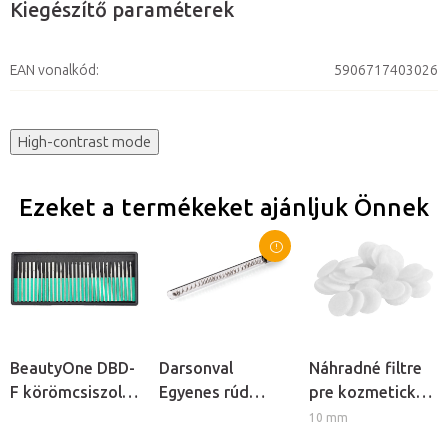
Kiegészítő paraméterek
EAN vonalkód
:
5906717403026
High-contrast mode
Ezeket a termékeket ajánljuk Önnek
BeautyOne DBD-
Darsonval
Náhradné filtre
F körömcsiszoló
Egyenes rúd
pre kozmetický
fej készlet, 30db
elektróda
prístroj
10 mm
kozmetikai
BeautyOne AM