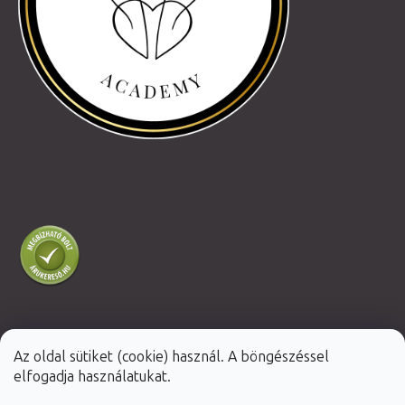
Az oldal sütiket (cookie) használ. A böngészéssel
Shoptet Premium készítette
elfogadja használatukat.
Copyright 2026
Fabulo.hu
. Minden jog fenntartva.