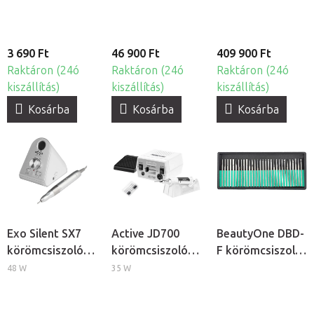
3 690 Ft
46 900 Ft
409 900 Ft
Raktáron (24ó
Raktáron (24ó
Raktáron (24ó
kiszállítás)
kiszállítás)
kiszállítás)
Kosárba
Kosárba
Kosárba
Exo Silent SX7
Active JD700
BeautyOne DBD-
körömcsiszoló
körömcsiszoló
F körömcsiszoló
gép
gép
fej készlet, 30db
48 W
35 W