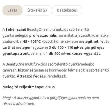
Leírás
Értékelés (2)
Beszélgetés
A
fehér színű
BeautyOne multifunkciós szőrtelenítő
gyantamelegítő
professzionális
használatra javasolt kozmetikai
szalonokba.
45 - 105°C
közötti hőmérsékletre
melegíthet fel
és
tarthat melegen
egyszerre
3 db 100 - 110 ml-es görgőfejes
gyantapatront,
valamint
1 db 400 ml-es
konzervgyantát
.
A BeautyOne multifunkciós szőrtelenítő gyantamelegítő
gyors
an,
biztonságos
an és könnyedén felmelegíti a szőrtelenítő
gyantát.
Áttetsző fedél
lel rendelkezik.
Melegítő teljesítménye:
270 W
Megj.: A konzervgyanta és a görgőfejes gyantapatron nem
részei a készletnek.