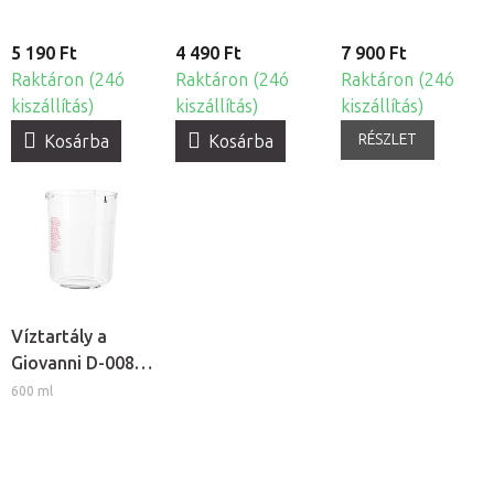
5 190 Ft
4 490 Ft
7 900 Ft
Raktáron (24ó
Raktáron (24ó
Raktáron (24ó
kiszállítás)
kiszállítás)
kiszállítás)
RÉSZLET
Kosárba
Kosárba
Víztartály a
Giovanni D-008
és D-09
600 ml
kozmetikai
gőzölőkhöz