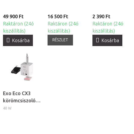
49 900 Ft
16 500 Ft
2 390 Ft
Raktáron (24ó
Raktáron (24ó
Raktáron (24ó
kiszállítás)
kiszállítás)
kiszállítás)
RÉSZLET
Kosárba
Kosárba
Exo Eco CX3
körömcsiszoló
gép
40 W