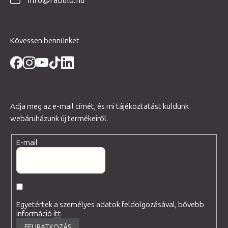
info@fabulo.hu
c
Kövessen bennünket
Adja meg az e-mail címét, és mi tájékoztatást küldünk
webáruházunk új termékeiről.
E-mail
Egyetértek a személyes adatok feldolgozásával, bővebb
információ
itt
.
FELIRATKOZÁS