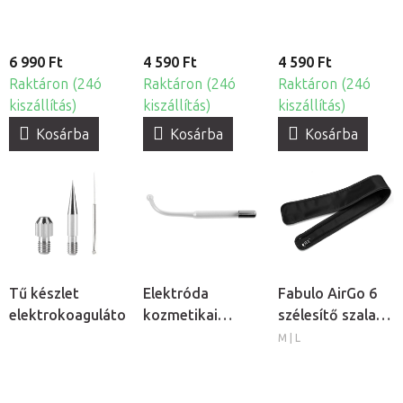
6 990 Ft
4 590 Ft
4 590 Ft
Raktáron (24ó
Raktáron (24ó
Raktáron (24ó
kiszállítás)
kiszállítás)
kiszállítás)
Kosárba
Kosárba
Kosárba
Tű készlet
Elektróda
Fabulo AirGo 6
elektrokoagulátorhoz
kozmetikai
szélesítő szalag
ózonizátorhoz -
lábmandzsettához
M | L
Rúd
2db