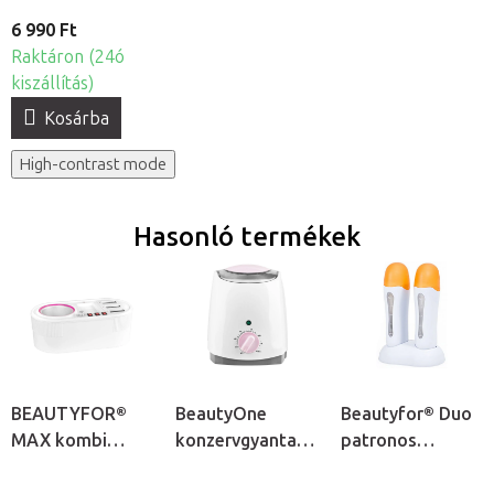
6 990 Ft
Raktáron (24ó
kiszállítás)
Kosárba
High-contrast mode
Hasonló termékek
BEAUTYFOR®
BeautyOne
Beautyfor® Duo
MAX kombi
konzervgyanta
patronos
gyantamelegítő
melegítő
gyantamelegítő
gép - patronos