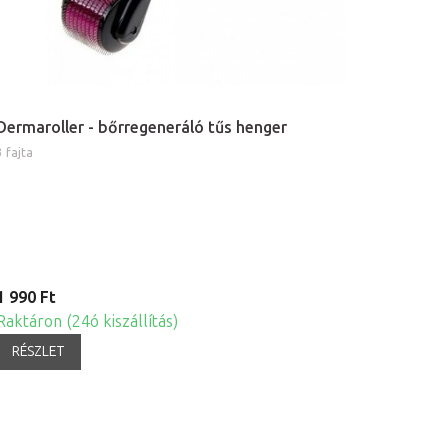
Dermaroller - bőrregeneráló tűs henger
3 fajta
1 990 Ft
Raktáron (24ó kiszállítás)
RÉSZLET