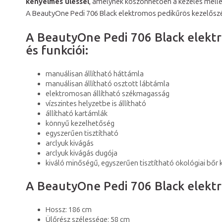
kényelmes üléssel
, amelynek köszönhetően a kezelés mell
A BeautyOne Pedi 706 Black elektromos pedikűrös kezelősz
A BeautyOne Pedi 706 Black elektr
és funkciói:
manuálisan állítható háttámla
manuálisan állítható osztott lábtámla
elektromosan állítható székmagasság
vízszintes helyzetbe is állítható
állítható kartámlák
könnyű kezelhetőség
egyszerűen tisztítható
arclyuk kivágás
arclyuk kivágás dugója
kiváló minőségű, egyszerűen tisztítható ökológiai bőr 
A BeautyOne Pedi 706 Black elektr
Hossz: 186 cm
Ülőrész szélessége: 58 cm