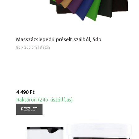
Masszázslepedő préselt szálból, 5db
80 x 200 cm | 8 szín
4 490 Ft
Raktáron (24ó kiszállítás)
RÉSZLET