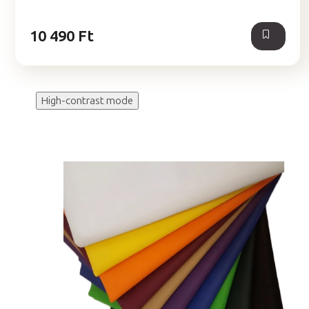
5,0
csillag.
10 490 Ft
High-contrast mode