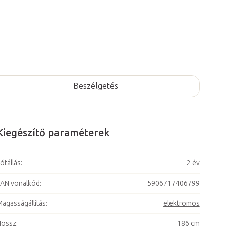
Beszélgetés
Kiegészítő paraméterek
ótállás
:
2 év
AN vonalkód
:
5906717406799
agasságállítás
:
elektromos
Hossz
:
186 cm