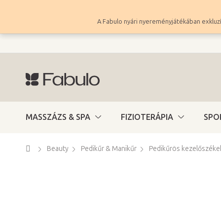
Ugrás
a
A Fabulo nyári nyereményjátékában exkluzí
fő
tartalomhoz
MASSZÁZS & SPA
FIZIOTERÁPIA
SPO
Kezdőlap
Beauty
Pedikűr & Manikűr
Pedikűrös kezelőszéke