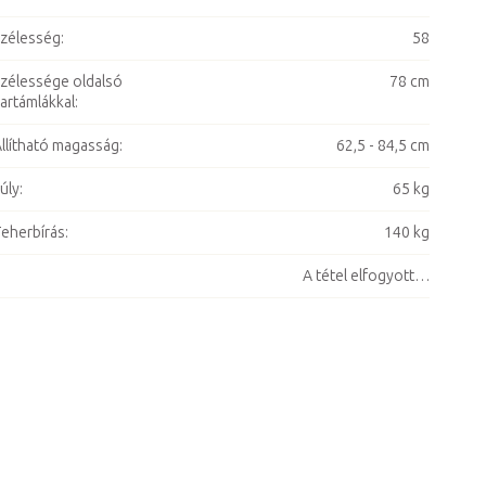
zélesség
:
58
zélessége oldalsó
78 cm
artámlákkal
:
llítható magasság
:
62,5 - 84,5 cm
úly
:
65 kg
eherbírás
:
140 kg
A tétel elfogyott…