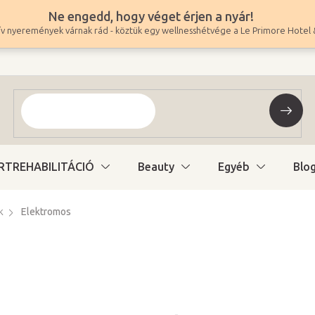
Ne engedd, hogy véget érjen a nyár!
v nyeremények várnak rád - köztük egy wellnesshétvége a Le Primore Hotel 
RTREHABILITÁCIÓ
Beauty
Egyéb
Blo
k
Elektromos
439 900 Ft
346 378 Ft ÁFA nélkül
Egységár:
Raktáron a beszállít