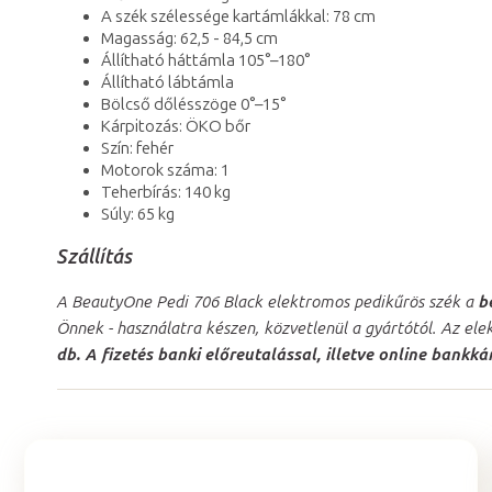
A szék szélessége kartámlákkal: 78 cm
Magasság: 62,5 - 84,5 cm
Állítható háttámla 105°–180°
Állítható lábtámla
Bölcső dőlésszöge 0°–15°
Kárpitozás: ÖKO bőr
Szín: fehér
Motorok száma: 1
Teherbírás: 140 kg
Súly: 65 kg
Szállítás
A BeautyOne Pedi 706 Black elektromos pedikűrös szék a
b
Önnek - használatra készen, közvetlenül a gyártótól. Az e
db. A fizetés banki előreutalással, illetve online bankká