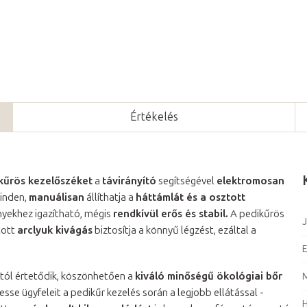
Értékelés
kűrös kezelőszéket
a
távirányító
segítségével
elektromosan
minden,
manuálisan
állíthatja a
háttámlát és a osztott
ényekhez igazítható, mégis
rendkívül erős és stabil.
A pedikűrös
J
tott
arclyuk kivágás
biztosítja a könnyű légzést, ezáltal a
E
ól értetődik, köszönhetően a
kiváló minőségű ökológiai bőr
M
sse ügyfeleit a pedikűr kezelés során a legjobb ellátással -