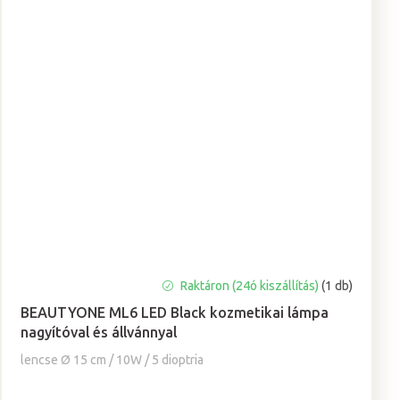
A
Raktáron (24ó kiszállítás)
(1 db)
termék
BEAUTYONE ML6 LED Black kozmetikai lámpa
átlagos
nagyítóval és állvánnyal
értékelése
5-
lencse Ø 15 cm / 10W / 5 dioptria
ből
5,0