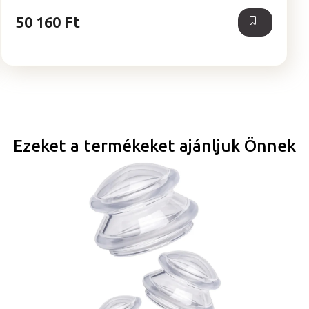
csillag.
50 160 Ft
Ezeket a termékeket ajánljuk Önnek