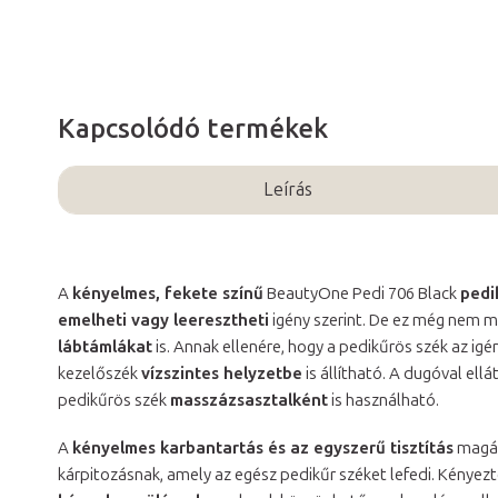
Kapcsolódó termékek
Leírás
A
kényelmes, fekete színű
BeautyOne Pedi 706 Black
pedi
emelheti vagy leeresztheti
igény szerint. De ez még nem 
lábtámlákat
is. Annak ellenére, hogy a pedikűrös szék az ig
kezelőszék
vízszintes helyzetbe
is állítható. A dugóval ellá
pedikűrös szék
masszázsasztalként
is használható.
A
kényelmes karbantartás és az egyszerű tisztítás
magát
kárpitozásnak, amely az egész pedikűr széket lefedi. Kényezte