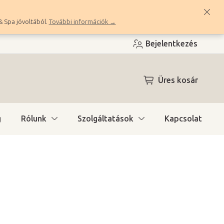
& Spa jóvoltából.
További információk →
Bejelentkezés
KOSÁR
Üres kosár
g
Rólunk
Szolgáltatások
Kapcsolat
ónál (1 hét)
(>10 db)