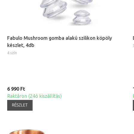
Fabulo Mushroom gomba alakú szilikon köpöly
készlet, 4db
4 szín
6 990 Ft
Raktáron (24ó kiszállítás)
RÉSZLET