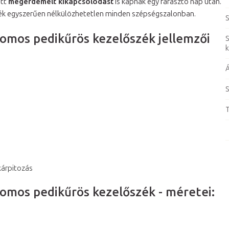
ett
megérdemelt kikapcsolódást
is kapnak egy fárasztó nap után.
ék egyszerűen nélkülözhetetlen minden szépségszalonban.
S
omos pedikűrös kezelőszék jellemzői
S
k
Á
S
T
kárpitozás
omos pedikűrös kezelőszék - méretei: