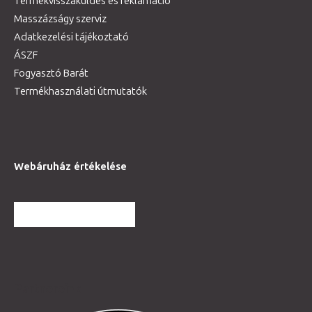
Termékvisszaküldés és reklamáció
Masszázságy szerviz
Adatkezelési tájékoztató
ÁSZF
Fogyasztó Barát
Termékhasználati útmutatók
Webáruház értékelése
TOVÁBBI VÉLEMÉNYEK
Partnereink