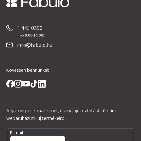
L
á
b
1 445 0390
l
é
info@fabulo.hu
c
Kövessen bennünket
Adja meg az e-mail címét, és mi tájékoztatást küldünk
webáruházunk új termékeiről.
E-mail