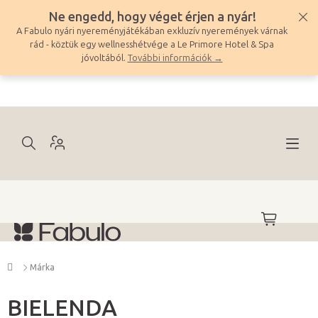
Ugrás
Ne engedd, hogy véget érjen a nyár!
a
A Fabulo nyári nyereményjátékában exkluzív nyeremények várnak
fő
rád - köztük egy wellnesshétvége a Le Primore Hotel & Spa
tartalomhoz
jóvoltából.
További információk →
KOSÁR
Kezdőlap
Márka
BIELENDA