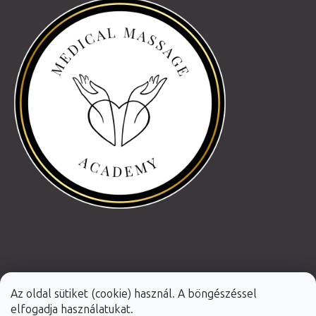
Az oldal sütiket (cookie) használ. A böngészéssel
elfogadja használatukat.