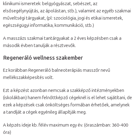
klinikumi ismeretek: belgyógyászat, sebészet, az
elsősegélynyújtás, az ápolástan, stb.), valamint az egyéb szakmai
műveltségi tárgyakat, (pl: szociológia, jogi és etikai ismeretek,
egészségügyi informatika, kommunikáció, stb.)
A masszázs szakmai tantárgyakat a 2 éves képzésben csak a
második évben tanulják a résztvevők.
Regeneráló wellness szakember
Ez korábban Regeneráló balneoterápiás masszőr nevű
mellékszakképesítés volt.
Ezt a képzést azonban nemcsak a szakképző intézményekben
(iskolákban) hanem felnőttképző cégeknél is el lehet sajátítani, de
ezek a képzések csak önköltséges formában érhetőek, amelynek
a tandíját a cégek egyénileg állapítják meg.
A képzés ideje kb. félév maximum egy év. (óraszámban: 360-400
óra)