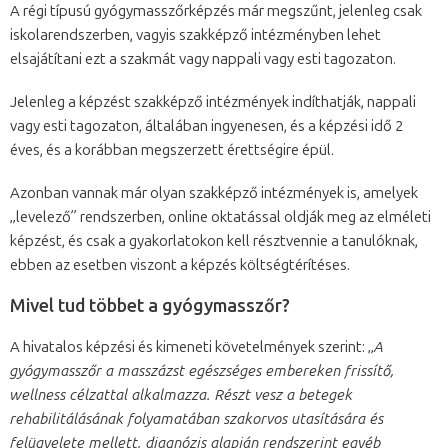
A régi típusú gyógymasszőrképzés már megszűnt, jelenleg csak
iskolarendszerben, vagyis szakképző intézményben lehet
elsajátítani ezt a szakmát vagy nappali vagy esti tagozaton.
Jelenleg a képzést szakképző intézmények indíthatják, nappali
vagy esti tagozaton, általában ingyenesen, és a képzési idő 2
éves, és a korábban megszerzett érettségire épül.
Azonban vannak már olyan szakképző intézmények is, amelyek
„levelező” rendszerben, online oktatással oldják meg az elméleti
képzést, és csak a gyakorlatokon kell résztvennie a tanulóknak,
ebben az esetben viszont a képzés költségtérítéses.
Mivel tud többet a gyógymasszőr?
A hivatalos képzési és kimeneti követelmények szerint: „
A
gyógymasszőr a masszázst egészséges embereken frissítő,
wellness célzattal alkalmazza. Részt vesz a betegek
rehabilitálásának folyamatában szakorvos utasítására és
felügyelete mellett, diagnózis alapján rendszerint egyéb