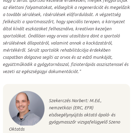
vagy a sérült sportoló kezelése érdekében, melyek felgyorsítják
az élettani folyamatokat, elősegítik a regenerációt és megelőzik
a további sérülések, rásérülések előfordulását. A végzettség
felkészíti a sportmasszőrt, hogy speciális terepen, a környezet
által kínált eszközöket felhasználva, kreatívan kezeljen
sportolókat. Önállóan vagy orvosi utasításra dönt a sportoló
sérülésének állapotáról, valamint annak a kockázatáról,
mértékéről. Sérült sportolók rehabilitációja érdekében
csapatban dolgozva segíti az orvos és az edző munkáját,
együttműködik a gyógytornásszal, fizioterápiás asszisztenssel és
vezeti az egészségügyi dokumentációt."
Szekerczés Norbert: M.Ed.,
nemzetközi (ERC, EFR)
elsősegélynyújtás oktató ápoló- és
gyógymasszőr vizsgafelügyelő Szeno
Oktatás