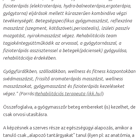
fizioterápiás (elektroterápia, hydro-balneoterápia,ergoterápia,
gyógytorna) eljárások mellett kúraszerűen kombinálva végzi
tevékenységét. Betegségspecifikus gyógymasszázst, reflexzóna
masszázst (szegment, kötőszöveti,periostealis), ízületi passzív
mozgatást, nyirokmasszázst végez. Rehabilitációs team
tagjakéntegyüttműködik az orvossal, a gyógytornásszal, a
fizioterápiás asszisztenssel a betegek(páciensek) gyógyulása,
rehabilitációja érdekében.
Gyógyfürdőkben, szállodákban, wellness és fitness központokban
svédmasszázst, frissítő aromaterápiás masszázst, wellness
masszázsokat, gyógymasszázst és fizioterápiás kezeléseket
végez." (Forrás:
Rehabilitációs terapeuta (ikk.hu)
)
Összefoglalva, a gyógymasszőr beteg embereket (is) kezelhet, de
csak orvosi utasításra.
A képzésnek a szerves része az egészségügyi alapozás, amikor a
tanuló csak „alapozó tantárgyakat” tanul (ilyen pl: az anatómia, a