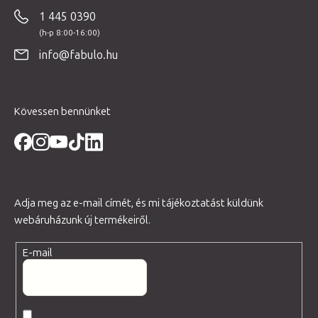
b
1 445 0390
l
é
info@fabulo.hu
c
Kövessen bennünket
Adja meg az e-mail címét, és mi tájékoztatást küldünk
webáruházunk új termékeiről.
E-mail