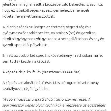
jelentősen megnehezült a képzésbe való bekerülés is, azon túl
hogy ez is önköltséges képzés, igen nehéz bemeneteli
követelményeket támasztottak:
A jelentkezőnek szükséges az érettségi végzettség és a
gyógymasszőr szakképesítés, valamint 5 (öt!) év igazoltan
eltöltöttgyógymasszőri gyakorlat a betegellátásban, és egy év
igazolt sportolói pályafutás.
Emiatt az utóbbi két speciális követelmény miatt sokan már el
sem tudják kezdeni a képzést.
A képzés ideje: kb. fél év (óraszáma:600-660 óra).
A képzés tartalmát felépítését itt is a Programkövetelmény
szabályozza, célját így írja le:
"A sportmasszázs a sportrehabilitáció szerves része. A
sportmasszőr képes olyan technikák elvégzésére az egészséges