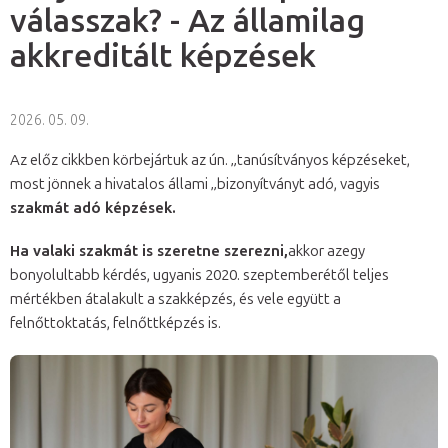
válasszak? - Az államilag
akkreditált képzések
2026. 05. 09.
Az előz cikkben körbejártuk az ún. „tanúsítványos képzéseket,
most jönnek a hivatalos állami „bizonyítványt adó, vagyis
szakmát adó képzések.
Ha valaki szakmát is szeretne szerezni,
akkor azegy
bonyolultabb kérdés, ugyanis 2020. szeptemberétől teljes
mértékben átalakult a szakképzés, és vele együtt a
felnőttoktatás, felnőttképzés is.