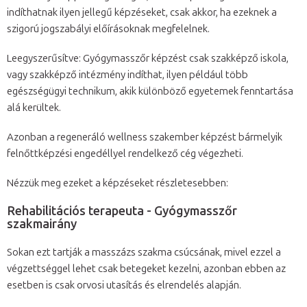
indíthatnak ilyen jellegű képzéseket, csak akkor, ha ezeknek a
szigorú jogszabályi előírásoknak megfelelnek.
Leegyszerűsítve: Gyógymasszőr képzést csak szakképző iskola,
vagy szakképző intézmény indíthat, ilyen például több
egészségügyi technikum, akik különböző egyetemek fenntartása
alá kerültek.
Azonban a regeneráló wellness szakember képzést bármelyik
felnőttképzési engedéllyel rendelkező cég végezheti.
Nézzük meg ezeket a képzéseket részletesebben:
Rehabilitációs terapeuta - Gyógymasszőr
szakmairány
Sokan ezt tartják a masszázs szakma csúcsának, mivel ezzel a
végzettséggel lehet csak betegeket kezelni, azonban ebben az
esetben is csak orvosi utasítás és elrendelés alapján.