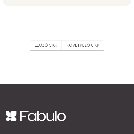
ELŐZŐ CIKK
KÖVETKEZŐ CIKK
L
á