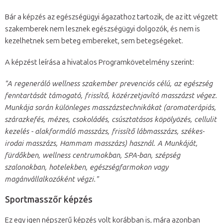
Bár a képzés az egészségügyi ágazathoz tartozik, de az itt végzett
szakemberek nem lesznek egészségügyi dolgozók, és nem is
kezelhetnek sem beteg embereket, sem betegségeket.
A képzést leírása a hivatalos Programkövetelmény szerint:
"A regeneráló wellness szakember prevenciós célú, az egészség
fenntartását támogató, frissítő, közérzetjavító masszázst végez.
Munkája során különleges masszázstechnikákat (aromaterápiás,
szárazkefés, mézes, csokoládés, csúsztatásos köpölyözés, cellulit
kezelés - alakformáló masszázs, frissítő lábmasszázs, székes-
irodai masszázs, Hammam masszázs) használ. A Munkáját,
fürdőkben, wellness centrumokban, SPA-ban, szépség
szalonokban, hotelekben, egészségfarmokon vagy
magánvállalkozóként végzi."
Sportmasszőr képzés
Ez egy igen népszerű képzés volt korábban is, mára azonban