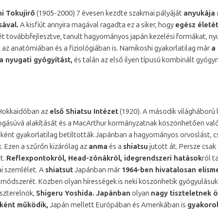
i Tokujirō
(1905-2000) 7 évesen kezdte szakmai pályáját
anyukája 
sával.
A kisfiút annyira magával ragadta ez a siker, hogy
egész életé
t továbbfejlesztve, tanult hagyományos japán kezelési formákat, n
 az anatómiában és a fiziológiában is. Namikoshi gyakorlatilag már
a
 a nyugati gyógyítást,
és talán az első ilyen típusú kombinált gyóg
okkaidóban az
első Shiatsu Intézet
(1920). A második világháború 
ogásúvá alakítását és a MacArthur kormányzatnak köszönhetően való
ként gyakorlatilag betiltották Japánban a hagyományos orvoslást, c
. Ezen a szűrőn kizárólag az
anma
és a
shiatsu
jutott át. Persze csa
t.
Reflexpontokról, Head-zónákról, idegrendszeri hatások
ról t
ai szemlélet. A
shiatsut
Japánban már
1964-ben hivatalosan elisme
 módszerét. Közben olyan hírességek is neki köszönhetik gyógyulásuk
iszterelnök,
Shigeru Yoshida.
Japánban
olyan
nagy tiszteletnek 
ként működik,
Japán mellett Európában és Amerikában is
gyakorol