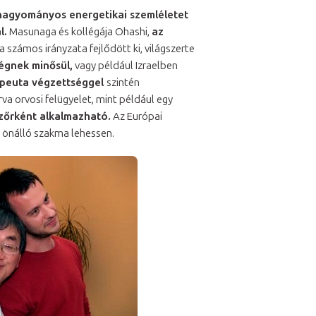
hagyományos energetikai szemléletet
l.
Masunaga és kollégája Ohashi,
az
 számos irányzata fejlődött ki, világszerte
ségnek minősül,
vagy például Izraelben
apeuta végzettséggel
szintén
va orvosi felügyelet, mint például egy
zőrként alkalmazható.
Az Európai
t önálló szakma lehessen.