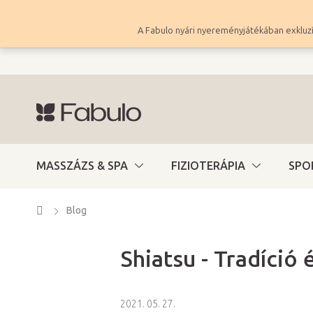
Ugrás
a
A Fabulo nyári nyereményjátékában exkluzí
fő
tartalomhoz
MASSZÁZS & SPA
FIZIOTERÁPIA
SPO
Kezdőlap
Blog
Shiatsu - Tradíció
2021. 05. 27.