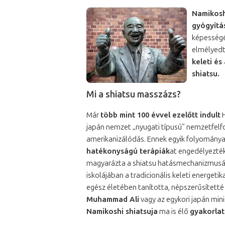
Namikosh
gyógyítá
képességé
elmélyedt
keleti és
shiatsu.
Mi a shiatsu masszázs?
Már
több mint 100 évvel ezelőtt indult
H
japán nemzet „nyugati típusú” nemzetfelf
amerikanizálódás. Ennek egyik folyománya
hatékonyságú terápiák
at engedélyezték
magyarázta a shiatsu hatásmechanizmusá
iskolájában a tradicionális keleti energetik
egész életében tanította, népszerűsítetté
Muhammad Ali
vagy az egykori japán min
Namikoshi shiatsuja
ma is élő
gyakorlat