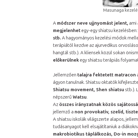
Masunaga kezelé
A
módszer neve ujjnyomást jelent,
ami 
megjelenhet
egy-egy shiatsu kezelésben
stb.
A hagyományos kezelési módok mellett
terápiától kezdve az ajurvedikus orvosláso
hangtál stb.). A kliensek közül sokan önisme
előkerülnek
egy shiatsu terápiás folyama
Jellemzően
talajra fektetett matracon
a
ágyon tanulnak. Shiatsu oktatók kifejleszt
Shiatsu movement, Shen shiatsu
stb.). 
népszerű
Watsu
.
Az
összes irányzatnak közös sajátoss
jellemző a
non provokatív, szelíd, tiszte
A shiatsu iskolák világszerte alapos, jell
tudásanyagot kell elsajátítaniuk a diákok
makrobiotikus táplálkozás, Do-in mozg