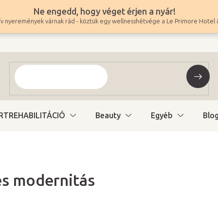
Ne engedd, hogy véget érjen a nyár!
v nyeremények várnak rád - köztük egy wellnesshétvége a Le Primore Hotel 
RTREHABILITÁCIÓ
Beauty
Egyéb
Blo
 és modernitás