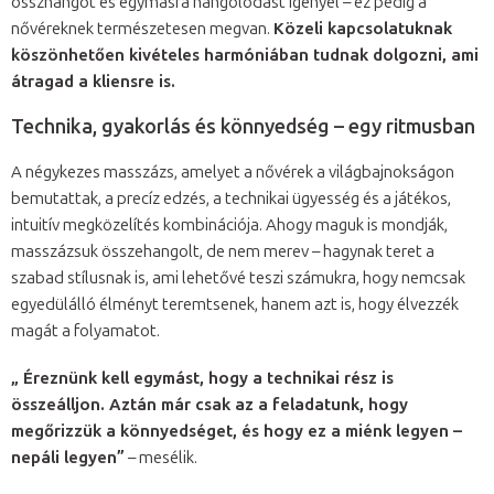
összhangot és egymásra hangolódást igényel – ez pedig a
nővéreknek természetesen megvan.
Közeli kapcsolatuknak
köszönhetően kivételes harmóniában tudnak dolgozni, ami
átragad a kliensre is.
Technika, gyakorlás és könnyedség – egy ritmusban
A négykezes masszázs, amelyet a nővérek a világbajnokságon
bemutattak, a precíz edzés, a technikai ügyesség és a játékos,
intuitív megközelítés kombinációja. Ahogy maguk is mondják,
masszázsuk összehangolt, de nem merev – hagynak teret a
szabad stílusnak is, ami lehetővé teszi számukra, hogy nemcsak
egyedülálló élményt teremtsenek, hanem azt is, hogy élvezzék
magát a folyamatot.
„ Éreznünk kell egymást, hogy a technikai rész is
összeálljon. Aztán már csak az a feladatunk, hogy
megőrizzük a könnyedséget, és hogy ez a miénk legyen –
nepáli legyen”
– mesélik.