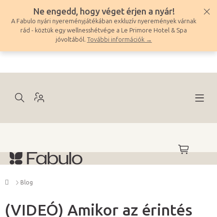
Ugrás
Ne engedd, hogy véget érjen a nyár!
a
A Fabulo nyári nyereményjátékában exkluzív nyeremények várnak
fő
rád - köztük egy wellnesshétvége a Le Primore Hotel & Spa
tartalomhoz
jóvoltából.
További információk →
KOSÁR
Kezdőlap
Blog
(VIDEÓ) Amikor az érintés