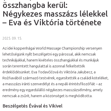
összhangba kerül:
Négykezes masszázs lélekkel
– Eva és Viktória története
2025. 09. 15.
Az idei koppenhágai World Massage Championship versenyen
lehetőségünk nyílt beszélgetni egy párossal, akik nemcsak
technikájukkal, hanem kivételes összhangjukkal és munkájuk
során teremtett hangulattal is azonnal felkeltették
érdeklődésünket. Eva Todavčičová és Viktória Jakubecz, a
Rožňavából származó testvérek, egyesítették a családi köteléket,
a masszázs iránti szenvedélyt és a nepáli érintésfilozófiát – az
eredmény egy egyedülálló négykezes masszázsélmény, amely
nemcsak a zsűrit, hanem a közönséget is meghódította.
Beszélgetés Évával és Vikivel