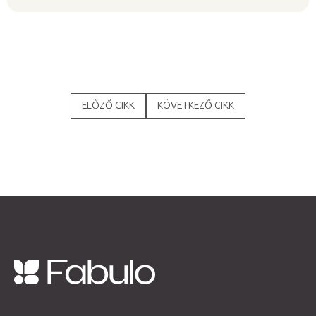
ELŐZŐ CIKK
KÖVETKEZŐ CIKK
L
á