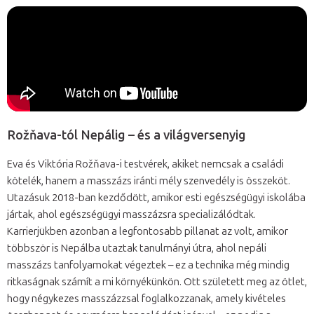
Rožňava-tól Nepálig – és a világversenyig
Eva és Viktória Rožňava-i testvérek, akiket nemcsak a családi
kötelék, hanem a masszázs iránti mély szenvedély is összeköt.
Utazásuk 2018-ban kezdődött, amikor esti egészségügyi iskolába
jártak, ahol egészségügyi masszázsra specializálódtak.
Karrierjükben azonban a legfontosabb pillanat az volt, amikor
többször is Nepálba utaztak tanulmányi útra, ahol nepáli
masszázs tanfolyamokat végeztek – ez a technika még mindig
ritkaságnak számít a mi környékünkön. Ott született meg az ötlet,
hogy négykezes masszázzsal foglalkozzanak, amely kivételes