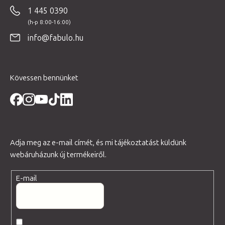
b
1 445 0390
l
é
info@fabulo.hu
c
Kövessen bennünket
Adja meg az e-mail címét, és mi tájékoztatást küldünk
webáruházunk új termékeiről.
E-mail