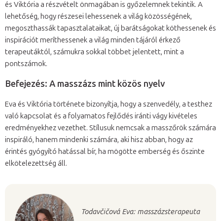
és Viktória a részvételt önmagában is győzelemnek tekintik. A
lehetőség, hogy részesei lehessenek a világ közösségének,
megoszthassák tapasztalataikat, új barátságokat köthessenek és
inspirációt meríthessenek a világ minden tájáról érkező
terapeutáktól, számukra sokkal többet jelentett, mint a
pontszámok.
Befejezés: A masszázs mint közös nyelv
Eva és Viktória története bizonyítja, hogy a szenvedély, a testhez
való kapcsolat és a folyamatos fejlődés iránti vágy kivételes
eredményekhez vezethet. Stílusuk nemcsak a masszőrök számára
inspiráló, hanem mindenki számára, aki hisz abban, hogy az
érintés gyógyító hatással bír, ha mögötte emberség és őszinte
elkötelezettség áll.
Todavčičová Eva: masszázsterapeuta