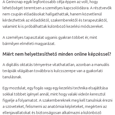
A Gerincnap egyik legfontosabb célja éppen az volt, hogy
lehetőséget teremtsen a személyes kapcsolódásra. A résztvevők
nem csupán előadásokat hallgathattak, hanem közvetlenül
kérdezhettek az előadóktól, szakemberektől és terapeutáktól,
valamint ki is próbálhattak különböző kezelési módszereket.
A személyes tapasztalat ugyanis gyakran többet ér, mint
bármilyen elméleti magyarázat.
Miért nem helyettesíthető minden online képzéssel?
A digitális oktatás térnyerése vitathatatlan, azonban a manuális
terápiák világában továbbra is kulcsszerepe van a gyakorlati
tanulásnak.
Egy mozdulat, egy fogás vagy egy kezelési technika elsajátítása
sokkal többet igényel annál, mint hogy valaki videón keresztül
figyelje a folyamatot. A szakembereknek meg kell tanulniuk érezni
a szöveteket, felismerni az anatómiai képleteket, megérteni az
ellenjavallatokat és biztonságosan alkalmazni a különböző