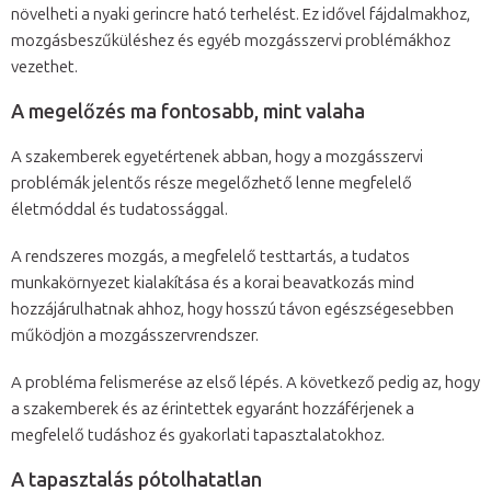
növelheti a nyaki gerincre ható terhelést. Ez idővel fájdalmakhoz,
mozgásbeszűküléshez és egyéb mozgásszervi problémákhoz
vezethet.
A megelőzés ma fontosabb, mint valaha
A szakemberek egyetértenek abban, hogy a mozgásszervi
problémák jelentős része megelőzhető lenne megfelelő
életmóddal és tudatossággal.
A rendszeres mozgás, a megfelelő testtartás, a tudatos
munkakörnyezet kialakítása és a korai beavatkozás mind
hozzájárulhatnak ahhoz, hogy hosszú távon egészségesebben
működjön a mozgásszervrendszer.
A probléma felismerése az első lépés. A következő pedig az, hogy
a szakemberek és az érintettek egyaránt hozzáférjenek a
megfelelő tudáshoz és gyakorlati tapasztalatokhoz.
A tapasztalás pótolhatatlan