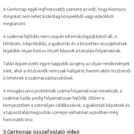
A Gerincnap egyik legfontosabb üzenete az volt, hogy bizonyos
dolgokat nem lehet kizárólag könyvekből vagy videókból
megtanulni.
A szakmai fejlődés nem csupán információgyűjtésből áll. A
kérdezés, a kipróbálás, a gyakorlás és a közvetlen visszajelzések
legalább olyan fontos részét képezik a tanulási folyamatnak.
Talán éppen ezért egyre nagyobb az igény az olyan rendezvények
iránt, ahol a résztvevők nemcsak hallgatói, hanem aktív résztvevői
is lehetnek a szakmai párbeszédnek.
A mozgásszervi problémák száma folyamatosan növekszik, a
szakmai tudás pedig folyamatosan fejlődik. Ebben a
környezetben a személyes találkozások, a gyakorlati képzések és
a tapasztalatmegosztás szerepe várhatóan a jövőben még
fontosabb lesz.
3.Gerincnap összefoglaló videó