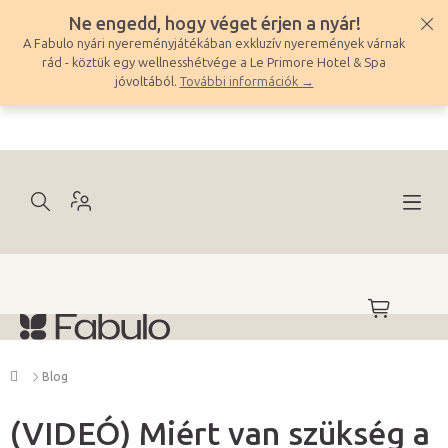
Ugrás
Ne engedd, hogy véget érjen a nyár!
a
A Fabulo nyári nyereményjátékában exkluzív nyeremények várnak
fő
rád - köztük egy wellnesshétvége a Le Primore Hotel & Spa
tartalomhoz
jóvoltából.
További információk →
KOSÁR
Kezdőlap
Blog
(VIDEÓ) Miért van szükség a