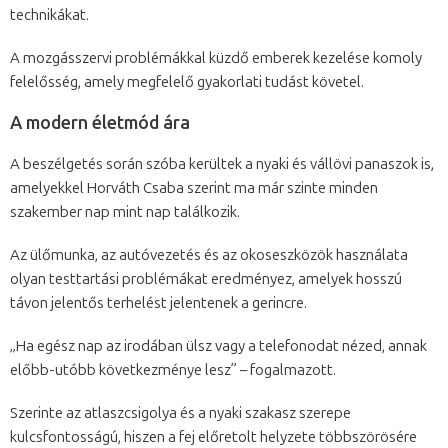
technikákat.
A mozgásszervi problémákkal küzdő emberek kezelése komoly
felelősség, amely megfelelő gyakorlati tudást követel.
A modern életmód ára
A beszélgetés során szóba kerültek a nyaki és vállövi panaszok is,
amelyekkel Horváth Csaba szerint ma már szinte minden
szakember nap mint nap találkozik.
Az ülőmunka, az autóvezetés és az okoseszközök használata
olyan testtartási problémákat eredményez, amelyek hosszú
távon jelentős terhelést jelentenek a gerincre.
„Ha egész nap az irodában ülsz vagy a telefonodat nézed, annak
előbb-utóbb következménye lesz” – fogalmazott.
Szerinte az atlaszcsigolya és a nyaki szakasz szerepe
kulcsfontosságú, hiszen a fej előretolt helyzete többszörösére