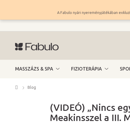
Ugrás
a
A Fabulo nyári nyereményjátékában exkluzí
fő
tartalomhoz
MASSZÁZS & SPA
FIZIOTERÁPIA
SPO
Kezdőlap
Blog
(VIDEÓ) „Nincs eg
Meakinsszel a III.