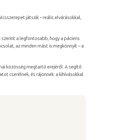
csszerepet játszik – reális elvárásokkal,
 szerint a legfontosabb, hogy a páciens
apcsolat, az minden mást is megkönnyít – a
mai közösség megtartó erejéről. A segítő
ot cserélnek, és rájönnek: a kihívásokkal