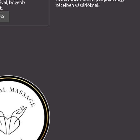
ával, bővebb
tételben vásárlóknak
tt
.
ÁS