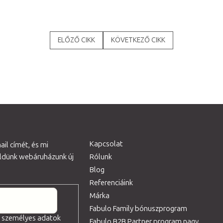
ELŐZŐ CIKK
KÖVETKEZŐ CIKK
Kapcsolat
il címét, és mi
üldünk webáruházunk új
Rólunk
Blog
Referenciáink
Márka
Fabulo Family bónuszprogram
a személyes adatok
Fabulo B2B Partner program nagy