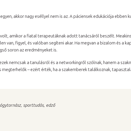
egyen, akkor nagy eséllyel nem is az. A páciensek edukációja ebben kul
olt, amikor a fiatal terapeutáknak adott tanácsáról beszélt. Meakins
elen van, figyel, és valóban segíteni akar. Ha megvan a bizalom és a k
gső soron az eredményeket is.
: ezek nemcsak a tanulásról és a networkingről szólnak, hanem a szak
 megterhelők – ezért érték, ha a szakemberek találkoznak, tapasztalat
gytornász, sporttudós, edző