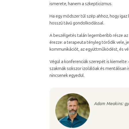
ismerete, hanem a szkepticizmus.
Ha egy módszer túl szép ahhoz, hogy igaz l
hosszú távú gondolkodással.
A beszélgetés talán legemberibb része az v
érezze: a terapeuta tényleg törődik vele, j
kommunikációt, az együttműködést, és vé
Végül a konferenciák szerepét is kiemelte
szakmák sokszor izolálóak és mentálisan is
nincsenek egyedül.
Adam Meakins: gyó