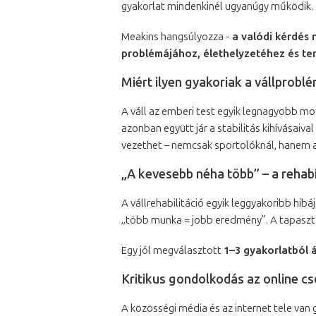
gyakorlat mindenkinél ugyanúgy működik.
Meakins hangsúlyozza -
a valódi kérdés
problémájához, élethelyzetéhez és te
Miért ilyen gyakoriak a vállprobl
A váll az emberi test egyik legnagyobb m
azonban együtt jár a stabilitás kihívásaiv
vezethet – nemcsak sportolóknál, hanem 
„A kevesebb néha több” – a rehabi
A vállrehabilitáció egyik leggyakoribb hibá
„több munka = jobb eredmény”. A tapaszta
Egy jól megválasztott
1–3 gyakorlatból 
Kritikus gondolkodás az online 
A közösségi média és az internet tele van