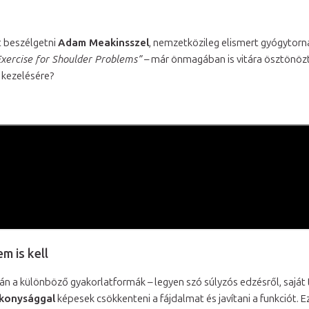
t beszélgetni
Adam Meakinsszel
, nemzetközileg elismert gyógytorn
Exercise for Shoulder Problems”
– már önmagában is vitára ösztönözt
k kezelésére?
m is kell
án a különböző gyakorlatformák – legyen szó súlyzós edzésről, saját 
konysággal
képesek csökkenteni a fájdalmat és javítani a funkciót. 