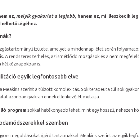
 nem az,
melyik gyakorlat a legjobb
, hanem az,
mi illeszkedik l
rhelhetőségéhez.
émák?
ozgástartományú ízülete, amelyet a mindennapi élet során folyamatos
al is. A rendszeres terhelés, az ismétlődő mozgások és a nem megfele
a hétköznapokban is.
litáció egyik legfontosabb elve
ja Meakins szerint a túlzott komplexitás. Sok terapeuta túl sok gyakor
lat azonban gyakran ennek ellenkezőjét mutatja.
álló program
sokkal hatékonyabb lehet, mint egy hosszú, nehezen kö
csodamódszerekkel szemben
 gyors megoldásokat ígérő tartalmakkal. Meakins szerint az egyik le