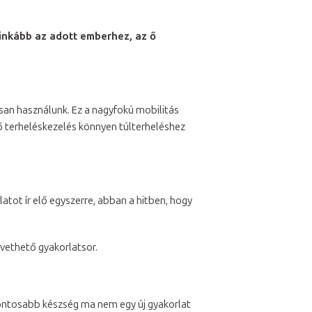
eginkább az adott emberhez, az ő
an használunk. Ez a nagyfokú mobilitás
lő terheléskezelés könnyen túlterheléshez
latot ír elő egyszerre, abban a hitben, hogy
vethető gyakorlatsor.
gfontosabb készség ma nem egy új gyakorlat