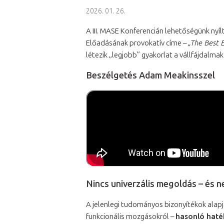
2026. 01. 26.
A III. MASE Konferencián lehetőségünk nyíl
Előadásának provokatív címe –
„The Best 
létezik „legjobb” gyakorlat a vállfájdalma
Beszélgetés Adam Meakinsszel
Nincs univerzális megoldás – és ne
A jelenlegi tudományos bizonyítékok alapj
funkcionális mozgásokról –
hasonló haté