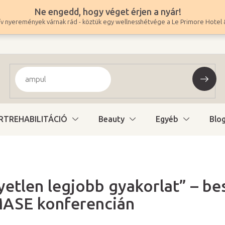
Ne engedd, hogy véget érjen a nyár!
v nyeremények várnak rád - köztük egy wellnesshétvége a Le Primore Hotel 
RTREHABILITÁCIÓ
Beauty
Egyéb
Blo
yetlen legjobb gyakorlat” – b
 MASE konferencián