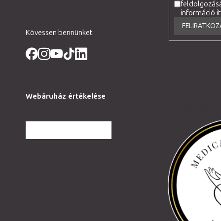
feldolgozás
c
információ
i
FELIRATKOZ
Kövessen bennünket
Webáruház értékelése
Partnereink
TOVÁBBI VÉLEMÉNYEK