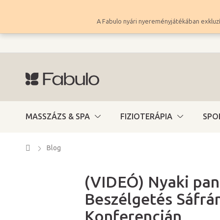
Ugrás
a
A Fabulo nyári nyereményjátékában exkluzí
fő
tartalomhoz
MASSZÁZS & SPA
FIZIOTERÁPIA
SPO
Kezdőlap
Blog
(VIDEÓ) Nyaki pan
Beszélgetés Sáfrán
Konferencián