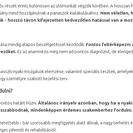
ős részét érinti, különösen az ülőmunkát végzők körében. A hosszan fe
ány mind hozzájárulnak a panaszok kialakulásához.
Nem véletlen, 
k - hosszú távon kifejezetten kedvezőtlen hatással van a mo
tása mindig alapos beszélgetéssel kezdődik.
Fontos feltérképezni a
yezőket.
Ez az anamnézis még nem ad pontos diagnózist, de elenged
passzív nyaki mozgások elemzése, valamint speciális tesztek, amelyek
egy személyre szabott kezelési terv.
ulni?
pontos határt húzni.
Általános irányelv azonban, hogy ha a nyak
 rosszabbodnak, mindenképpen érdemes szakemberhez fordulni.
etettebb - bár szorosabb megfigyelés alatt állnak, a nagy terhelés 
ges pihenőt és rehabilitációt.