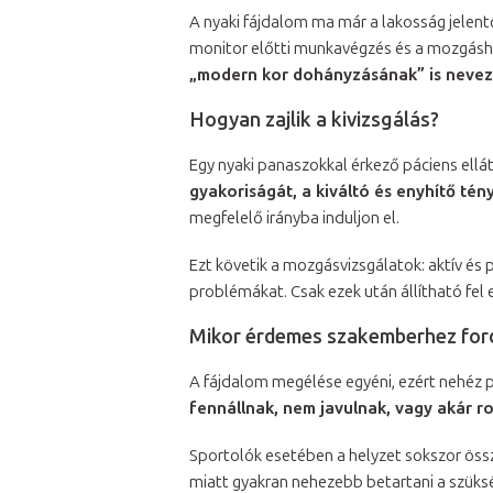
A nyaki fájdalom ma már a lakosság jelent
monitor előtti munkavégzés és a mozgáshi
„modern kor dohányzásának” is nevezi
Hogyan zajlik a kivizsgálás?
Egy nyaki panaszokkal érkező páciens ellá
gyakoriságát, a kiváltó és enyhítő tén
megfelelő irányba induljon el.
Ezt követik a mozgásvizsgálatok: aktív és 
problémákat. Csak ezek után állítható fel 
Mikor érdemes szakemberhez ford
A fájdalom megélése egyéni, ezért nehéz 
fennállnak, nem javulnak, vagy akár
Sportolók esetében a helyzet sokszor össz
miatt gyakran nehezebb betartani a szüksé