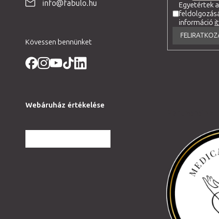
é
info@fabulo.hu
Egyetértek 
feldolgozás
c
információ
i
FELIRATKOZ
Kövessen bennünket
Webáruház értékelése
Partnereink
TOVÁBBI VÉLEMÉNYEK