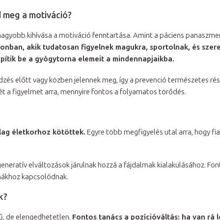
d meg a motiváció?
legnagyobb kihívása a motiváció fenntartása. Amint a páciens panaszmen
onban, akik tudatosan figyelnek magukra, sportolnak, és szer
pítik be a gyógytorna elemeit a mindennapjaikba.
zés előtt vagy közben jelennek meg, így a prevenció természetes rés
mét a figyelmet arra, mennyire fontos a folyamatos törődés.
lag életkorhoz kötöttek.
Egyre több megfigyelés utal arra, hogy fia
eneratív elváltozások járulnak hozzá a fájdalmak kialakulásához. F
umákhoz kapcsolódnak.
k?
, de elengedhetetlen.
Fontos tanács a pozícióváltás: ha van rá l