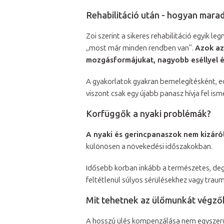
Rehabilitáció után - hogyan mara
Zoi szerint a sikeres rehabilitáció egyik 
„most már minden rendben van”.
Azok az
mozgásformájukat, nagyobb eséllyel é
A gyakorlatok gyakran bemelegítésként, ed
viszont csak egy újabb panasz hívja fel is
Korfüggők a nyaki problémák?
A nyaki és gerincpanaszok nem kizáró
különösen a növekedési időszakokban.
Idősebb korban inkább a természetes, deg
feltétlenül súlyos sérülésekhez vagy tra
Mit tehetnek az ülőmunkát végző
A hosszú ülés kompenzálása nem egyszerű