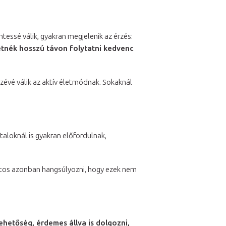
tessé válik, gyakran megjelenik az érzés:
etnék hosszú távon folytatni kedvenc
zévé válik az aktív életmódnak. Sokaknál
taloknál is gyakran előfordulnak,
ontos azonban hangsúlyozni, hogy ezek nem
ehetőség, érdemes állva is dolgozni,