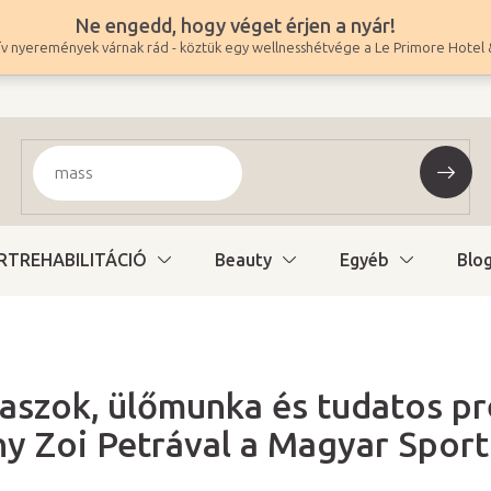
Ne engedd, hogy véget érjen a nyár!
v nyeremények várnak rád - köztük egy wellnesshétvége a Le Primore Hotel 
RTREHABILITÁCIÓ
Beauty
Egyéb
Blo
aszok, ülőmunka és tudatos pr
y Zoi Petrával a Magyar Sport