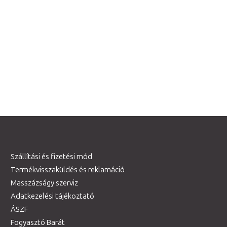
Szállítási és fizetési mód
Termékvisszaküldés és reklamáció
Masszázságy szerviz
Adatkezelési tájékoztató
ÁSZF
Fogyasztó Barát