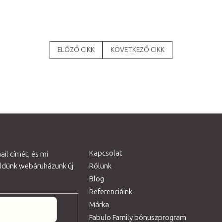
ELŐZŐ CIKK
KÖVETKEZŐ CIKK
Kapcsolat
il címét, és mi
üldünk webáruházunk új
Rólunk
Blog
Referenciáink
Márka
Fabulo Family bónuszprogram