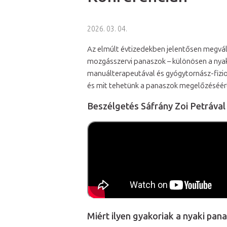
2026. 03. 04.
Az elmúlt évtizedekben jelentősen megvá
mozgásszervi panaszok – különösen a nyak
manuálterapeutával és gyógytornász-fiziote
és mit tehetünk a panaszok megelőzéséér
Beszélgetés Sáfrány Zoi Petrával
Miért ilyen gyakoriak a nyaki pan