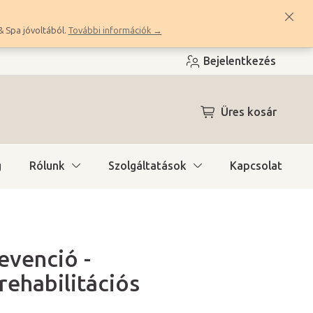
& Spa jóvoltából.
További információk →
Bejelentkezés
KOSÁR
Üres kosár
g
Rólunk
Szolgáltatások
Kapcsolat
evenció -
rehabilitációs