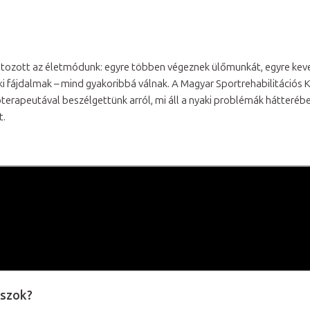
ltozott az életmódunk: egyre többen végeznek ülőmunkát, egyre ke
i fájdalmak – mind gyakoribbá válnak. A Magyar Sportrehabilitációs 
rapeutával beszélgettünk arról, mi áll a nyaki problémák hátterében,
t.
aszok?