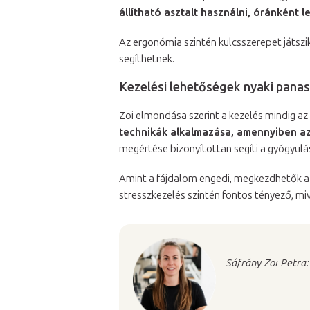
állítható asztalt használni, óránként l
Az ergonómia szintén kulcsszerepet játszik
segíthetnek.
Kezelési lehetőségek nyaki pana
Zoi elmondása szerint a kezelés mindig az 
technikák alkalmazása, amennyiben a
megértése bizonyítottan segíti a gyógyulá
Amint a fájdalom engedi, megkezdhetők a g
stresszkezelés szintén fontos tényező, mi
Sáfrány Zoi Petra