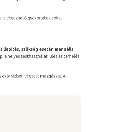
ve is végezhető gyakorlatok sokat
illapítás, szükség esetén manuális
: a helyes testhasználat, ülés és terhelés
y akár vízben végzett mozgással. A