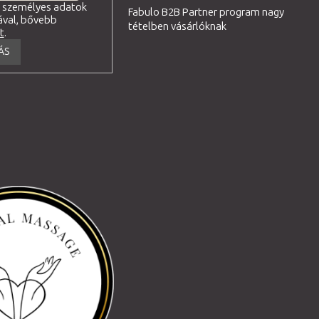
a személyes adatok
Fabulo B2B Partner program nagy
ával, bővebb
tételben vásárlóknak
tt
.
ÁS