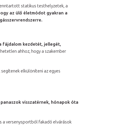
nntartott statikus testhelyzetek, a
hogy az ülő életmódot gyakran a
zgásszervrendszerre.
 fájdalom kezdetét, jellegét,
hetetlen ahhoz, hogy a szakember
 segítenek elkülöníteni az egyes
i panaszok visszatérnek, hónapok óta
és a versenysportból fakadó elvárások