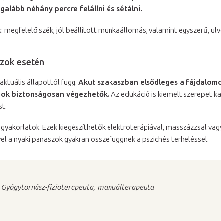
egalább néhány percre felállni és sétálni.
: megfelelő szék, jól beállított munkaállomás, valamint egyszerű, ül
szok esetén
aktuális állapottól függ.
Akut szakaszban elsődleges a fájdalomcs
zok biztonságosan végezhetők.
Az edukáció is kiemelt szerepet kap
st.
yakorlatok. Ezek kiegészíthetők elektroterápiával, masszázzsal vag
vel a nyaki panaszok gyakran összefüggnek a pszichés terheléssel.
: Gyógytornász-fizioterapeuta, manuálterapeuta