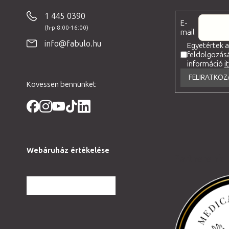
á
b
1 445 0390
E-
l
mail
é
info@fabulo.hu
Egyetértek 
feldolgozás
c
információ
i
FELIRATKOZ
Kövessen bennünket
Webáruház értékelése
Partnereink
TOVÁBBI VÉLEMÉNYEK