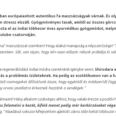
n európaiasított autentikus fa maszsázságyak várnak. És ol
en stressz elszáll. Gyógynövényes tasak, amitől az összes gör
ozta el az indiai többezer éves ayurvédikus gyógymódot, mely
utube-csatornáján.
"sima" masszázzsal szemben? Hogy alakul manapság a népszerűsége?
“
szemben. Sőt, van olyan, hogy 60+-osan először nálunk próbálja ki v
 a regenerálódást indiai módra szeretnénk igénybe venni.
Shirodara e
s a problémás ízületeknek. Ha pedig az esztétikumon van a ha
öző csomagokat állítottunk össze, hogy egyéntől és módszertől füg
ony orvosi javallatra érkeznek hozzánk a vendégek.”
lmazni? Hány alkalom szükséges ahhoz, hogy valaki érezze a pozitív 
ens felemelni a kezét, kifelé menet pedig már karkörzéseket vége
og.”
Ráadásul sokszor kifejezetten ajánlott záros időn belül többször 