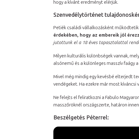
hogy a kívánt eredményt elérjük.
Szenvedélytörténet tulajdonoskén
Petiék családi vállalkozásként működtetik
érdekében, hogy az embereik jól érez
jutottunk el a 18 éves tapasztalattal ren
Milyen kulturális különbségek vannak, mely
alsónemű és a különleges masszív faágy a 
Mivel még mindig egy kevésbé elterjedt te
vendégeket. Ha ezekre már most kíváncsi 
Ne felejts el feliratkozni a Fabulo Magy
masszőröknél országszerte, határon innen 
Beszélgetés Péterrel: