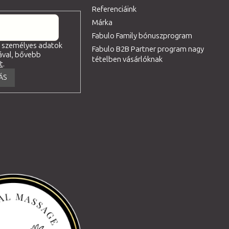
Referenciáink
Márka
Fabulo Family bónuszprogram
a személyes adatok
Fabulo B2B Partner program nagy
ával, bővebb
tételben vásárlóknak
tt
.
ÁS