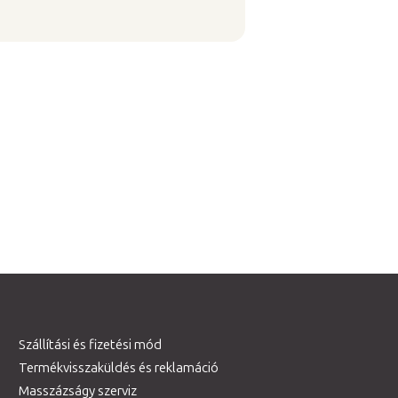
Szállítási és fizetési mód
Termékvisszaküldés és reklamáció
Masszázságy szerviz