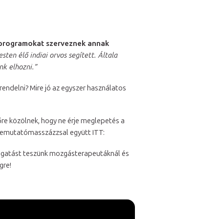
programokat szerveznek annak
ten élő indiai orvos segített. Általa
nk elhozni.”
rendelni? Mire jó az egyszer használatos
őre közölnek, hogy ne érje meglepetés a
 bemutatómasszázzsal együtt ITT:
átogatást teszünk mozgásterapeutáknál és
gre!