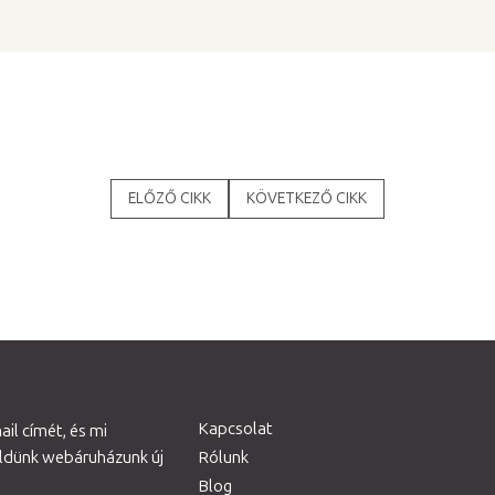
ELŐZŐ CIKK
KÖVETKEZŐ CIKK
Kapcsolat
il címét, és mi
üldünk webáruházunk új
Rólunk
Blog