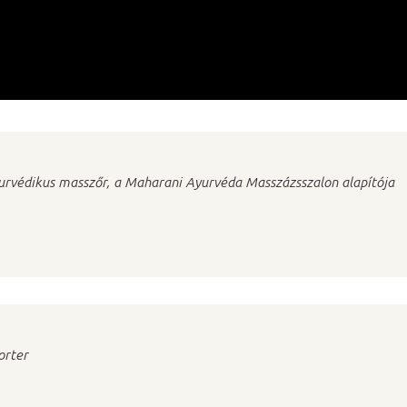
urvédikus masszőr, a Maharani Ayurvéda Masszázsszalon alapítója
orter