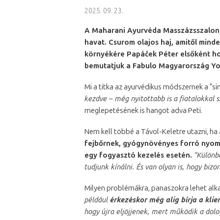
2025. 09. 23.
A Maharani Ayurvéda Masszázsszalonba
havat. Csurom olajos haj, amitől mind
környékére Papá
č
ek Péter elsőként h
bemutatjuk a Fabulo Magyarország Yo
Mi a titka az ayurvédikus módszernek a 
kezdve – még nyitottabb is a fiatalokkal 
meglepetésének is hangot adva Peti.
Nem kell többé a Távol-Keletre utazni, ha
fejbőrnek, gyógynövényes forró nyomá
egy fogyasztó kezelés esetén.
“Különb
tudjunk kínálni. És van olyan is, hogy biz
Milyen problémákra, panaszokra lehet alka
például
érkezéskor még alig bírja a kli
hogy újra eljöjjenek, mert működik a dol