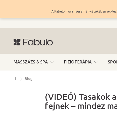
Ugrás
a
A Fabulo nyári nyereményjátékában exkluzí
fő
tartalomhoz
MASSZÁZS & SPA
FIZIOTERÁPIA
SPO
Kezdőlap
Blog
(VIDEÓ) Tasakok a
fejnek – mindez m