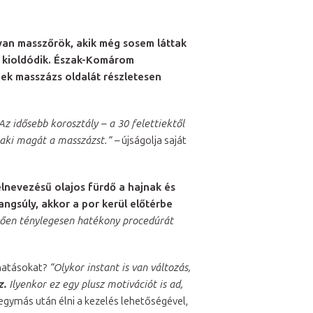
yan masszőrök, akik még sosem láttak
cs kioldódik. Észak-Komárom
nek masszázs oldalát részletesen
Az idősebb korosztály – a 30 felettiektől
alaki magát a masszázst.”
– újságolja saját
lnevezésű olajos fürdő a hajnak és
ngsúly, akkor a por kerül előtérbe
gően ténylegesen hatékony procedúrát
hatásokat?
“Olykor instant is van változás,
z.
Ilyenkor ez egy plusz motivációt is ad,
egymás után élni a kezelés lehetőségével,