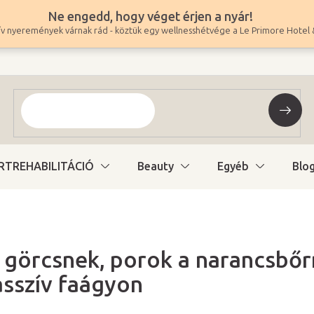
Ne engedd, hogy véget érjen a nyár!
v nyeremények várnak rád - köztük egy wellnesshétvége a Le Primore Hotel 
RTREHABILITÁCIÓ
Beauty
Egyéb
Blo
 görcsnek, porok a narancsbőrn
asszív faágyon