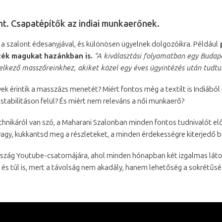
t. Csapatépítők az indiai munkaerőnek.
 a szalont édesanyjával, és különösen ügyelnek dolgozóikra. Például
zék magukat hazánkban is.
“A kiválasztási folyamatban egy Budapes
delkező masszőreinkhez, akiket közel egy éves ügyintézés után tudtu
ek érintik a masszázs menetét? Miért fontos még a textilt is Indiából 
stabilitáson felül? És miért nem releváns a női munkaerő?
chnikáról van szó, a Maharani Szalonban minden fontos tudnivalót el
vagy, kukkantsd meg a részleteket, a minden érdekességre kiterjedő
arország Youtube-csatornájára, ahol minden hónapban két izgalmas l
és túl is, mert a távolság nem akadály, hanem lehetőség a sokrétűsé