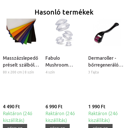
Hasonló termékek
Masszázslepedő
Fabulo
Dermaroller -
préselt szálból,
Mushroom
bőrregeneráló
5db
gomba alakú
tűs henger
80 x 200 cm | 8 szín
4 szín
3 fajta
szilikon köpöly
készlet, 4db
4 490 Ft
6 990 Ft
1 990 Ft
Raktáron (24ó
Raktáron (24ó
Raktáron (24ó
kiszállítás)
kiszállítás)
kiszállítás)