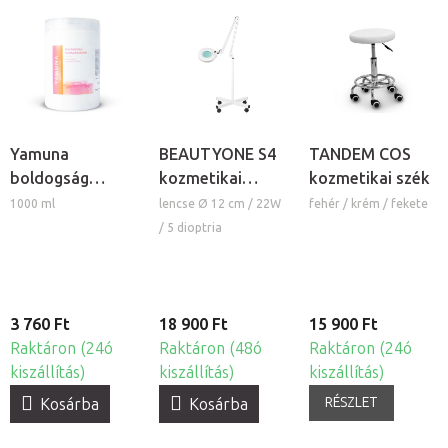
Yamuna
BEAUTYONE S4
TANDEM COS
boldogság
kozmetikai
kozmetikai szék
masszázskrém
lámpa nagyítóval
1000 ml
lencse Ø 12 cm / 22W
fehér / krém / fekete
és állvánnyal
/ 5 dioptria
3 760 Ft
18 900 Ft
15 900 Ft
Raktáron (24ó
Raktáron (48ó
Raktáron (24ó
kiszállítás)
kiszállítás)
kiszállítás)
RÉSZLET
Kosárba
Kosárba