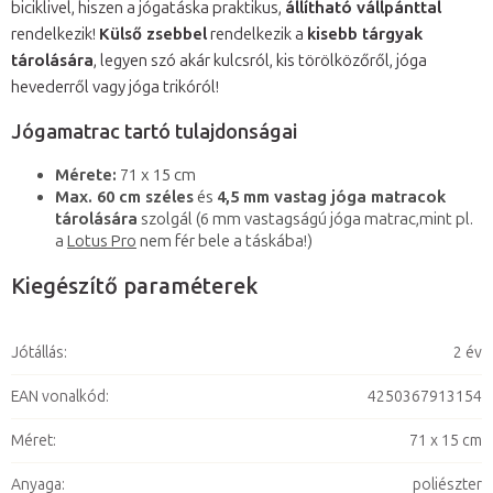
biciklivel, hiszen a jógatáska praktikus,
állítható vállpánttal
rendelkezik!
Külső zsebbel
rendelkezik a
kisebb tárgyak
tárolására
, legyen szó akár kulcsról, kis törölközőről, jóga
hevederről vagy jóga trikóról!
Jógamatrac tartó tulajdonságai
Mérete:
71 x 15 cm
Max. 60 cm széles
és
4,5 mm vastag jóga matracok
tárolására
szolgál (6 mm vastagságú jóga matrac,mint pl.
a
Lotus Pro
nem fér bele a táskába!)
Kiegészítő paraméterek
Jótállás
:
2 év
EAN vonalkód
:
4250367913154
Méret
:
71 x 15 cm
Anyaga
:
poliészter