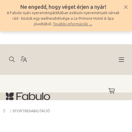
Ugrás
Ne engedd, hogy véget érjen a nyár!
a
A Fabulo nyári nyereményjátékában exkluzív nyeremények várnak
fő
rád - köztük egy wellnesshétvége a Le Primore Hotel & Spa
tartalomhoz
jóvoltából.
További információk →
KOSÁR
Kezdőlap
SPORTREHABILITÁCIÓ