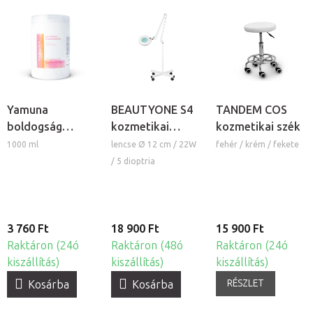
Yamuna
BEAUTYONE S4
TANDEM COS
boldogság
kozmetikai
kozmetikai szék
masszázskrém
lámpa nagyítóval
1000 ml
lencse Ø 12 cm / 22W
fehér / krém / fekete
és állvánnyal
/ 5 dioptria
3 760 Ft
18 900 Ft
15 900 Ft
Raktáron (24ó
Raktáron (48ó
Raktáron (24ó
kiszállítás)
kiszállítás)
kiszállítás)
RÉSZLET
Kosárba
Kosárba