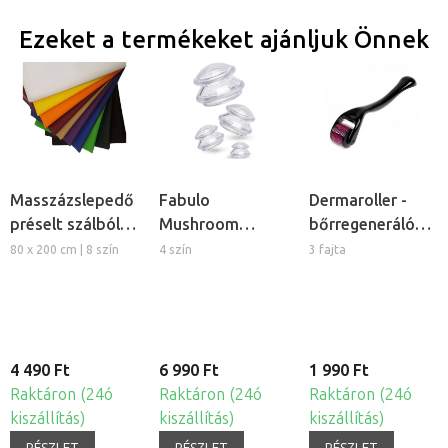
Ezeket a termékeket ajánljuk Önnek
Masszázslepedő
Fabulo
Dermaroller -
préselt szálból,
Mushroom
bőrregeneráló
5db
gomba alakú
tűs henger
80 x 200 cm | 8 szín
4 szín
3 fajta
szilikon köpöly
készlet, 4db
4 490 Ft
6 990 Ft
1 990 Ft
Raktáron (24ó
Raktáron (24ó
Raktáron (24ó
kiszállítás)
kiszállítás)
kiszállítás)