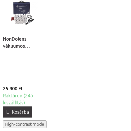
NonDolens
vákuumos
köpölykészlet
pumpával, 19db
25 900 Ft
Raktáron (24ó
kiszállítás)
Kosárba
High-contrast mode