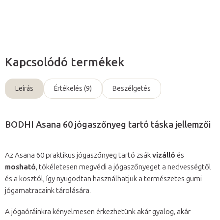
Kérdés
Kapcsolódó termékek
Leírás
Értékelés (9)
Beszélgetés
BODHI Asana 60 jógaszőnyeg tartó táska jellemzői
Az Asana 60 praktikus jógaszőnyeg tartó zsák
vízálló
és
mosható
, tökéletesen megvédi a jógaszőnyeget a nedvességtől
és a kosztól, így nyugodtan használhatjuk a természetes gumi
jógamatracaink tárolására.
A jógaóráinkra kényelmesen érkezhetünk akár gyalog, akár