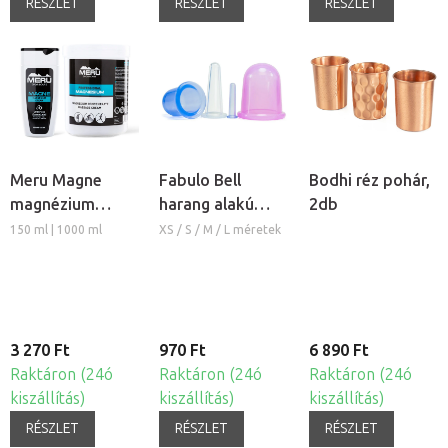
RÉSZLET
RÉSZLET
RÉSZLET
Meru Magne
Fabulo Bell
Bodhi réz pohár,
magnézium
harang alakú
2db
masszázs krém
szilikon köpöly
150 ml | 1000 ml
XS / S / M / L méretek
3 270 Ft
970 Ft
6 890 Ft
Raktáron (24ó
Raktáron (24ó
Raktáron (24ó
kiszállítás)
kiszállítás)
kiszállítás)
RÉSZLET
RÉSZLET
RÉSZLET