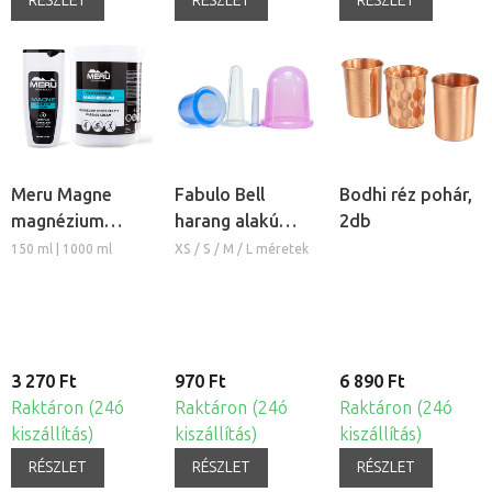
RÉSZLET
RÉSZLET
RÉSZLET
Meru Magne
Fabulo Bell
Bodhi réz pohár,
magnézium
harang alakú
2db
masszázs krém
szilikon köpöly
150 ml | 1000 ml
XS / S / M / L méretek
3 270 Ft
970 Ft
6 890 Ft
Raktáron (24ó
Raktáron (24ó
Raktáron (24ó
kiszállítás)
kiszállítás)
kiszállítás)
RÉSZLET
RÉSZLET
RÉSZLET