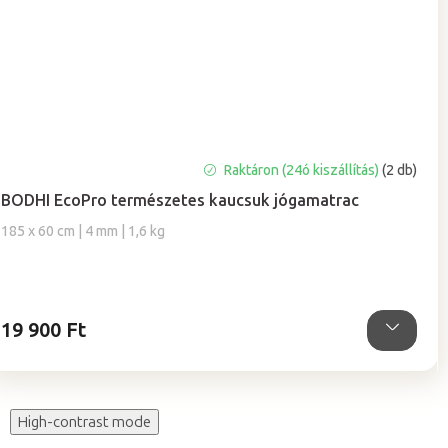
A
Raktáron (24ó kiszállítás)
(2 db)
termék
BODHI EcoPro természetes kaucsuk jógamatrac
átlagos
értékelése
185 x 60 cm | 4 mm | 1,6 kg
5-
ből
5,0
csillag.
19 900 Ft
High-contrast mode