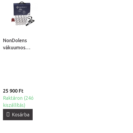
NonDolens
vákuumos
köpölykészlet
pumpával, 19db
25 900 Ft
Raktáron (24ó
kiszállítás)
Kosárba