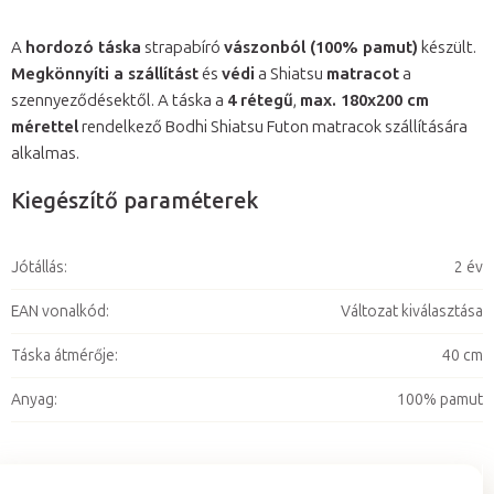
A
hordozó táska
strapabíró
vászonból (100% pamut)
készült.
Megkönnyíti a szállítást
és
védi
a Shiatsu
matracot
a
szennyeződésektől. A táska a
4 rétegű
,
max. 180x200 cm
mérettel
rendelkező Bodhi Shiatsu Futon matracok szállítására
alkalmas.
Kiegészítő paraméterek
Jótállás
:
2 év
EAN vonalkód
:
Változat kiválasztása
Táska átmérője
:
40 cm
Anyag
:
100% pamut