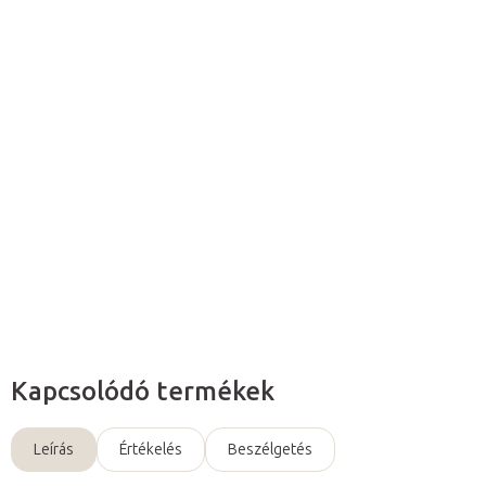
Hozzáadás a kosárhoz
Bodhi shiatsu futon matrachoz készült
praktikus hordtáska
.
Részletes információ
Kérdés
Kapcsolódó termékek
Leírás
Értékelés
Beszélgetés