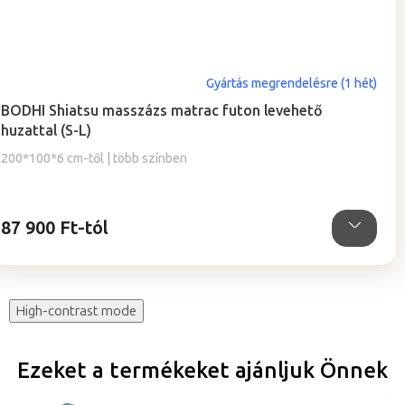
A
Gyártás megrendelésre (1 hét)
termék
BODHI Shiatsu masszázs matrac futon levehető
átlagos
huzattal (S-L)
értékelése
5-
200*100*6 cm-től | több színben
ből
5,0
csillag.
87 900 Ft-tól
High-contrast mode
Ezeket a termékeket ajánljuk Önnek