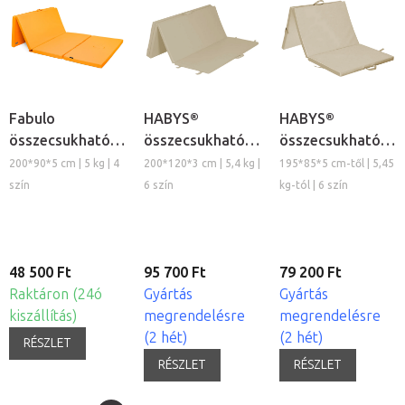
Fabulo
HABYS®
HABYS®
összecsukható
összecsukható
összecsukható
négyrészes
négyrészes
háromrészes
200*90*5 cm | 5 kg | 4
200*120*3 cm | 5,4 kg |
195*85*5 cm-től | 5,45
rehabilitációs
matrac
matrac
szín
6 szín
kg-tól | 6 szín
matrac
48 500 Ft
95 700 Ft
79 200 Ft
Raktáron (24ó
Gyártás
Gyártás
kiszállítás)
megrendelésre
megrendelésre
(2 hét)
(2 hét)
RÉSZLET
RÉSZLET
RÉSZLET