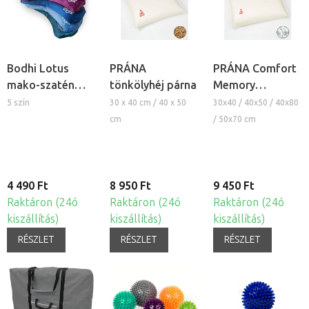
Bodhi Lotus
PRÁNA
PRÁNA Comfort
mako-szatén
tönkölyhéj párna
Memory
meditációs
memóriahabos
5 szín
30 x 40 cm / 40 x 50
30x40 / 40x50 / 40x80
szempárna
párna
cm
/ 50x70 cm
nyugtató
levendulával
4 490 Ft
8 950 Ft
9 450 Ft
Raktáron (24ó
Raktáron (24ó
Raktáron (24ó
kiszállítás)
kiszállítás)
kiszállítás)
RÉSZLET
RÉSZLET
RÉSZLET