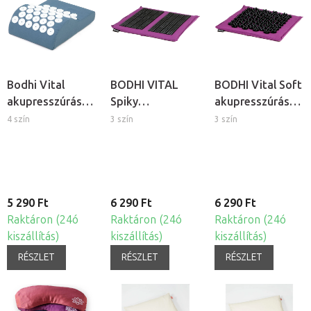
Bodhi Vital
BODHI VITAL
BODHI Vital Soft
akupresszúrás
Spiky
akupresszúrás
párna
akupresszúrás
talpmasszázs
4 szín
3 szín
3 szín
talpmasszázs
alátét
alátét
5 290 Ft
6 290 Ft
6 290 Ft
Raktáron (24ó
Raktáron (24ó
Raktáron (24ó
kiszállítás)
kiszállítás)
kiszállítás)
RÉSZLET
RÉSZLET
RÉSZLET