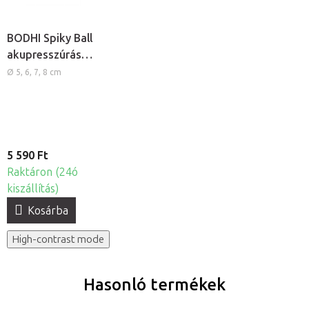
BODHI Spiky Ball
akupresszúrás
masszázslabdák,
Ø 5, 6, 7, 8 cm
4db
5 590 Ft
Raktáron (24ó
kiszállítás)
Kosárba
High-contrast mode
Hasonló termékek