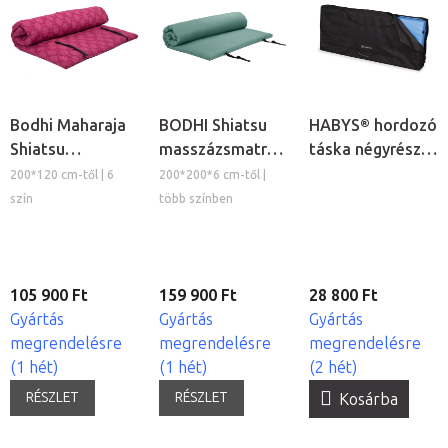
Bodhi Maharaja
BODHI Shiatsu
HABYS® hordozó
Shiatsu
masszázsmatrac
táska négyrészes
masszázsmatrac
futon levehető
matrachoz
200*120 cm-től | 6
200*200*6 cm-től |
futon levehető
huzattal (XL-XXL)
szín
több színben
huzattal
105 900 Ft
159 900 Ft
28 800 Ft
Gyártás
Gyártás
Gyártás
megrendelésre
megrendelésre
megrendelésre
(1 hét)
(1 hét)
(2 hét)
RÉSZLET
RÉSZLET
Kosárba