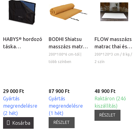
HABYS® hordozó
BODHI Shiatsu
FLOW masszázs
táska
masszázs matrac
matrac thai és
háromrészes
futon levehető
shiatsu
200*100*6 cm-től |
200*120*3 cm / 8 kg /
matrachoz
huzattal (S-L)
masszázshoz
több színben
2 szín
29 000 Ft
87 900 Ft
48 900 Ft
Gyártás
Gyártás
Raktáron (24ó
megrendelésre
megrendelésre
kiszállítás)
(2 hét)
(1 hét)
RÉSZLET
RÉSZLET
Kosárba