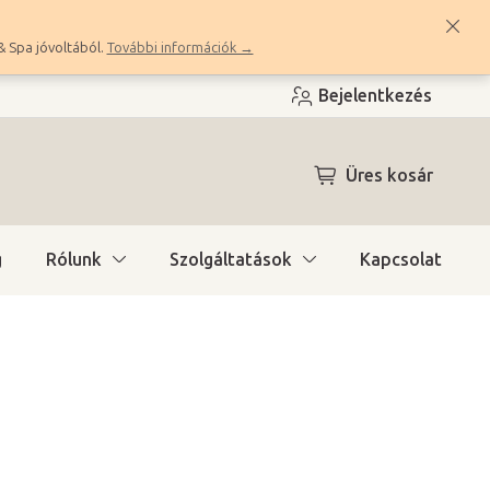
& Spa jóvoltából.
További információk →
Bejelentkezés
KOSÁR
Üres kosár
g
Rólunk
Szolgáltatások
Kapcsolat
n