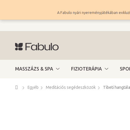
Ugrás
a
A Fabulo nyári nyereményjátékában exkluzí
fő
tartalomhoz
MASSZÁZS & SPA
FIZIOTERÁPIA
SPO
Kezdőlap
Egyéb
Meditációs segédeszközök
Tibeti hangtál