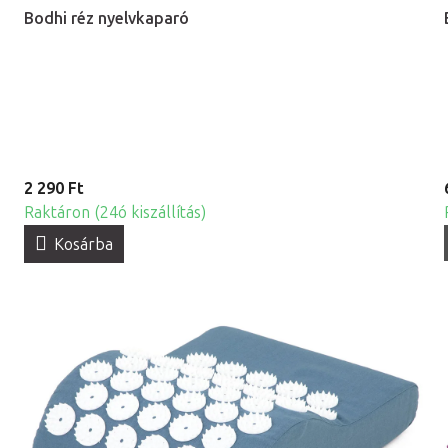
Bodhi réz nyelvkaparó
2 290 Ft
Raktáron (24ó kiszállítás)
Kosárba