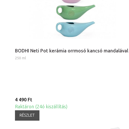
BODHI Neti Pot kerámia orrmosó kancsó mandalával
250 ml
4 490 Ft
Raktáron (24ó kiszállítás)
RÉSZLET