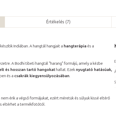
Értékelés (7)
l készítik Indiában. A hangtál hangjait a
hangterápia
és a
E
zetre. A Bodhi tibeti hangtál "harang" formájú, amely a kézbe
elt és hosszan tartó hangokat
hallat. Ezek
nyugtató hatásúak,
ében és a
csakrák kiegyensúlyozásában
.
S
 nem érik a végső formájukat, ezért méretük és súlyuk kissé eltérő
 is eltérhet a termékfotótól.