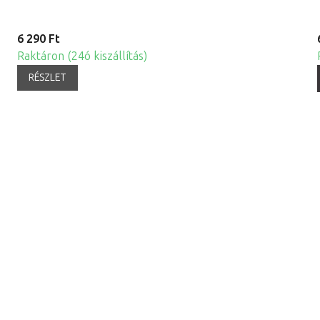
6 290 Ft
Raktáron (24ó kiszállítás)
RÉSZLET