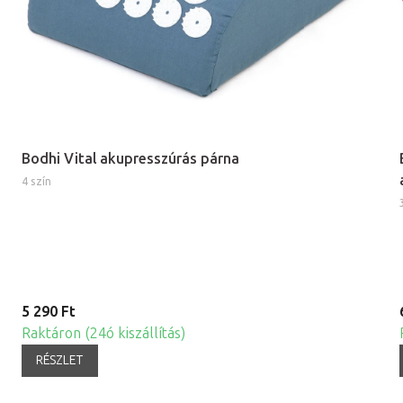
Bodhi Vital akupresszúrás párna
4 szín
5 290 Ft
Raktáron (24ó kiszállítás)
RÉSZLET