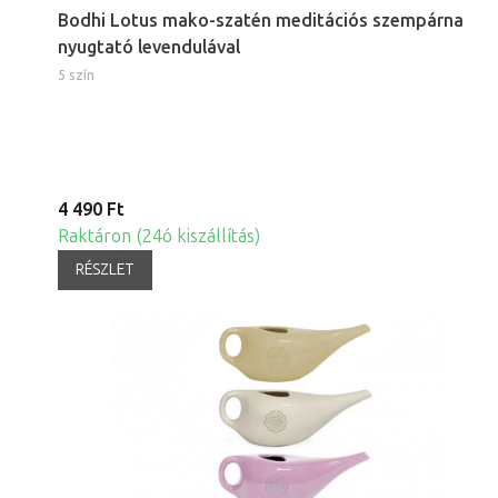
Bodhi Lotus mako-szatén meditációs szempárna
nyugtató levendulával
5 szín
4 490 Ft
Raktáron (24ó kiszállítás)
RÉSZLET