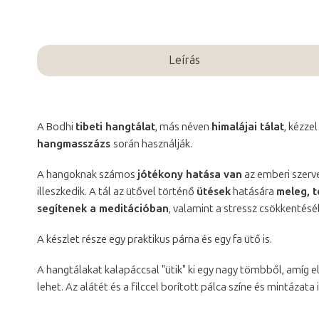
Leírás
A Bodhi
tibeti hangtálat
, más néven
himalájai tálat
, kézze
hangmasszázs
során használják.
A hangoknak számos
jótékony hatása van
az emberi szerve
illeszkedik. A tál az ütővel történő
ütések
hatására
meleg, t
segítenek a meditációban
, valamint a stressz csökkentés
A készlet része egy praktikus párna és egy fa ütő is.
A hangtálakat kalapáccsal "ütik" ki egy nagy tömbből, amíg el
lehet. Az alátét és a filccel borított pálca színe és mintázata