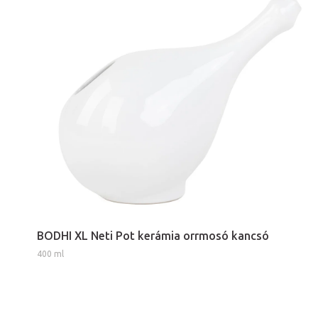
BODHI XL Neti Pot kerámia orrmosó kancsó
400 ml