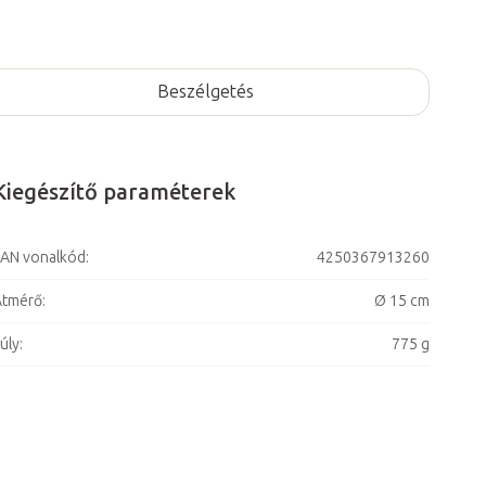
Beszélgetés
Kiegészítő paraméterek
AN vonalkód
:
4250367913260
Átmérő
:
Ø 15 cm
úly
:
775 g