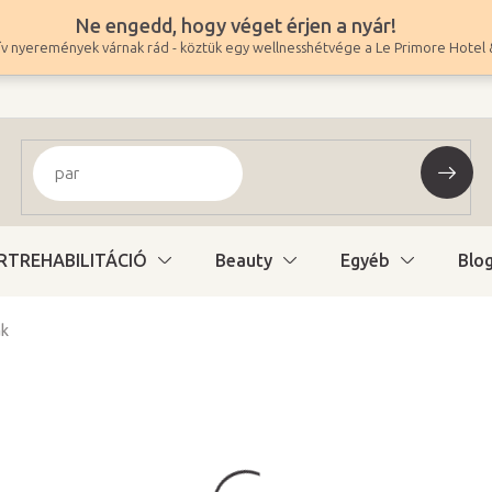
Ne engedd, hogy véget érjen a nyár!
v nyeremények várnak rád - köztük egy wellnesshétvége a Le Primore Hotel 
RTREHABILITÁCIÓ
Beauty
Egyéb
Blo
ak
23 900 Ft
18 819 Ft ÁFA nélkül
Egységár:
Elérhető októberbe