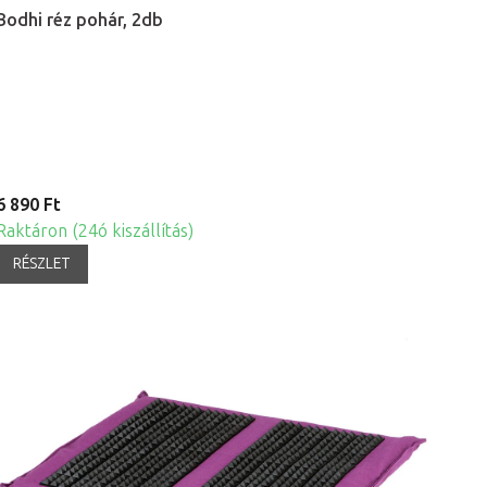
Bodhi réz pohár, 2db
6 890 Ft
Raktáron (24ó kiszállítás)
RÉSZLET