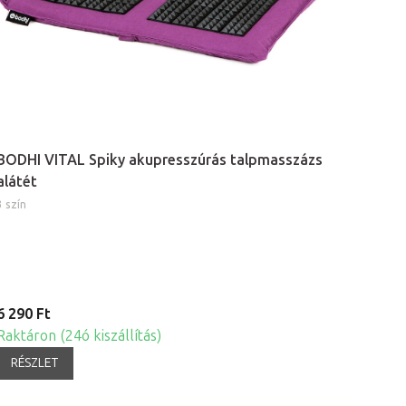
BODHI VITAL Spiky akupresszúrás talpmasszázs
alátét
3 szín
6 290 Ft
Raktáron (24ó kiszállítás)
RÉSZLET