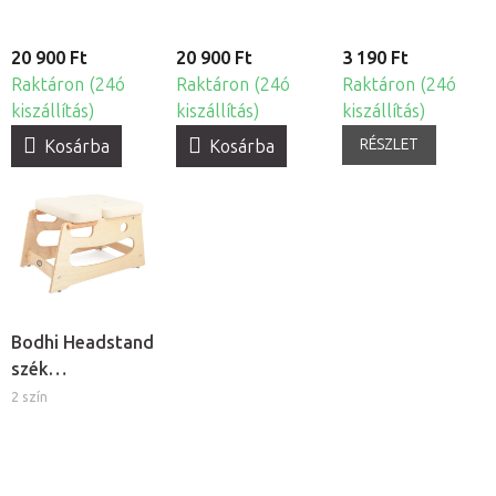
20 900 Ft
20 900 Ft
3 190 Ft
Raktáron (24ó
Raktáron (24ó
Raktáron (24ó
kiszállítás)
kiszállítás)
kiszállítás)
RÉSZLET
Kosárba
Kosárba
Bodhi Headstand
szék
fejenálláshoz
2 szín