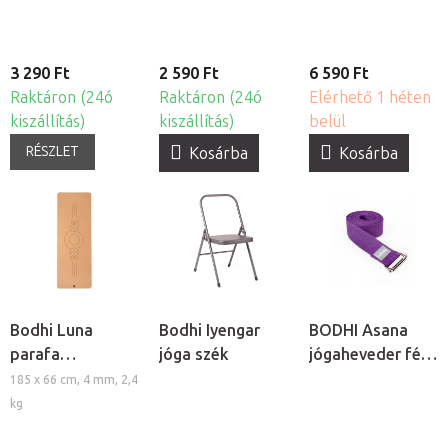
3 290 Ft
2 590 Ft
6 590 Ft
Raktáron (24ó
Raktáron (24ó
Elérhető 1 héten
kiszállítás)
kiszállítás)
belül
RÉSZLET
Kosárba
Kosárba
Bodhi Luna
Bodhi Iyengar
BODHI Asana
parafa
jóga szék
jógaheveder fém
jógaszőnyeg
csattal
185 x 66 cm, 4 mm, 2,4
kg