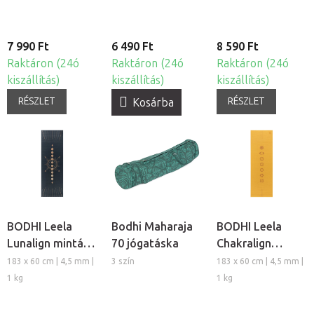
7 990 Ft
6 490 Ft
8 590 Ft
Raktáron (24ó
Raktáron (24ó
Raktáron (24ó
kiszállítás)
kiszállítás)
kiszállítás)
RÉSZLET
RÉSZLET
Kosárba
BODHI Leela
Bodhi Maharaja
BODHI Leela
Lunalign mintás
70 jógatáska
Chakralign
jógaszőnyeg
mintás
183 x 60 cm | 4,5 mm |
3 szín
183 x 60 cm | 4,5 mm |
jógaszõnyeg
1 kg
1 kg