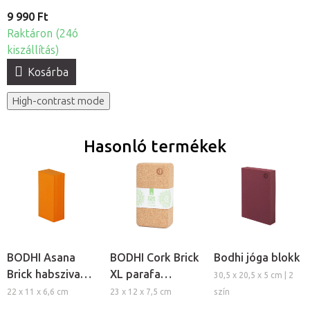
9 990 Ft
Raktáron (24ó
kiszállítás)
Kosárba
High-contrast mode
Hasonló termékek
BODHI Asana
BODHI Cork Brick
Bodhi jóga blokk
Brick habszivacs
XL parafa
30,5 x 20,5 x 5 cm | 2
jógatégla
jógatégla
22 x 11 x 6,6 cm
23 x 12 x 7,5 cm
szín