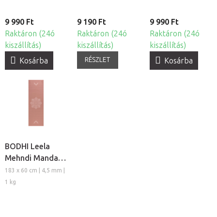
9 990 Ft
9 190 Ft
9 990 Ft
Raktáron (24ó
Raktáron (24ó
Raktáron (24ó
kiszállítás)
kiszállítás)
kiszállítás)
RÉSZLET
Kosárba
Kosárba
BODHI Leela
Mehndi Mandala
mintás
183 x 60 cm | 4,5 mm |
jógaszõnyeg
1 kg