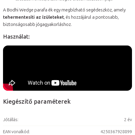
A Bodhi Wedge parafa ék egy megbízható segédeszköz, amely
tehermentesíti az ízületeket
, és hozzájárul a pontosabb,
biztonságosabb jógagyakorláshoz.
Használat:
Kiegészítő paraméterek
Jótállás
:
2 év
EAN vonalkód
:
4250367928899