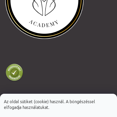
Az oldal sütiket (cookie) használ. A böngészéssel
Shoptet Premium készítette
elfogadja használatukat.
Copyright 2026
Fabulo.hu
. Minden jog fenntartva.