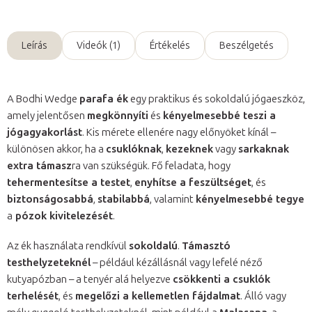
Leírás
Videók (1)
Értékelés
Beszélgetés
A Bodhi Wedge
parafa ék
egy praktikus és sokoldalú jógaeszköz,
amely jelentősen
megkönnyíti
és
kényelmesebbé teszi a
jógagyakorlást
. Kis mérete ellenére nagy előnyöket kínál –
különösen akkor, ha a
csuklóknak
,
kezeknek
vagy
sarkaknak
extra támasz
ra van szükségük. Fő feladata, hogy
tehermentesítse a testet
,
enyhítse a feszültséget
, és
biztonságosabbá
,
stabilabbá
, valamint
kényelmesebbé tegye
a
pózok kivitelezését
.
Az ék használata rendkívül
sokoldalú
.
Támasztó
testhelyzeteknél
– például kézállásnál vagy lefelé néző
kutyapózban – a tenyér alá helyezve
csökkenti a csuklók
terhelését
, és
megelőzi a kellemetlen fájdalmat
. Álló vagy