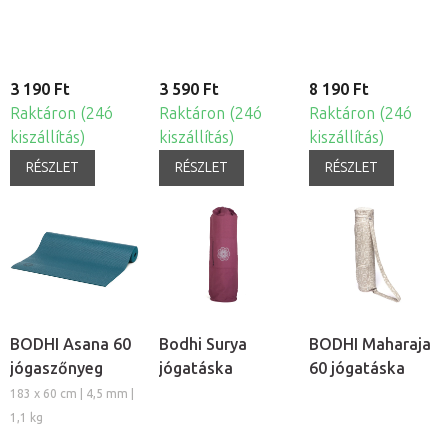
mintával
3 190 Ft
3 590 Ft
8 190 Ft
Raktáron (24ó
Raktáron (24ó
Raktáron (24ó
kiszállítás)
kiszállítás)
kiszállítás)
RÉSZLET
RÉSZLET
RÉSZLET
BODHI Asana 60
Bodhi Surya
BODHI Maharaja
jógaszőnyeg
jógatáska
60 jógatáska
183 x 60 cm | 4,5 mm |
1,1 kg