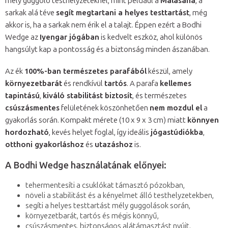
mély guggoló testhelyzeteknél, mint például a
Malasana
, a
sarkak alá téve
segít megtartani a helyes testtartást
, még
akkor is, ha a sarkak nem érik el a talajt. Éppen ezért a Bodhi
Wedge az
Iyengar jógában
is kedvelt eszköz, ahol különös
hangsúlyt kap a pontosság és a biztonság minden ászanában.
Az ék
100%-ban természetes parafából
készül, amely
környezetbarát
és rendkívül
tartós
. A parafa
kellemes
tapintású
,
kiváló stabilitást biztosít
, és természetes
csúszásmentes
felületének köszönhetően
nem mozdul el
a
gyakorlás során. Kompakt mérete (10 x 9 x 3 cm) miatt
könnyen
hordozható
, kevés helyet foglal, így ideális
jógastúdiókba
,
otthoni gyakorláshoz
és
utazáshoz
is.
A Bodhi Wedge használatának előnyei:
tehermentesíti a csuklókat támasztó pózokban,
növeli a stabilitást és a kényelmet álló testhelyzetekben,
segíti a helyes testtartást mély guggolások során,
környezetbarát, tartós és mégis könnyű,
csúszásmentes, biztonságos alátámasztást nyújt.