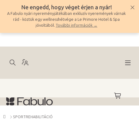
Ugrás
Ne engedd, hogy véget érjen a nyár!
a
A Fabulo nyári nyereményjátékában exkluzív nyeremények várnak
fő
rád - köztük egy wellnesshétvége a Le Primore Hotel & Spa
tartalomhoz
jóvoltából.
További információk →
KOSÁR
Kezdőlap
SPORTREHABILITÁCIÓ