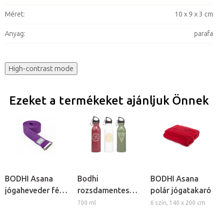
Méret
:
10 x 9 x 3 cm
Anyag
:
parafa
High-contrast mode
Ezeket a termékeket ajánljuk Önnek
BODHI Asana
Bodhi
BODHI Asana
jógaheveder fém
rozsdamentes
polár jógatakaró
csattal
acélpalack
700 ml
6 szín, 140 x 200 cm
szívószállal és