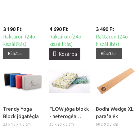
3 190 Ft
4 690 Ft
3 490 Ft
Raktáron (24ó
Raktáron (24ó
Raktáron (24ó
kiszállítás)
kiszállítás)
kiszállítás)
RÉSZLET
RÉSZLET
Kosárba
Trendy Yoga
FLOW jóga blokk
Bodhi Wedge XL
Block jógatégla
- heterogén
parafa ék
habtégla
23 x 15 x 7,5 cm
30 x 20 x 5 cm
60 x 9 x 3 cm