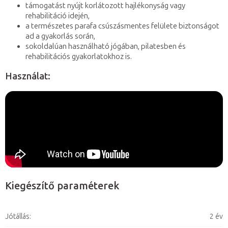
támogatást nyújt korlátozott hajlékonyság vagy
rehabilitáció idején,
a természetes parafa csúszásmentes felülete biztonságot
ad a gyakorlás során,
sokoldalúan használható jógában, pilatesben és
rehabilitációs gyakorlatokhoz is.
Használat:
Kiegészítő paraméterek
Jótállás
:
2 év