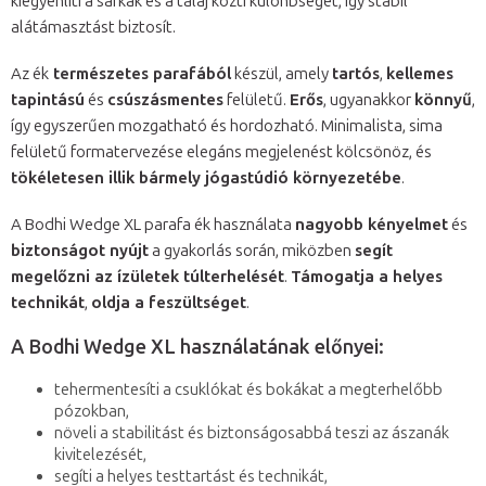
kiegyenlíti a sarkak és a talaj közti különbséget, így stabil
alátámasztást biztosít.
Az ék
természetes parafából
készül, amely
tartós
,
kellemes
tapintású
és
csúszásmentes
felületű.
Erős
, ugyanakkor
könnyű
,
így egyszerűen mozgatható és hordozható. Minimalista, sima
felületű formatervezése elegáns megjelenést kölcsönöz, és
tökéletesen illik bármely jógastúdió környezetébe
.
A Bodhi Wedge XL parafa ék használata
nagyobb kényelmet
és
biztonságot nyújt
a gyakorlás során, miközben
segít
megelőzni az ízületek túlterhelését
.
Támogatja a helyes
technikát
,
oldja a feszültséget
.
A Bodhi Wedge XL használatának előnyei:
tehermentesíti a csuklókat és bokákat a megterhelőbb
pózokban,
növeli a stabilitást és biztonságosabbá teszi az ászanák
kivitelezését,
segíti a helyes testtartást és technikát,