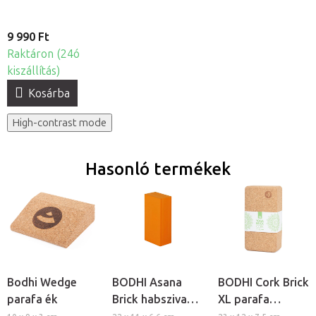
9 990 Ft
Raktáron (24ó
kiszállítás)
Kosárba
High-contrast mode
Hasonló termékek
Bodhi Wedge
BODHI Asana
BODHI Cork Brick
parafa ék
Brick habszivacs
XL parafa