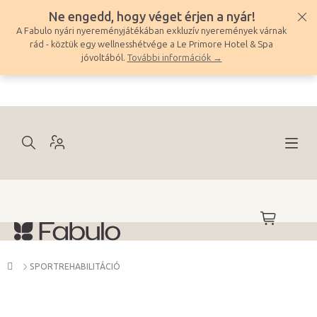
Ugrás
Ne engedd, hogy véget érjen a nyár!
a
A Fabulo nyári nyereményjátékában exkluzív nyeremények várnak
fő
rád - köztük egy wellnesshétvége a Le Primore Hotel & Spa
tartalomhoz
jóvoltából.
További információk →
KOSÁR
Kezdőlap
SPORTREHABILITÁCIÓ