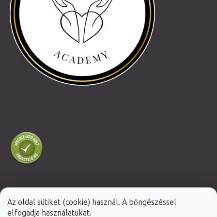
Az oldal sütiket (cookie) használ. A böngészéssel
Shoptet Premium készítette
elfogadja használatukat.