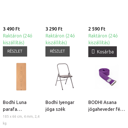
3 490 Ft
3 290 Ft
2 590 Ft
Raktáron (24ó
Raktáron (24ó
Raktáron (24ó
kiszállítás)
kiszállítás)
kiszállítás)
RÉSZLET
RÉSZLET
Kosárba
Bodhi Luna
Bodhi Iyengar
BODHI Asana
parafa
jóga szék
jógaheveder fém
jógaszőnyeg
csattal
185 x 66 cm, 4 mm, 2,4
kg