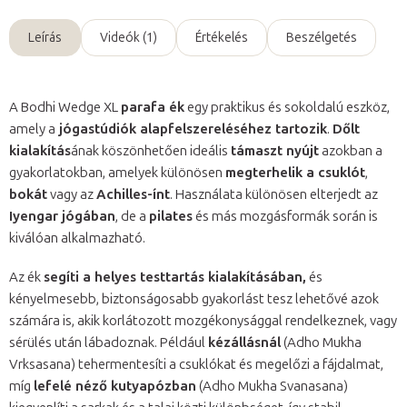
Leírás
Videók (1)
Értékelés
Beszélgetés
A Bodhi Wedge XL
parafa ék
egy praktikus és sokoldalú eszköz,
amely a
jógastúdiók alapfelszereléséhez tartozik
.
Dőlt
kialakítás
ának köszönhetően ideális
támaszt nyújt
azokban a
gyakorlatokban, amelyek különösen
megterhelik a csuklót
,
bokát
vagy az
Achilles-ínt
. Használata különösen elterjedt az
Iyengar jógában
, de a
pilates
és más mozgásformák során is
kiválóan alkalmazható.
Az ék
segíti a helyes testtartás kialakításában,
és
kényelmesebb, biztonságosabb gyakorlást tesz lehetővé azok
számára is, akik korlátozott mozgékonysággal rendelkeznek, vagy
sérülés után lábadoznak. Például
kézállásnál
(Adho Mukha
Vrksasana) tehermentesíti a csuklókat és megelőzi a fájdalmat,
míg
lefelé néző kutyapózban
(Adho Mukha Svanasana)