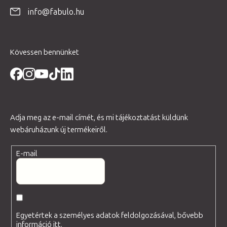
é
info@fabulo.hu
c
Kövessen bennünket
Adja meg az e-mail címét, és mi tájékoztatást küldünk
webáruházunk új termékeiről.
E-mail
Egyetértek a személyes adatok feldolgozásával, bővebb
információ
itt
.