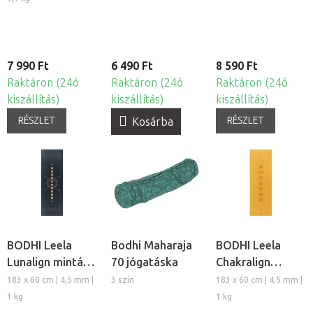
7 990 Ft
6 490 Ft
8 590 Ft
Raktáron (24ó
Raktáron (24ó
Raktáron (24ó
kiszállítás)
kiszállítás)
kiszállítás)
RÉSZLET
RÉSZLET
Kosárba
BODHI Leela
Bodhi Maharaja
BODHI Leela
Lunalign mintás
70 jógatáska
Chakralign
jógaszőnyeg
mintás
183 x 60 cm | 4,5 mm |
3 szín
183 x 60 cm | 4,5 mm |
jógaszõnyeg
1 kg
1 kg