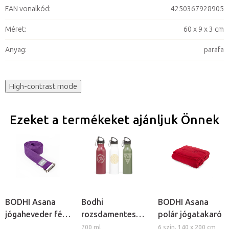
EAN vonalkód
:
4250367928905
Méret
:
60 x 9 x 3 cm
Anyag
:
parafa
High-contrast mode
Ezeket a termékeket ajánljuk Önnek
BODHI Asana
Bodhi
BODHI Asana
jógaheveder fém
rozsdamentes
polár jógatakaró
csattal
acélpalack
700 ml
6 szín, 140 x 200 cm