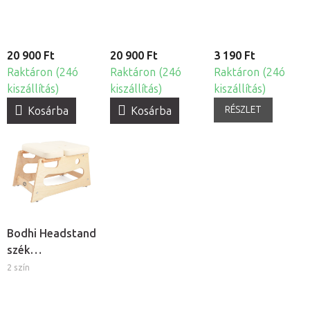
20 900 Ft
20 900 Ft
3 190 Ft
Raktáron (24ó
Raktáron (24ó
Raktáron (24ó
kiszállítás)
kiszállítás)
kiszállítás)
RÉSZLET
Kosárba
Kosárba
Bodhi Headstand
szék
fejenálláshoz
2 szín