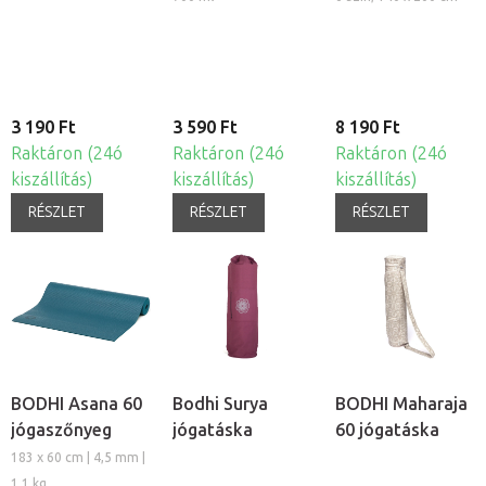
szívószállal és
mintával
3 190 Ft
3 590 Ft
8 190 Ft
Raktáron (24ó
Raktáron (24ó
Raktáron (24ó
kiszállítás)
kiszállítás)
kiszállítás)
RÉSZLET
RÉSZLET
RÉSZLET
BODHI Asana 60
Bodhi Surya
BODHI Maharaja
jógaszőnyeg
jógatáska
60 jógatáska
183 x 60 cm | 4,5 mm |
1,1 kg