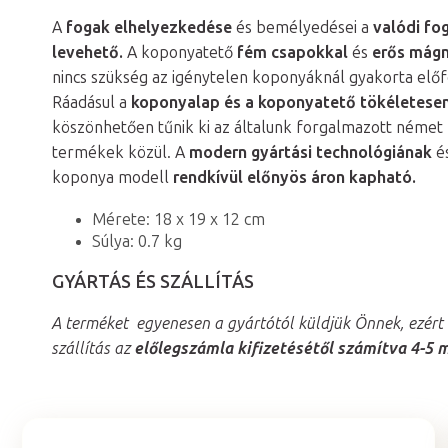
A
fogak elhelyezkedése
és bemélyedései a
valódi fo
levehető.
A koponyatető
fém csapokkal
és
erős mágn
nincs szükség az igénytelen koponyáknál gyakorta elő
Ráadásul a
koponyalap és a koponyatető tökéletesen
köszönhetően tűnik ki az általunk forgalmazott néme
termékek közül. A
modern gyártási technológiának
és
koponya modell
rendkívül előnyös áron kapható.
Mérete: 18 x 19 x 12 cm
Súlya: 0.7 kg
GYÁRTÁS ÉS SZÁLLÍTÁS
A terméket egyenesen a gyártótól küldjük Önnek, ezért
szállítás az
előlegszámla kifizetésétől számítva 4-5