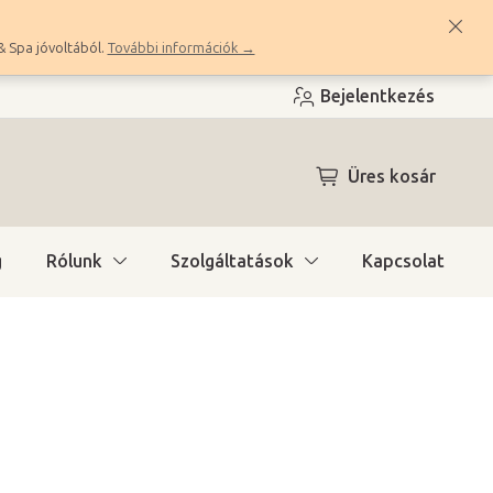
& Spa jóvoltából.
További információk →
Bejelentkezés
KOSÁR
Üres kosár
g
Rólunk
Szolgáltatások
Kapcsolat
ítás)
(2 db)