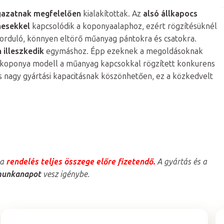
gazatnak megfelelően
kialakítottak. Az
alsó állkapocs
esekkel
kapcsolódik a koponyaalaphoz, ezért rögzítésüknél
forduló, könnyen eltörő műanyag pántokra és csatokra.
 illeszkedik
egymáshoz. Épp ezeknek a megoldásoknak
t koponya modell a műanyag kapcsokkal rögzített konkurens
 nagy gyártási kapacitásnak köszönhetően, ez a közkedvelt
 a
rendelés teljes összege előre fizetendő.
A gyártás és a
 munkanapot
vesz igénybe.