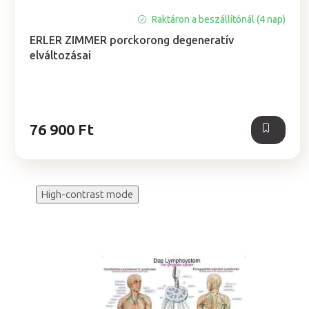
A
Raktáron a beszállítónál (4 nap)
termék
ERLER ZIMMER porckorong degeneratív
átlagos
elváltozásai
értékelése
5-
ből
5,0
csillag.
76 900 Ft
High-contrast mode