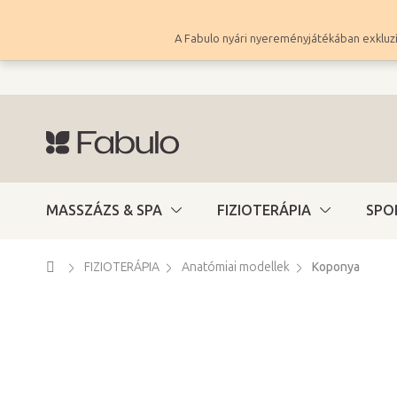
Ugrás
a
A Fabulo nyári nyereményjátékában exkluzí
fő
tartalomhoz
MASSZÁZS & SPA
FIZIOTERÁPIA
SPO
Kezdőlap
FIZIOTERÁPIA
Anatómiai modellek
Koponya