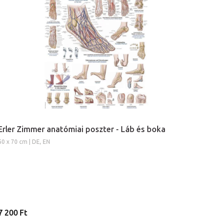
Erler Zimmer anatómiai poszter - Láb és boka
50 x 70 cm | DE, EN
7 200 Ft