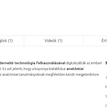
jlok (1)
Videók (1)
Ért
ernebb technológia felhasználásával
digitalizálták az emberi
. Ez azt jelenti, hogy a koponya kialakítása
anatómiai
az anatómiai tanulmányoknak megfelelően került megjelenítésre.
J
S
G