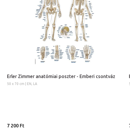
Erler Zimmer anatómiai poszter - Emberi csontváz
50 x 70 cm | EN, LA
7 200 Ft