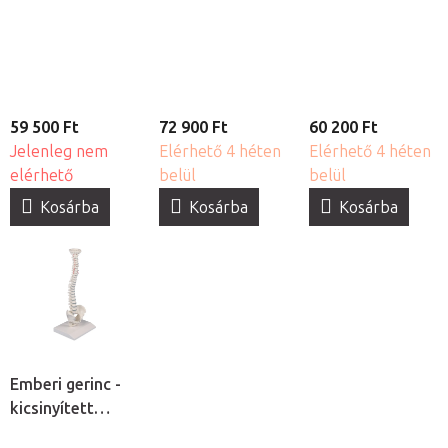
modell
gerincoszlop
gerincoszlop
izmokkal
combcsonkkal
59 500 Ft
72 900 Ft
60 200 Ft
Jelenleg nem
Elérhető 4 héten
Elérhető 4 héten
elérhető
belül
belül
Kosárba
Kosárba
Kosárba
Emberi gerinc -
kicsinyített
modell