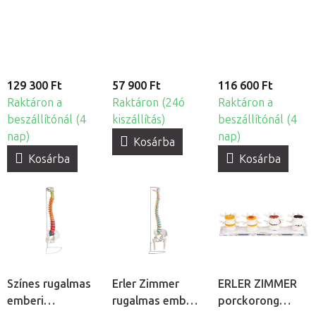
állvánnyal
medencével
levehető
medencével
129 300 Ft
57 900 Ft
116 600 Ft
Raktáron a
Raktáron (24ó
Raktáron a
beszállítónál (4
kiszállítás)
beszállítónál (4
nap)
nap)
Kosárba
Kosárba
Kosárba
Színes rugalmas
Erler Zimmer
ERLER ZIMMER
emberi
rugalmas emberi
porckorong