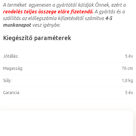
A terméket egyenesen a gyártótól küldjük Önnek, ezért a
rendelés teljes összege előre fizetendő.
A gyártás és a
szállítás az előlegszámla kifizetésétől számítva
4-5
munkanapot
vesz igénybe.
Kiegészítő paraméterek
Jótállás
:
5 év
Magasság
:
70 cm
Súly
:
1,8 kg
Garancia
:
5 év