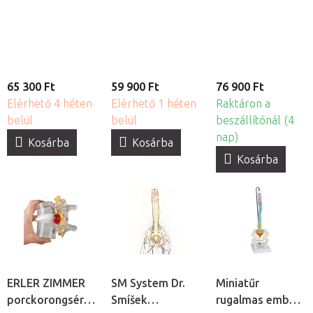
gerincoszlop
gerincoszlop
degeneratív
medencével
combcsonkkal
elváltozásai
65 300 Ft
59 900 Ft
76 900 Ft
Elérhető 4 héten
Elérhető 1 héten
Raktáron a
belül
belül
beszállítónál (4
nap)
Kosárba
Kosárba
Kosárba
ERLER ZIMMER
SM System Dr.
Miniatűr
porckorongsérv
Smíšek
rugalmas emberi