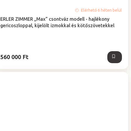
A
Elérhető 6 héten belül
termék
ERLER ZIMMER „Max” csontváz modell - hajlékony
átlagos
gericoszloppal, kijelölt izmokkal és kötőszövetekkel
értékelése
5-
ből
5,0
csillag.
560 000 Ft