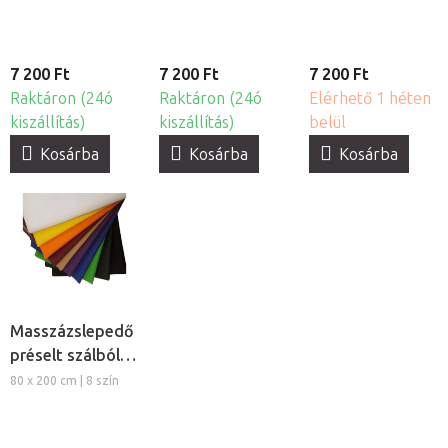
7 200 Ft
7 200 Ft
7 200 Ft
Raktáron (24ó
Raktáron (24ó
Elérhető 1 héten
kiszállítás)
kiszállítás)
belül
Kosárba
Kosárba
Kosárba
Masszázslepedő
préselt szálból,
5db
80 x 200 cm | 8 szín