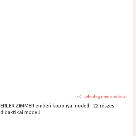
A
Jelenleg nem elérhető
termék
ERLER ZIMMER emberi koponya modell - 22 részes
átlagos
didaktikai modell
értékelése
5-
ből
5,0