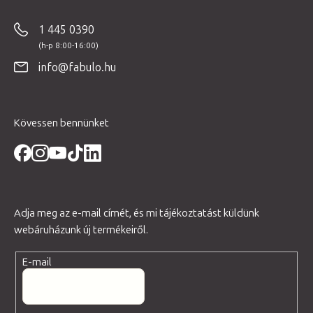
b
1 445 0390
l
é
info@fabulo.hu
c
Kövessen bennünket
Adja meg az e-mail címét, és mi tájékoztatást küldünk
webáruházunk új termékeiről.
E-mail