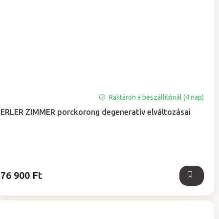
A
Raktáron a beszállítónál (4 nap)
termék
ERLER ZIMMER porckorong degeneratív elváltozásai
átlagos
értékelése
5-
ből
5,0
csillag.
76 900 Ft