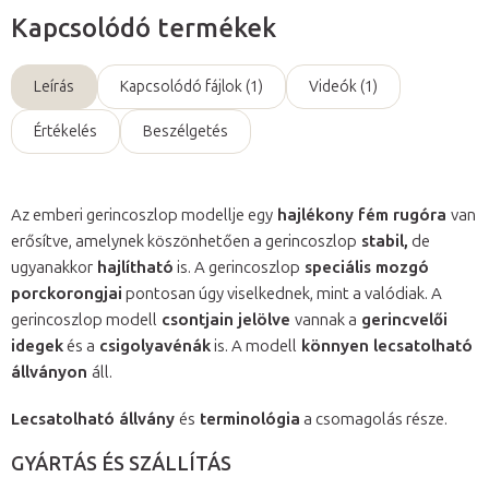
Kapcsolódó termékek
Leírás
Kapcsolódó fájlok (1)
Videók (1)
Értékelés
Beszélgetés
Az emberi gerincoszlop modellje egy
hajlékony fém rugóra
van
erősítve, amelynek köszönhetően a gerincoszlop
stabil,
de
ugyanakkor
hajlítható
is. A gerincoszlop
speciális mozgó
porckorongjai
pontosan úgy viselkednek, mint a valódiak. A
gerincoszlop modell
csontjain jelölve
vannak a
gerincvelői
idegek
és a
csigolyavénák
is. A modell
könnyen lecsatolható
állványon
áll.
Lecsatolható állvány
és
terminológia
a csomagolás része.
GYÁRTÁS ÉS SZÁLLÍTÁS