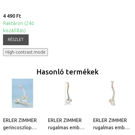
4 490 Ft
Raktáron (24ó
kiszállítás)
RÉSZLET
High-contrast mode
Hasonló termékek
ERLER ZIMMER
ERLER ZIMMER
ERLER ZIMMER
gerincoszlop
rugalmas emberi
rugalmas emberi
medencével és
gerincoszlop
gerincoszlop