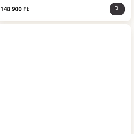
csillag.
148 900 Ft