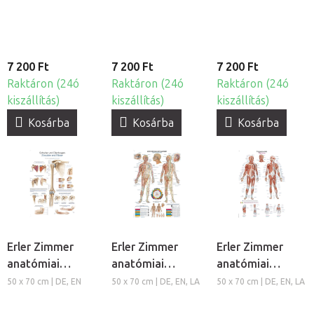
reflexzónái
7 200 Ft
7 200 Ft
7 200 Ft
Raktáron (24ó
Raktáron (24ó
Raktáron (24ó
kiszállítás)
kiszállítás)
kiszállítás)
Kosárba
Kosárba
Kosárba
Erler Zimmer
Erler Zimmer
Erler Zimmer
anatómiai
anatómiai
anatómiai
poszter - Váll és
poszter - A test
poszter - A test
50 x 70 cm | DE, EN
50 x 70 cm | DE, EN, LA
50 x 70 cm | DE, EN, LA
könyök
akupunktúrája
triggerpontjai