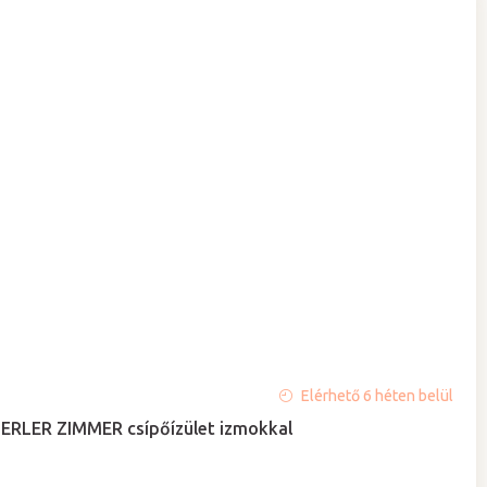
Elérhető 6 héten belül
ERLER ZIMMER csípőízület izmokkal