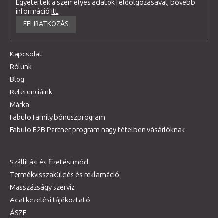
Egyetértek a személyes adatok feldolgozásával, bővebb
információ
itt
.
FELIRATKOZÁS
Kapcsolat
Rólunk
Blog
Referenciáink
Márka
Fabulo Family bónuszprogram
Fabulo B2B Partner program nagy tételben vásárlóknak
Szállítási és fizetési mód
Termékvisszaküldés és reklamáció
Masszázságy szerviz
Adatkezelési tájékoztató
ÁSZF