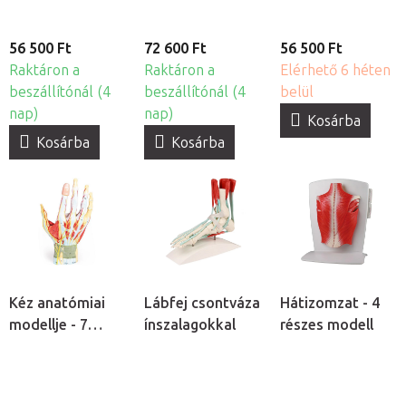
56 500 Ft
72 600 Ft
56 500 Ft
Raktáron a
Raktáron a
Elérhető 6 héten
beszállítónál (4
beszállítónál (4
belül
nap)
nap)
Kosárba
Kosárba
Kosárba
Kéz anatómiai
Lábfej csontváza
Hátizomzat - 4
modellje - 7
ínszalagokkal
részes modell
részes