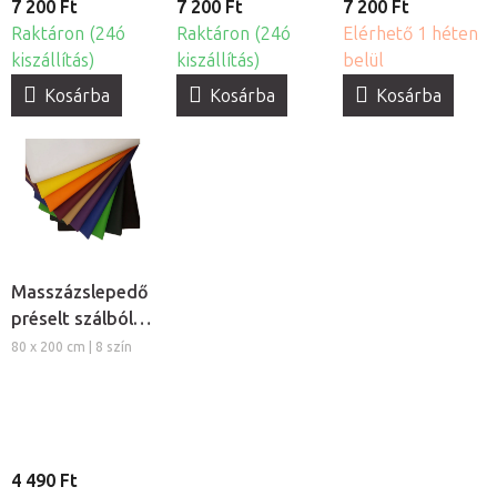
7 200 Ft
7 200 Ft
7 200 Ft
Raktáron (24ó
Raktáron (24ó
Elérhető 1 héten
kiszállítás)
kiszállítás)
belül
Kosárba
Kosárba
Kosárba
Masszázslepedő
préselt szálból,
5db
80 x 200 cm | 8 szín
4 490 Ft