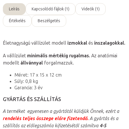
Leírás
Kapcsolódó fájlok (1)
Videók (1)
Értékelés
Beszélgetés
Életnagyságú vállízület modell
izmokkal
és
ínszalagokkal.
A vállízület
minimális mértékig rugalmas.
Az anatómiai
modellt
állvánnyal
forgalmazzuk.
Méret: 17 x 15 x 12 cm
Súly: 0,8 kg
Garancia: 3 év
GYÁRTÁS ÉS SZÁLLÍTÁS
A terméket egyenesen a gyártótól küldjük Önnek, ezért a
rendelés teljes összege előre fizetendő.
A gyártás és a
szállítás az előlegszámla kifizetésétől számítva
4-5