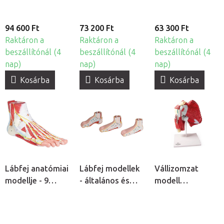
94 600 Ft
73 200 Ft
63 300 Ft
Raktáron a
Raktáron a
Raktáron a
beszállítónál (4
beszállítónál (4
beszállítónál (4
nap)
nap)
nap)
Kosárba
Kosárba
Kosárba
Lábfej anatómiai
Lábfej modellek
Vállizomzat
modellje - 9
- általános és
modell
részes
abnormális
mélyizmokkal
lábfej