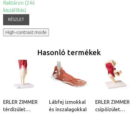
Raktáron (24ó
kiszállítás)
RÉSZLET
High-contrast mode
Hasonló termékek
ERLER ZIMMER
Lábfej izmokkal
ERLER ZIMMER
térdízület
és ínszalagokkal
csípőízület
izmokkal
izmokkal