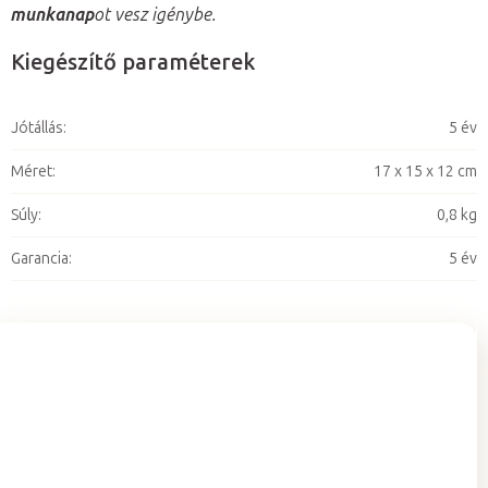
munkanap
ot vesz igénybe.
Kiegészítő paraméterek
Jótállás
:
5 év
Méret
:
17 x 15 x 12 cm
Súly
:
0,8 kg
Garancia
:
5 év