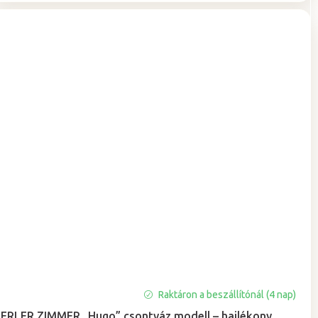
Raktáron a beszállítónál (4 nap)
ERLER ZIMMER „Hugo” csontváz modell – hajlékony