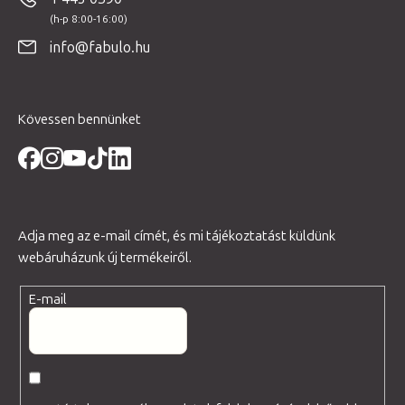
l
é
info@fabulo.hu
c
Kövessen bennünket
Adja meg az e-mail címét, és mi tájékoztatást küldünk
webáruházunk új termékeiről.
E-mail