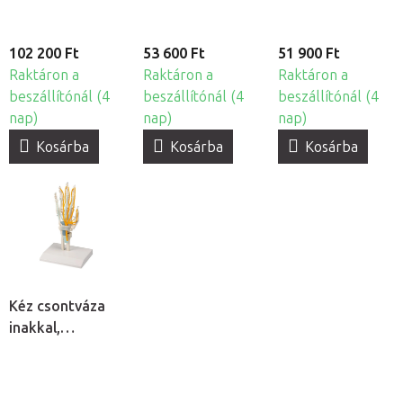
102 200 Ft
53 600 Ft
51 900 Ft
Raktáron a
Raktáron a
Raktáron a
beszállítónál (4
beszállítónál (4
beszállítónál (4
nap)
nap)
nap)
Kosárba
Kosárba
Kosárba
Kéz csontváza
inakkal,
idegekkel és
kéztőalagúttal