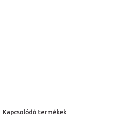
44 488 Ft ÁFA nélkül
Egységár:
Raktáron a beszállítónál (4 nap)
Várható kézbesítés:
2026. 08. 14.
Hozzáadás a kosárhoz
Életnagyságú vállízület modell
izmokkal
és
ínszalagokkal.
Részletes információ
Kérdés
Kapcsolódó termékek