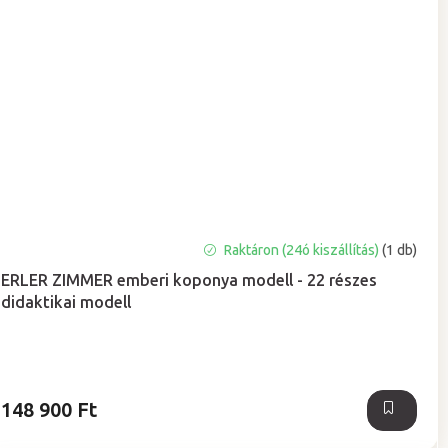
A
Raktáron (24ó kiszállítás)
(1 db)
termék
ERLER ZIMMER emberi koponya modell - 22 részes
átlagos
didaktikai modell
értékelése
5-
ből
5,0
csillag.
148 900 Ft