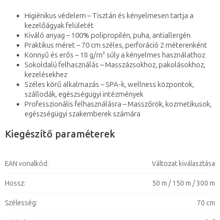
Higiénikus védelem – Tisztán és kényelmesen tartja a
kezelőágyak felületét
Kiváló anyag – 100% polipropilén, puha, antiallergén
Praktikus méret – 70 cm széles, perforáció 2 méterenként
Könnyű és erős – 18 g/m² súly a kényelmes használathoz
Sokoldalú felhasználás – Masszázsokhoz, pakolásokhoz,
kezelésekhez
Széles körű alkalmazás – SPA-k, wellness központok,
szállodák, egészségügyi intézmények
Professzionális felhasználásra – Masszőrök, kozmetikusok,
egészségügyi szakemberek számára
Kiegészítő paraméterek
EAN vonalkód
:
Változat kiválasztása
Hossz
:
50 m / 150 m / 300 m
Szélesség
:
70 cm