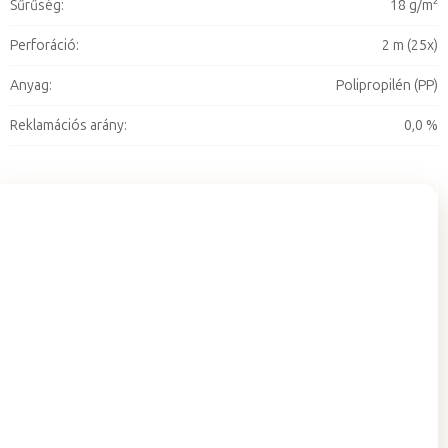
Sűrűség
:
18 g/m²
Perforáció
:
2 m (25x)
Anyag
:
Polipropilén (PP)
Reklamációs arány
:
0,0 %