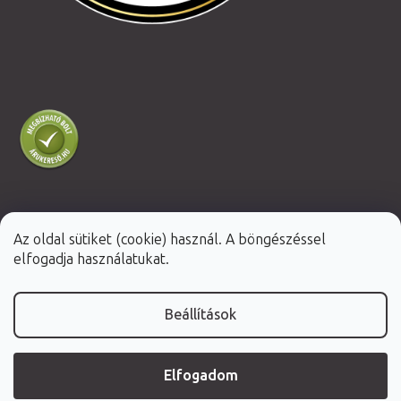
Az oldal sütiket (cookie) használ. A böngészéssel
Shoptet Premium készítette
elfogadja használatukat.
Copyright 2026
Fabulo.hu
. Minden jog fenntartva.
Beállítások
Elfogadom