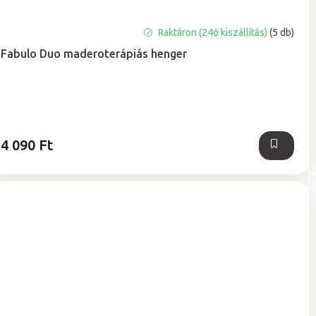
A
Raktáron (24ó kiszállítás)
(5 db)
termék
Fabulo Duo maderoterápiás henger
átlagos
értékelése
5-
ből
5,0
csillag.
4 090 Ft