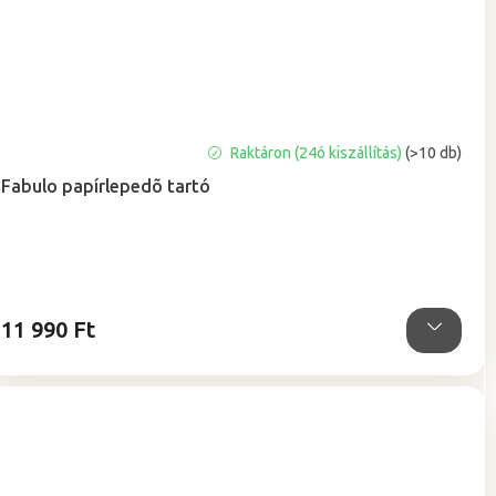
A
Raktáron (24ó kiszállítás)
(>10 db)
termék
Fabulo papírlepedõ tartó
átlagos
értékelése
5-
ből
4,5
csillag.
11 990 Ft