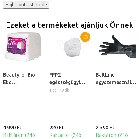
High-contrast mode
Ezeket a termékeket ajánljuk Önnek
Beautyfor Bio-
FFP2
BaltLine
Eko
egészségügyi
egyszerhasználato
egyszerhasználatos
védőmaszk
nitril kesztyű,
1 db | 10 db
törlőkendők,
100db
100db
4 990 Ft
220 Ft
2 590 Ft
Raktáron (24ó
Raktáron (24ó
Raktáron (24ó