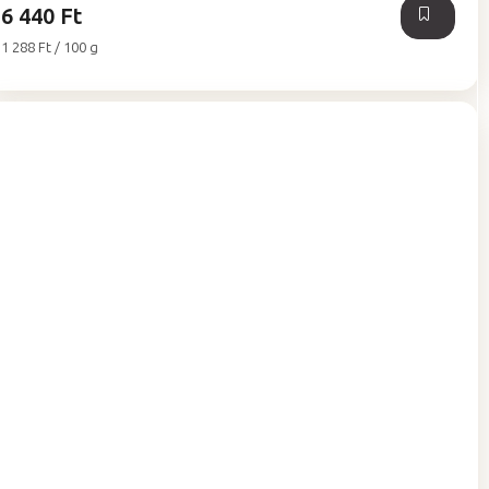
6 440 Ft
Egységár:
1 288 Ft / 100 g