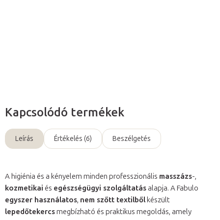
hagyományos textillepedőkkel szemben.
Részletes információ
Kérdés
Kapcsolódó termékek
Leírás
Értékelés (6)
Beszélgetés
A higiénia és a kényelem minden professzionális
masszázs
-,
kozmetikai
és
egészségügyi szolgáltatás
alapja. A Fabulo
egyszer használatos
,
nem szőtt textilből
készült
lepedőtekercs
megbízható és praktikus megoldás, amely