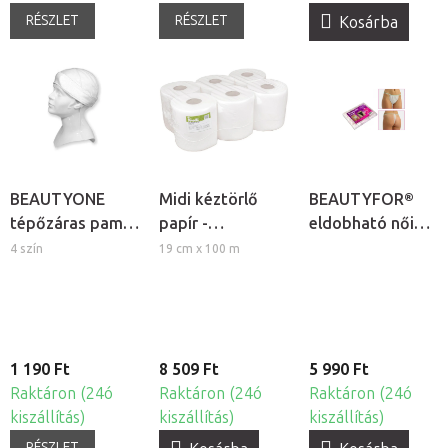
RÉSZLET
RÉSZLET
Kosárba
BEAUTYONE
Midi kéztörlő
BEAUTYFOR®
tépőzáras pamut
papír -
eldobható női
kozmetikai
kétrétegű, 6db
tanga -
4 szín
19 cm x 100 m
fejpánt
egyszerhasználato
100db
1 190 Ft
8 509 Ft
5 990 Ft
Raktáron (24ó
Raktáron (24ó
Raktáron (24ó
kiszállítás)
kiszállítás)
kiszállítás)
RÉSZLET