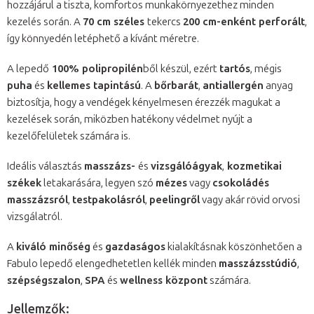
hozzájárul a tiszta, komfortos munkakörnyezethez minden
kezelés során. A
70 cm széles
tekercs
200 cm-enként perforált
,
így könnyedén letéphető a kívánt méretre.
A lepedő
100% polipropilén
ből készül, ezért
tartós
, mégis
puha
és
kellemes tapintású
. A
bőrbarát
,
antiallergén
anyag
biztosítja, hogy a vendégek kényelmesen érezzék magukat a
kezelések során, miközben hatékony védelmet nyújt a
kezelőfelületek számára is.
Ideális választás
masszázs-
és
vizsgálóágyak
,
kozmetikai
székek
letakarására, legyen szó
mézes
vagy
csokoládés
masszázsról
,
testpakolásról
,
peelingről
vagy akár rövid orvosi
vizsgálatról.
A
kiváló minőség
és
gazdaságos
kialakításnak köszönhetően a
Fabulo lepedő elengedhetetlen kellék minden
masszázsstúdió
,
szépségszalon
,
SPA
és
wellness központ
számára.
Jellemzők: