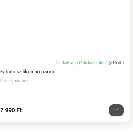
A
Raktáron (24ó kiszállítás)
(>10 db)
termék
Fabulo szilikon arcpárna
átlagos
értékelése
barna | narancs
5-
ből
5,0
csillag.
7 990 Ft