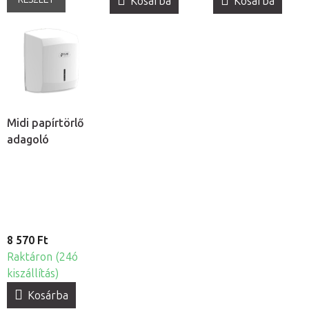
Kosárba
Kosárba
Midi papírtörlő
adagoló
8 570 Ft
Raktáron (24ó
kiszállítás)
Kosárba