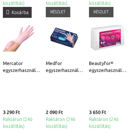
kiszállítás)
kiszállítás)
kiszállítás)
RÉSZLET
RÉSZLET
Kosárba
Mercator
Medfor
Beautyfor®
egyszerhasználatos
egyszerhasználatos
egyszerhasználato
nitril kesztyű,
vinyl kesztyű,
törlőkendők,
100db
100db
50db
3 290 Ft
2 090 Ft
3 650 Ft
Raktáron (24ó
Raktáron (24ó
Raktáron (24ó
kiszállítás)
kiszállítás)
kiszállítás)