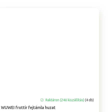
A
Raktáron (24ó kiszállítás)
(4 db)
termék
WUWEI frottír fejtámla huzat
átlagos