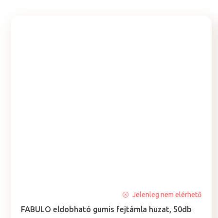
A
Jelenleg nem elérhető
termék
FABULO eldobható gumis fejtámla huzat, 50db
átlagos