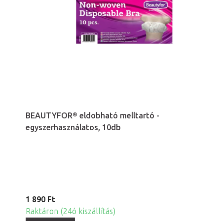
BEAUTYFOR® eldobható melltartó -
egyszerhasználatos, 10db
1 890 Ft
Raktáron (24ó kiszállítás)