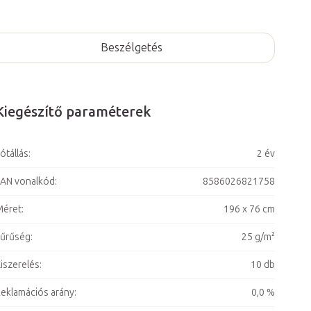
Beszélgetés
Kiegészítő paraméterek
ótállás
:
2 év
AN vonalkód
:
8586026821758
Méret
:
196 x 76 cm
űrűség
:
25 g/m²
iszerelés
:
10 db
eklamációs arány
:
0,0 %