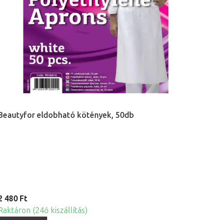
Beautyfor eldobható kötények, 50db
2 480 Ft
Raktáron (24ó kiszállítás)