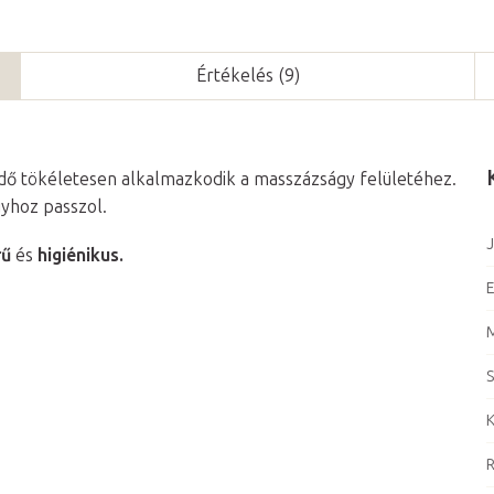
Értékelés (9)
dő tökéletesen alkalmazkodik a masszázságy felületéhez.
gyhoz passzol.
J
rű
és
higiénikus.
E
S
K
R