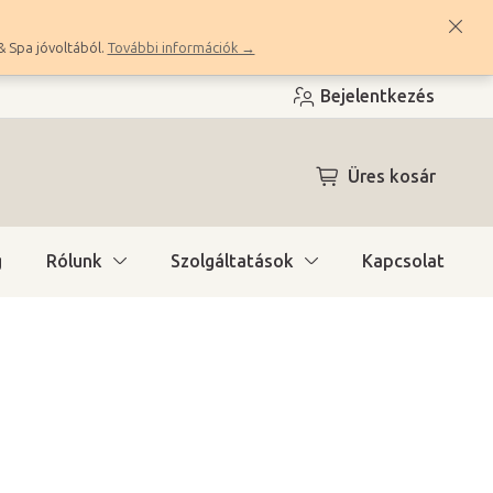
& Spa jóvoltából.
További információk →
Bejelentkezés
KOSÁR
Üres kosár
g
Rólunk
Szolgáltatások
Kapcsolat
ítás)
(1 db)