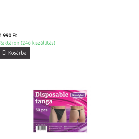
4 990 Ft
Raktáron (24ó kiszállítás)
Kosárba