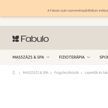
Ugrás
a
A Fabulo nyári nyereményjátékában exkluzí
fő
tartalomhoz
MASSZÁZS & SPA
FIZIOTERÁPIA
SPO
Kezdőlap
MASSZÁZS & SPA
Fogyóeszközök
Lepedők és tak