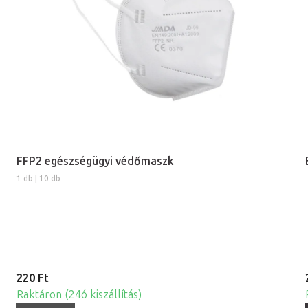
FFP2 egészségügyi védőmaszk
1 db | 10 db
220 Ft
Raktáron (24ó kiszállítás)