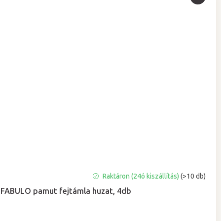
A
Raktáron (24ó kiszállítás)
(>10 db)
termék
FABULO pamut fejtámla huzat, 4db
átlagos
értékelése
5-