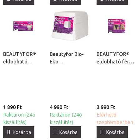
BEAUTYFOR®
Beautyfor Bio-
BEAUTYFOR®
eldobható
Eko
eldobható férfi
melltartó -
egyszerhasználatos
tanga -
egyszerhasználatos,
törlőkendők,
egyszerhasználato
10db
100db
50db
1 890 Ft
4 990 Ft
3 990 Ft
Raktáron (24ó
Raktáron (24ó
Elérhető
kiszállítás)
kiszállítás)
szeptemberben
Kosárba
Kosárba
Kosárba