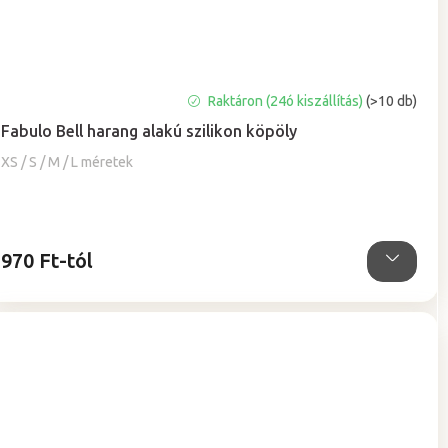
A
Raktáron (24ó kiszállítás)
(>10 db)
termék
Fabulo Bell harang alakú szilikon köpöly
átlagos
értékelése
XS / S / M / L méretek
5-
ből
5,0
csillag.
970 Ft-tól