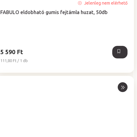
A
Jelenleg nem elérhető
termék
FABULO eldobható gumis fejtámla huzat, 50db
átlagos
értékelése
5-
ből
5,0
csillag.
5 590 Ft
Egységár:
111,80 Ft / 1 db