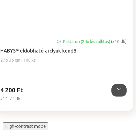
A
Raktáron (24ó kiszállítás)
(>10 db)
termék
HABYS® eldobható arclyuk kendő
átlagos
értékelése
27 x 35 cm | 100 ks
5-
ből
5,0
csillag.
4 200 Ft
Egységár:
42 Ft / 1 db
High-contrast mode