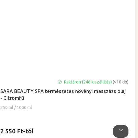
A
Raktáron (24ó kiszállítás)
(>10 db)
termék
SARA BEAUTY SPA természetes növényi masszázs olaj
átlagos
- Citromfű
értékelése
5-
250 ml / 1000 ml
ből
5,0
csillag.
2 550 Ft-tól