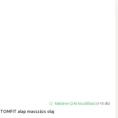
A
Raktáron (24ó kiszállítás)
(>10 db)
termék
TOMFIT alap masszázs olaj
átlagos