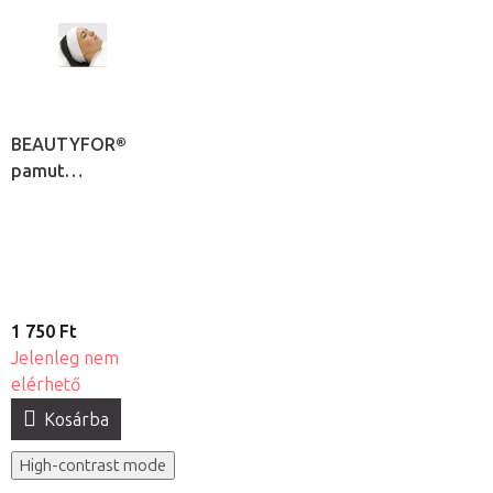
BEAUTYFOR®
pamut
kozmetikai
fejpánt
1 750 Ft
Jelenleg nem
elérhető
Kosárba
High-contrast mode