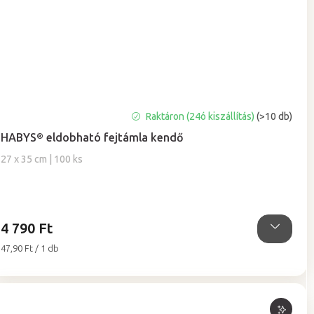
A
Raktáron (24ó kiszállítás)
(>10 db)
termék
HABYS® eldobható fejtámla kendő
átlagos
értékelése
27 x 35 cm | 100 ks
5-
ből
5,0
csillag.
4 790 Ft
Egységár:
47,90 Ft / 1 db