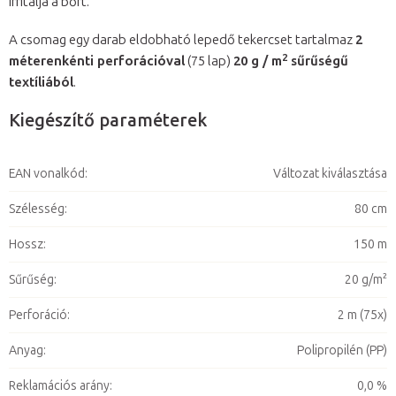
irritálja a bőrt.
A csomag egy darab eldobható lepedő tekercset tartalmaz
2
2
méterenkénti perforációval
(75 lap)
20 g / m
sűrűségű
textíliából
.
Kiegészítő paraméterek
EAN vonalkód
:
Változat kiválasztása
Szélesség
:
80 cm
Hossz
:
150 m
Sűrűség
:
20 g/m²
Perforáció
:
2 m (75x)
Anyag
:
Polipropilén (PP)
Reklamációs arány
:
0,0 %