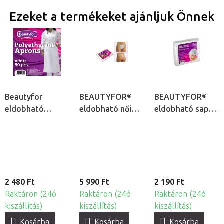
Ezeket a termékeket ajánljuk Önnek
Beautyfor
BEAUTYFOR®
BEAUTYFOR®
eldobható
eldobható női
eldobható sapka
kötények, 50db
tanga -
-
egyszerhasználatos,
egyszerhasználato
100db
100db
2 480 Ft
5 990 Ft
2 190 Ft
Raktáron (24ó
Raktáron (24ó
Raktáron (24ó
kiszállítás)
kiszállítás)
kiszállítás)
Kosárba
Kosárba
Kosárba