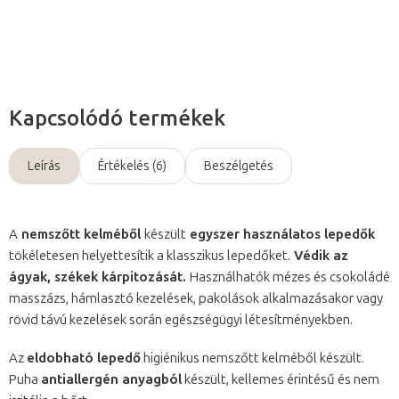
Kérdés
Kapcsolódó termékek
Leírás
Értékelés (6)
Beszélgetés
A
nemszőtt kelméből
készült
egyszer használatos lepedők
tökéletesen helyettesítik a klasszikus lepedőket.
Védik az
ágyak, székek kárpitozását.
Használhatók mézes és csokoládé
masszázs, hámlasztó kezelések, pakolások alkalmazásakor vagy
rövid távú kezelések során egészségügyi létesítményekben.
Az
eldobható lepedő
higiénikus nemszőtt kelméből készült.
Puha
antiallergén anyagból
készült, kellemes érintésű és nem