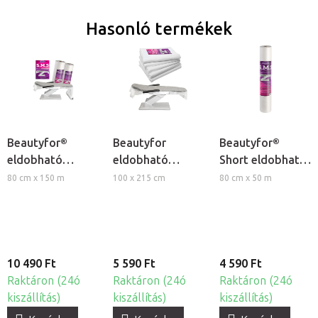
Hasonló termékek
Beautyfor®
Beautyfor
Beautyfor®
eldobható
eldobható
Short eldobható
lepedő tekercs
lepedő, 25ks
lepedő tekercs
80 cm x 150 m
100 x 215 cm
80 cm x 50 m
10 490 Ft
5 590 Ft
4 590 Ft
Raktáron (24ó
Raktáron (24ó
Raktáron (24ó
kiszállítás)
kiszállítás)
kiszállítás)