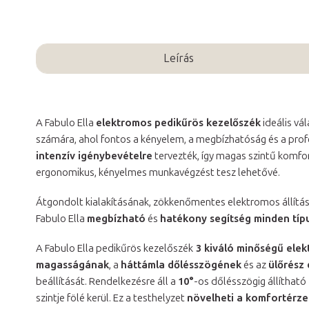
Leírás
A Fabulo Ella
elektromos pedikűrös kezelőszék
ideális vá
számára, ahol fontos a kényelem, a megbízhatóság és a profe
intenzív igénybevételre
tervezték, így magas szintű komfo
ergonomikus, kényelmes munkavégzést tesz lehetővé.
Átgondolt kialakításának, zökkenőmentes elektromos állítá
Fabulo Ella
megbízható
és
hatékony segítség minden típ
A Fabulo Ella pedikűrös kezelőszék
3 kiváló minőségű elek
magasságának
, a
háttámla dőlésszögének
és az
ülőrész
beállítását. Rendelkezésre áll a
10°
-os dőlésszögig állítható
szintje fölé kerül. Ez a testhelyzet
növelheti a komfortérze