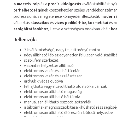
A
masszív talp
és a
precíz kidolgozás
kiváló stabilitást ny
terhelhetőség
ének köszönhetően széles vendégkör számár
professzionális megjelenése könnyedén illeszkedik
modern
választás
klasszikus
és
vizes pedikűrhöz
,
kozmetikai
és
r
szolgáltatásokhoz
, illetve a szépségszalonokban kínált
ko
Jellemzők:
3 kiváló minőségű, nagy teljesítményű motor
négy állítható láb az egyenetlen felületen való stabilit
stabil fém szerkezet
vízszintes helyzetbe állítható
elektromos vezérlés a háttámlán
elektromos vezérlés az ülésrészen
arclyuk kivágás dugóva
felhajtható vagy eltávolítható oldalsó kartámlák
elektromosan állítható magasság
elektromosan állítható háttámla
manuálisan állítható osztott lábtámlák
a lábtámlák meghosszabbítása kihúzható rész segítsé
elektromosan állítható ülőrész ún. bölcső helyzetbe