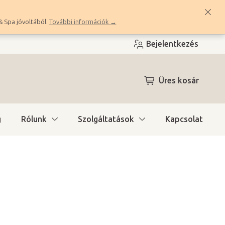
& Spa jóvoltából.
További információk →
Bejelentkezés
KOSÁR
Üres kosár
g
Rólunk
Szolgáltatások
Kapcsolat
ítás)
(6 ks)