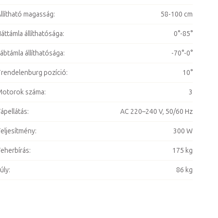
llítható magasság
:
58-100 cm
áttámla állíthatósága
:
0°-85°
ábtámla állíthatósága
:
-70°-0°
rendelenburg pozíció
:
10°
Motorok száma
:
3
ápellátás
:
AC 220–240 V, 50/60 Hz
eljesítmény
:
300 W
eherbírás
:
175 kg
úly
:
86 kg