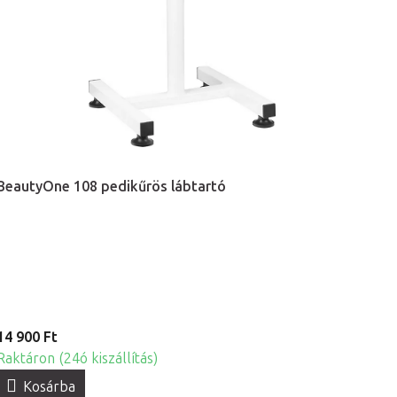
BeautyOne 108 pedikűrös lábtartó
14 900 Ft
Raktáron (24ó kiszállítás)
Kosárba