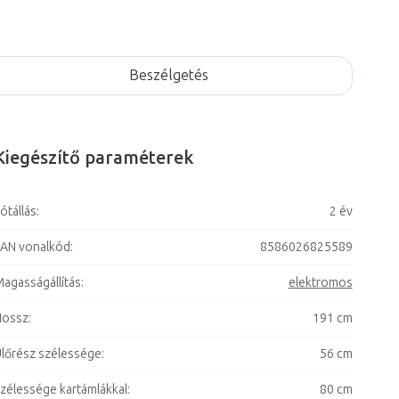
Beszélgetés
Kiegészítő paraméterek
ótállás
:
2 év
AN vonalkód
:
8586026825589
agasságállítás
:
elektromos
Hossz
:
191 cm
lőrész szélessége
:
56 cm
zélessége kartámlákkal
:
80 cm