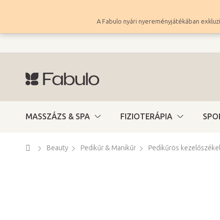
Ugrás
a
A Fabulo nyári nyereményjátékában exkluzí
fő
tartalomhoz
MASSZÁZS & SPA
FIZIOTERÁPIA
SPO
Kezdőlap
Beauty
Pedikűr & Manikűr
Pedikűrös kezelőszéke