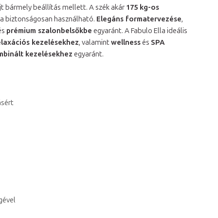
újt bármely beállítás mellett. A szék akár
175 kg-os
a biztonságosan használható.
Elegáns formatervezése
,
és
prémium szalonbelsőkbe
egyaránt. A Fabulo Ella ideális
elaxációs kezelésekhez
, valamint
wellness
és
SPA
mbinált kezelésekhez
egyaránt.
ásért
gével