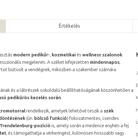
Értékelés
lasztás
modern pedikűr-
,
kozmetikai
és
wellness szalonok
sszionális megjelenés. A széket kifejezetten
mindennapos
,
rtot biztosít a vendégnek, miközben a szakember számára
J
E
sának és a lábrészek sokoldalú beállíthatóságának köszönhetően a
usú pedikűrös kezelés során
.
M
tromotorral
rendelkezik, amelyek lehetővé teszik a
szék
 döntésének
(ún.
bölcső funkció
) fokozatmentes, csendes
Ü
Trendelenburg-pozíció
is, amely során a medence enyhén a fej
tet
, és támogathatja a vérkeringést, különösen hosszabb vagy
S