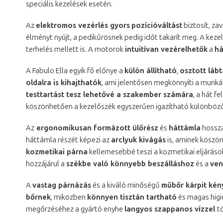
speciális kezelések esetén.
Az
elektromos vezérlés gyors
pozícióváltást
biztosít, z
élményt nyújt, a pedikűrösnek pedig időt takarít meg. A ke
terhelés mellett is. A motorok
intuitívan vezérelhetők
a
há
A Fabulo Ella egyik fő előnye a
külön állítható
,
osztott láb
oldalra is kihajthatók
, ami jelentősen megkönnyíti a munká
testtartást tesz lehetővé a szakember számára
, a hát f
köszönhetően a kezelőszék egyszerűen igazítható különböz
Az
ergonomikusan formázott ülőrész
és
háttámla
hossza
háttámla részét képezi az
arclyuk kivágás
is, aminek köszö
kozmetikai párna
kellemesebbé teszi a kozmetikai eljáráso
hozzájárul a
székbe való könnyebb beszálláshoz
és a
ven
A
vastag párnázás
és a kiváló minőségű
műbőr kárpit kén
bőrnek
, miközben
könnyen tisztán tartható
és magas higié
megőrzéséhez a gyártó enyhe
langyos szappanos vízzel
t