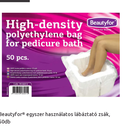
Beautyfor® egyszer használatos lábáztató zsák,
50db