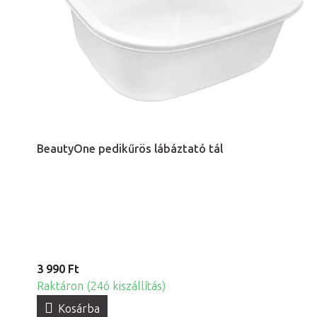
BeautyOne pedikűrös lábáztató tál
3 990 Ft
Raktáron (24ó kiszállítás)
Kosárba