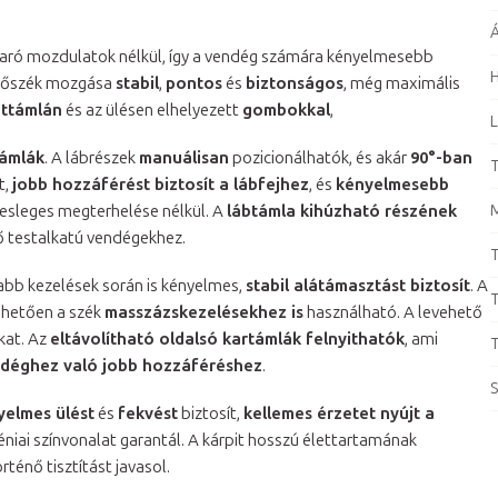
Á
avaró mozdulatok nélkül, így a vendég számára kényelmesebb
H
zelőszék mozgása
stabil
,
pontos
és
biztonságos
, még maximális
ttámlán
és az ülésen elhelyezett
gombokkal
,
L
támlák
. A lábrészek
manuálisan
pozicionálhatók, és akár
90°-ban
T
t,
jobb hozzáférést biztosít a lábfejhez
, és
kényelmesebb
elesleges megterhelése nélkül. A
lábtámla kihúzható részének
ő testalkatú vendégekhez.
T
bb kezelések során is kényelmes,
stabil alátámasztást biztosít
. A
T
nhetően a szék
masszázskezelésekhez is
használható. A levehető
kat. Az
eltávolítható oldalsó kartámlák felnyithatók
, ami
T
déghez való jobb hozzáféréshez
.
S
yelmes ülést
és
fekvést
biztosít,
kellemes érzetet nyújt a
niai színvonalat garantál. A kárpit hosszú élettartamának
örténő tisztítást javasol.