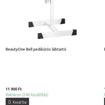
BeautyOne Bell pedikűrös lábtartó
11 900 Ft
Raktáron (24ó kiszállítás)
Kosárba