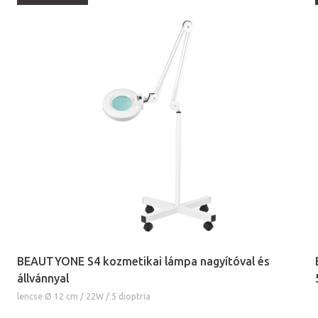
BEAUTYONE S4 kozmetikai lámpa nagyítóval és
állvánnyal
lencse Ø 12 cm / 22W / 5 dioptria