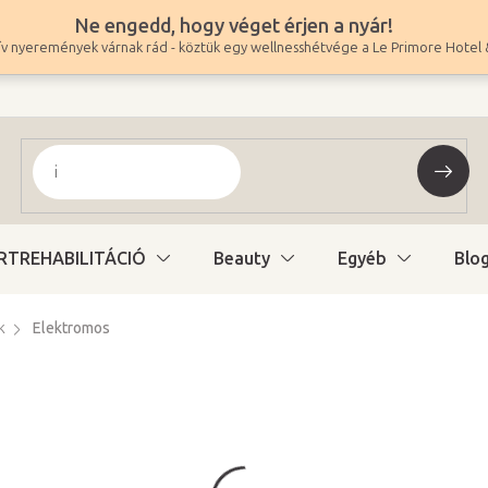
Ne engedd, hogy véget érjen a nyár!
v nyeremények várnak rád - köztük egy wellnesshétvége a Le Primore Hotel 
RTREHABILITÁCIÓ
Beauty
Egyéb
Blo
k
Elektromos
699 500 Ft
550 787 Ft ÁFA nélkül
Egységár:
Raktáron (48ó kiszáll