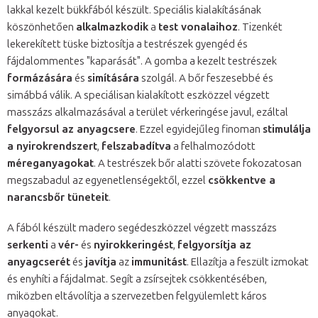
lakkal kezelt bükkfából készült. Speciális kialakításának
köszönhetően
alkalmazkodik
a
test vonalaihoz
. Tizenkét
lekerekített tüske biztosítja a testrészek gyengéd és
fájdalommentes "kaparását". A gomba a kezelt testrészek
formázására
és
simítására
szolgál. A bőr feszesebbé és
simábbá válik. A speciálisan kialakított eszközzel végzett
masszázs alkalmazásával a terület vérkeringése javul, ezáltal
felgyorsul az anyagcsere
. Ezzel egyidejűleg finoman
stimulálja
a nyirokrendszert
,
felszabadítva
a felhalmozódott
méreganyagokat
. A testrészek bőr alatti szövete fokozatosan
megszabadul az egyenetlenségektől, ezzel
csökkentve a
narancsbőr tüneteit
.
A fából készült madero segédeszközzel végzett masszázs
serkenti
a
vér-
és
nyirokkeringést
,
felgyorsítja az
anyagcserét
és
javítja
az
immunitást
. Ellazítja a feszült izmokat
és enyhíti a fájdalmat. Segít a zsírsejtek csökkentésében,
miközben eltávolítja a szervezetben felgyülemlett káros
anyagokat.