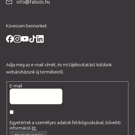
info@fabulo.hu
c
Kövessen bennünket
Adja meg az e-mail címét, és mi tájékoztatást küldünk
webáruházunk új termékeiről.
E-mail
Egyetértek a személyes adatok feldolgozásával, bővebb
információ
itt
.