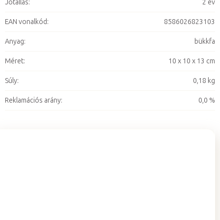
Jótállás
:
2 év
EAN vonalkód
:
8586026823103
Anyag
:
bükkfa
Méret
:
10 x 10 x 13 cm
Súly
:
0,18 kg
Reklamációs arány
:
0,0 %