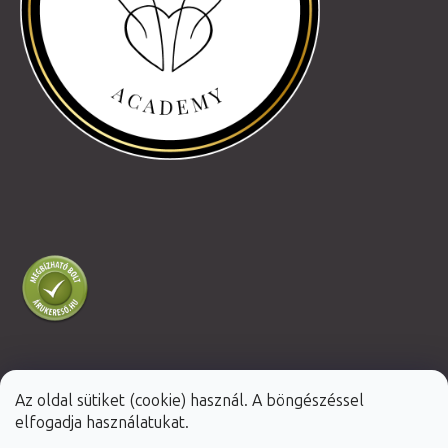
Az oldal sütiket (cookie) használ. A böngészéssel
Shoptet Premium készítette
elfogadja használatukat.
Copyright 2026
Fabulo.hu
. Minden jog fenntartva.