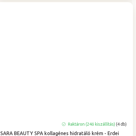
A
Raktáron (24ó kiszállítás)
(4 db)
termék
SARA BEAUTY SPA kollagénes hidratáló krém - Erdei
átlagos