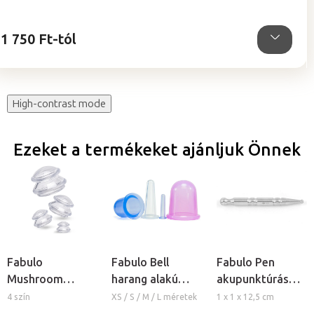
5,0
csillag.
1 750 Ft-tól
High-contrast mode
Ezeket a termékeket ajánljuk Önnek
Fabulo
Fabulo Bell
Fabulo Pen
Mushroom
harang alakú
akupunktúrás
gomba alakú
szilikon köpöly
toll
4 szín
XS / S / M / L méretek
1 x 1 x 12,5 cm
szilikon köpöly