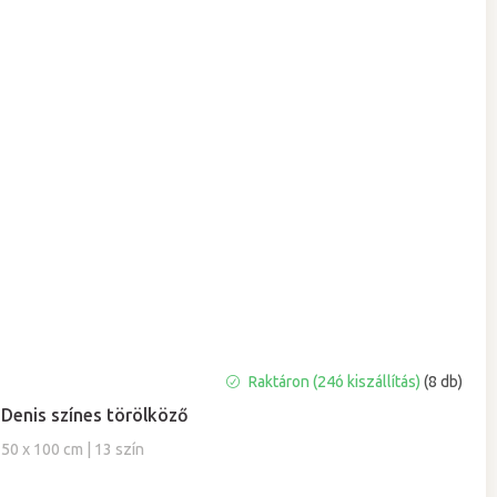
A
Raktáron (24ó kiszállítás)
(8 db)
termék
Denis színes törölköző
átlagos
értékelése
50 x 100 cm | 13 szín
5-
ből