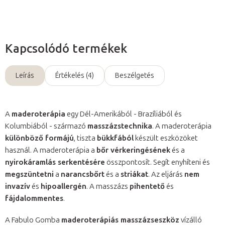
Kapcsolódó termékek
Leírás
Értékelés (4)
Beszélgetés
A
maderoterápia
egy Dél-Amerikából - Brazíliából és
Kolumbiából - származó
masszázstechnika
. A maderoterápia
különböző formájú
, tiszta
bükkfából
készült eszközöket
használ. A maderoterápia a
bőr vérkeringésének
és a
nyirokáramlás serkentésére
összpontosít. Segít enyhíteni és
megszüntetni
a
narancsbőrt
és a
striákat
. Az eljárás
nem
invazív
és
hipoallergén
. A masszázs
pihentető
és
fájdalommentes
.
A Fabulo Gomba
maderoterápiás masszázseszköz
vízálló