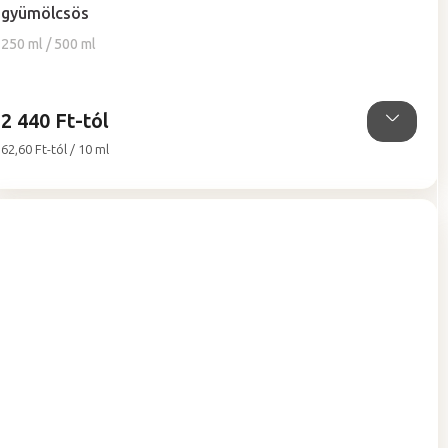
gyümölcsös
értékelése
5-
250 ml / 500 ml
ből
5,0
csillag.
2 440 Ft-tól
Egységár:
62,60 Ft-tól / 10 ml