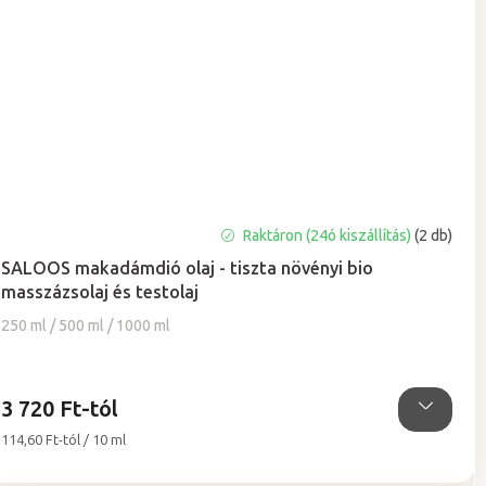
A
Raktáron (24ó kiszállítás)
(2 db)
termék
SALOOS makadámdió olaj - tiszta növényi bio
átlagos
masszázsolaj és testolaj
értékelése
5-
250 ml / 500 ml / 1000 ml
ből
5,0
csillag.
3 720 Ft-tól
Egységár:
114,60 Ft-tól / 10 ml