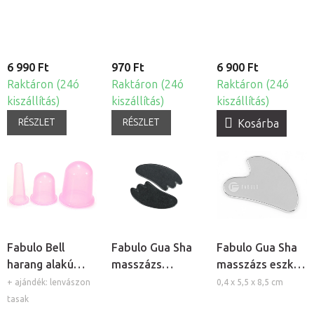
készlet, 4db
6 990 Ft
970 Ft
6 900 Ft
Raktáron (24ó
Raktáron (24ó
Raktáron (24ó
kiszállítás)
kiszállítás)
kiszállítás)
RÉSZLET
RÉSZLET
Kosárba
Fabulo Bell
Fabulo Gua Sha
Fabulo Gua Sha
harang alakú
masszázs
masszázs eszköz
szilikon köpöly
lávakövek, 2db
- Rozsdamentes
+ ajándék: lenvászon
0,4 x 5,5 x 8,5 cm
készlet - lila, 3db
acél
tasak