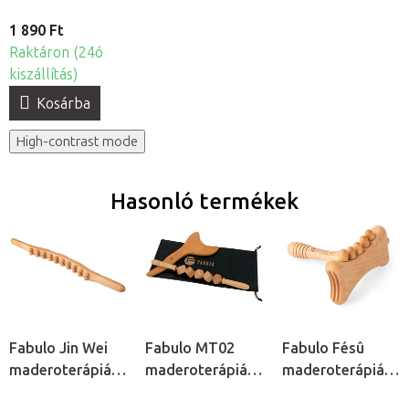
1 890 Ft
Raktáron (24ó
kiszállítás)
Kosárba
High-contrast mode
Hasonló termékek
Fabulo Jin Wei
Fabulo MT02
Fabulo Fésû
maderoterápiás
maderoterápiás
maderoterápiás
masszázseszköz
masszázseszköz
masszázseszköz