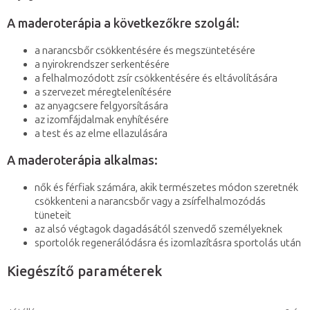
A maderoterápia a következőkre szolgál:
a narancsbőr csökkentésére és megszüntetésére
a nyirokrendszer serkentésére
a felhalmozódott zsír csökkentésére és eltávolítására
a szervezet méregtelenítésére
az anyagcsere felgyorsítására
az izomfájdalmak enyhítésére
a test és az elme ellazulására
A maderoterápia alkalmas:
nők és férfiak számára, akik természetes módon szeretnék
csökkenteni a narancsbőr vagy a zsírfelhalmozódás
tüneteit
az alsó végtagok dagadásától szenvedő személyeknek
sportolók regenerálódásra és izomlazításra sportolás után
Kiegészítő paraméterek