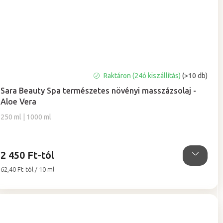
A
Raktáron (24ó kiszállítás)
(>10 db)
termék
Sara Beauty Spa természetes növényi masszázsolaj -
átlagos
Aloe Vera
értékelése
5-
250 ml | 1000 ml
ből
5,0
csillag.
2 450 Ft-tól
Egységár:
62,40 Ft-tól / 10 ml