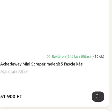
A
Raktáron (24ó kiszállítás)
(>10 db)
termék
Achedaway Mini Scraper melegítő fascia kés
átlagos
értékelése
20,3 x 4,6 x 2,5 cm
5-
ből
5,0
csillag.
51 900 Ft