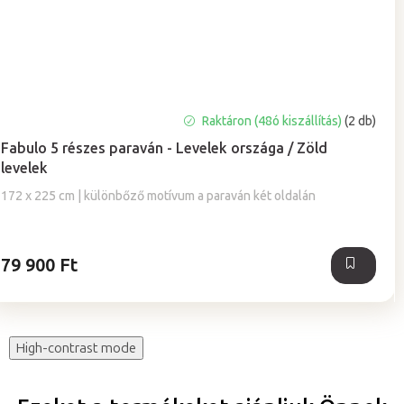
A
Raktáron (48ó kiszállítás)
(2 db)
termék
Fabulo 5 részes paraván - Levelek országa / Zöld
átlagos
levelek
értékelése
5-
172 x 225 cm | különbőző motívum a paraván két oldalán
ből
5,0
csillag.
79 900 Ft
High-contrast mode