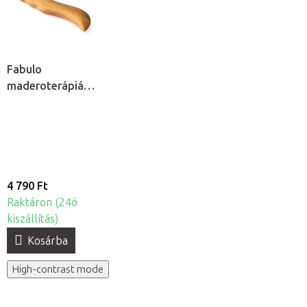
Fabulo
maderoterápiás
penge
4 790 Ft
Raktáron (24ó
kiszállítás)
Kosárba
High-contrast mode