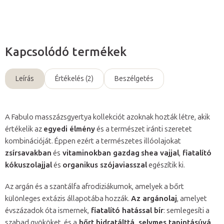
Kapcsolódó termékek
Leírás
Értékelés (2)
Beszélgetés
A Fabulo masszázsgyertya kollekciót azoknak hozták létre, akik
értékelik az
egyedi élmény
és a természet iránti szeretet
kombinációját. Éppen ezért a természetes illóolajokat
zsírsavakban
és
vitaminokban gazdag
shea vajjal
,
fiatalító
kókuszolajjal
és
organikus szójaviasszal
egészítik ki.
Az argán és a szantálfa afrodiziákumok, amelyek a bőrt
különleges extázis állapotába hozzák.
Az argánolaj
, amelyet
évszázadok óta ismernek,
fiatalító hatással bír
: semlegesíti a
szabad gyököket, és a
bőrt hidratálttá, selymes tapintásúvá