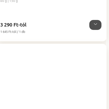
értékelése
80 g | 150 g
5-
ből
5,0
csillag.
3 290 Ft-tól
Egységár:
1 645 Ft-tól / 1 db