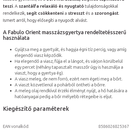
teszi
. A
szantálfa relaxáló és nyugtató
tulajdonságokkal
rendelkezik,
segít csökkenteni
a
stresszt
és a
szorongást
.
Ismert arról, hogy elősegíti a nyugodt alvást.
A Fabulo Orient masszázsgyertya rendeltetésszerű
használata
Gyújtsa meg a gyertyát, és hagyja égni tíz percig, vagy amíg
elegendő viasz képződik.
Ha elegendő a viasz, fújja el a lángot, és várjon körülbelül
egy percet (néhány tapasztalt masszőr úgy is használja a
viaszt, hogy a gyertya ég).
A viasz meleg, de nem forró, ezért nem égeti meg a bőrt.
A viaszt közvetlenül a pohárból öntheti a bőrre.
A meleg olaj rendkívül érzéki élményt nyújt, a hő hatására a
hatóanyagai pedig a bőr mélyebb rétegeibe is eljut.
Kiegészítő paraméterek
EAN vonalkód
:
8586026825367