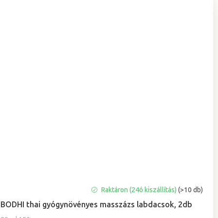
A
Raktáron (24ó kiszállítás)
(>10 db)
termék
BODHI thai gyógynövényes masszázs labdacsok, 2db
átlagos