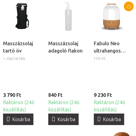
Masszázsolaj
Masszázsolaj
Fabulo Neo
tartó öv
adagoló flakon
ultrahangos
aroma diffúzor
+ olaj tartály
130 ml
3 790 Ft
840 Ft
9 230 Ft
Raktáron (24ó
Raktáron (24ó
Raktáron (24ó
kiszállítás)
kiszállítás)
kiszállítás)
Kosárba
Kosárba
Kosárba