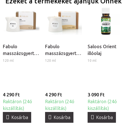
Ezeket a termékeket ajánljuk Önnek
Fabulo
Fabulo
Saloos Orient
masszázsgyertya
masszázsgyertya
illóolaj
- Indiai selyem
- Harmónia
120 ml
120 ml
10 ml
4 290 Ft
4 290 Ft
3 090 Ft
Raktáron (24ó
Raktáron (24ó
Raktáron (24ó
kiszállítás)
kiszállítás)
kiszállítás)
Kosárba
Kosárba
Kosárba