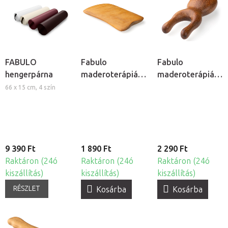
FABULO
Fabulo
Fabulo
hengerpárna
maderoterápiás
maderoterápiás
simítólap
bogár
66 x 15 cm, 4 szín
9 390 Ft
1 890 Ft
2 290 Ft
Raktáron (24ó
Raktáron (24ó
Raktáron (24ó
kiszállítás)
kiszállítás)
kiszállítás)
RÉSZLET
Kosárba
Kosárba