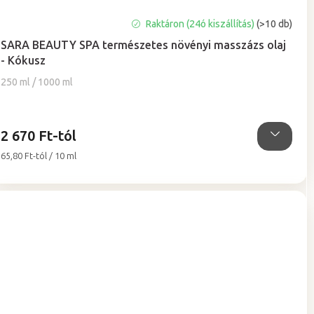
A
Raktáron (24ó kiszállítás)
(>10 db)
termék
SARA BEAUTY SPA természetes növényi masszázs olaj
átlagos
- Kókusz
értékelése
5-
250 ml / 1000 ml
ből
5,0
csillag.
2 670 Ft-tól
Egységár:
65,80 Ft-tól / 10 ml