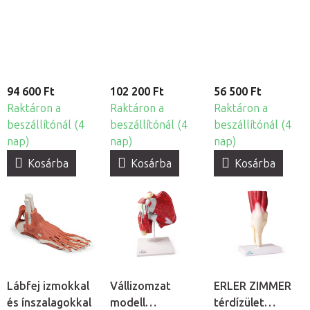
részes
részes
izmokkal
94 600 Ft
102 200 Ft
56 500 Ft
Raktáron a
Raktáron a
Raktáron a
beszállítónál (4
beszállítónál (4
beszállítónál (4
nap)
nap)
nap)
Kosárba
Kosárba
Kosárba
Lábfej izmokkal
Vállizomzat
ERLER ZIMMER
és ínszalagokkal
modell
térdízület