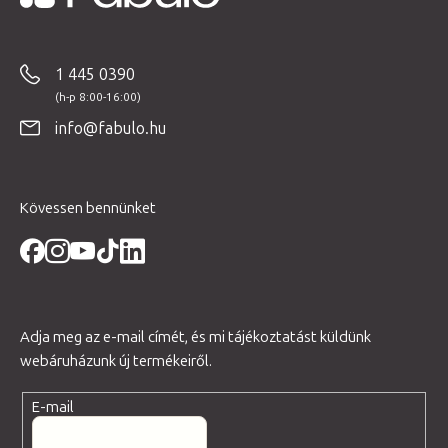
L
á
b
1 445 0390
l
é
info@fabulo.hu
c
Kövessen bennünket
Adja meg az e-mail címét, és mi tájékoztatást küldünk
webáruházunk új termékeiről.
E-mail