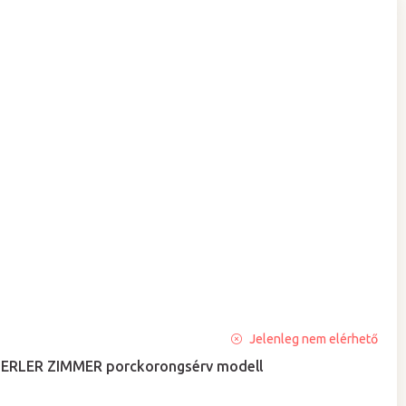
A
Jelenleg nem elérhető
termék
ERLER ZIMMER porckorongsérv modell
átlagos
értékelése