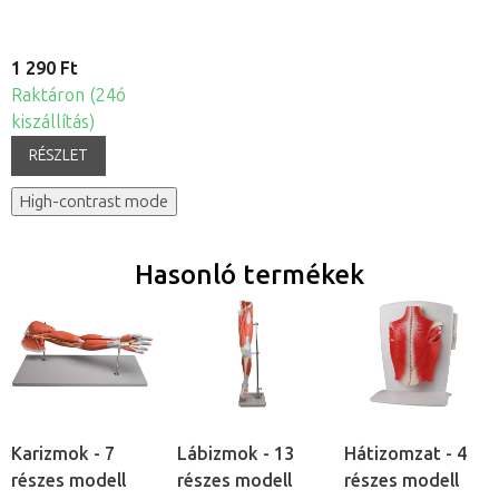
1 290 Ft
Raktáron (24ó
kiszállítás)
RÉSZLET
High-contrast mode
Hasonló termékek
Karizmok - 7
Lábizmok - 13
Hátizomzat - 4
részes modell
részes modell
részes modell