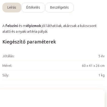
Leírás
Értékelés
Beszélgetés
A
felszíni
és m
élyizmok
jól láthatóak, akárcsak a kulcscsont
alatti és a nyaki artéria pályái.
Kiegészítő paraméterek
Jótállás
:
5 év
Méret
:
60 x 41 x 26 cm
Súly
:
1 kg