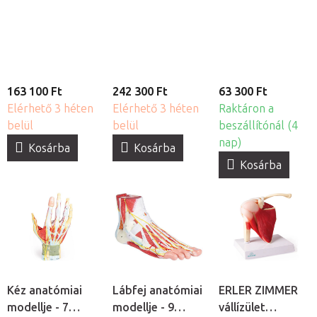
163 100 Ft
242 300 Ft
63 300 Ft
Elérhető 3 héten
Elérhető 3 héten
Raktáron a
belül
belül
beszállítónál (4
nap)
Kosárba
Kosárba
Kosárba
Kéz anatómiai
Lábfej anatómiai
ERLER ZIMMER
modellje - 7
modellje - 9
vállízület