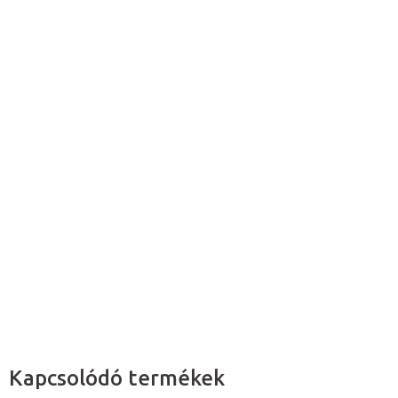
114 646 Ft ÁFA nélkül
Egységár:
Raktáron a beszállítónál (4 nap)
Várható kézbesítés:
2026. 08. 14.
Hozzáadás a kosárhoz
Ez a modell a
fej
, a
nyak
és a
felső mellkas izmait
ábrázolja.
Részletes információ
Kérdés
Kapcsolódó termékek