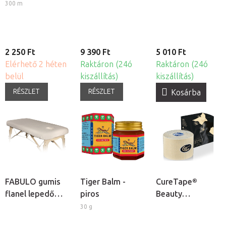
nemszőtt
regeneráló
300 m
textíliából, 80cm
masszázs krém
2 250 Ft
9 390 Ft
5 010 Ft
Elérhető 2 héten
Raktáron (24ó
Raktáron (24ó
belül
kiszállítás)
kiszállítás)
RÉSZLET
RÉSZLET
Kosárba
FABULO gumis
Tiger Balm -
CureTape®
flanel lepedő
piros
Beauty
arclyuk
kineziológiai
30 g
kivágással
tapasz arcra