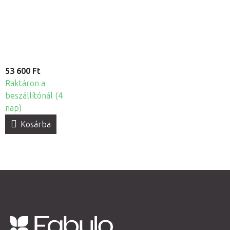
abnormális
lábfej
53 600 Ft
Raktáron a
beszállítónál (4
nap)
Kosárba