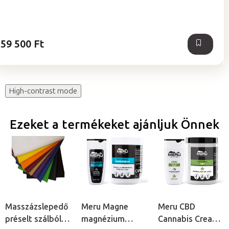
5-
ből
5,0
csillag.
59 500 Ft
High-contrast mode
Ezeket a termékeket ajánljuk Önnek
Masszázslepedő
Meru Magne
Meru CBD
préselt szálból,
magnézium
Cannabis Cream