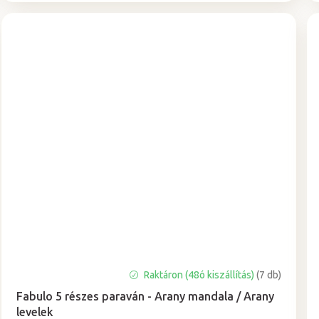
A
Raktáron (48ó kiszállítás)
(7 db)
termék
Fabulo 5 részes paraván - Arany mandala / Arany
átlagos
levelek
értékelése