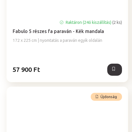
Raktáron (24ó kiszállítás)
(2 ks)
Fabulo 5 részes fa paraván - Kék mandala
172 x 225 cm | nyomtatás a paraván egyik oldalán
57 900 Ft
Újdonság