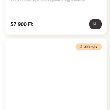
57 900 Ft
Újdonság