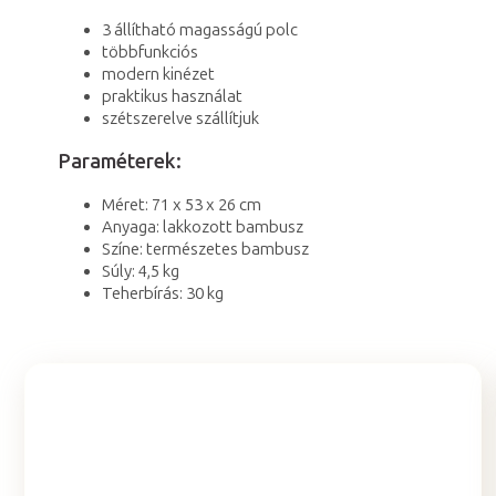
3 állítható magasságú polc
többfunkciós
modern kinézet
praktikus használat
szétszerelve szállítjuk
Paraméterek:
Méret: 71 x 53 x 26 cm
Anyaga: lakkozott bambusz
Színe: természetes bambusz
Súly: 4,5 kg
Teherbírás: 30 kg