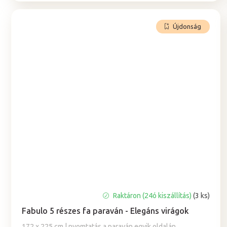
Újdonság
Raktáron (24ó kiszállítás)
(3 ks)
Fabulo 5 részes fa paraván - Elegáns virágok
172 x 225 cm | nyomtatás a paraván egyik oldalán