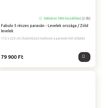
A
Raktáron (48ó kiszállítás)
(2 db)
termék
Fabulo 5 részes paraván - Levelek országa / Zöld
átlagos
levelek
értékelése
5-
172 x 225 cm | különbőző motívum a paraván két oldalán
ből
5,0
csillag.
79 900 Ft