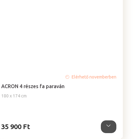
A
Elérhető novemberben
termék
ACRON 4 részes fa paraván
átlagos
értékelése
180 x 174 cm
5-
ből
5,0
csillag.
35 900 Ft