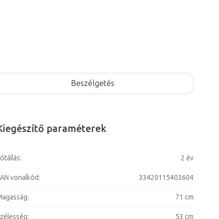
Beszélgetés
Kiegészítő paraméterek
ótállás
:
2 év
AN vonalkód
:
33420115403604
Magasság
:
71 cm
zélesség
:
53 cm