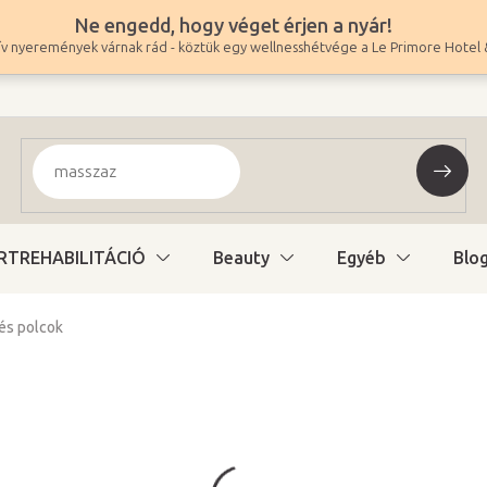
Ne engedd, hogy véget érjen a nyár!
v nyeremények várnak rád - köztük egy wellnesshétvége a Le Primore Hotel 
RTREHABILITÁCIÓ
Beauty
Egyéb
Blo
és polcok
14 500 Ft
11 417 Ft ÁFA nélkül
Egységár:
Raktáron (24ó kiszáll