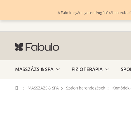
Ugrás
a
A Fabulo nyári nyereményjátékában exkluzí
fő
tartalomhoz
MASSZÁZS & SPA
FIZIOTERÁPIA
SPO
Kezdőlap
MASSZÁZS & SPA
Szalon berendezések
Komódok 