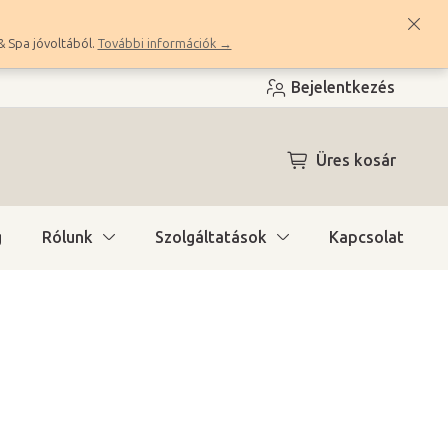
& Spa jóvoltából.
További információk →
Bejelentkezés
KOSÁR
Üres kosár
g
Rólunk
Szolgáltatások
Kapcsolat
ítás)
(2 db)