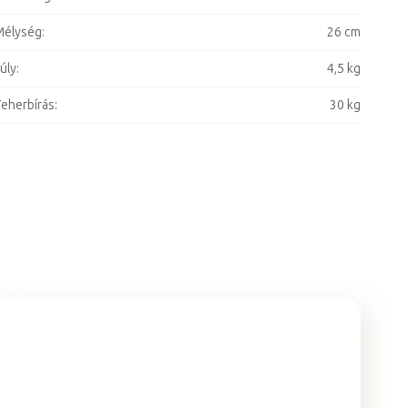
Mélység
:
26 cm
úly
:
4,5 kg
eherbírás
:
30 kg