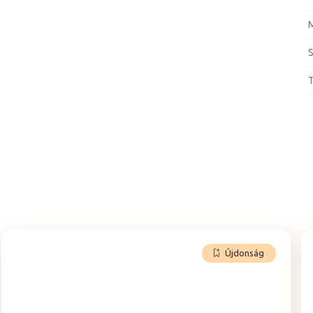
S
T
Újdonság