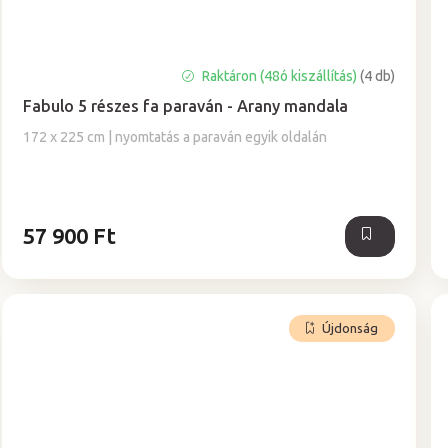
A
Raktáron (48ó kiszállítás)
(4 db)
termék
Fabulo 5 részes fa paraván - Arany mandala
átlagos
értékelése
172 x 225 cm | nyomtatás a paraván egyik oldalán
5-
ből
5,0
csillag.
57 900 Ft
Újdonság