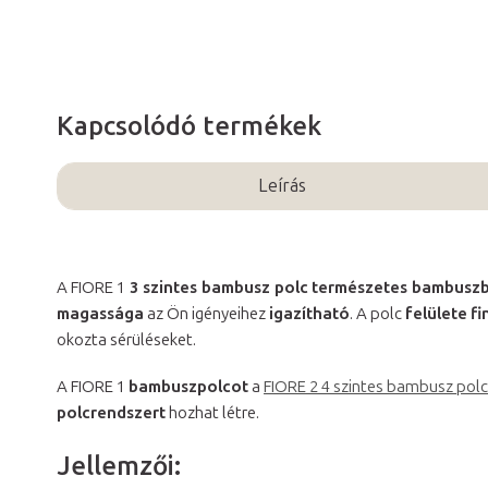
Kapcsolódó termékek
Leírás
A FIORE 1
3 szintes bambusz polc
természetes bambuszb
magassága
az Ön igényeihez
igazítható
. A polc
felülete
f
okozta sérüléseket.
A FIORE 1
bambuszpolcot
a
FIORE 2 4 szintes bambusz polc
polcrendszert
hozhat létre.
Jellemzői: