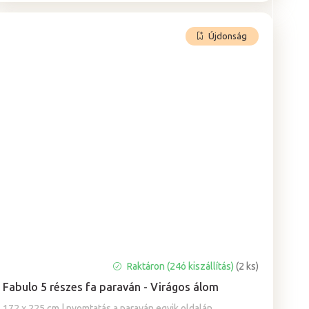
Újdonság
Raktáron (24ó kiszállítás)
(2 ks)
Fabulo 5 részes fa paraván - Virágos álom
172 x 225 cm | nyomtatás a paraván egyik oldalán