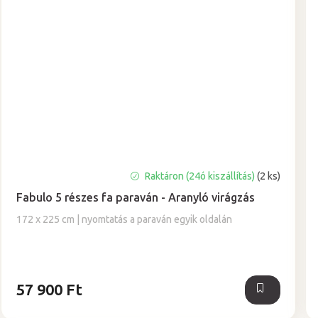
Raktáron (24ó kiszállítás)
(2 ks)
Fabulo 5 részes fa paraván - Aranyló virágzás
172 x 225 cm | nyomtatás a paraván egyik oldalán
57 900 Ft