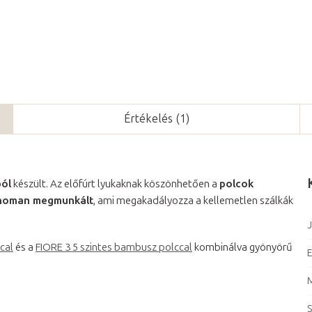
Értékelés (1)
ól
készült. Az előfúrt lyukaknak köszönhetően a
polcok
inoman megmunkált
, ami megakadályozza a kellemetlen szálkák
J
cal
és a
FIORE 3 5 szintes bambusz polccal
kombinálva gyönyörű
E
S