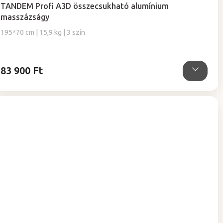
termék
TANDEM Profi A3D összecsukható alumínium
átlagos
masszázságy
értékelése
5-
195*70 cm | 15,9 kg | 3 szín
ből
5,0
csillag.
83 900 Ft