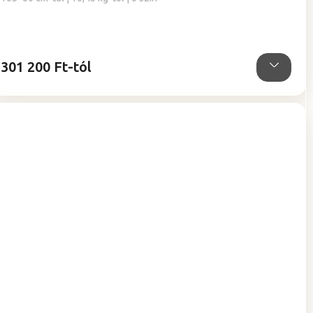
5-
ből
5,0
csillag.
301 200 Ft-tól