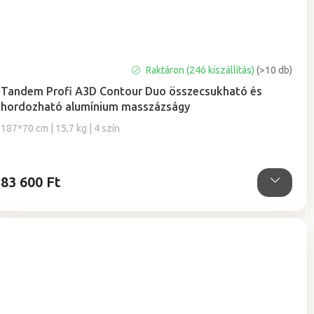
Raktáron (24ó kiszállítás)
(>10 db)
Tandem Profi A3D Contour Duo összecsukható és
hordozható alumínium masszázságy
187*70 cm | 15,7 kg | 4 szín
83 600 Ft