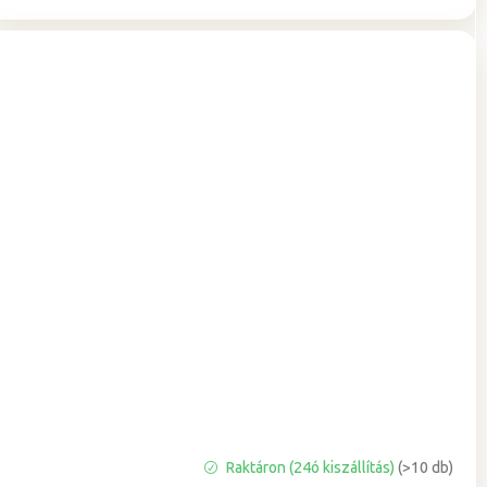
A
Raktáron (24ó kiszállítás)
(>10 db)