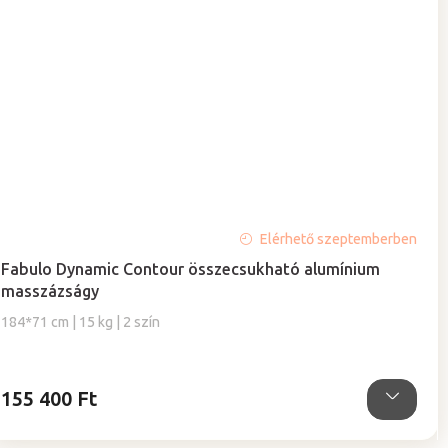
Elérhető szeptemberben
Fabulo Dynamic Contour összecsukható alumínium
masszázságy
184*71 cm | 15 kg | 2 szín
155 400 Ft