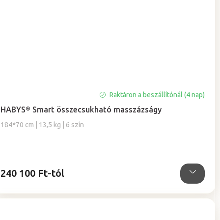
A
Raktáron a beszállítónál (4 nap)
termék
HABYS® Smart összecsukható masszázságy
átlagos
értékelése
184*70 cm | 13,5 kg | 6 szín
5-
ből
5,0
csillag.
240 100 Ft-tól