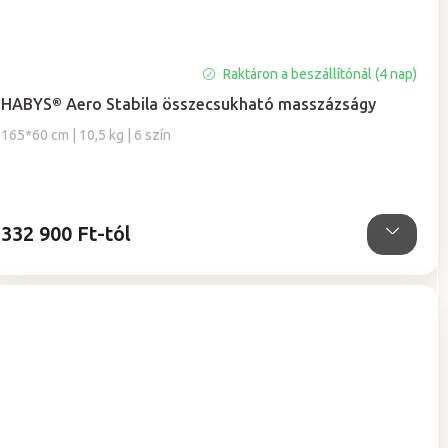
Raktáron a beszállítónál (4 nap)
HABYS® Aero Stabila összecsukható masszázságy
165*60 cm | 10,5 kg | 6 szín
332 900 Ft-tól