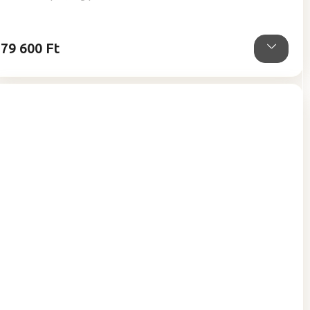
ből
5,0
csillag.
79 600 Ft