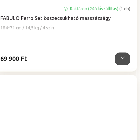
A
Raktáron (24ó kiszállítás)
(1 db)
termék
FABULO Ferro Set összecsukható masszázságy
átlagos
értékelése
184*71 cm / 14,5 kg / 4 szín
5-
ből
5,0
csillag.
69 900 Ft