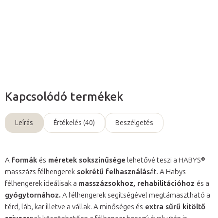
Részletes információ
Kérdés
Kapcsolódó termékek
Leírás
Értékelés (40)
Beszélgetés
A
formák
és
méretek sokszínűsége
lehetővé teszi a HABYS®
masszázs félhengerek
sokrétű felhasználás
át. A Habys
félhengerek ideálisak a
masszázsokhoz, rehabilitációhoz
és a
gyógytornához.
A félhengerek segítségével megtámasztható a
térd, láb, kar illetve a vállak. A minőséges és
extra sűrű kitöltő