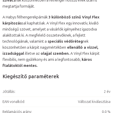
szivacs
nak köszönhetően a félhenger hosszú évek után is
megtartja formáját.
A Habys félhengerekpárnák
3 különböző színű Vinyl Flex
kárpitozás
sal kaphatóak. A Vinyl Flex egy innovatív, kiváló
minőségű szövet, amelyet a vásárlók igényeihez igazodva
alakítottak ki. A megfelelő összetevőknek, a fejlett
technológiának, valamint a
speciális védőréteg
nek
köszönhetően a kárpit nagymértékben
ellenálló a vízzel,
izzadsággal
illetve az
olajjal szemben.
A Vinyl Flex kárpit
flexibilis, nem gyúlékony és ami a legfontosabb,
káros
ftalátoktól mentes.
Kiegészítő paraméterek
Jótállás
:
2 év
EAN vonalkód
:
Változat kiválasztása
Reklamációs arány
:
0,0 %