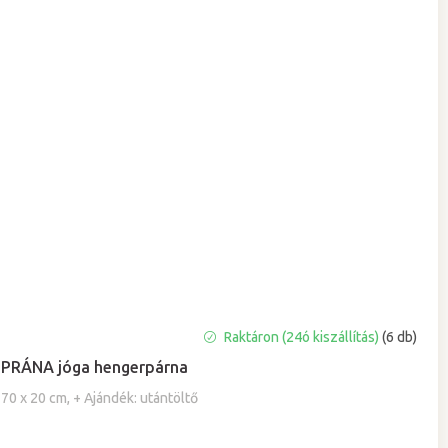
A
Raktáron (24ó kiszállítás)
(6 db)
termék
PRÁNA jóga hengerpárna
átlagos
értékelése
70 x 20 cm, + Ajándék: utántöltő
5-
ből