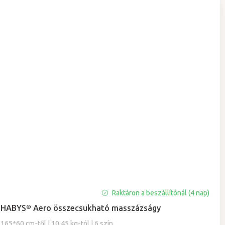
A
Raktáron a beszállítónál (4 nap)
termék
HABYS® Aero összecsukható masszázságy
átlagos
értékelése
165*60 cm-től | 10,45 kg-tól | 6 szín