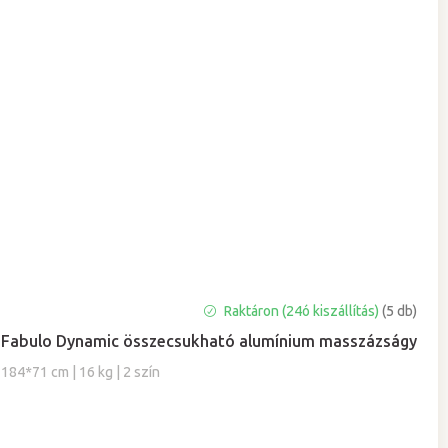
Raktáron (24ó kiszállítás)
(5 db)
Fabulo Dynamic összecsukható alumínium masszázságy
184*71 cm | 16 kg | 2 szín