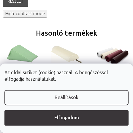
RÉSZLET
High-contrast mode
Hasonló termékek
Az oldal sütiket (cookie) használ. A böngészéssel
elfogadja használatukat.
Habys ékpárna
FABULO
FABULO
félhengerpárna
hengerpárna
20 x 15 x 10 cm-től |
pisztácia
66 x 22,5 x 11 cm, 4
66 x 15 cm, 4 szín
Beállítások
szín
Elfogadom
6 600 Ft
9 390 Ft
9 390 Ft