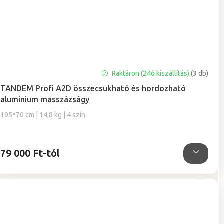
A
Raktáron (24ó kiszállítás)
(3 db)
termék
TANDEM Profi A2D összecsukható és hordozható
átlagos
alumínium masszázságy
értékelése
5-
195*70 cm | 14,8 kg | 4 szín
ből
5,0
csillag.
79 000 Ft-tól