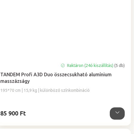
A
Raktáron (24ó kiszállítás)
(5 db)
termék
TANDEM Profi A3D Duo összecsukható alumínium
átlagos
masszázságy
értékelése
5-
195*70 cm | 15,9 kg | különböző színkombináció
ből
5,0
csillag.
85 900 Ft