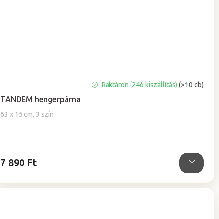
A
Raktáron (24ó kiszállítás)
(>10 db)
termék
TANDEM hengerpárna
átlagos
értékelése
63 x 15 cm, 3 szín
5-
ből
5,0
csillag.
7 890 Ft