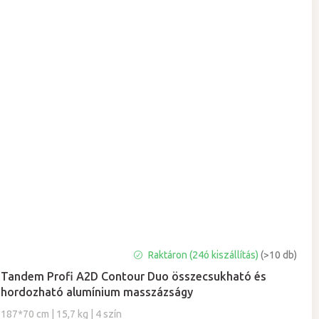
A
Raktáron (24ó kiszállítás)
(>10 db)
termék
Tandem Profi A2D Contour Duo összecsukható és
átlagos
hordozható alumínium masszázságy
értékelése
5-
187*70 cm | 15,7 kg | 4 szín