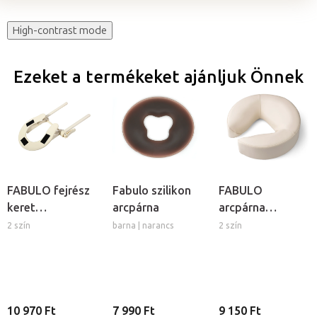
High-contrast mode
Ezeket a termékeket ajánljuk Önnek
FABULO fejrész
Fabulo szilikon
FABULO
keret
arcpárna
arcpárna
masszázságyhoz
masszázságyhoz
2 szín
barna | narancs
2 szín
10 970 Ft
7 990 Ft
9 150 Ft