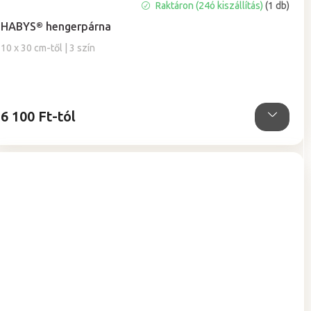
A
Raktáron (24ó kiszállítás)
(1 db)
termék
HABYS® hengerpárna
átlagos
értékelése
10 x 30 cm-től | 3 szín
5-
ből
4,9
csillag.
6 100 Ft-tól