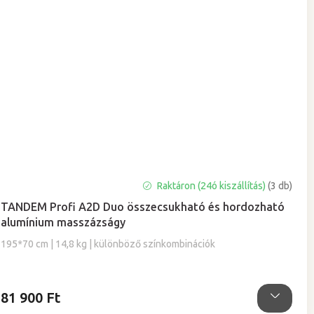
A
Raktáron (24ó kiszállítás)
(3 db)
termék
TANDEM Profi A2D Duo összecsukható és hordozható
átlagos
alumínium masszázságy
értékelése
5-
195*70 cm | 14,8 kg | különböző színkombinációk
ből
5,0
csillag.
81 900 Ft