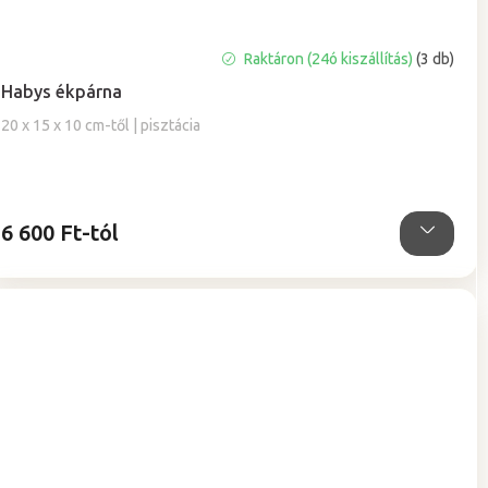
A
Raktáron (24ó kiszállítás)
(3 db)
termék
Habys ékpárna
átlagos
értékelése
20 x 15 x 10 cm-től | pisztácia
5-
ből
5,0
csillag.
6 600 Ft-tól