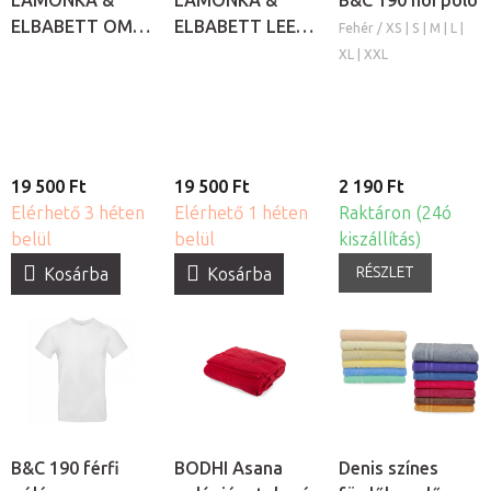
LAMONKA &
LAMONKA &
B&C 190 nõi póló
ELBABETT OM
ELBABETT LEE
Fehér / XS | S | M | L |
Thai jóga és
Thai jóga és
XL | XXL
masszázs nadrág
masszázs nadrág
19 500 Ft
19 500 Ft
2 190 Ft
Elérhető 3 héten
Elérhető 1 héten
Raktáron (24ó
belül
belül
kiszállítás)
RÉSZLET
Kosárba
Kosárba
B&C 190 férfi
BODHI Asana
Denis színes