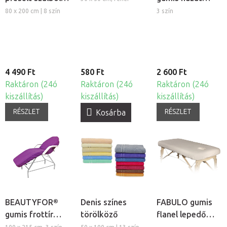
5db
hengerpárnára
80 x 200 cm | 8 szín
3 szín
4 490 Ft
580 Ft
2 600 Ft
Raktáron (24ó
Raktáron (24ó
Raktáron (24ó
kiszállítás)
kiszállítás)
kiszállítás)
RÉSZLET
RÉSZLET
Kosárba
BEAUTYFOR®
Denis színes
FABULO gumis
gumis frottír
törölköző
flanel lepedő
kozmetikai
arclyuk