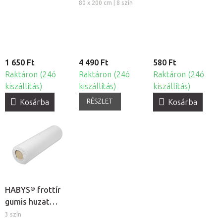
5db
80 x 200 cm | 8 szín
1 650 Ft
4 490 Ft
580 Ft
Raktáron (24ó
Raktáron (24ó
Raktáron (24ó
kiszállítás)
kiszállítás)
kiszállítás)
RÉSZLET
Kosárba
Kosárba
HABYS® frottír
gumis huzat
hengerpárnára
3 szín