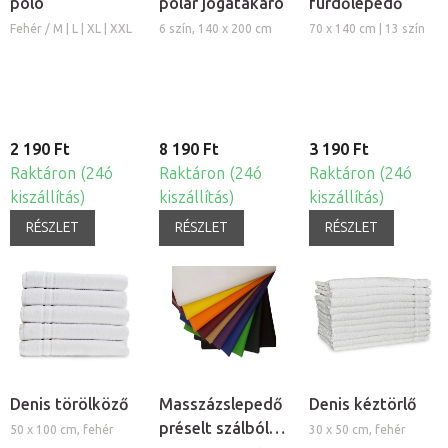
póló
polár jógatakaró
fürdőlepedő
Fehér / M | L | XL | XXL
6 szín, 140 x 200 cm
70 x 140 cm | 13 szín
2 190 Ft
8 190 Ft
3 190 Ft
Raktáron (24ó
Raktáron (24ó
Raktáron (24ó
kiszállítás)
kiszállítás)
kiszállítás)
RÉSZLET
RÉSZLET
RÉSZLET
Denis törölköző
Masszázslepedő
Denis kéztörlő
préselt szálból,
50 x 100 cm, fehér
30 x 50 cm, fehér