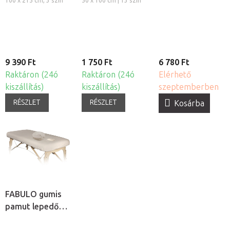
100 x 215 cm, 3 szín
50 x 100 cm | 13 szín
ágyhuzat
kivágással
9 390 Ft
1 750 Ft
6 780 Ft
Raktáron (24ó
Raktáron (24ó
Elérhető
kiszállítás)
kiszállítás)
szeptemberben
RÉSZLET
RÉSZLET
Kosárba
FABULO gumis
pamut lepedő
arclyuk