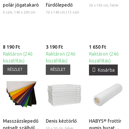
polár jógatakaró
fürdőlepedő
50 x 100 cm, fehér
6 szín, 140 x 200 cm
70 x 140 cm | 13 szín
8 190 Ft
3 190 Ft
1 650 Ft
Raktáron (24ó
Raktáron (24ó
Raktáron (24ó
kiszállítás)
kiszállítás)
kiszállítás)
RÉSZLET
RÉSZLET
Kosárba
Masszázslepedő
Denis kéztörlő
HABYS® frottír
préselt szálból,
gumis huzat
30 x 50 cm, fehér