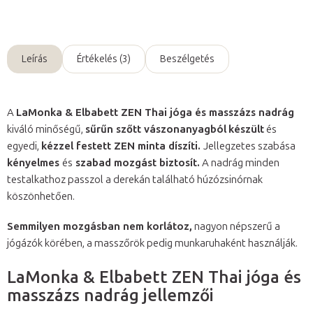
Kérdés
Leírás
Értékelés (3)
Beszélgetés
A
LaMonka & Elbabett ZEN Thai jóga és masszázs nadrág
kiváló minőségű,
sűrűn szőtt vászonanyagból
készült
és
egyedi,
kézzel festett ZEN minta díszíti.
Jellegzetes szabása
kényelmes
és
szabad mozgást biztosít.
A nadrág minden
testalkathoz passzol a derekán található húzózsinórnak
köszönhetően.
Semmilyen mozgásban nem korlátoz,
nagyon népszerű a
jógázók körében, a masszőrök pedig munkaruhaként használják.
LaMonka & Elbabett ZEN Thai jóga és
masszázs nadrág jellemzői