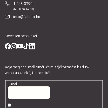
1 445 0390
l
é
info@fabulo.hu
c
Kövessen bennünket
Adja meg az e-mail címét, és mi tájékoztatást küldünk
webáruházunk új termékeiről.
E-mail