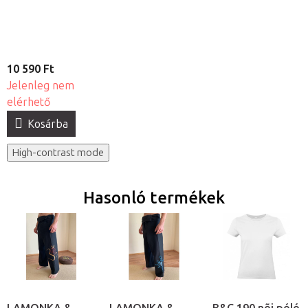
kivágással és
pamut fejtámla
huzat - készlet
10 590 Ft
Jelenleg nem
elérhető
Kosárba
High-contrast mode
Hasonló termékek