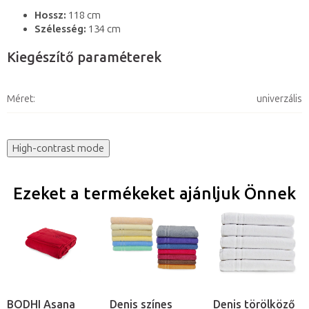
Hossz:
118 cm
Szélesség:
134 cm
Kiegészítő paraméterek
Méret
:
univerzális
High-contrast mode
Ezeket a termékeket ajánljuk Önnek
BODHI Asana
Denis színes
Denis törölköző