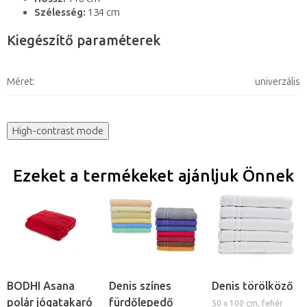
Szélesség:
134 cm
Kiegészítő paraméterek
Méret
:
univerzális
High-contrast mode
Ezeket a termékeket ajánljuk Önnek
BODHI Asana
Denis színes
Denis törölköző
polár jógatakaró
fürdőlepedő
50 x 100 cm, fehér