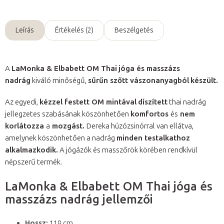
Leírás
Értékelés (2)
Beszélgetés
A
LaMonka & Elbabett OM Thai
jóga és masszázs
nadrág
kiváló minőségű,
sűrűn szőtt vászonanyagból
készült.
Az egyedi,
kézzel festett OM mintával
díszített
thai nadrág
jellegzetes szabásának köszönhetően
komfortos
és
nem
korlátozza
a
mozgást.
Dereka húzózsinórral van ellátva,
amelynek köszönhetően a nadrág
minden testalkathoz
alkalmazkodik.
A jógázók és masszőrök körében rendkívül
népszerű termék.
LaMonka & Elbabett OM Thai jóga és
masszázs nadrág jellemzői
Hossz:
118 cm