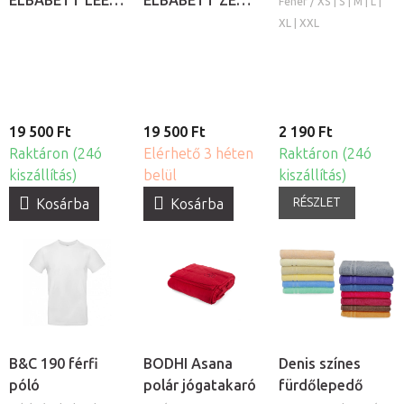
ELBABETT LEE
ELBABETT ZEN
Fehér / XS | S | M | L |
Thai jóga és
Thai jóga és
XL | XXL
masszázs nadrág
masszázs nadrág
19 500 Ft
19 500 Ft
2 190 Ft
Raktáron (24ó
Elérhető 3 héten
Raktáron (24ó
kiszállítás)
belül
kiszállítás)
RÉSZLET
Kosárba
Kosárba
B&C 190 férfi
BODHI Asana
Denis színes
póló
polár jógatakaró
fürdőlepedő