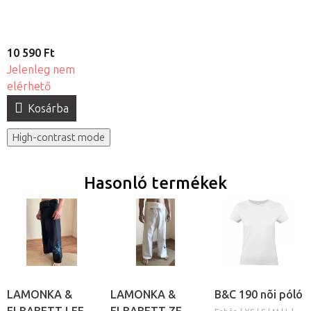
pamut fejtámla
huzat - készlet
10 590 Ft
Jelenleg nem
elérhető
Kosárba
High-contrast mode
Hasonló termékek
LAMONKA &
LAMONKA &
B&C 190 nõi póló