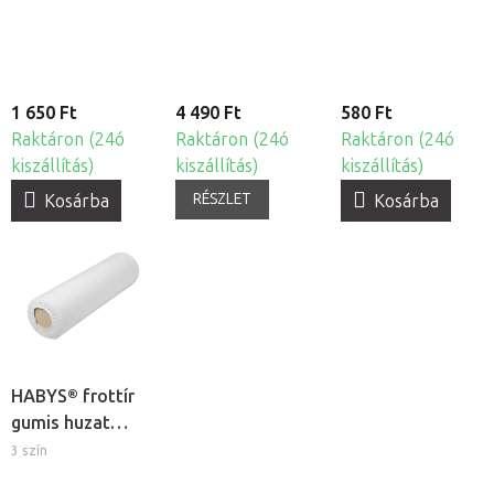
1 650 Ft
4 490 Ft
580 Ft
Raktáron (24ó
Raktáron (24ó
Raktáron (24ó
kiszállítás)
kiszállítás)
kiszállítás)
RÉSZLET
Kosárba
Kosárba
HABYS® frottír
gumis huzat
hengerpárnára
3 szín