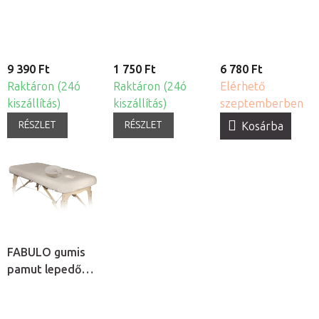
9 390 Ft
1 750 Ft
6 780 Ft
Raktáron (24ó
Raktáron (24ó
Elérhető
kiszállítás)
kiszállítás)
szeptemberben
RÉSZLET
RÉSZLET
Kosárba
FABULO gumis
pamut lepedő
arclyuk
kivágással és