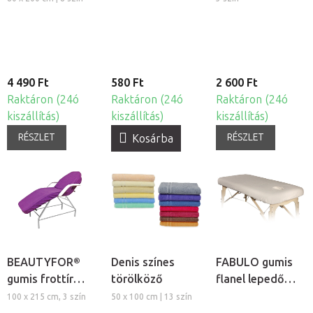
4 490 Ft
580 Ft
2 600 Ft
Raktáron (24ó
Raktáron (24ó
Raktáron (24ó
kiszállítás)
kiszállítás)
kiszállítás)
RÉSZLET
RÉSZLET
Kosárba
BEAUTYFOR®
Denis színes
FABULO gumis
gumis frottír
törölköző
flanel lepedő
kozmetikai
arclyuk
100 x 215 cm, 3 szín
50 x 100 cm | 13 szín
ágyhuzat
kivágással