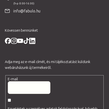
l
é
info@fabulo.hu
c
Kövessen bennünket
Adja meg az e-mail címét, és mi tájékoztatást küldünk
webáruházunk új termékeiről.
E-mail
Egyetértek a személyes adatok feldolgozásával, bővebb