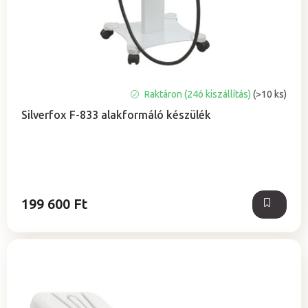
e
l
z
i
é
s
s
t
e
á
Raktáron (24ó kiszállítás)
(>10 ks)
j
Silverfox F-833 alakformáló készülék
a
199 600 Ft