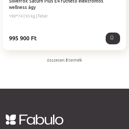
Silverfox Saturn Plus E4 fűthető elektromos
wellness ágy
198*74 | 93 kg | fehér
995 900 Ft
összesen
3
termék
L
i
s
t
a
i
r
á
n
L