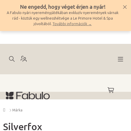
Ugrás
Ne engedd, hogy véget érjen a nyár!
a
A Fabulo nyári nyereményjátékában exkluzív nyeremények várnak
fő
rád - köztük egy wellnesshétvége a Le Primore Hotel & Spa
tartalomhoz
jóvoltából.
További információk →
KOSÁR
Kezdőlap
Márka
Silverfox