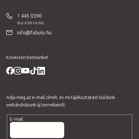
y
á
í
b
1 445 0390
t
l
á
é
s
info@fabulo.hu
c
e
l
e
Kövessen bennünket
m
e
i
Adja meg az e-mail címét, és mi tájékoztatást küldünk
webáruházunk új termékeiről.
E-mail