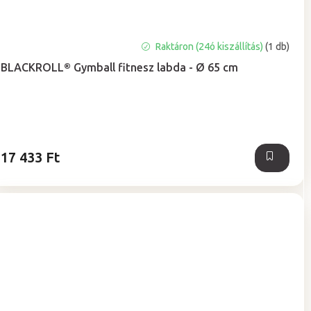
A
Raktáron (24ó kiszállítás)
(1 db)
termék
BLACKROLL® Gymball fitnesz labda - Ø 65 cm
átlagos
értékelése
5-
ből
5,0
csillag.
17 433 Ft