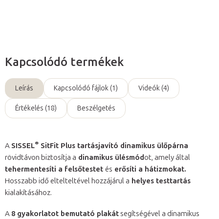
Kérdés
Kapcsolódó termékek
Leírás
Kapcsolódó fájlok (1)
Videók (4)
Értékelés (18)
Beszélgetés
®
A
SISSEL
SitFit Plus tartásjavító dinamikus ülőpárna
rövidtávon biztosítja a
dinamikus ülésmód
ot, amely által
tehermentesíti a felsőtestet
és
erősíti a hátizmokat.
Hosszabb idő eltelteltével hozzájárul a
helyes testtartás
kialakításához.
A
8 gyakorlatot bemutató plakát
segítségével a dinamikus