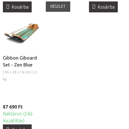
RÉSZLET
Kosárba
Kosárba
Gibbon Giboard
Set - Zen Blue
106 x 28 x 14 cm | 3,5
kg
87 690 Ft
Raktáron (24ó
kiszállítás)