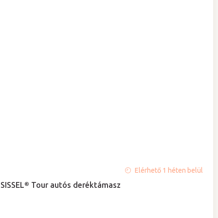
A
Elérhető 1 héten belül
termék
SISSEL® Tour autós deréktámasz
átlagos
értékelése
5-