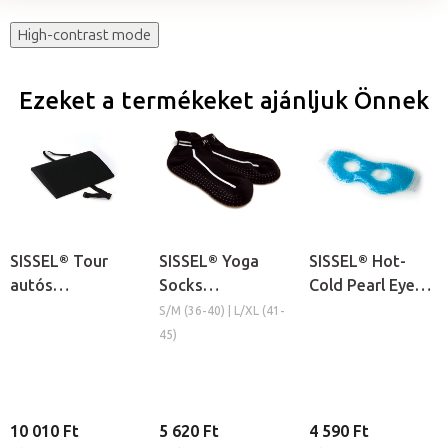
High-contrast mode
Ezeket a termékeket ajánljuk Önnek
SISSEL® Tour
SISSEL® Yoga
SISSEL® Hot-
autós
Socks
Cold Pearl Eye
deréktámasz
csúszásmentes
Mask hideg-
S/M (36-40) | L/XL (41-
zokni
meleg
45)
gyöngyborogatás
- szemmaszk
10 010 Ft
5 620 Ft
4 590 Ft