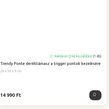
A
Raktáron (24ó kiszállítás)
(1 db)
termék
Trendy Ponte deréktámasz a trigger pontok kezelésére
átlagos
értékelése
29 x 30 x 9 cm
5-
ből
5,0
csillag.
14 990 Ft