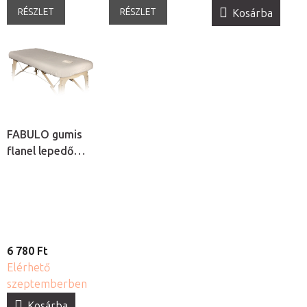
RÉSZLET
RÉSZLET
Kosárba
FABULO gumis
flanel lepedő
arclyuk
kivágással
6 780 Ft
Elérhető
szeptemberben
Kosárba