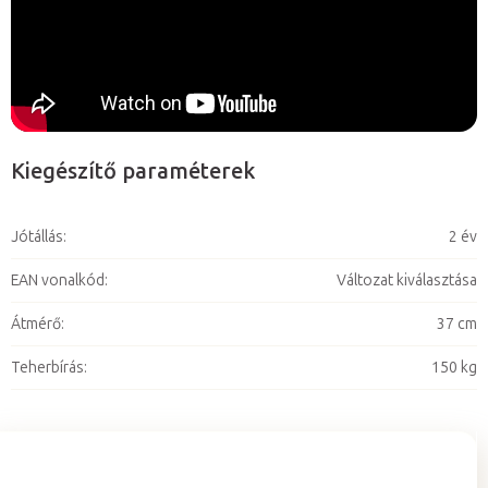
Kiegészítő paraméterek
Jótállás
:
2 év
EAN vonalkód
:
Változat kiválasztása
Átmérő
:
37 cm
Teherbírás
:
150 kg