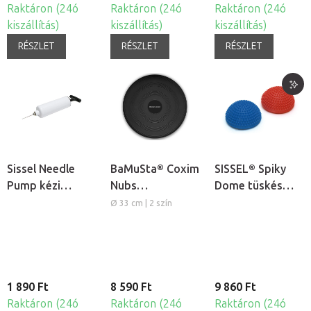
Raktáron (24ó
Raktáron (24ó
Raktáron (24ó
kiszállítás)
kiszállítás)
kiszállítás)
RÉSZLET
RÉSZLET
RÉSZLET
Sissel Needle
BaMuSta® Coxim
SISSEL® Spiky
Pump kézi
Nubs
Dome tüskés
pumpa
egyensúlyozó
egyensúlyozó,
Ø 33 cm | 2 szín
párna
masszírozó
félgömb, 2db
1 890 Ft
8 590 Ft
9 860 Ft
Raktáron (24ó
Raktáron (24ó
Raktáron (24ó