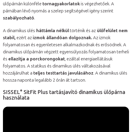
ülőpárnán különféle
tornagyakorlatok
is végezhetőek. A
párnában lévő nyomás a szelep segítségével igény szerint
szabályozható
.
A dinamikus ülés
háttámla nélkül
történik és az
ülőfelület nem
stabil,
ezért az
izmok állandóan dolgoznak.
Az izmok
folyamatosan és egyenletesen alkalmazkodnak és erősödnek. A
dinamikus ülőpárnán végzett egyensúlyozás folyamatosan terheli
és
ellazítja a porckorongokat
, ezáltal energiaellátásuk
folyamatos. A statikus és dinamikus ülés váltakozásával
hozzájárulhat a
teljes testtartás javulásához
. A dinamikus ülés
hossza naponta legalább 2 órán át tartson.
®
SISSEL
SitFit Plus tartásjavító dinamikus ülőpárna
használata