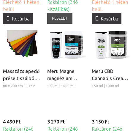
Elérhető 1 héten
Raktáron (24ó
Elérhető 1 héten
belül
kiszállítás)
belül
RÉSZLET
Kosárba
Kosárba
Masszázslepedő
Meru Magne
Meru CBD
préselt szálból,
magnézium
Cannabis Cream
5db
masszázs krém
regeneráló
80 x 200 cm | 8 szín
150 ml | 1000 ml
150 ml | 1000 ml
masszázs krém
4 490 Ft
3 270 Ft
3 150 Ft
Raktáron (24ó
Raktáron (24ó
Raktáron (24ó