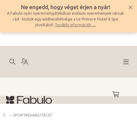
Ugrás
Ne engedd, hogy véget érjen a nyár!
a
A Fabulo nyári nyereményjátékában exkluzív nyeremények várnak
fő
rád - köztük egy wellnesshétvége a Le Primore Hotel & Spa
tartalomhoz
jóvoltából.
További információk →
KOSÁR
Kezdőlap
SPORTREHABILITÁCIÓ