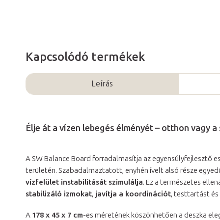
Kapcsolódó termékek
Leírás
Élje át a vízen lebegés élményét – otthon vagy a
A SW Balance Board forradalmasítja az egyensúlyfejlesztő 
területén. Szabadalmaztatott, enyhén ívelt alsó része egyed
vízfelület instabilitását szimulálja
. Ez a természetes elle
stabilizáló izmokat
,
javítja a koordinációt
, testtartást é
A
178 x 45 x 7 cm
-es méretének köszönhetően a deszka elege