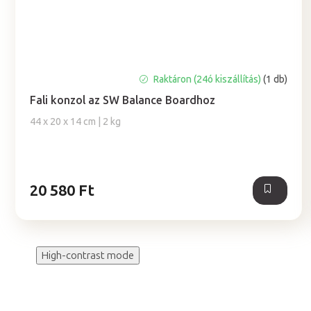
Raktáron (24ó kiszállítás)
(1 db)
Fali konzol az SW Balance Boardhoz
44 x 20 x 14 cm | 2 kg
20 580 Ft
High-contrast mode