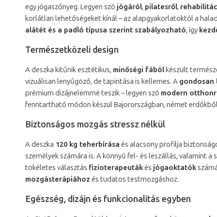
egy jógaszőnyeg. Legyen szó
jógáról
,
pilatesről
,
rehabilitá
korlátlan lehetőségeket kínál – az alapgyakorlatoktól a hala
alátét és a padló típusa szerint szabályozható
, így
kezd
Természetközeli design
A deszka kitűnik esztétikus,
minőségi fából
készült termész
vizuálisan lenyűgöző, de tapintása is kellemes. A
gondosan l
prémium dizájnelemmé teszik – legyen szó
modern otthonr
fenntartható módon készül Bajorországban, német erdőkből
Biztonságos mozgás stressz nélkül
A deszka
120 kg teherbírása
és alacsony profilja biztonság
személyek számára is. A könnyű fel- és leszállás, valamint a s
tökéletes választás
fizioterapeuták
és
jógaoktatók
számár
mozgásterápiához
és tudatos testmozgáshoz.
Egészség, dizájn és funkcionalitás egyben