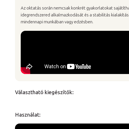
Az oktatás során nemcsak konkrét gyakorlatokat sajátítha
idegrendszered alkalmazkodását és a stabilitás kialakít
mindennapi munkában vagy edzésben.
Választható kiegészítők:
Használat: