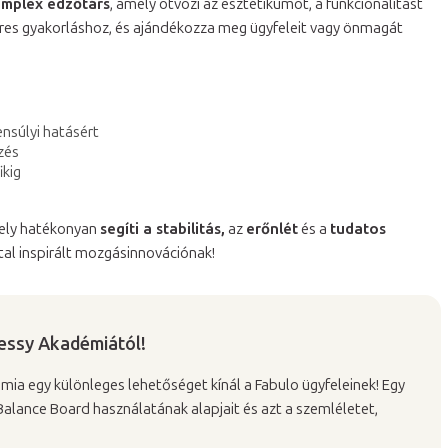
mplex edzőtárs
, amely ötvözi az esztétikumot, a funkcionalitást
eres gyakorláshoz, és ajándékozza meg ügyfeleit vagy önmagát
ensúlyi hatásért
dzés
ikig
amely hatékonyan
segíti a stabilitás,
az
erőnlét
és a
tudatos
ltal inspirált mozgásinnovációnak!
essy Akadémiától!
ia egy különleges lehetőséget kínál a Fabulo ügyfeleinek! Egy
lance Board használatának alapjait és azt a szemléletet,