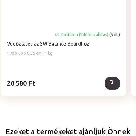
Raktáron (24ó kiszállítás)
(5 db)
Védőalátét az SW Balance Boardhoz
190 x 60 x 0,35 cm | 1 kg
20 580 Ft
Ezeket a termékeket ajánljuk Önnek