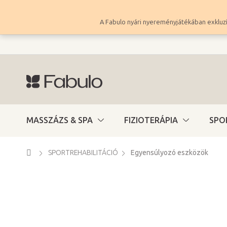
Ugrás
a
A Fabulo nyári nyereményjátékában exkluzí
fő
tartalomhoz
MASSZÁZS & SPA
FIZIOTERÁPIA
SPO
Kezdőlap
SPORTREHABILITÁCIÓ
Egyensúlyozó eszközök