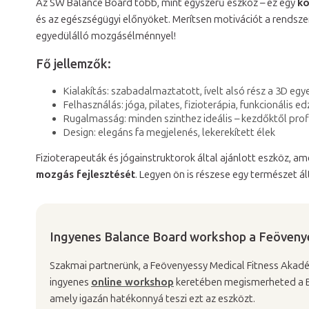
Az SW Balance Board több, mint egyszerű eszköz – ez egy
ko
és az egészségügyi előnyöket. Merítsen motivációt a rendsz
egyedülálló mozgásélménnyel!
Fő jellemzők:
Kialakítás: szabadalmaztatott, ívelt alsó rész a 3D egy
Felhasználás: jóga, pilates, fizioterápia, funkcionális e
Rugalmasság: minden szinthez ideális – kezdőktől prof
Design: elegáns fa megjelenés, lekerekített élek
Fizioterapeuták és jógainstruktorok által ajánlott eszköz, 
mozgás fejlesztését
. Legyen ön is részese egy természet á
Ingyenes Balance Board workshop a Feöveny
Szakmai partnerünk, a Feövenyessy Medical Fitness Akadém
ingyenes
online workshop
keretében megismerheted a Ba
amely igazán hatékonnyá teszi ezt az eszközt.