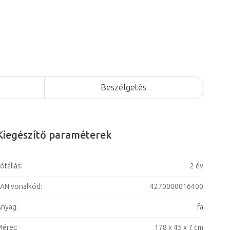
Beszélgetés
Kiegészítő paraméterek
ótállás
:
2 év
AN vonalkód
:
4270000016400
Anyag
:
fa
Méret
:
178 x 45 x 7 cm