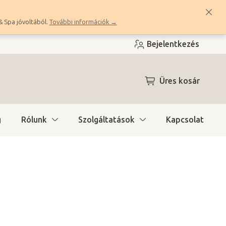
& Spa jóvoltából.
További információk →
Bejelentkezés
KOSÁR
Üres kosár
g
Rólunk
Szolgáltatások
Kapcsolat
ítás)
(6 db)