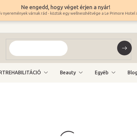
Ne engedd, hogy véget érjen a nyár!
v nyeremények várnak rád - köztük egy wellnesshétvége a Le Primore Hotel 
RTREHABILITÁCIÓ
Beauty
Egyéb
Blo
293 580 Ft
231 165 Ft ÁFA nélkül
Egységár:
Raktáron (24ó kiszáll