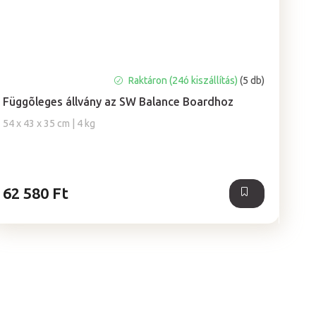
Raktáron (24ó kiszállítás)
(5 db)
Függõleges állvány az SW Balance Boardhoz
54 x 43 x 35 cm | 4 kg
62 580 Ft