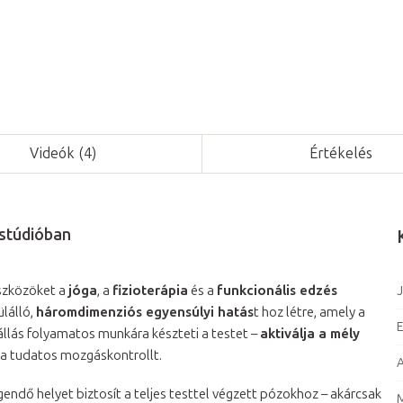
Videók (4)
Értékelés
 stúdióban
eszközöket a
jóga
, a
fizioterápia
és a
funkcionális edzés
J
ülálló,
háromdimenziós egyensúlyi hatás
t hoz létre, amely a
E
nállás folyamatos munkára készteti a testet –
aktiválja a mély
s a tudatos mozgáskontrollt.
ndő helyet biztosít a teljes testtel végzett pózokhoz – akárcsak