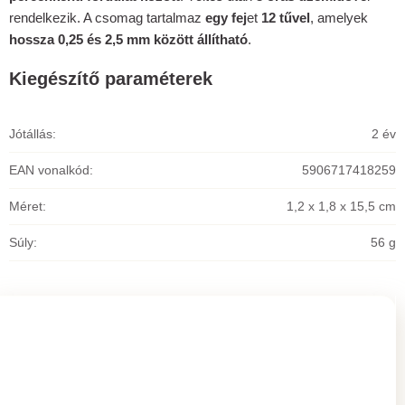
rendelkezik. A csomag tartalmaz
egy fej
et
12 tűvel
, amelyek
hossza 0,25 és 2,5 mm között állítható
.
Kiegészítő paraméterek
Jótállás
:
2 év
EAN vonalkód
:
5906717418259
Méret
:
1,2 x 1,8 x 15,5 cm
Súly
:
56 g