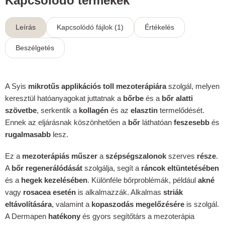
Kapcsolódó termékek
Leírás
Kapcsolódó fájlok (1)
Értékelés
Beszélgetés
A Syis
mikrotűs applikációs toll mezoterápiára
szolgál, melyen
keresztül hatóanyagokat juttatnak a
bőrbe
és a
bőr alatti
szövetbe
, serkentik a
kollagén
és az
elasztin
termelődését.
Ennek az eljárásnak köszönhetően a
bőr
láthatóan
feszesebb
és
rugalmasabb
lesz.
Ez a
mezoterápiás műszer
a
szépségszalonok
szerves
része
.
A
bőr regenerálódását
szolgálja, segít a
ráncok eltüntetésében
és a
hegek kezelésében
. Különféle bőrproblémák, például
akné
vagy
rosacea esetén
is alkalmazzák. Alkalmas
striák
eltávolítására
, valamint a
kopaszodás megelőzésére
is szolgál.
A Dermapen
hatékony
és gyors segítőtárs a mezoterápia