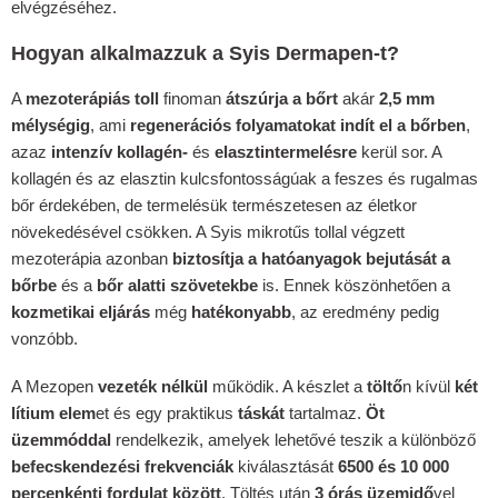
elvégzéséhez.
Hogyan alkalmazzuk a Syis Dermapen-t?
A
mezoterápiás toll
finoman
átszúrja a bőrt
akár
2,5 mm
mélységig
, ami
regenerációs folyamatokat indít el a bőrben
,
azaz
intenzív kollagén-
és
elasztintermelésre
kerül sor. A
kollagén és az elasztin kulcsfontosságúak a feszes és rugalmas
bőr érdekében, de termelésük természetesen az életkor
növekedésével csökken. A Syis mikrotűs tollal végzett
mezoterápia azonban
biztosítja a hatóanyagok bejutását a
bőrbe
és a
bőr alatti szövetekbe
is. Ennek köszönhetően a
kozmetikai eljárás
még
hatékonyabb
, az eredmény pedig
vonzóbb.
A Mezopen
vezeték nélkül
működik. A készlet a
töltő
n kívül
két
lítium elem
et és egy praktikus
táskát
tartalmaz.
Öt
üzemmóddal
rendelkezik, amelyek lehetővé teszik a különböző
befecskendezési frekvenciák
kiválasztását
6500 és 10 000
percenkénti fordulat között
. Töltés után
3 órás üzemidő
vel