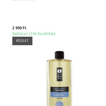
2 990 Ft
Raktáron (24ó kiszállítás)
RÉSZLET