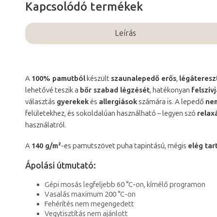
Kapcsolódó termékek
Leírás
A
100% pamutból
készült
szaunalepedő erős
,
légáteresz
lehetővé teszik a
bőr szabad légzését
, hatékonyan
felszív
választás
gyerekek
és
allergiások
számára is. A lepedő
nem
felületekhez, és sokoldalúan használható – legyen szó
relax
használatról.
A
140 g/m²
-es pamutszövet puha tapintású, mégis
elég ta
Ápolási útmutató:
Gépi mosás legfeljebb 60 °C-on, kímélő programon
Vasalás maximum 200 °C-on
Fehérítés nem megengedett
Vegytisztítás nem ajánlott