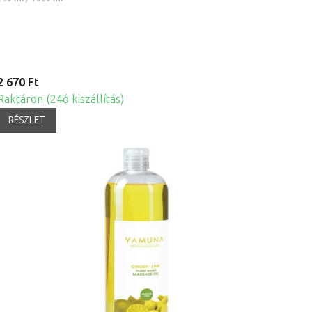
2 670 Ft
Raktáron (24ó kiszállítás)
RÉSZLET