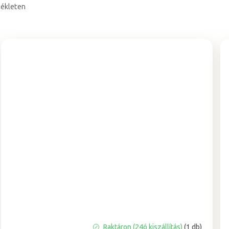
sékleten
Raktáron (24ó kiszállítás)
(1 db)