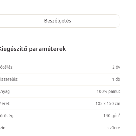
Beszélgetés
Kiegészítő paraméterek
ótállás
:
2 év
iszerelés
:
1 db
Anyag
:
100% pamut
Méret
:
105 x 150 cm
űrűség
:
140 g/m²
zín
:
szürke