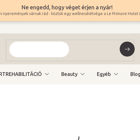
Ne engedd, hogy véget érjen a nyár!
v nyeremények várnak rád - köztük egy wellnesshétvége a Le Primore Hotel 
RTREHABILITÁCIÓ
Beauty
Egyéb
Blo
3 340 Ft
2 630 Ft ÁFA nélkül
Egységár:
Raktáron (24ó kiszáll