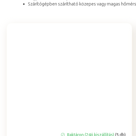
Szárítógépben szárítható közepes vagy magas hőmér
A
Raktáron (24ó kiszállítás)
(5 db)