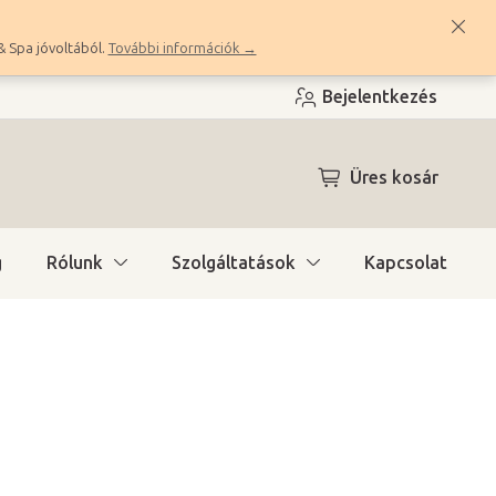
& Spa jóvoltából.
További információk →
Bejelentkezés
KOSÁR
Üres kosár
g
Rólunk
Szolgáltatások
Kapcsolat
ítás)
(2 db)