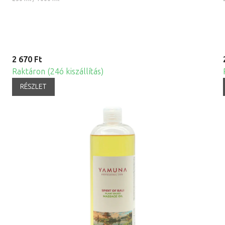
2 670 Ft
Raktáron (24ó kiszállítás)
RÉSZLET