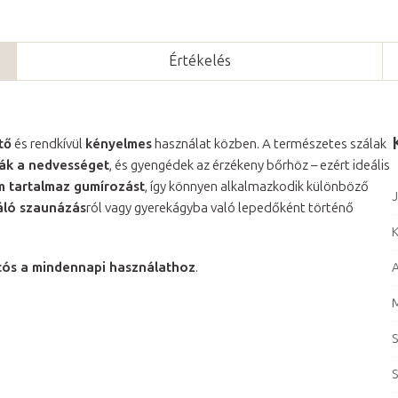
Értékelés
tő
és rendkívül
kényelmes
használat közben. A természetes szálak
ják a nedvességet
, és gyengédek az érzékeny bőrhöz – ezért ideális
 tartalmaz gumírozást
, így könnyen alkalmazkodik különböző
J
áló szaunázás
ról vagy gyerekágyba való lepedőként történő
K
rtós a mindennapi használathoz
.
S
S