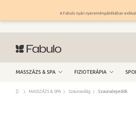
Ugrás
a
A Fabulo nyári nyereményjátékában exkluzí
fő
tartalomhoz
MASSZÁZS & SPA
FIZIOTERÁPIA
SPO
Kezdőlap
MASSZÁZS & SPA
Szaunavilág
Szaunalepedők