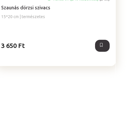
Szaunás dörzsi szivacs
15*20 cm | természetes
3 650 Ft