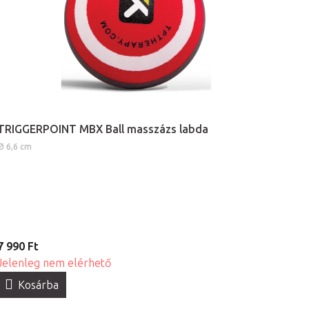
TRIGGERPOINT MBX Ball masszázs labda
Ø 6,6 cm
7 990 Ft
Jelenleg nem elérhető
Kosárba