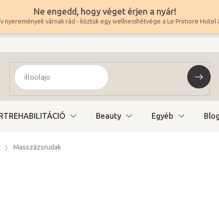
Ne engedd, hogy véget érjen a nyár!
v nyeremények várnak rád - köztük egy wellnesshétvége a Le Primore Hotel 
RTREHABILITÁCIÓ
Beauty
Egyéb
Blo
k
Masszázsrudak
11 900 Ft
9 370 Ft ÁFA nélkül
Egységár:
Jelenleg nem elérhe