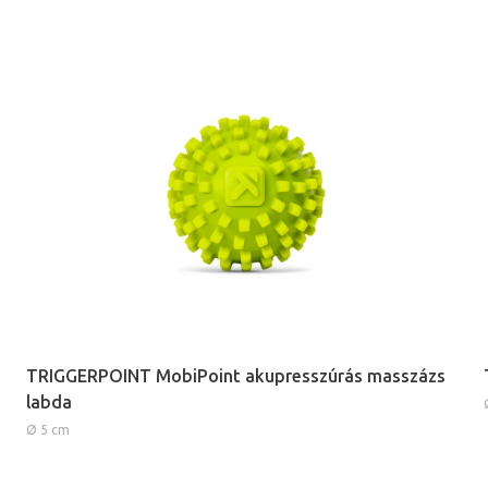
TRIGGERPOINT MobiPoint akupresszúrás masszázs
labda
Ø 5 cm