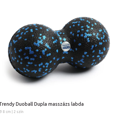
Trendy Duoball Dupla masszázs labda
Ø 8 cm | 2 szín