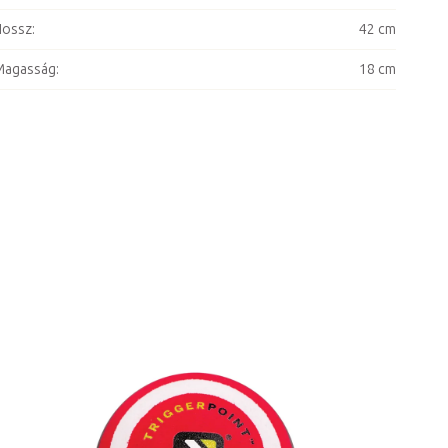
Hossz
:
42 cm
Magasság
:
18 cm