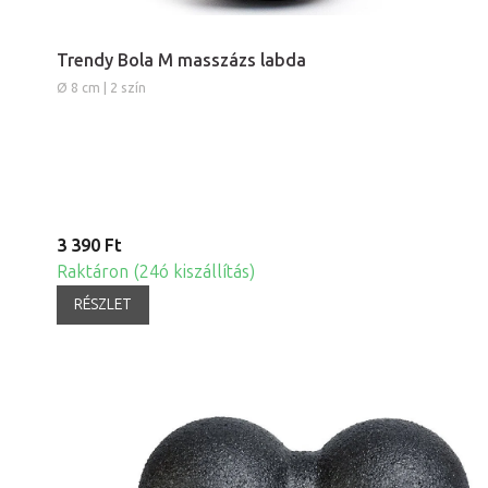
Trendy Bola M masszázs labda
Ø 8 cm | 2 szín
3 390 Ft
Raktáron (24ó kiszállítás)
RÉSZLET