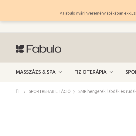
Ugrás
a
A Fabulo nyári nyereményjátékában exkluzí
fő
tartalomhoz
MASSZÁZS & SPA
FIZIOTERÁPIA
SPO
Kezdőlap
SPORTREHABILITÁCIÓ
SMR hengerek, labdák és ruda