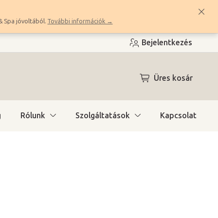
& Spa jóvoltából.
További információk →
Bejelentkezés
KOSÁR
Üres kosár
g
Rólunk
Szolgáltatások
Kapcsolat
tő