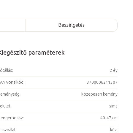
Beszélgetés
Kiegészítő paraméterek
ótállás
:
2 év
AN vonalkód
:
3700006211307
Keménység
:
közepesen kemény
elület
:
sima
Hengerhossz
:
40-47 cm
asználat
:
kézi