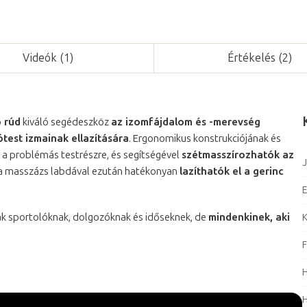
Videók (1)
Értékelés (2)
 rúd
kiváló segédeszköz
az izomfájdalom és -merevség
ótest izmainak ellazítására
. Ergonomikus konstrukciójának és
 a problémás testrészre, és segítségével
szétmasszírozhatók az
J
la masszázs labdával ezután hatékonyan
lazíthatók el a gerinc
E
ak sportolóknak, dolgozóknak és időseknek, de
mindenkinek, aki
F
H