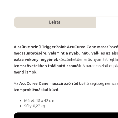
Leírás
A szürke színű TriggerPoint AcuCurve Cane masszírozó
megszüntetésére, valamint a nyak-, hát-, váll- és az als
extra vékony hegyének
köszönhetően erős nyomást fejt ki
izomszövetekben található csomók
. A narancsszínű dup
menti izmok
.
Az
AcuCurve Cane masszírozó rúd
kiváló segítség nemcs
izomproblémákkal küzd
.
Méret: 18 x 42 cm
Súly: 0,27 kg