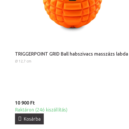
TRIGGERPOINT GRID Ball habszivacs masszázs labda
Ø 12,7 cm
10 900 Ft
Raktáron (24ó kiszállítás)
Kosárba