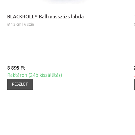
BLACKROLL® Ball masszázs labda
Ø 12 cm | 6 szín
8 895 Ft
Raktáron (24ó kiszállítás)
RÉSZLET