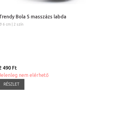
Trendy Bola S masszázs labda
Ø 6 cm | 2 szín
2 490 Ft
Jelenleg nem elérhető
RÉSZLET