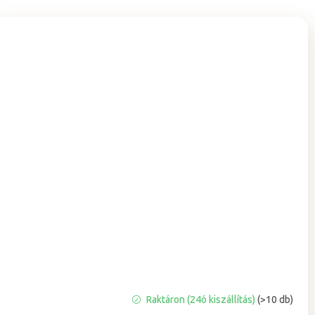
A
Raktáron (24ó kiszállítás)
(>10 db)
termék