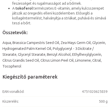
feszességet és rugalmasságot ad a bőrnek.
A
tokoferol
természetes E-vitamin, amely kulcsszerepet
játszik az öregedés elleni küzdelemben. Elősegíti a
kollagéntermelést, halványítja a striákat, puhává és simává
teszi a bőrt.
Összetevők:
Aqua, Brassica Campestris Seed Oil, Zea Mays Germ Oil, Glycerin,
Hydrogenated Palm Kernel Oil, Polyglyceryl - 3 Dicitrate /
Stearate, Glyceryl Stearate, Benzyl Alcohol, Ethylhexylglycerin,
Citrus Grandis Seed Oil, Citrus Limon Peel Oil, Limonene, Citral,
Tocopherol
Kiegészítő paraméterek
EAN vonalkód
:
4751020625839
Kiszerelés
:
500 g