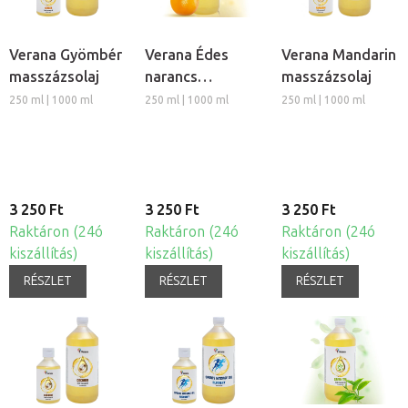
Verana Gyömbér
Verana Édes
Verana Mandarin
masszázsolaj
narancs
masszázsolaj
masszázsolaj
250 ml | 1000 ml
250 ml | 1000 ml
250 ml | 1000 ml
3 250 Ft
3 250 Ft
3 250 Ft
Raktáron (24ó
Raktáron (24ó
Raktáron (24ó
kiszállítás)
kiszállítás)
kiszállítás)
RÉSZLET
RÉSZLET
RÉSZLET