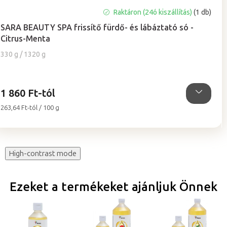
A
Raktáron (24ó kiszállítás)
(1 db)
termék
SARA BEAUTY SPA frissítő fürdő- és lábáztató só -
átlagos
Citrus-Menta
értékelése
5-
330 g / 1320 g
ből
5,0
csillag.
1 860 Ft-tól
Egységár:
263,64 Ft-tól / 100 g
High-contrast mode
Ezeket a termékeket ajánljuk Önnek