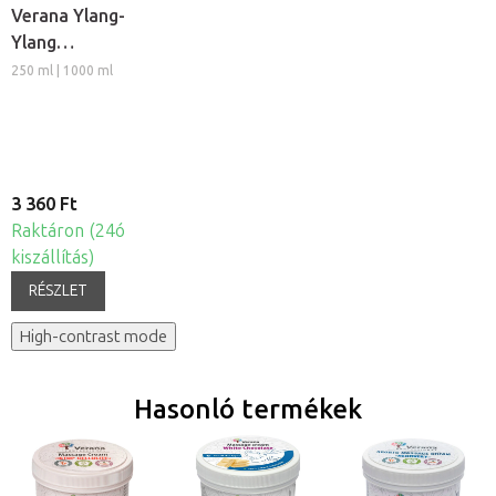
Verana Ylang-
Ylang
masszázsolaj
250 ml | 1000 ml
3 360 Ft
Raktáron (24ó
kiszállítás)
RÉSZLET
High-contrast mode
Hasonló termékek