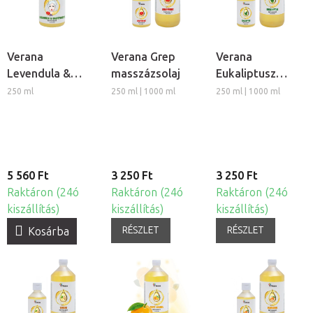
Verana
Verana Grep
Verana
Levendula &
masszázsolaj
Eukaliptusz
Grep
masszázsolaj
250 ml
250 ml | 1000 ml
250 ml | 1000 ml
arcmasszázs olaj
5 560 Ft
3 250 Ft
3 250 Ft
Raktáron (24ó
Raktáron (24ó
Raktáron (24ó
kiszállítás)
kiszállítás)
kiszállítás)
RÉSZLET
RÉSZLET
Kosárba