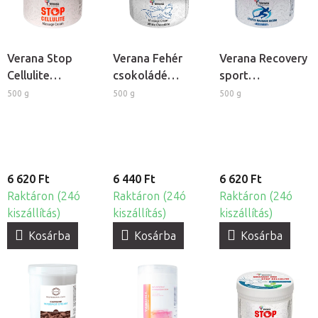
Verana Stop
Verana Fehér
Verana Recovery
Cellulite
csokoládé
sport
masszázskrém
masszázskrém
masszázskrém
500 g
500 g
500 g
6 620 Ft
6 440 Ft
6 620 Ft
Raktáron (24ó
Raktáron (24ó
Raktáron (24ó
kiszállítás)
kiszállítás)
kiszállítás)
Kosárba
Kosárba
Kosárba