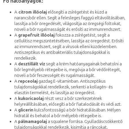
Fő hatóanyagok:
A
citrom illóolaj
elősegíti a zsírégetést és küzd a
narancsbőr ellen. Segít a felesleges faggyú eltávolításában,
lassítja a bőr öregedését, világosítja az öregségi foltokat,
növeli a bőr rugalmasságát és erősíti az immunrendszert.
A
grapefruit illóolaj
fokozza a zsírégetést, segít a
cellulitisz megszüntetésében, lassítja az öregedést. Erősíti
az immunrendszert, segít a vírusok elleni küzdelemben.
Antiszeptikus és antibakteriális tulajdonságokkal is
rendelkezik.
A
desztillált víz
segít a krém hatóanyagainak behatolni a
bőr legmélyebb rétegeibe is, megóvja a bőr védőrétegét,
növeli a bőr feszességét és rugalmasságát.
A
repceolaj
gazdag E-vitaminban. Antiszeptikus
tulajdonságokkal rendelkezik, serkenti a kollagén- és
elasztin termelést, és lassítja az öregedést.
A
kukoricaolaj
részt vesz a bőr szerkezetének
helyreállításában, elősegíti a bőr fiatalodását és védi azt.
A
glicerin
kulcsfontosságú a bőr hidratálásában. Mélyen
hidratál és behatol a bőr mélyebb rétegeibe is.
A
pálmamagolaj
a squalene forrása. Gyulladáscsökkentő
tulajdonságokkal rendelkezik, kisimítja a ráncokat,