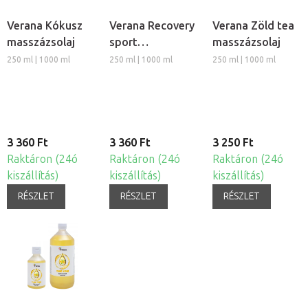
Verana Kókusz
Verana Recovery
Verana Zöld tea
masszázsolaj
sport
masszázsolaj
masszázsolaj
250 ml | 1000 ml
250 ml | 1000 ml
250 ml | 1000 ml
3 360 Ft
3 360 Ft
3 250 Ft
Raktáron (24ó
Raktáron (24ó
Raktáron (24ó
kiszállítás)
kiszállítás)
kiszállítás)
RÉSZLET
RÉSZLET
RÉSZLET