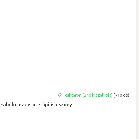
A
Raktáron (24ó kiszállítás)
(>10 db)
termék
Fabulo maderoterápiás uszony
átlagos
értékelése
5-
ből
5,0
csillag.