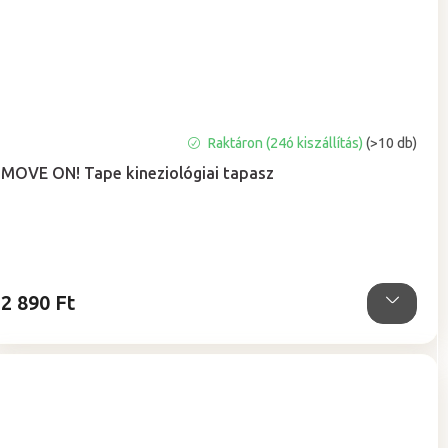
A
Raktáron (24ó kiszállítás)
(>10 db)
termék
MOVE ON! Tape kineziológiai tapasz
átlagos
értékelése
5-
ből
5,0
csillag.
2 890 Ft