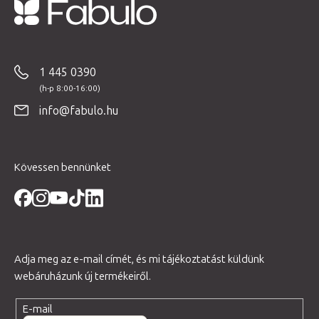
L
á
b
1 445 0390
l
é
info@fabulo.hu
c
Kövessen bennünket
Adja meg az e-mail címét, és mi tájékoztatást küldünk
webáruházunk új termékeiről.
E-mail