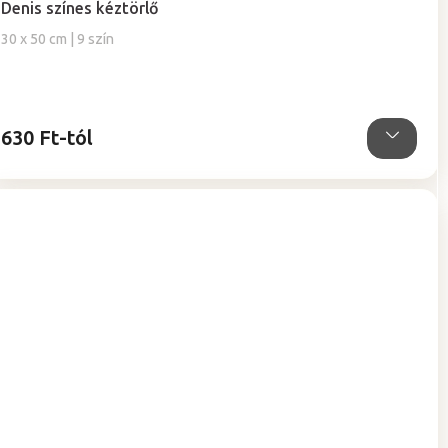
Denis színes kéztörlő
átlagos
értékelése
30 x 50 cm | 9 szín
5-
ből
5,0
csillag.
630 Ft-tól