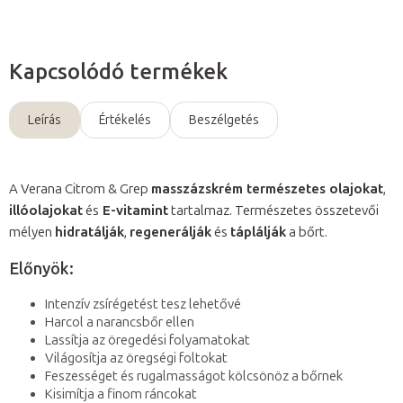
Kapcsolódó termékek
Leírás
Értékelés
Beszélgetés
A Verana Citrom & Grep
masszázskrém természetes olajokat
,
illóolajokat
és
E-vitamint
tartalmaz. Természetes összetevői
mélyen
hidratálják
,
regenerálják
és
táplálják
a bőrt.
Előnyök:
Intenzív zsírégetést tesz lehetővé
Harcol a narancsbőr ellen
Lassítja az öregedési folyamatokat
Világosítja az öregségi foltokat
Feszességet és rugalmasságot kölcsönöz a bőrnek
Kisimítja a finom ráncokat