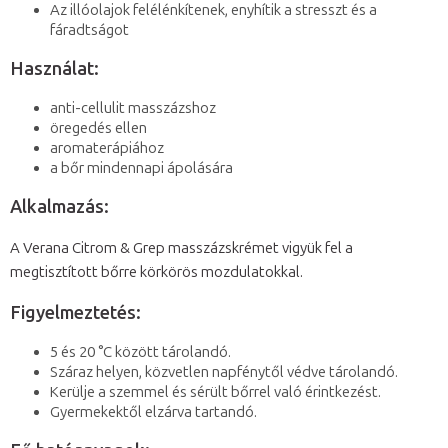
Az illóolajok felélénkítenek, enyhítik a stresszt és a
fáradtságot
Használat:
anti-cellulit masszázshoz
öregedés ellen
aromaterápiához
a bőr mindennapi ápolására
Alkalmazás:
A Verana Citrom & Grep masszázskrémet vigyük fel a
megtisztított bőrre körkörös mozdulatokkal.
Figyelmeztetés:
5 és 20 °C között tárolandó.
Száraz helyen, közvetlen napfénytől védve tárolandó.
Kerülje a szemmel és sérült bőrrel való érintkezést.
Gyermekektől elzárva tartandó.