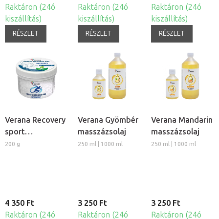
Raktáron (24ó
Raktáron (24ó
Raktáron (24ó
kiszállítás)
kiszállítás)
kiszállítás)
RÉSZLET
RÉSZLET
RÉSZLET
Verana Recovery
Verana Gyömbér
Verana Mandarin
sport
masszázsolaj
masszázsolaj
masszázsviasz
200 g
250 ml | 1000 ml
250 ml | 1000 ml
4 350 Ft
3 250 Ft
3 250 Ft
Raktáron (24ó
Raktáron (24ó
Raktáron (24ó