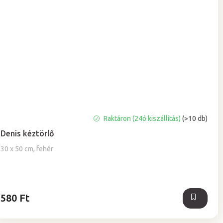
A
Raktáron (24ó kiszállítás)
(>10 db)
termék
Denis kéztörlő
átlagos
értékelése
30 x 50 cm, fehér
5-
ből
5,0
csillag.
580 Ft