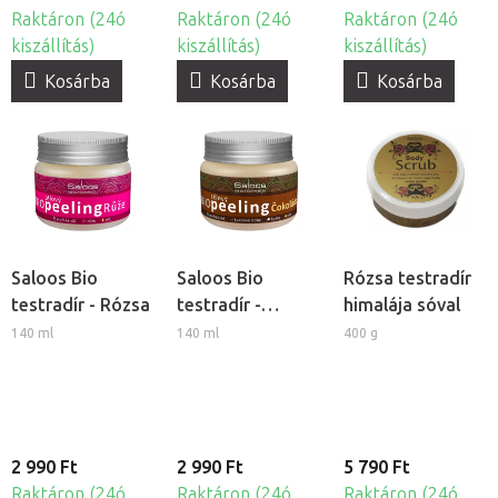
Raktáron (24ó
Raktáron (24ó
Raktáron (24ó
kiszállítás)
kiszállítás)
kiszállítás)
Kosárba
Kosárba
Kosárba
Saloos Bio
Saloos Bio
Rózsa testradír
testradír - Rózsa
testradír -
himalája sóval
Csokoládé
140 ml
140 ml
400 g
2 990 Ft
2 990 Ft
5 790 Ft
Raktáron (24ó
Raktáron (24ó
Raktáron (24ó