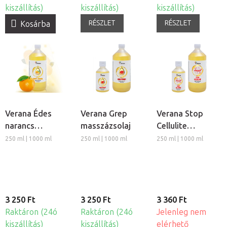
kiszállítás)
kiszállítás)
kiszállítás)
RÉSZLET
RÉSZLET
Kosárba
Verana Édes
Verana Grep
Verana Stop
narancs
masszázsolaj
Cellulite
masszázsolaj
masszázsolaj
250 ml | 1000 ml
250 ml | 1000 ml
250 ml | 1000 ml
3 250 Ft
3 250 Ft
3 360 Ft
Raktáron (24ó
Raktáron (24ó
Jelenleg nem
kiszállítás)
kiszállítás)
elérhető