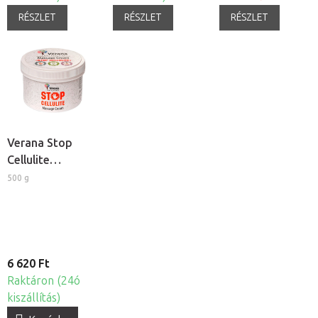
RÉSZLET
RÉSZLET
RÉSZLET
Verana Stop
Cellulite
masszázskrém
500 g
6 620 Ft
Raktáron (24ó
kiszállítás)