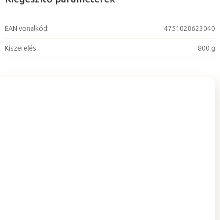
EAN vonalkód
:
4751020623040
Kiszerelés
:
800 g