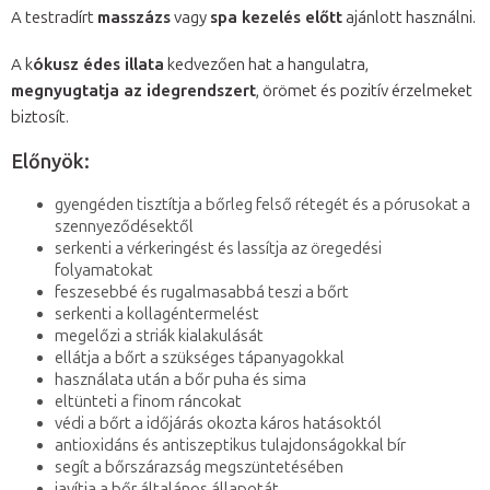
A testradírt
masszázs
vagy
spa kezelés előtt
ajánlott használni.
A k
ókusz édes illata
kedvezően hat a hangulatra,
megnyugtatja az idegrendszert
, örömet és pozitív érzelmeket
biztosít.
Előnyök:
gyengéden tisztítja a bőrleg felső rétegét és a pórusokat a
szennyeződésektől
serkenti a vérkeringést és lassítja az öregedési
folyamatokat
feszesebbé és rugalmasabbá teszi a bőrt
serkenti a kollagéntermelést
megelőzi a striák kialakulását
ellátja a bőrt a szükséges tápanyagokkal
használata után a bőr puha és sima
eltünteti a finom ráncokat
védi a bőrt a időjárás okozta káros hatásoktól
antioxidáns és antiszeptikus tulajdonságokkal bír
segít a bőrszárazság megszüntetésében
javítja a bőr általános állapotát