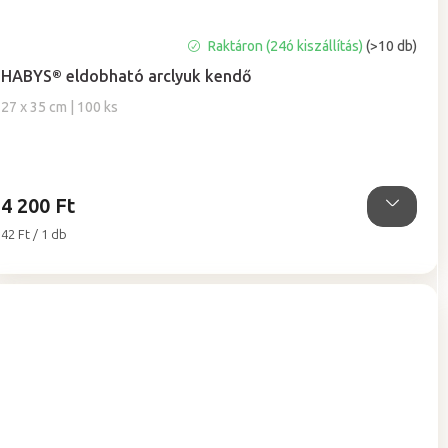
A
Raktáron (24ó kiszállítás)
(>10 db)
termék
HABYS® eldobható arclyuk kendő
átlagos
értékelése
27 x 35 cm | 100 ks
5-
ből
5,0
csillag.
4 200 Ft
Egységár:
42 Ft / 1 db