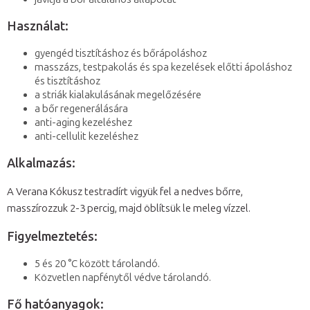
Használat:
gyengéd tisztításhoz és bőrápoláshoz
masszázs, testpakolás és spa kezelések előtti ápoláshoz
és tisztításhoz
a striák kialakulásának megelőzésére
a bőr regenerálására
anti-aging kezeléshez
anti-cellulit kezeléshez
Alkalmazás:
A Verana Kókusz testradírt vigyük fel a nedves bőrre,
masszírozzuk 2-3 percig, majd öblítsük le meleg vízzel.
Figyelmeztetés:
5 és 20 °C között tárolandó.
Közvetlen napfénytől védve tárolandó.
Fő hatóanyagok: