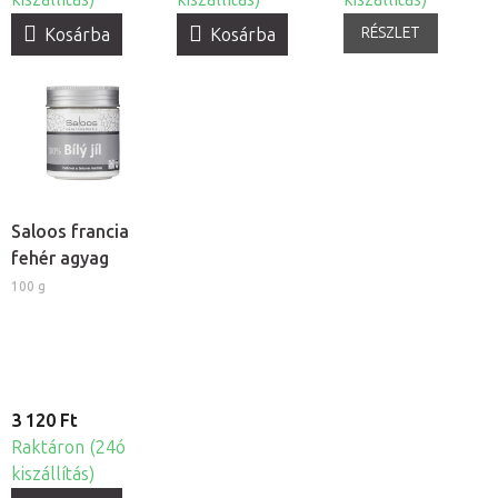
RÉSZLET
Kosárba
Kosárba
Saloos francia
fehér agyag
100 g
3 120 Ft
Raktáron (24ó
kiszállítás)