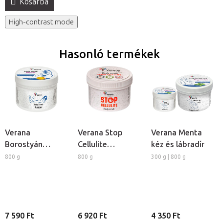
Kosárba
High-contrast mode
Hasonló termékek
Verana
Verana Stop
Verana Menta
Borostyán
Cellulite
kéz és lábradír
testradír
testradír
800 g
800 g
300 g | 800 g
7 590 Ft
6 920 Ft
4 350 Ft