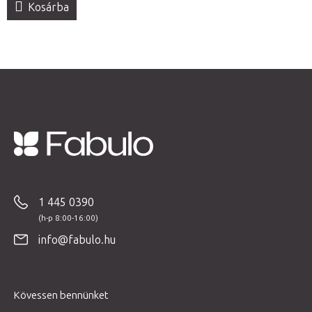
Kosárba
L
á
b
1 445 0390
l
é
info@fabulo.hu
c
Kövessen bennünket