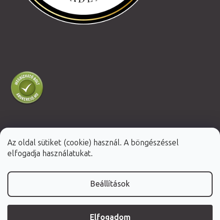
Az oldal sütiket (cookie) használ. A böngészéssel
Shoptet Premium készítette
elfogadja használatukat.
Copyright 2026
Fabulo.hu
. Minden jog fenntartva.
Beállítások
Elfogadom