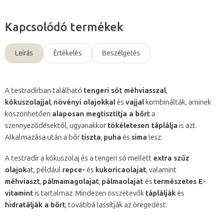
Kapcsolódó termékek
Leírás
Értékelés
Beszélgetés
A testradírban található
tengeri sót méhviasszal
,
kókuszolajjal
,
növényi olajokkal
és
vajjal
kombinálták, aminek
köszönhetően
alaposan megtisztítja a bőrt
a
szennyeződésektől, ugyanakkor
tökéletesen táplálja
is azt.
Alkalmazása után a bőr
tiszta
,
puha
és
sima
lesz.
A testradír a kókuszolaj és a tengeri só mellett
extra szűz
olajok
at, például
repce-
és
kukoricaolajat
, valamint
méhviaszt
,
pálmamagolajat
,
pálmaolajat
és
természetes E-
vitamint
is tartalmaz. Mindezen összetevők
táplálják
és
hidratálják a bőrt
, továbbá lassítják az öregedést.