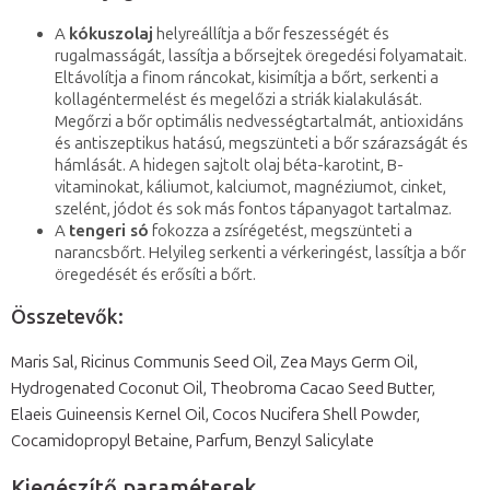
A
kókuszolaj
helyreállítja a bőr feszességét és
rugalmasságát, lassítja a bőrsejtek öregedési folyamatait.
Eltávolítja a finom ráncokat, kisimítja a bőrt, serkenti a
kollagéntermelést és megelőzi a striák kialakulását.
Megőrzi a bőr optimális nedvességtartalmát, antioxidáns
és antiszeptikus hatású, megszünteti a bőr szárazságát és
hámlását. A hidegen sajtolt olaj béta-karotint, B-
vitaminokat, káliumot, kalciumot, magnéziumot, cinket,
szelént, jódot és sok más fontos tápanyagot tartalmaz.
A
tengeri só
fokozza a zsírégetést, megszünteti a
narancsbőrt. Helyileg serkenti a vérkeringést, lassítja a bőr
öregedését és erősíti a bőrt.
Összetevők:
Maris Sal, Ricinus Communis Seed Oil, Zea Mays Germ Oil,
Hydrogenated Coconut Oil, Theobroma Cacao Seed Butter,
Elaeis Guineensis Kernel Oil, Cocos Nucifera Shell Powder,
Cocamidopropyl Betaine, Parfum, Benzyl Salicylate
Kiegészítő paraméterek