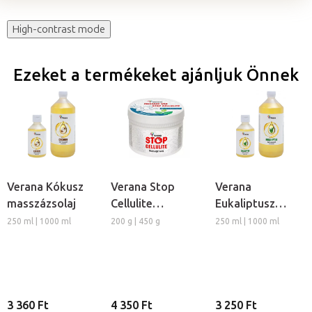
High-contrast mode
Ezeket a termékeket ajánljuk Önnek
Verana Kókusz
Verana Stop
Verana
masszázsolaj
Cellulite
Eukaliptusz
masszázsviasz
masszázsolaj
250 ml | 1000 ml
200 g | 450 g
250 ml | 1000 ml
3 360 Ft
4 350 Ft
3 250 Ft