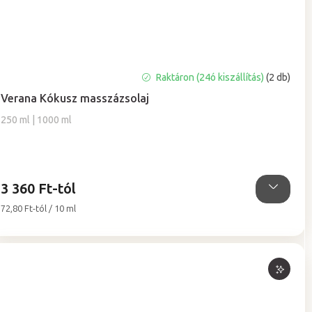
A
Raktáron (24ó kiszállítás)
(2 db)
termék
Verana Kókusz masszázsolaj
átlagos
értékelése
250 ml | 1000 ml
5-
ből
5,0
csillag.
3 360 Ft-tól
Egységár:
72,80 Ft-tól / 10 ml