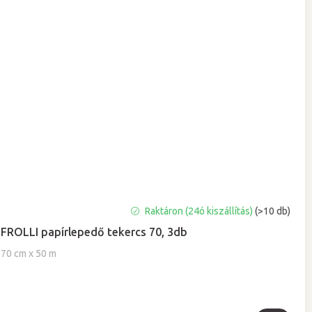
A
Raktáron (24ó kiszállítás)
(>10 db)
termék
FROLLI papírlepedő tekercs 70, 3db
átlagos
értékelése
70 cm x 50 m
5-
ből
5,0
csillag.