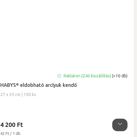
A
Raktáron (24ó kiszállítás)
(>10 db)
termék
HABYS® eldobható arclyuk kendő
átlagos
értékelése
27 x 35 cm | 100 ks
5-
ből
5,0
csillag.
4 200 Ft
Egységár:
42 Ft / 1 db