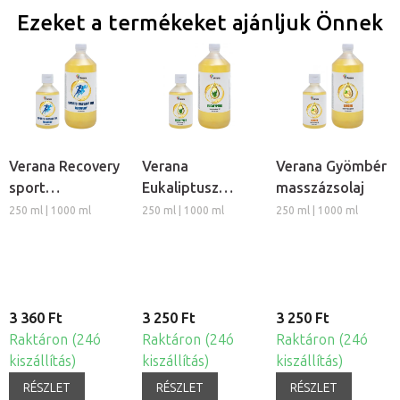
Ezeket a termékeket ajánljuk Önnek
Verana Recovery
Verana
Verana Gyömbér
sport
Eukaliptusz
masszázsolaj
masszázsolaj
masszázsolaj
250 ml | 1000 ml
250 ml | 1000 ml
250 ml | 1000 ml
3 360 Ft
3 250 Ft
3 250 Ft
Raktáron (24ó
Raktáron (24ó
Raktáron (24ó
kiszállítás)
kiszállítás)
kiszállítás)
RÉSZLET
RÉSZLET
RÉSZLET