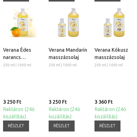
Verana Édes
Verana Mandarin
Verana Kókusz
narancs
masszázsolaj
masszázsolaj
masszázsolaj
250 ml | 1000 ml
250 ml | 1000 ml
250 ml | 1000 ml
3 250 Ft
3 250 Ft
3 360 Ft
Raktáron (24ó
Raktáron (24ó
Raktáron (24ó
kiszállítás)
kiszállítás)
kiszállítás)
RÉSZLET
RÉSZLET
RÉSZLET