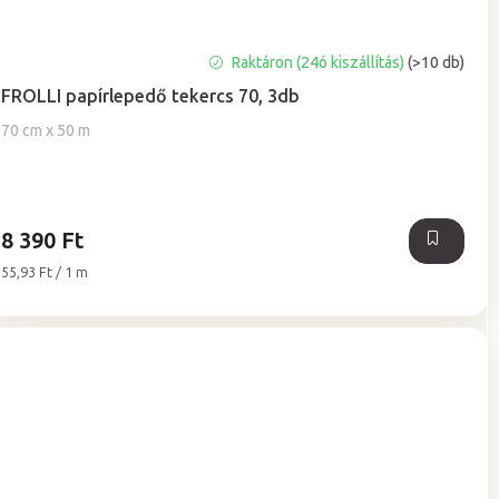
A
Raktáron (24ó kiszállítás)
(>10 db)
termék
FROLLI papírlepedő tekercs 70, 3db
átlagos
értékelése
70 cm x 50 m
5-
ből
5,0
csillag.
8 390 Ft
Egységár:
55,93 Ft / 1 m