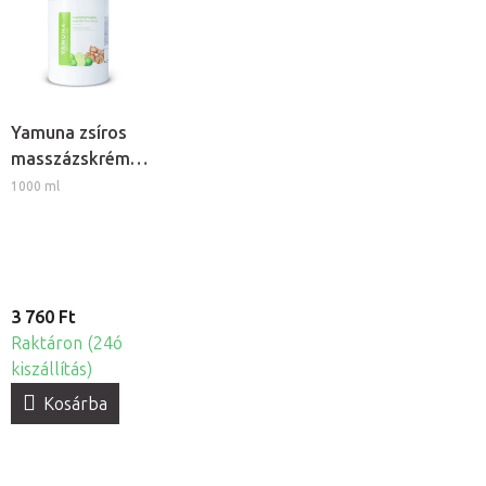
Yamuna zsíros
masszázskrém
gyömbér-lime
1000 ml
illattal
3 760 Ft
Raktáron (24ó
kiszállítás)
Kosárba