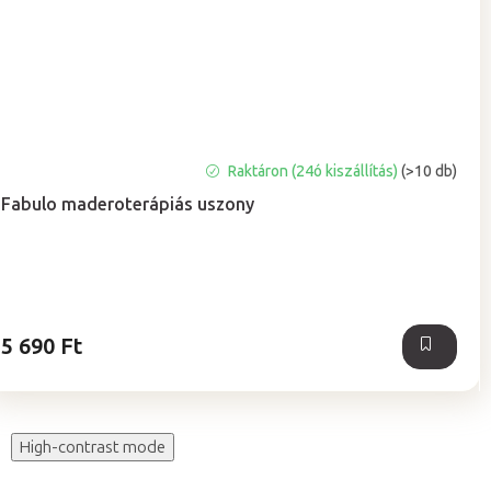
A
Raktáron (24ó kiszállítás)
(>10 db)
termék
Fabulo maderoterápiás uszony
átlagos
értékelése
5-
ből
5,0
csillag.
5 690 Ft
High-contrast mode