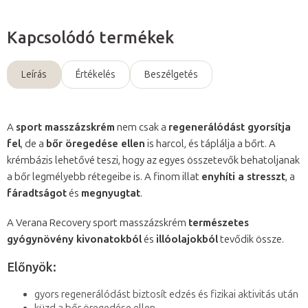
Kapcsolódó termékek
Leírás
Értékelés
Beszélgetés
A
sport masszázskrém
nem csak a
regenerálódást gyorsítja
fel
, de a
bőr öregedése ellen
is harcol, és táplálja a bőrt. A
krémbázis lehetővé teszi, hogy az egyes összetevők behatoljanak
a bőr legmélyebb rétegeibe is. A finom illat
enyhíti a stresszt
, a
fáradtságot
és
megnyugtat
.
A Verana Recovery sport masszázskrém
természetes
gyógynövény kivonatokból
és
illóolajokból
tevődik össze.
Előnyök:
gyors regenerálódást biztosít edzés és fizikai aktivitás után