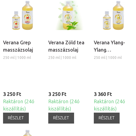
Verana Grep
Verana Zöld tea
Verana Ylang-
masszázsolaj
masszázsolaj
Ylang
masszázsolaj
250 ml | 1000 ml
250 ml | 1000 ml
250 ml | 1000 ml
3 250 Ft
3 250 Ft
3 360 Ft
Raktáron (24ó
Raktáron (24ó
Raktáron (24ó
kiszállítás)
kiszállítás)
kiszállítás)
RÉSZLET
RÉSZLET
RÉSZLET