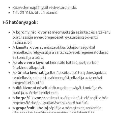
Közvetlen napfénytől védve tárolandó.
5 és 25 °C között tárolandó.
Fő hatóanyagok:
A
körömvirág kivonat
megnyugtatja az irritált és érzékeny
bőrt, lassítja annak öregedését, gyulladáscsökkentő
hatással bír.
A
kamilla kivonat
antiszeptikus tulajdonságokkal
rendelkezik, felgyorsítja a sérült szövetek regenerálódását
és tonizálja a bőrt.
Az
aloe vera kivonat
hidratáló hatású, javítja a bőr
általános állapotát.
Az
árnika kivonat
gyulladáscsökkentő tulajdonságokkal
rendelkezik, serkenti a vérkeringést, ellazítja az izmokat
megerőltetés után.
A
dió kivonat
növeli a bőr rugalmasságát, tonizálja és
puhítja az érdes területeket.
A
korpafű kivonat
serkenti a vérkeringést, elősegíti a bőr
regenerálódását. Gyulladáscsökkentő hatású.
A
grapefruit illóolaj
táplálja a bőrsejteket, serkenti a