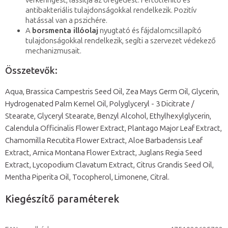
vérkeringést, lassítja az öregedést. Fertőtlenítő és
antibakteriális tulajdonságokkal rendelkezik. Pozitív
hatással van a pszichére.
A
borsmenta illóolaj
nyugtató és fájdalomcsillapító
tulajdonságokkal rendelkezik, segíti a szervezet védekező
mechanizmusait.
Összetevők:
Aqua, Brassica Campestris Seed Oil, Zea Mays Germ Oil, Glycerin,
Hydrogenated Palm Kernel Oil, Polyglyceryl - 3 Dicitrate /
Stearate, Glyceryl Stearate, Benzyl Alcohol, Ethylhexylglycerin,
Calendula Officinalis Flower Extract, Plantago Major Leaf Extract,
Chamomilla Recutita Flower Extract, Aloe Barbadensis Leaf
Extract, Arnica Montana Flower Extract, Juglans Regia Seed
Extract, Lycopodium Clavatum Extract, Citrus Grandis Seed Oil,
Mentha Piperita Oil, Tocopherol, Limonene, Citral.
Kiegészítő paraméterek