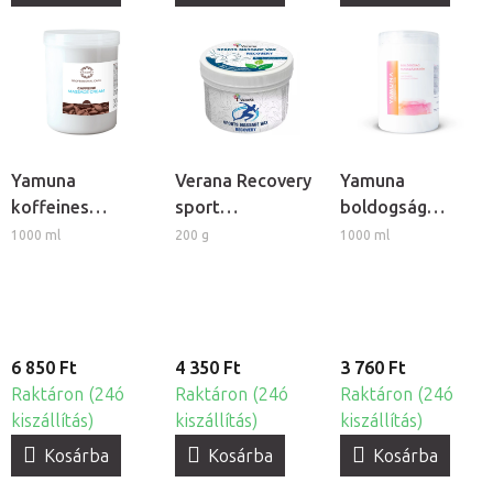
Yamuna
Verana Recovery
Yamuna
koffeines
sport
boldogság
masszázskrém
masszázsviasz
masszázskrém
1000 ml
200 g
1000 ml
6 850 Ft
4 350 Ft
3 760 Ft
Raktáron (24ó
Raktáron (24ó
Raktáron (24ó
kiszállítás)
kiszállítás)
kiszállítás)
Kosárba
Kosárba
Kosárba