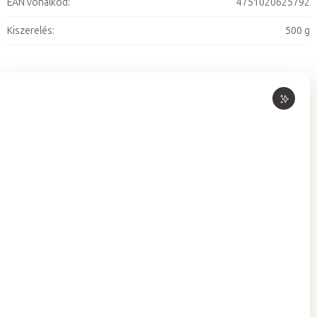
EAN vonalkód
:
4751020625792
Kiszerelés
:
500 g