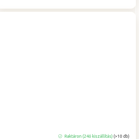
A
Raktáron (24ó kiszállítás)
(>10 db)