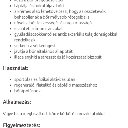
küzd a bőr öregedése ellen
táplálja és hidratálja a bőrt
a krémes alap lehetővé teszi, hogy az összetevők
behatoljanak a bőr mélyebb rétegeibe is
növeli a bőr feszességét és rugalmasságát
eltünteti a finom ráncokat
gyulladáscsökkentő és antibakteriális tulajdonságokkal
rendelkezik
serkenti a vérkeringést
javítja a bőr általános állapotát
illata enyhíti a stresszt és jó közérzetet biztosít
Használat:
sportolás és fizikai aktivitás után
regeneráló, fiatalító és tápláló masszázshoz
bőrápoláshoz
Alkalmazás:
Vigye fel a megtisztított bőrre körkörös mozdulatokkal.
Figyelmeztetés: