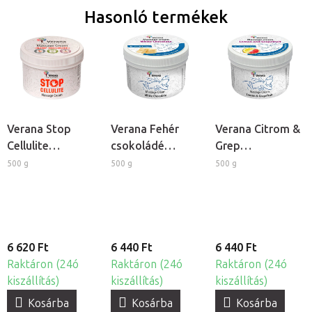
Hasonló termékek
Verana Stop
Verana Fehér
Verana Citrom &
Cellulite
csokoládé
Grep
masszázskrém
masszázskrém
masszázskrém
500 g
500 g
500 g
6 620 Ft
6 440 Ft
6 440 Ft
Raktáron (24ó
Raktáron (24ó
Raktáron (24ó
kiszállítás)
kiszállítás)
kiszállítás)
Kosárba
Kosárba
Kosárba