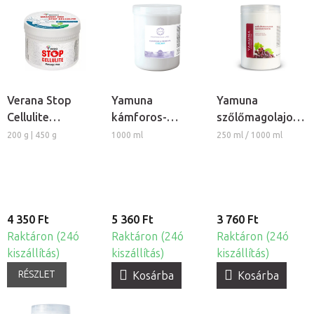
Verana Stop
Yamuna
Yamuna
Cellulite
kámforos-
szőlőmagolajos
masszázsviasz
mentolos
masszázskrém
200 g | 450 g
1000 ml
250 ml / 1000 ml
masszázskrém
4 350 Ft
5 360 Ft
3 760 Ft
Raktáron (24ó
Raktáron (24ó
Raktáron (24ó
kiszállítás)
kiszállítás)
kiszállítás)
RÉSZLET
Kosárba
Kosárba