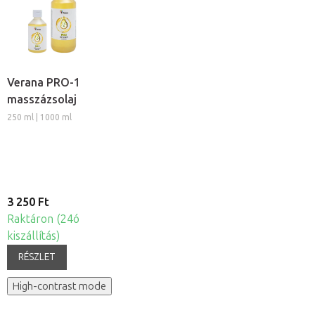
Verana PRO-1
masszázsolaj
250 ml | 1000 ml
3 250 Ft
Raktáron (24ó
kiszállítás)
RÉSZLET
High-contrast mode