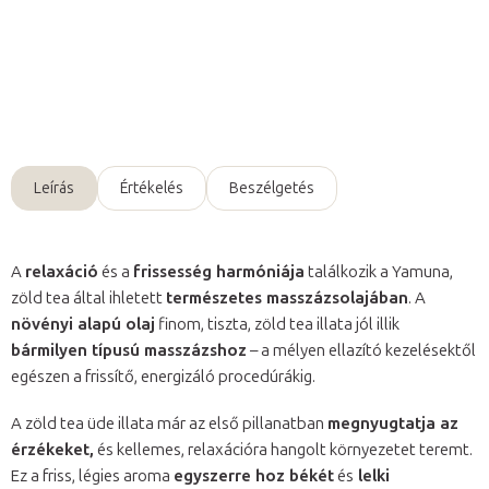
Részletes információ
Kérdés
Leírás
Értékelés
Beszélgetés
A
relaxáció
és a
frissesség harmóniája
találkozik a Yamuna,
zöld tea által ihletett
természetes masszázsolajában
. A
növényi alapú olaj
finom, tiszta, zöld tea illata jól illik
bármilyen típusú masszázshoz
– a mélyen ellazító kezelésektől
egészen a frissítő, energizáló procedúrákig.
A zöld tea üde illata már az első pillanatban
megnyugtatja az
érzékeket,
és kellemes, relaxációra hangolt környezetet teremt.
Ez a friss, légies aroma
egyszerre hoz békét
és
lelki