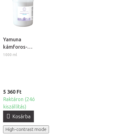
Yamuna
kámforos-
mentolos
1000 ml
masszázskrém
5 360 Ft
Raktáron (24ó
kiszállítás)
Kosárba
High-contrast mode