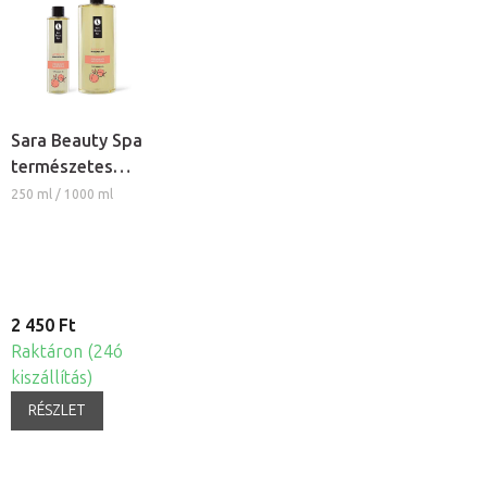
Sara Beauty Spa
természetes
növényi
250 ml / 1000 ml
masszázsolaj -
Sárgabarack
2 450 Ft
Raktáron (24ó
kiszállítás)
RÉSZLET