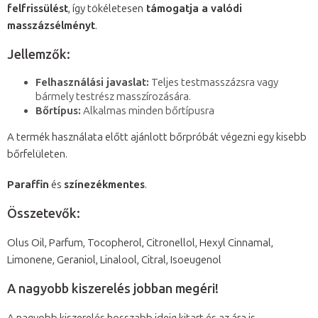
felfrissülést
, így tökéletesen
támogatja a valódi
masszázsélményt
.
Jellemzők:
Felhasználási javaslat:
Teljes testmasszázsra vagy
bármely testrész masszírozására.
Bőrtípus:
Alkalmas minden bőrtípusra
A termék használata előtt ajánlott bőrpróbát végezni egy kisebb
bőrfelületen.
Paraffin
és
színezékmentes
.
Összetevők:
Olus Oil, Parfum, Tocopherol, Citronellol, Hexyl Cinnamal,
Limonene, Geraniol, Linalool, Citral, Isoeugenol
A nagyobb kiszerelés jobban megéri!