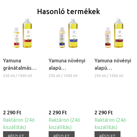
Hasonló termékek
Yamuna
Yamuna növényi
Yamuna növényi
gránátalmás
alapú
alapú
növényi alapú
masszázsolaj -
masszázsolaj -
250 ml / 1000 ml
250 ml / 1000 ml
250 ml / 1000 ml
masszázsolaj
Levendula
Szőlőmagolaj
2 290 Ft
2 290 Ft
2 290 Ft
Raktáron (24ó
Raktáron (24ó
Raktáron (24ó
kiszállítás)
kiszállítás)
kiszállítás)
RÉSZLET
RÉSZLET
RÉSZLET