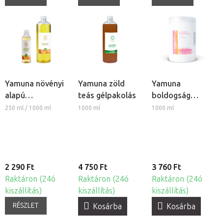
Yamuna növényi
Yamuna zöld
Yamuna
alapú
teás gélpakolás
boldogság
masszázsolaj -
masszázskrém
250 ml / 1000 ml
1000 ml
1000 ml
Narancs-fahéj
2 290 Ft
4 750 Ft
3 760 Ft
Raktáron (24ó
Raktáron (24ó
Raktáron (24ó
kiszállítás)
kiszállítás)
kiszállítás)
RÉSZLET
Kosárba
Kosárba