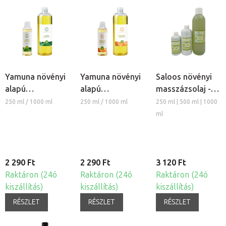
Yamuna növényi
Yamuna növényi
Saloos növényi
alapú
alapú
masszázsolaj -
masszázsolaj -
masszázsolaj -
Szőlő
250 ml / 1000 ml
250 ml / 1000 ml
250 ml | 500 ml | 1000
Aloe Vera
Narancs-fahéj
ml
2 290 Ft
2 290 Ft
3 120 Ft
Raktáron (24ó
Raktáron (24ó
Raktáron (24ó
kiszállítás)
kiszállítás)
kiszállítás)
RÉSZLET
RÉSZLET
RÉSZLET