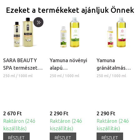
Ezeket a termékeket ajánljuk Önnek
SARA BEAUTY
Yamuna növényi
Yamuna
SPA természetes
alapú
gránátalmás
növényi
masszázsolaj -
növényi alapú
250 ml / 1000 ml
250 ml / 1000 ml
250 ml / 1000 ml
masszázs olaj -
Citromfű
masszázsolaj
Vanília-Jázmin
2 670 Ft
2 290 Ft
2 290 Ft
Raktáron (24ó
Raktáron (24ó
Raktáron (24ó
kiszállítás)
kiszállítás)
kiszállítás)
RÉSZLET
RÉSZLET
RÉSZLET