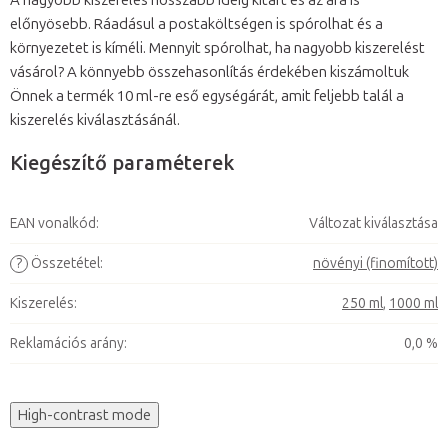
A nagyobb kiszerelés hosszabb ideig kitart és az ára is
előnyösebb. Ráadásul a postaköltségen is spórolhat és a
környezetet is kíméli. Mennyit spórolhat, ha nagyobb kiszerelést
vásárol? A könnyebb összehasonlítás érdekében kiszámoltuk
Önnek a termék 10 ml-re eső egységárát, amit feljebb talál a
kiszerelés kiválasztásánál.
Kiegészítő paraméterek
EAN vonalkód
:
Változat kiválasztása
?
Összetétel
:
növényi (finomított)
Kiszerelés
:
250 ml
,
1000 ml
Reklamációs arány
:
0,0 %
High-contrast mode