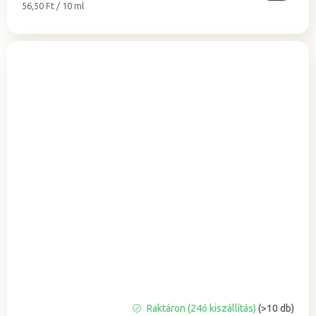
Egységár:
56,50 Ft / 10 ml
A
Raktáron (24ó kiszállítás)
(>10 db)