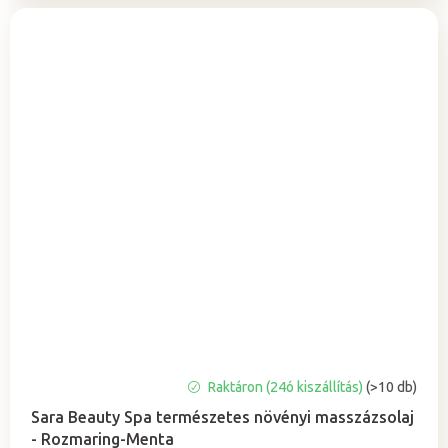
A
Raktáron (24ó kiszállítás)
(>10 db)
termék
Sara Beauty Spa természetes növényi masszázsolaj
átlagos
- Rozmaring-Menta
értékelése