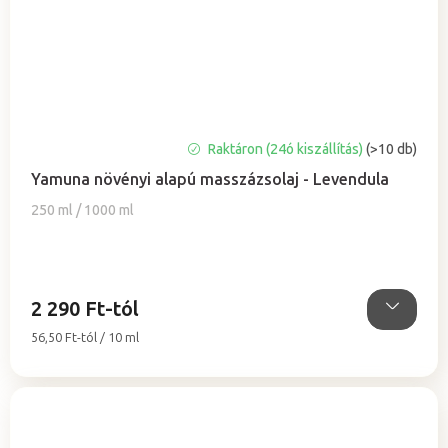
A
Raktáron (24ó kiszállítás)
(>10 db)
termék
Yamuna növényi alapú masszázsolaj - Levendula
átlagos
értékelése
250 ml / 1000 ml
5-
ből
5,0
csillag.
2 290 Ft-tól
Egységár:
56,50 Ft-tól / 10 ml