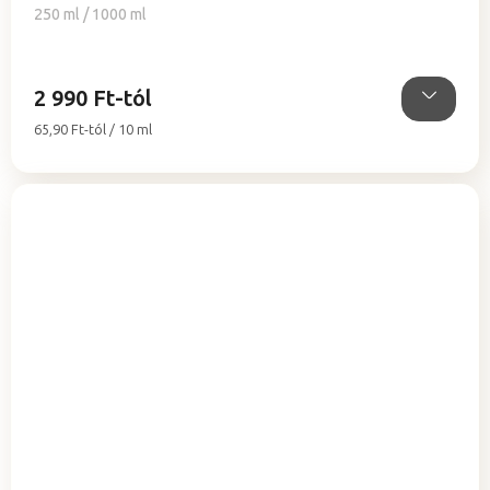
5-
250 ml / 1000 ml
ből
5,0
csillag.
2 990 Ft-tól
Egységár:
65,90 Ft-tól / 10 ml