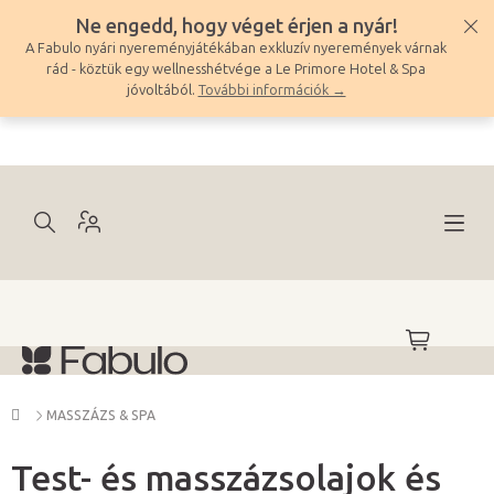
Ugrás
Ne engedd, hogy véget érjen a nyár!
a
A Fabulo nyári nyereményjátékában exkluzív nyeremények várnak
fő
rád - köztük egy wellnesshétvége a Le Primore Hotel & Spa
tartalomhoz
jóvoltából.
További információk →
KOSÁR
Kezdőlap
MASSZÁZS & SPA
Test- és masszázsolajok és