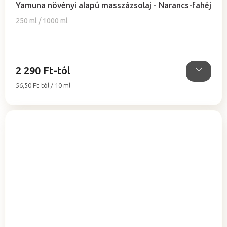
Yamuna növényi alapú masszázsolaj - Narancs-fahéj
átlagos
értékelése
250 ml / 1000 ml
5-
ből
5,0
csillag.
2 290 Ft-tól
Egységár:
56,50 Ft-tól / 10 ml