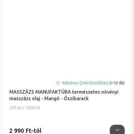
A
Raktáron (24ó kiszállítás)
(>10 db)
termék
MASSZÁZS MANUFAKTÚRA természetes növényi
átlagos
masszázs olaj - Mangó - Őszibarack
értékelése
5-
250 ml / 1000 ml
ből
5,0
csillag.
2 990 Ft-tól