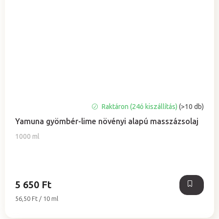
A
Raktáron (24ó kiszállítás)
(>10 db)
termék
Yamuna gyömbér-lime növényi alapú masszázsolaj
átlagos
értékelése
1000 ml
5-
ből
5,0
csillag.
5 650 Ft
Egységár:
56,50 Ft / 10 ml