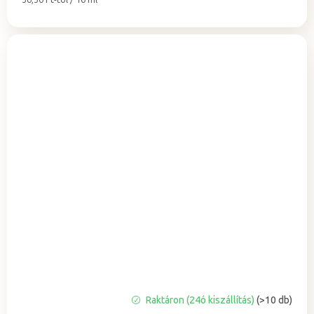
A
Raktáron (24ó kiszállítás)
(>10 db)
termék