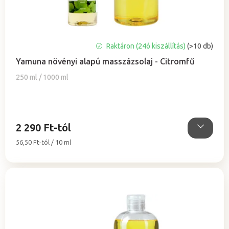
A
Raktáron (24ó kiszállítás)
(>10 db)
termék
Yamuna növényi alapú masszázsolaj - Citromfű
átlagos
értékelése
250 ml / 1000 ml
5-
ből
5,0
csillag.
2 290 Ft-tól
Egységár:
56,50 Ft-tól / 10 ml