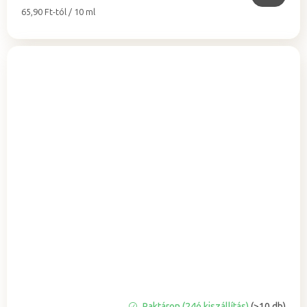
Egységár:
65,90 Ft-tól / 10 ml
A
Raktáron (24ó kiszállítás)
(>10 db)