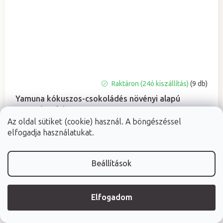
A
Raktáron (24ó kiszállítás)
(9 db)
termék
Yamuna kókuszos-csokoládés növényi alapú
átlagos
masszázsolaj
értékelése
Az oldal sütiket (cookie) használ. A böngészéssel
5-
250 ml / 1000 ml
elfogadja használatukat.
ből
5,0
csillag.
5 650 Ft
Beállítások
Egységár:
56,50 Ft / 10 ml
Elfogadom