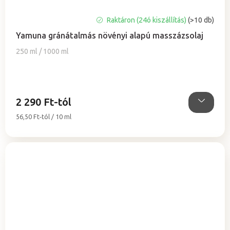
A
Raktáron (24ó kiszállítás)
(>10 db)
termék
Yamuna gránátalmás növényi alapú masszázsolaj
átlagos
értékelése
250 ml / 1000 ml
5-
ből
5,0
csillag.
2 290 Ft-tól
Egységár:
56,50 Ft-tól / 10 ml