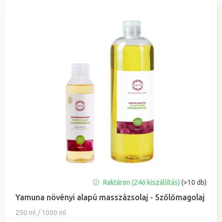
m
é
k
e
k
r
e
n
d
e
z
é
s
e
A
Raktáron (24ó kiszállítás)
(>10 db)
termék
Yamuna növényi alapú masszázsolaj - Szőlőmagolaj
átlagos
értékelése
250 ml / 1000 ml
5-