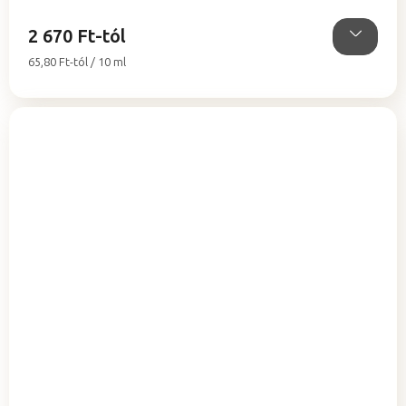
csillag.
2 670 Ft-tól
Egységár:
65,80 Ft-tól / 10 ml