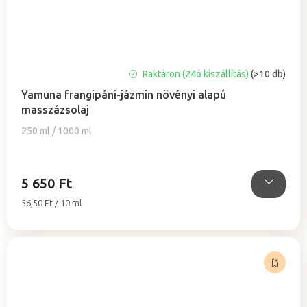
A
Raktáron (24ó kiszállítás)
(>10 db)
termék
Yamuna frangipáni-jázmin növényi alapú
átlagos
masszázsolaj
értékelése
5-
250 ml / 1000 ml
ből
5,0
csillag.
5 650 Ft
Egységár:
56,50 Ft / 10 ml