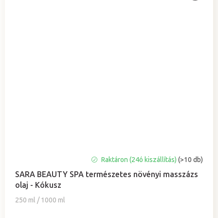
A
Raktáron (24ó kiszállítás)
(>10 db)
termék
SARA BEAUTY SPA természetes növényi masszázs
átlagos
olaj - Kókusz
értékelése
5-
250 ml / 1000 ml
ből
5,0