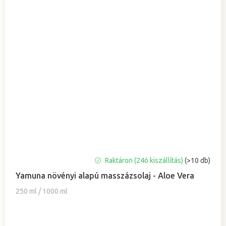
A
Raktáron (24ó kiszállítás)
(>10 db)
termék
Yamuna növényi alapú masszázsolaj - Aloe Vera
átlagos
értékelése
250 ml / 1000 ml
5-
ből
5,0