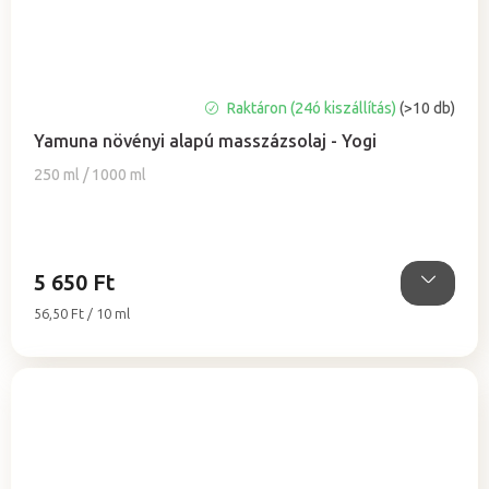
A
Raktáron (24ó kiszállítás)
(>10 db)
termék
Yamuna növényi alapú masszázsolaj - Yogi
átlagos
értékelése
250 ml / 1000 ml
5-
ből
5,0
csillag.
5 650 Ft
Egységár:
56,50 Ft / 10 ml