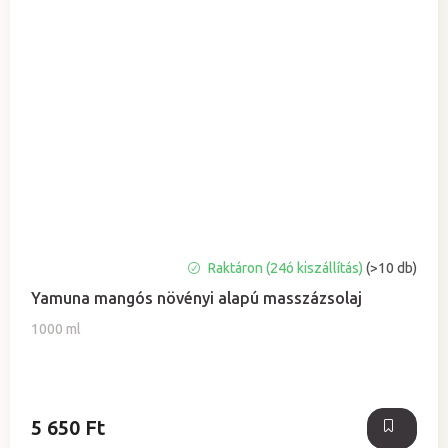
A
Raktáron (24ó kiszállítás)
(>10 db)
termék
Yamuna mangós növényi alapú masszázsolaj
átlagos
értékelése
1000 ml
5-
ből
5,0
csillag.
5 650 Ft