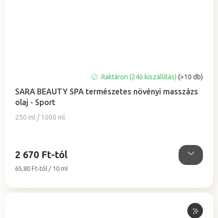
A
Raktáron (24ó kiszállítás)
(>10 db)
termék
SARA BEAUTY SPA természetes növényi masszázs
átlagos
olaj - Sport
értékelése
5-
250 ml / 1000 ml
ből
5,0
csillag.
2 670 Ft-tól
Egységár:
65,80 Ft-tól / 10 ml