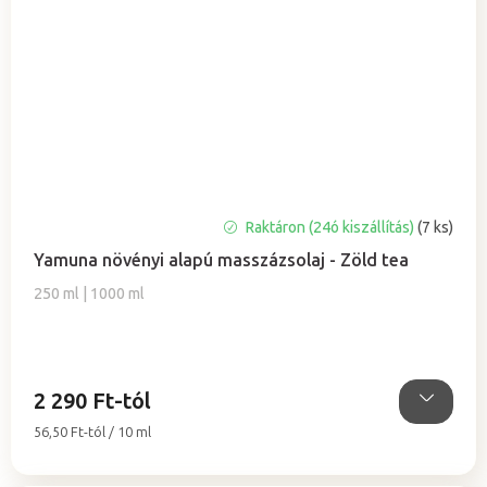
A
Raktáron (24ó kiszállítás)
(7 ks)
termék
Yamuna növényi alapú masszázsolaj - Zöld tea
átlagos
értékelése
250 ml | 1000 ml
5-
ből
0,0
csillag.
2 290 Ft-tól
Egységár:
56,50 Ft-tól / 10 ml