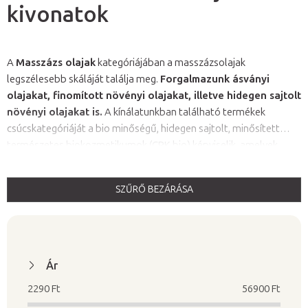
kivonatok
A
Masszázs olajak
kategóriájában
a masszázsolajak
legszélesebb skáláját találja meg
.
Forgalmazunk ásványi
olajakat, finomított növényi olajakat, illetve hidegen sajtolt
növényi olajakat is.
A kínálatunkban található termékek
csúcskategóriáját a bio minőségű, hidegen sajtolt, minősített
természetes biokozmetikumok
(CPK bio) képviselik, amelyek
tisztán természetes eredetűek, ásványi olajok hozzáadása nélkül
(paraffinum liquidum),
szintetikus illatanyagok, tartósítószerek és
SZŰRŐ BEZÁRÁSA
színezékek nélkül készülnek.
T
e
r
m
Ár
é
2290
Ft
56900
Ft
k