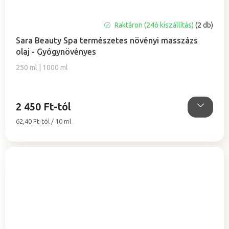
A
Raktáron (24ó kiszállítás)
(2 db)
termék
Sara Beauty Spa természetes növényi masszázs
átlagos
olaj - Gyógynövényes
értékelése
5-
250 ml | 1000 ml
ből
5,0
csillag.
2 450 Ft-tól
Egységár:
62,40 Ft-tól / 10 ml