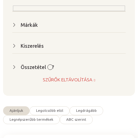
e
k
l
Márkák
i
s
t
Kiszerelés
á
j
Összetétel
?
a
SZŰRŐK ELTÁVOLÍTÁSA
Ajánljuk
Legolcsóbb elöl
Legdrágább
T
Legnépszerűbb termékek
ABC szerint
e
r