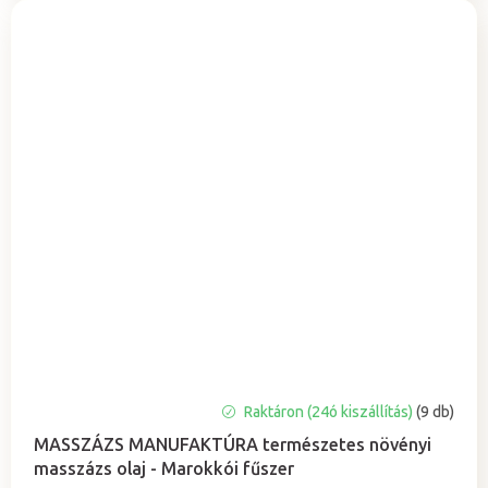
A
Raktáron (24ó kiszállítás)
(9 db)
termék
MASSZÁZS MANUFAKTÚRA természetes növényi
átlagos
masszázs olaj - Marokkói fűszer
értékelése