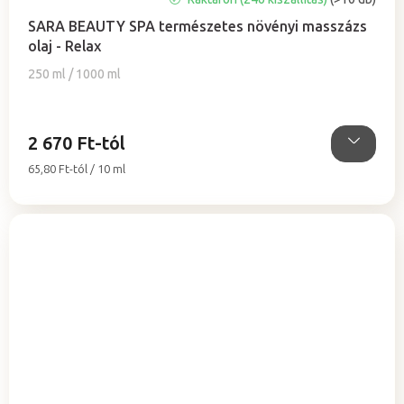
termék
SARA BEAUTY SPA természetes növényi masszázs
átlagos
olaj - Relax
értékelése
5-
250 ml / 1000 ml
ből
5,0
csillag.
2 670 Ft-tól
Egységár:
65,80 Ft-tól / 10 ml