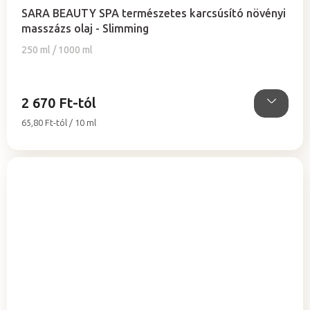
termék
SARA BEAUTY SPA természetes karcsúsító növényi
átlagos
masszázs olaj - Slimming
értékelése
5-
250 ml / 1000 ml
ből
5,0
csillag.
2 670 Ft-tól
Egységár:
65,80 Ft-tól / 10 ml