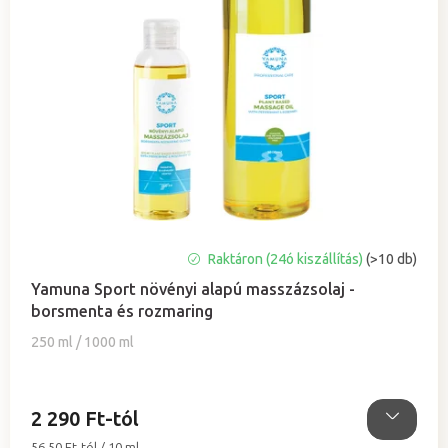
A
Raktáron (24ó kiszállítás)
(>10 db)
termék
Yamuna Sport növényi alapú masszázsolaj -
átlagos
borsmenta és rozmaring
értékelése
5-
250 ml / 1000 ml
ből
5,0
csillag.
2 290 Ft-tól
Egységár:
56,50 Ft-tól / 10 ml