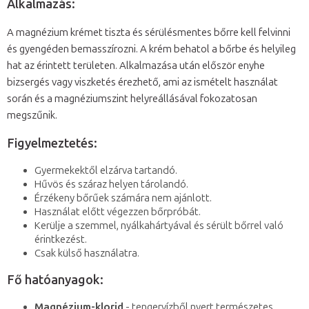
Alkalmazás:
A magnézium krémet tiszta és sérülésmentes bőrre kell felvinni
és gyengéden bemasszírozni. A krém behatol a bőrbe és helyileg
hat az érintett területen. Alkalmazása után először enyhe
bizsergés vagy viszketés érezhető, ami az ismételt használat
során és a magnéziumszint helyreállásával fokozatosan
megszűnik.
Figyelmeztetés:
Gyermekektől elzárva tartandó.
Hűvös és száraz helyen tárolandó.
Érzékeny bőrűek számára nem ajánlott.
Használat előtt végezzen bőrpróbát.
Kerülje a szemmel, nyálkahártyával és sérült bőrrel való
érintkezést.
Csak külső használatra.
Fő hatóanyagok:
Magnézium-klorid
- tengervízből nyert természetes