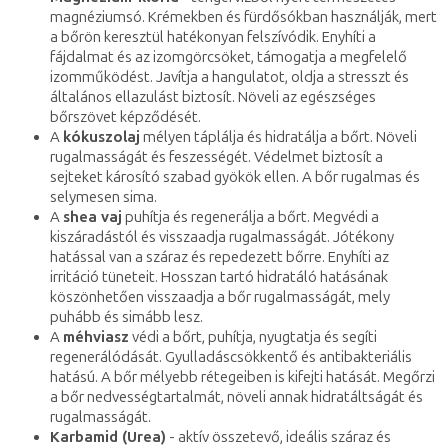
magnéziumsó. Krémekben és fürdősókban használják, mert
a bőrön keresztül hatékonyan felszívódik. Enyhíti a
fájdalmat és az izomgörcsöket, támogatja a megfelelő
izomműködést. Javítja a hangulatot, oldja a stresszt és
általános ellazulást biztosít. Növeli az egészséges
bőrszövet képződését.
A
kókuszolaj
mélyen táplálja és hidratálja a bőrt. Növeli
rugalmasságát és feszességét. Védelmet biztosít a
sejteket károsító szabad gyökök ellen. A bőr rugalmas és
selymesen sima.
A
shea vaj
puhítja és regenerálja a bőrt. Megvédi a
kiszáradástól és visszaadja rugalmasságát. Jótékony
hatással van a száraz és repedezett bőrre. Enyhíti az
irritáció tüneteit. Hosszan tartó hidratáló hatásának
köszönhetően visszaadja a bőr rugalmasságát, mely
puhább és simább lesz.
A
méhviasz
védi a bőrt, puhítja, nyugtatja és segíti
regenerálódását. Gyulladáscsökkentő és antibakteriális
hatású. A bőr mélyebb rétegeiben is kifejti hatását. Megőrzi
a bőr nedvességtartalmát, növeli annak hidratáltságát és
rugalmasságát.
Karbamid (Urea)
- aktív összetevő, ideális száraz és