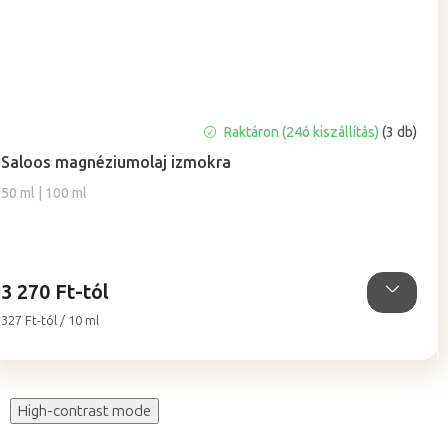
Raktáron (24ó kiszállítás)
(3 db)
Saloos magnéziumolaj izmokra
50 ml | 100 ml
3 270 Ft-tól
Egységár:
327 Ft-tól / 10 ml
High-contrast mode