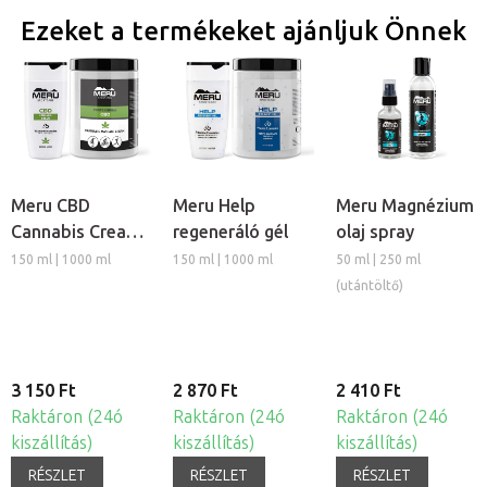
Ezeket a termékeket ajánljuk Önnek
Meru CBD
Meru Help
Meru Magnézium
Cannabis Cream
regeneráló gél
olaj spray
regeneráló
150 ml | 1000 ml
150 ml | 1000 ml
50 ml | 250 ml
masszázs krém
(utántöltő)
3 150 Ft
2 870 Ft
2 410 Ft
Raktáron (24ó
Raktáron (24ó
Raktáron (24ó
kiszállítás)
kiszállítás)
kiszállítás)
RÉSZLET
RÉSZLET
RÉSZLET