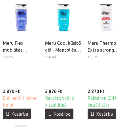
Meru Flex
Meru Cool hűsítő
Meru Thermo
mobilitás
gél - Mentol és
Extra strong
masszázs gél
Eukaliptusz
melegítő krém -
150 ml
150 ml
150 ml
Fahéj és Chili
2 870 Ft
2 870 Ft
2 870 Ft
Elérhető 1 héten
Raktáron (24ó
Raktáron (24ó
belül
kiszállítás)
kiszállítás)
Kosárba
Kosárba
Kosárba