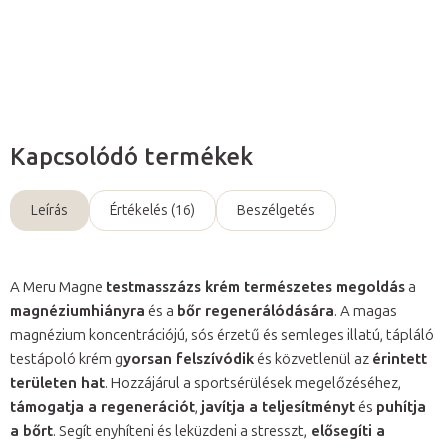
Kérdés
Kapcsolódó termékek
Leírás
Értékelés (16)
Beszélgetés
A Meru Magne
testmasszázs krém természetes megoldás
a
magnéziumhiányra
és a
bőr regenerálódására
. A magas
magnézium koncentrációjú, sós érzetű és semleges illatú, tápláló
testápoló krém g
yorsan felszívódik
és közvetlenül az
érintett
területen hat
. Hozzájárul a sportsérülések megelőzéséhez,
támogatja a regenerációt
,
javítja a teljesítményt
és
puhítja
a bőrt
. Segít enyhíteni és leküzdeni a stresszt,
elősegíti a