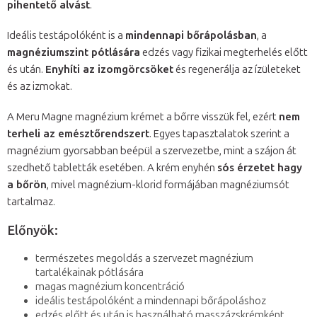
pihentető alvást
.
Ideális testápolóként is a
mindennapi bőrápolásban
, a
magnéziumszint pótlására
edzés vagy fizikai megterhelés előtt
és után.
Enyhíti az izomgörcsöket
és regenerálja az ízületeket
és az izmokat.
A Meru Magne magnézium krémet a bőrre visszük fel, ezért
nem
terheli az emésztőrendszert
. Egyes tapasztalatok szerint a
magnézium gyorsabban beépül a szervezetbe, mint a szájon át
szedhető tabletták esetében. A krém enyhén
sós érzetet hagy
a bőrön
, mivel magnézium-klorid formájában magnéziumsót
tartalmaz.
Előnyök:
természetes megoldás a szervezet magnézium
tartalékainak pótlására
magas magnézium koncentráció
ideális testápolóként a mindennapi bőrápoláshoz
edzés előtt és után is használható masszázskrémként