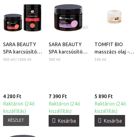
SARA BEAUTY
SARA BEAUTY
TOMFIT BIO
SPA karcsúsító
SPA karcsúsító
masszázs olaj -
masszázs krém -
masszázs krém -
kókusz
500 ml | 1000 ml
500 ml
300 ml
Thermo Chili
Thermo Fahéj
4 280 Ft
7 390 Ft
5 890 Ft
Raktáron (24ó
Raktáron (24ó
Raktáron (24ó
kiszállítás)
kiszállítás)
kiszállítás)
RÉSZLET
Kosárba
Kosárba