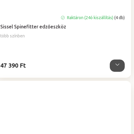
A
Raktáron (24ó kiszállítás)
(4 db)
termék
Sissel Spinefitter edzőeszköz
átlagos
értékelése
több színben
5-
ből
5,0
csillag.
47 390 Ft