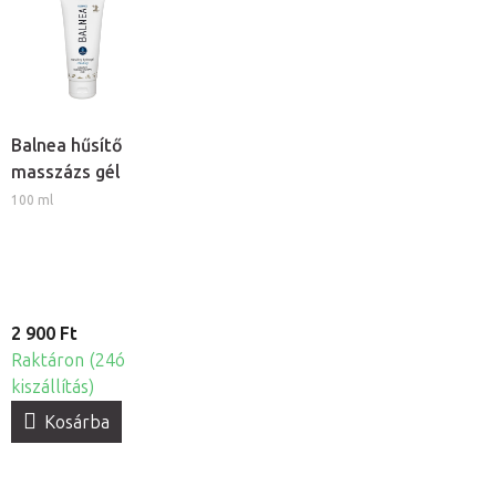
Balnea hűsítő
masszázs gél
100 ml
2 900 Ft
Raktáron (24ó
kiszállítás)
Kosárba