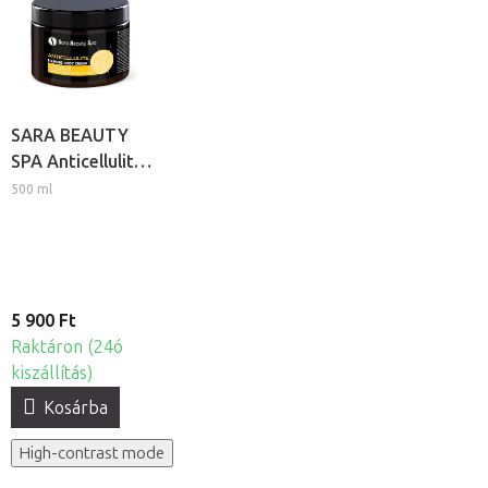
SARA BEAUTY
SPA Anticellulite
krém
500 ml
5 900 Ft
Raktáron (24ó
kiszállítás)
Kosárba
High-contrast mode