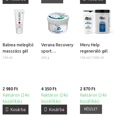
Balnea melegítő
Verana Recovery
Meru Help
masszázs gél
sport
regeneráló gél
masszázsviasz
100 ml
200 g
150 ml | 1000 ml
2 980 Ft
4 350 Ft
2 870 Ft
Raktáron (24ó
Raktáron (24ó
Raktáron (24ó
kiszállítás)
kiszállítás)
kiszállítás)
RÉSZLET
Kosárba
Kosárba