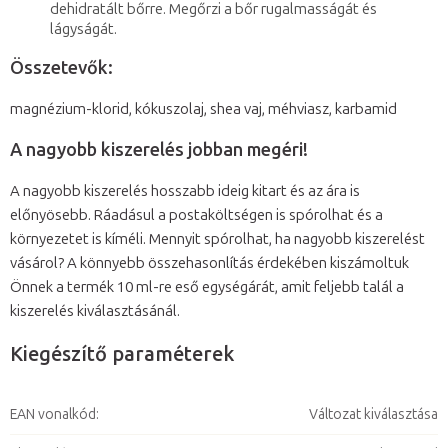
dehidratált bőrre. Megőrzi a bőr rugalmasságát és
lágyságát.
Összetevők:
magnézium-klorid, kókuszolaj, shea vaj, méhviasz, karbamid
A nagyobb kiszerelés jobban megéri!
A nagyobb kiszerelés hosszabb ideig kitart és az ára is
előnyösebb. Ráadásul a postaköltségen is spórolhat és a
környezetet is kíméli. Mennyit spórolhat, ha nagyobb kiszerelést
vásárol? A könnyebb összehasonlítás érdekében kiszámoltuk
Önnek a termék 10 ml-re eső egységárát, amit feljebb talál a
kiszerelés kiválasztásánál.
Kiegészítő paraméterek
EAN vonalkód
:
Változat kiválasztása