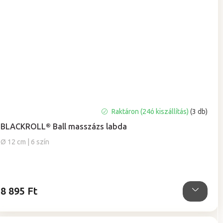
A
Raktáron (24ó kiszállítás)
(3 db)
termék
BLACKROLL® Ball masszázs labda
átlagos
értékelése
Ø 12 cm | 6 szín
5-
ből
5,0
csillag.
8 895 Ft