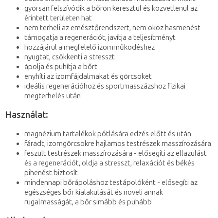
gyorsan felszívódik a bőrön keresztül és közvetlenül az
érintett területen hat
nem terheli az emésztőrendszert, nem okoz hasmenést
támogatja a regenerációt, javítja a teljesítményt
hozzájárul a megfelelő izomműködéshez
nyugtat, csökkenti a stresszt
ápolja és puhítja a bőrt
enyhíti az izomfájdalmakat és görcsöket
ideális regenerációhoz és sportmasszázshoz fizikai
megterhelés után
Használat:
magnézium tartalékok pótlására edzés előtt és után
fáradt, izomgörcsökre hajlamos testrészek masszírozására
feszült testrészek masszírozására - elősegíti az ellazulást
és a regenerációt, oldja a stresszt, relaxációt és békés
pihenést biztosít
mindennapi bőrápoláshoz testápolóként - elősegíti az
egészséges bőr kialakulását és növeli annak
rugalmasságát, a bőr simább és puhább