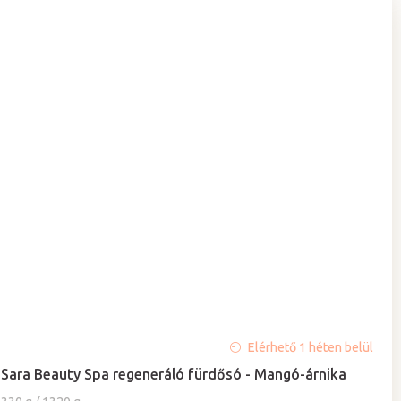
A
Elérhető 1 héten belül
termék
Sara Beauty Spa regeneráló fürdősó - Mangó-árnika
átlagos
értékelése