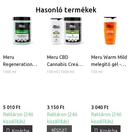
Hasonló termékek
Meru
Meru CBD
Meru Warm Mild
Regeneration
Cannabis Cream
melegítő gél -
izomlazító
regeneráló
Gyömbér és
1000 ml
150 ml | 1000 ml
150 ml
regeneráló
masszázs krém
Szegfűszeg
masszázs krém
5 010 Ft
3 150 Ft
3 040 Ft
Raktáron (24ó
Raktáron (24ó
Raktáron (24ó
kiszállítás)
kiszállítás)
kiszállítás)
RÉSZLET
Kosárba
Kosárba