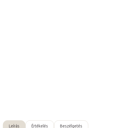
31 417 Ft ÁFA nélkül
Egységár:
Raktáron (24ó kiszállítás)
(1 db)
Várható kézbesítés:
2026. 08. 11.
Hozzáadás a kosárhoz
A BaMuSta® Board Placa
egyensúlyozó deszka
remek
választás
terápiához
,
rehabilitációhoz
vagy
célzott
egyensúlyfejlesztő edzésekhez
.
Részletes információ
Kérdés
Leírás
Értékelés
Beszélgetés