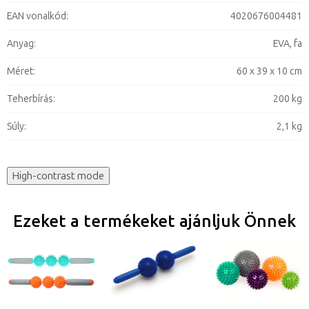
EAN vonalkód
:
4020676004481
Anyag
:
EVA, fa
Méret
:
60 x 39 x 10 cm
Teherbírás
:
200 kg
Súly
:
2,1 kg
High-contrast mode
Ezeket a termékeket ajánljuk Önnek