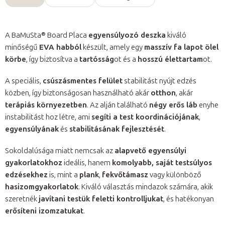
A BaMuSta® Board Placa
egyensúlyozó deszka
kiváló
minőségű
EVA habból
készült, amely egy
masszív fa lapot ölel
körbe
, így biztosítva a
tartósság
ot és a
hosszú élettartam
ot.
A speciális,
csúszásmentes felület
stabilitást nyújt edzés
közben, így biztonságosan használható akár
otthon
, akár
terápiás környezetben
. Az alján található
négy erős láb
enyhe
instabilitást hoz létre, ami
segíti a test koordinációjának
,
egyensúlyának
és
stabilitásának fejlesztését
.
Sokoldalúsága miatt nemcsak az
alapvető egyensúlyi
gyakorlatokhoz
ideális, hanem
komolyabb, saját testsúlyos
edzésekhez
is, mint a
plank
,
fekvőtámasz
vagy különböző
hasizomgyakorlatok
. Kiváló választás mindazok számára, akik
szeretnék
javítani testük feletti kontrolljukat
, és hatékonyan
erősíteni izomzatukat
.