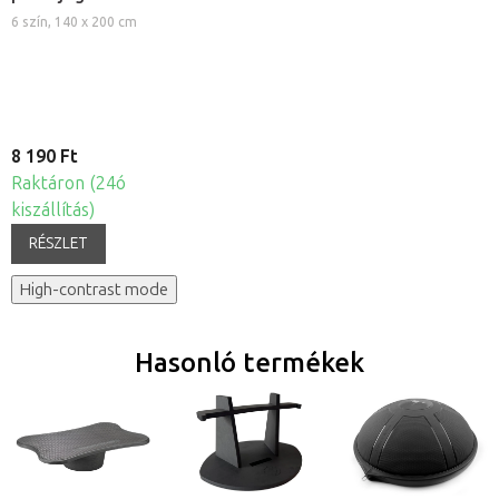
6 szín, 140 x 200 cm
8 190 Ft
Raktáron (24ó
kiszállítás)
RÉSZLET
High-contrast mode
Hasonló termékek