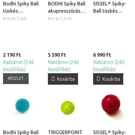
Bodhi Spiky Ball
BODHI Spiky Ball
SISSEL® Spiky-
tüskés
akupresszúrás
Ball tüskés
akupresszúrás
masszázslabdák,
akupresszúrás
Ø 9 cm, 2 szín
Ø 5, 6, 7, 8 cm
masszírozólabda
4db
masszírozólabda
Ø 10cm, 2db
2 190 Ft
5 590 Ft
6 990 Ft
Raktáron (24ó
Raktáron (24ó
Raktáron (24ó
kiszállítás)
kiszállítás)
kiszállítás)
RÉSZLET
Kosárba
Kosárba
Bodhi Spiky Ball
TRIGGERPOINT
SISSEL® Spiky-