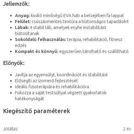
Jellemzők:
Anyag:
kiváló minőségű EVA hab a belsejében fa lappal
Felület:
csúszásmentes textúra a biztonságos tapadásért
Lábak:
4 stabil láb, amelyek enyhe instabilitást
biztosítanak
Sokoldalú felhasználás:
terápia, rehabilitáció, fitnesz
edzés
Kompakt és könnyű:
egyszerűen tárolható és szállítható
Előnyök:
Javítja az egyensúlyt, koordinációt és stabilitást
Elősegíti az izomerő fejlesztését
Ideális fizioterápiára és rehabilitációra
Fokozza a saját testsúllyal végzett gyakorlatok
hatékonyságát
Kiegészítő paraméterek
Jótállás
:
2 év