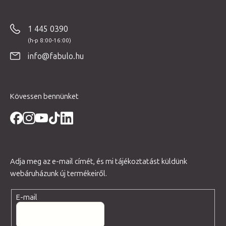
á
b
1 445 0390
l
é
info@fabulo.hu
c
Kövessen bennünket
Adja meg az e-mail címét, és mi tájékoztatást küldünk
webáruházunk új termékeiről.
E-mail