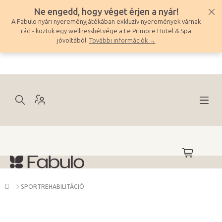
Ugrás
Ne engedd, hogy véget érjen a nyár!
a
A Fabulo nyári nyereményjátékában exkluzív nyeremények várnak
fő
rád - köztük egy wellnesshétvége a Le Primore Hotel & Spa
tartalomhoz
jóvoltából.
További információk →
KOSÁR
Kezdőlap
SPORTREHABILITÁCIÓ