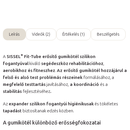
Kérdés
Leírás
Videók (2)
Értékelés (1)
Beszélgetés
®
A
SISSEL
Fit-Tube erősítő gumikötél szilikon
fogantyúval
kiváló
segédeszköz
rehabilitációhoz
,
aerobikhoz és
fitneszhez
.
Az erősítő gumikötél hozzájárul a
felső és alsó test problémás részeinek
formálásához, a
megfelelő testtartás
javításához,
a koordináció
és a
stabilitás
fejlesztéséhez
.
Az
expander szilikon fogantyúi
higiénikusak
és tökéletes
tapadást
biztosítanak edzés közben.
A gumikötél különböző erősségfokozatai