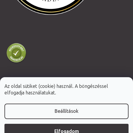
Az oldal sütiket (cookie) használ. A böngészéssel
Shoptet Premium készítette
elfogadja használatukat.
Copyright 2026
Fabulo.hu
. Minden jog fenntartva.
Beállítások
Elfogadom