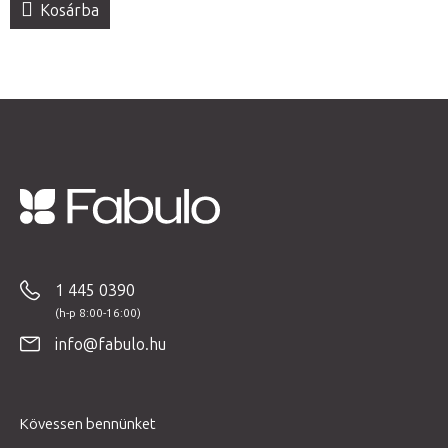
Kosárba
L
á
b
1 445 0390
l
é
info@fabulo.hu
c
Kövessen bennünket