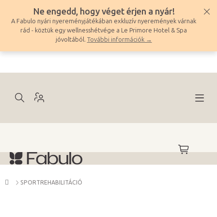
Ugrás
Ne engedd, hogy véget érjen a nyár!
a
A Fabulo nyári nyereményjátékában exkluzív nyeremények várnak
fő
rád - köztük egy wellnesshétvége a Le Primore Hotel & Spa
tartalomhoz
jóvoltából.
További információk →
KOSÁR
Kezdőlap
SPORTREHABILITÁCIÓ