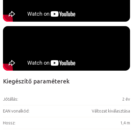
Kiegészítő paraméterek
Jótállás
:
2 év
EAN vonalkód
:
Változat kiválasztása
Hossz
:
1,4 m