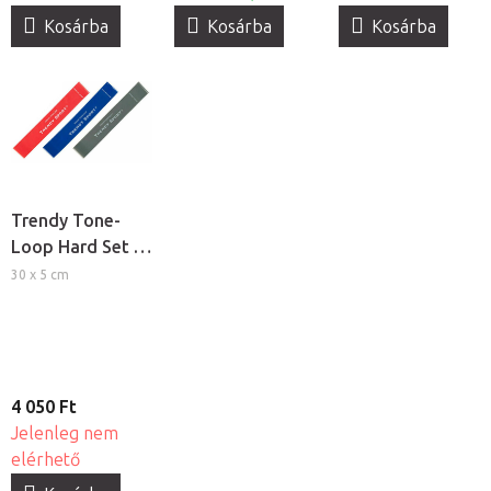
Kosárba
Kosárba
Kosárba
Trendy Tone-
Loop Hard Set -
Erős ellenállású
30 x 5 cm
fitness
gumiszalag szett
4 050 Ft
Jelenleg nem
elérhető