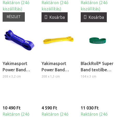
Raktáron (24ó
Raktáron (24ó
Raktáron (24ó
kiszállítás)
kiszállítás)
kiszállítás)
RÉSZLET
Kosárba
Kosárba
Yakimasport
Yakimasport
BlackRoll® Super
Power Band
Power Band
Band textilbe
erősítő
erősítő
szõtt fitness
208 x 3,2 cm
208 x 1,3 cm
104 x 3 cm
gumiszalag -
gumiszalag -
gumikötél -
erős ellenállás
könnyű ellenállás
közepes
ellenállás
10 490 Ft
4 590 Ft
11 030 Ft
Raktáron (24ó
Raktáron (24ó
Raktáron (24ó