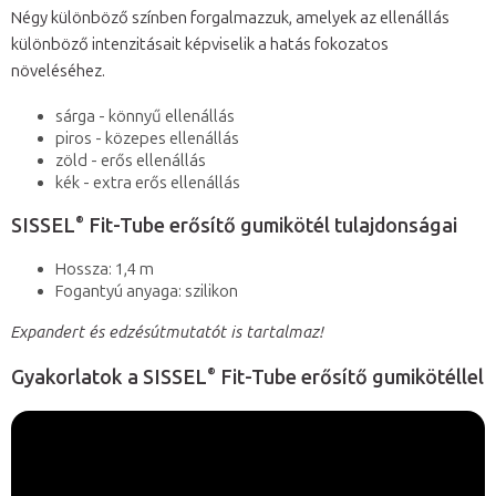
Négy különböző színben forgalmazzuk, amelyek az ellenállás
különböző intenzitásait képviselik a hatás fokozatos
növeléséhez.
sárga - könnyű ellenállás
piros - közepes ellenállás
zöld - erős ellenállás
kék - extra erős ellenállás
®
SISSEL
Fit-Tube erősítő gumikötél tulajdonságai
Hossza: 1,4 m
Fogantyú anyaga: szilikon
Expandert és edzésútmutatót is tartalmaz!
®
Gyakorlatok a SISSEL
Fit-Tube erősítő gumikötéllel