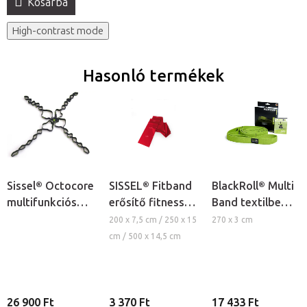
Kosárba
High-contrast mode
Hasonló termékek
Sissel® Octocore
SISSEL® Fitband
BlackRoll® Multi
multifunkciós
erősítő fitness
Band textilbe
edző gumiszalag
gumiszalag
szőtt fitness
200 x 7,5 cm / 250 x 15
270 x 3 cm
edzéshez
gumikötél
cm / 500 x 14,5 cm
fogantyúkkal
26 900 Ft
3 370 Ft
17 433 Ft