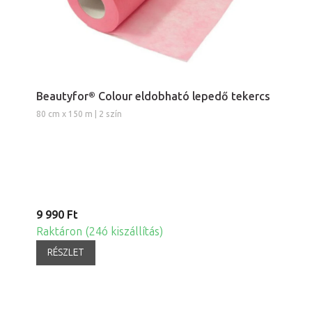
Beautyfor® Colour eldobható lepedő tekercs
80 cm x 150 m | 2 szín
9 990 Ft
Raktáron (24ó kiszállítás)
RÉSZLET