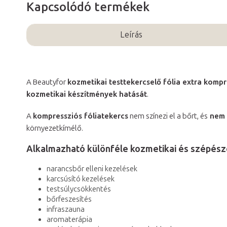
Kapcsolódó termékek
Leírás
A Beautyfor
kozmetikai testtekercselő fólia extra kompr
kozmetikai készítmények hatását
.
A
kompressziós fóliatekercs
nem színezi el a bőrt, és
nem v
környezetkímélő.
Alkalmazható különféle kozmetikai és szépész
narancsbőr elleni kezelések
karcsúsító kezelések
testsúlycsökkentés
bőrfeszesítés
infraszauna
aromaterápia