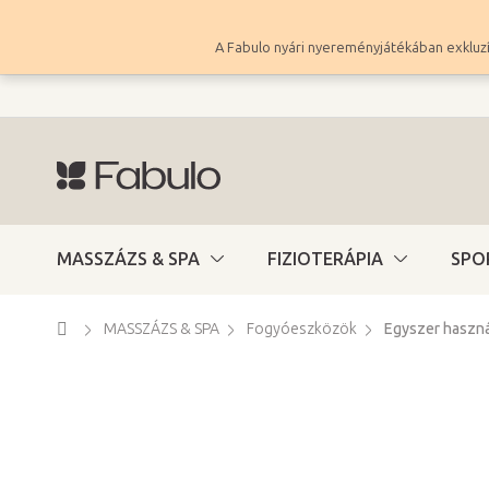
Ugrás
a
A Fabulo nyári nyereményjátékában exkluzí
fő
tartalomhoz
MASSZÁZS & SPA
FIZIOTERÁPIA
SPO
Kezdőlap
MASSZÁZS & SPA
Fogyóeszközök
Egyszer haszná