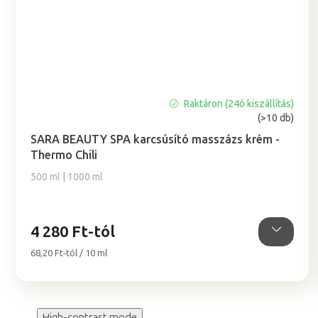
Raktáron (24ó kiszállítás)
A
(>10 db)
termék
átlagos
SARA BEAUTY SPA karcsúsító masszázs krém -
értékelése
Thermo Chili
5-
500 ml | 1000 ml
ből
5,0
csillag.
4 280 Ft-tól
Egységár:
68,20 Ft-tól / 10 ml
High-contrast mode