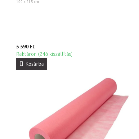
100 x 215 cm
5 590 Ft
Raktáron (24ó kiszállítás)
Kosárba