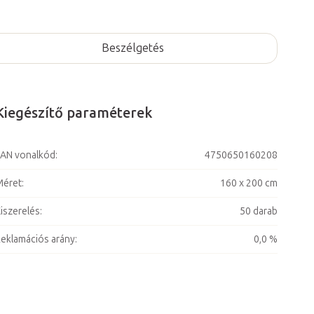
Beszélgetés
Kiegészítő paraméterek
AN vonalkód
:
4750650160208
Méret
:
160 x 200 cm
iszerelés
:
50 darab
eklamációs arány
:
0,0 %