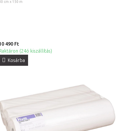
80 cm x 150 m
10 490 Ft
Raktáron (24ó kiszállítás)
Kosárba