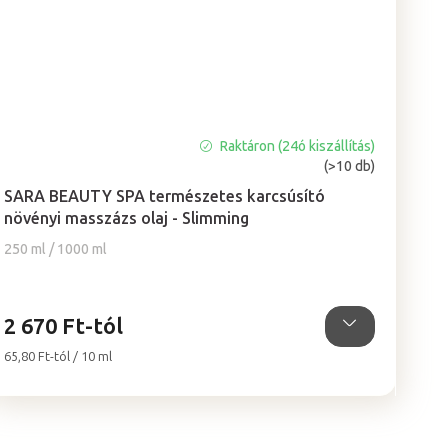
Raktáron (24ó kiszállítás)
A
(>10 db)
termék
átlagos
SARA BEAUTY SPA természetes karcsúsító
értékelése
növényi masszázs olaj - Slimming
5-
250 ml / 1000 ml
ből
5,0
csillag.
2 670 Ft-tól
Egységár:
65,80 Ft-tól / 10 ml