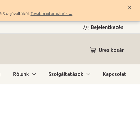
& Spa jóvoltából.
További információk →
Bejelentkezés
KOSÁR
Üres kosár
g
Rólunk
Szolgáltatások
Kapcsolat
ítás)
(9 db)