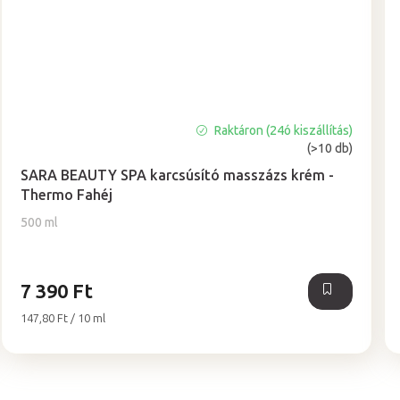
Raktáron (24ó kiszállítás)
A
(>10 db)
termék
átlagos
SARA BEAUTY SPA karcsúsító masszázs krém -
értékelése
Thermo Fahéj
5-
500 ml
ből
5,0
csillag.
7 390 Ft
Egységár:
147,80 Ft / 10 ml