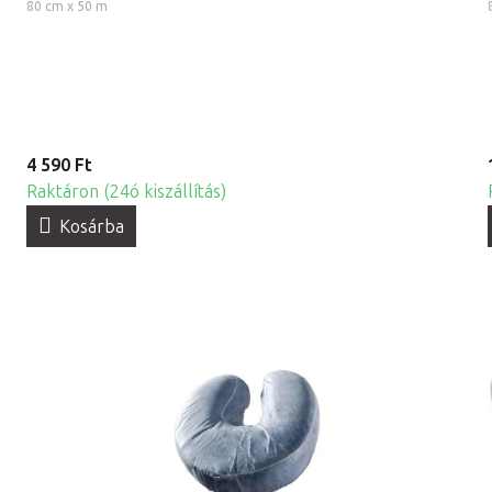
80 cm x 50 m
4 590 Ft
Raktáron (24ó kiszállítás)
Kosárba