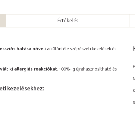
Értékelés
essziós hatása növeli a
különféle szépészeti kezelések és
E
ált ki allergiás reakciókat
. 100%-ig újrahasznosítható és
eti kezelésekhez:
K
R