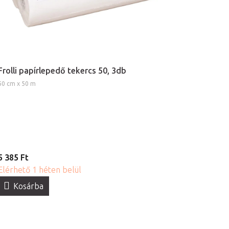
Frolli papírlepedő tekercs 50, 3db
50 cm x 50 m
5 385 Ft
Elérhető 1 héten belül
Kosárba