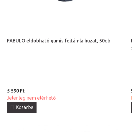
FABULO eldobható gumis fejtámla huzat, 50db
5 590 Ft
Jelenleg nem elérhető
Kosárba