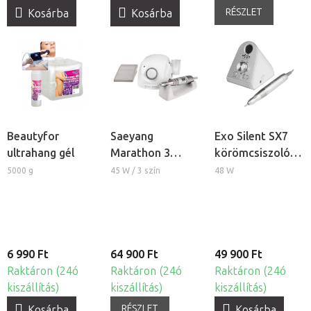
RÉSZLET
Kosárba
Kosárba
Beautyfor
Saeyang
Exo Silent SX7
ultrahang gél
Marathon 3
körömcsiszoló
Champion
gép
5000 g
45 W / 3 szín
48 W
körömcsiszoló
gép
6 990 Ft
64 900 Ft
49 900 Ft
Raktáron (24ó
Raktáron (24ó
Raktáron (24ó
kiszállítás)
kiszállítás)
kiszállítás)
RÉSZLET
Kosárba
Kosárba