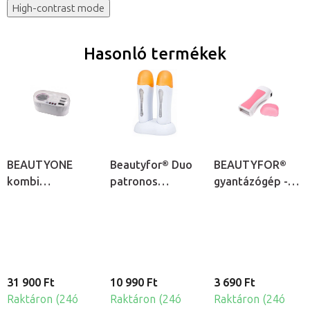
High-contrast mode
Hasonló termékek
BEAUTYONE
Beautyfor® Duo
BEAUTYFOR®
kombi
patronos
gyantázógép -
gyantamelegítő
gyantamelegítő
patronos
gép - patronos
gyantamelegítő
és
konzervgyanta
melegítő
31 900 Ft
10 990 Ft
3 690 Ft
Raktáron (24ó
Raktáron (24ó
Raktáron (24ó