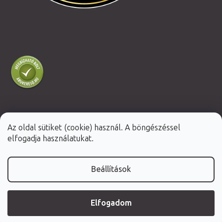
Az oldal sütiket (cookie) használ. A böngészéssel
Shoptet Premium készítette
elfogadja használatukat.
Copyright 2026
Fabulo.hu
. Minden jog fenntartva.
Beállítások
Elfogadom