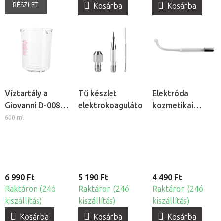
RÉSZLET
Kosárba
Kosárba
Víztartály a
Tű készlet
Elektróda
Giovanni D-008
elektrokoagulátorhoz
kozmetikai
és D-09
ózonizátorhoz -
600 ml
kozmetikai
Rúd
gőzölőkhöz
6 990 Ft
5 190 Ft
4 490 Ft
Raktáron (24ó
Raktáron (24ó
Raktáron (24ó
kiszállítás)
kiszállítás)
kiszállítás)
Kosárba
Kosárba
Kosárba