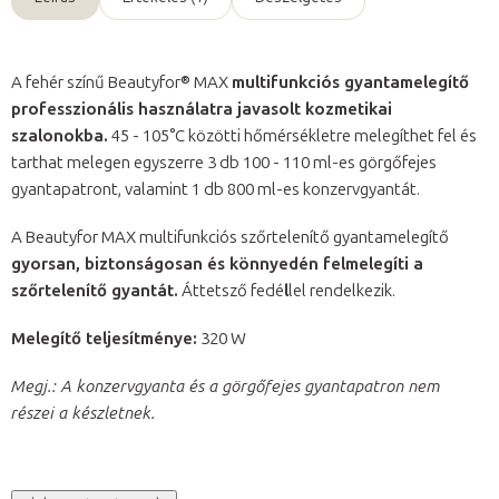
A fehér színű Beautyfor® MAX
multifunkciós gyantamelegítő
professzionális használatra javasolt kozmetikai
szalonokba.
45 - 105°C közötti hőmérsékletre melegíthet fel és
tarthat melegen egyszerre 3 db 100 - 110 ml-es görgőfejes
gyantapatront, valamint 1 db 800 ml-es konzervgyantát.
A Beautyfor MAX multifunkciós szőrtelenítő gyantamelegítő
gyorsan, biztonságosan és könnyedén felmelegíti a
szőrtelenítő gyantát.
Áttetsző fedé
l
lel rendelkezik.
Melegítő teljesítménye:
320 W
Megj.: A konzervgyanta és a görgőfejes gyantapatron nem
részei a készletnek.