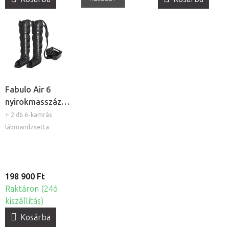
Fabulo Air 6
nyirokmasszázs
készülék, 6
+ 2 db 6-kamrás
kamrás
lábmandzsetta
198 900 Ft
Raktáron (24ó
kiszállítás)
Kosárba