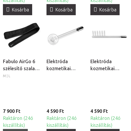
kiszállítás)
kiszállítás)
kiszállítás)
Kosárba
Kosárba
Kosárba
Fabulo AirGo 6
Elektróda
Elektróda
szélesítő szalag
kozmetikai
kozmetikai
lábmandzsettához,
ózonizátorhoz -
ózonizátorhoz -
M | L
2db
Gomba
Fésű
7 900 Ft
4 590 Ft
4 590 Ft
Raktáron (24ó
Raktáron (24ó
Raktáron (24ó
kiszállítás)
kiszállítás)
kiszállítás)