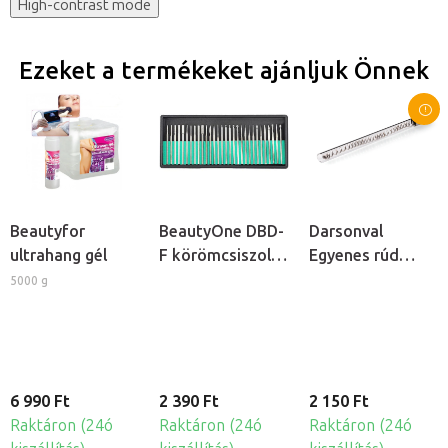
High-contrast mode
Ezeket a termékeket ajánljuk Önnek
Beautyfor
BeautyOne DBD-
Darsonval
ultrahang gél
F körömcsiszoló
Egyenes rúd
fej készlet, 30db
elektróda
5000 g
kozmetikai
ózonizátorhoz
6 990 Ft
2 390 Ft
2 150 Ft
Raktáron (24ó
Raktáron (24ó
Raktáron (24ó