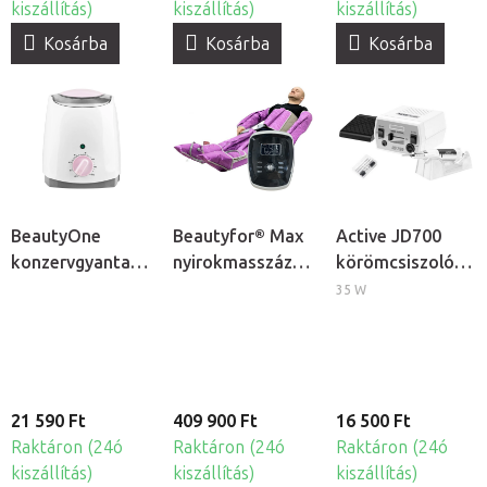
kiszállítás)
kiszállítás)
kiszállítás)
Kosárba
Kosárba
Kosárba
BeautyOne
Beautyfor® Max
Active JD700
konzervgyanta
nyirokmasszázs
körömcsiszoló
melegítő
gép
gép
35 W
21 590 Ft
409 900 Ft
16 500 Ft
Raktáron (24ó
Raktáron (24ó
Raktáron (24ó
kiszállítás)
kiszállítás)
kiszállítás)