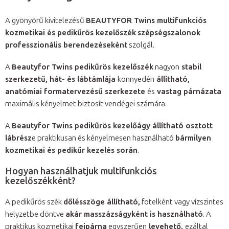
A gyönyörű kivitelezésű
BEAUTYFOR Twins multifunkciós
kozmetikai és pedikűrös kezelőszék
szépségszalonok
professzionális berendezéseként
szolgál.
A
Beautyfor Twins pedikűrös kezelőszék
nagyon
stabil
szerkezetű, hát- és lábtámlája
könnyedén
állítható,
anatómiai formatervezésű szerkezete
és
vastag párnázata
maximális kényelmet biztosít vendégei számára.
A
Beautyfor Twins pedikűrös kezelőágy állítható osztott
lábrész
e praktikusan és kényelmesen használható
bármilyen
kozmetikai és pedikűr kezelés során
.
Hogyan használhatjuk multifunkciós
kezelőszékként?
A pedikűrös szék
dőlésszöge állítható,
fotelként vagy vízszintes
helyzetbe döntve
akár masszázságyként is használható
. A
praktikus kozmetikai
fejpárna
egyszerűen
levehető,
ezáltal