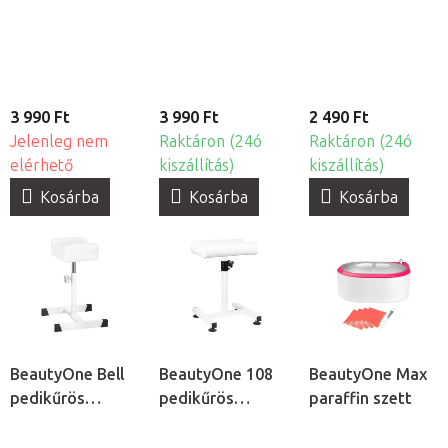
lábáztató zsák,
kezeléshez, 2db
50db
3 990 Ft
3 990 Ft
2 490 Ft
Jelenleg nem
Raktáron (24ó
Raktáron (24ó
elérhető
kiszállítás)
kiszállítás)
Kosárba
Kosárba
Kosárba
BeautyOne Bell
BeautyOne 108
BeautyOne Max
pedikűrös
pedikűrös
paraffin szett
lábtartó
lábtartó