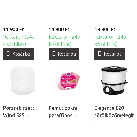
11 900 Ft
14 900 Ft
19 900 Ft
Raktáron (24ó
Raktáron (24ó
Raktáron (24ó
kiszállítás)
kiszállítás)
kiszállítás)
Kosárba
Kosárba
Kosárba
Porzsák szett
Pamut zokni
Elegante E20
Wind 585
paraffinos
törölközőmelegít
műkörmös
kezeléshez, 2db
0,8 l
porelszívóhoz,