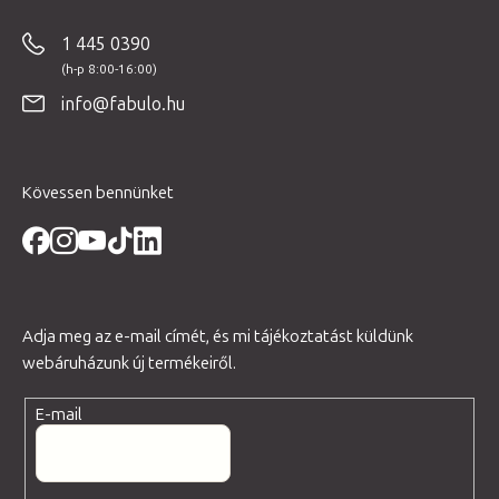
b
1 445 0390
l
é
info@fabulo.hu
c
Kövessen bennünket
Adja meg az e-mail címét, és mi tájékoztatást küldünk
webáruházunk új termékeiről.
E-mail