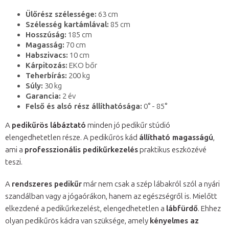
Ülőrész szélessége:
63 cm
Szélesség kartámlával:
85 cm
Hosszúság:
185 cm
Magasság:
70 cm
Habszivacs:
10 cm
Kárpitozás:
EKO bőr
Teherbírás:
200 kg
Súly:
30 kg
Garancia:
2 év
Felső és alsó rész állíthatósága:
0° - 85°
A
pedikűrös lábáztató
minden jó pedikűr stúdió
elengedhetetlen része. A pedikűrös kád
állítható magasságú
,
ami a
professzionális pedikűrkezelés
praktikus eszközévé
teszi.
A
rendszeres pedikűr
már nem csak a szép lábakról szól a nyári
szandálban vagy a jógaórákon, hanem az egészségről is. Mielőtt
elkezdené a pedikűrkezelést, elengedhetetlen a
lábfürdő
. Ehhez
olyan pedikűrös kádra van szüksége, amely
kényelmes az