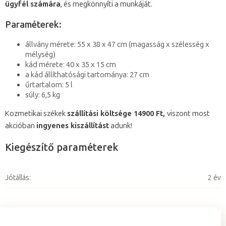
ügyfél számára
, és megkönnyíti a munkáját.
Paraméterek:
állvány mérete: 55 x 38 x 47 cm (magasság x szélesség x
mélység)
kád mérete: 40 x 35 x 15 cm
a kád állíthatósági tartománya: 27 cm
űrtartalom: 5 l
súly: 6,5 kg
Kozmetikai székek
szállítási költsége 14900 Ft,
viszont most
akcióban
ingyenes kiszállítást
adunk!
Kiegészítő paraméterek
Jótállás
:
2 év