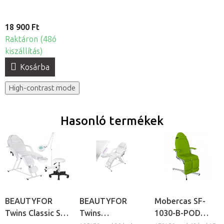
18 900 Ft
Raktáron (48ó
kiszállítás)
Kosárba
High-contrast mode
Hasonló termékek
BEAUTYFOR
BEAUTYFOR
Mobercas SF-
Twins Classic S4
Twins
1030-B-POD