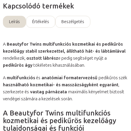
Kapcsolódó termékek
Leírás
Értékelés
Beszélgetés
A
Beautyfor Twins multifunkciós kozmetikai és pedikűrös
kezelőágy stabil szerkezettel, állítható hát- és lábtámlával
rendelkezik,
osztott lábrész
e pedig segítséget nyújt a
pedikűrös ágy
tökéletes kihasználásában.
A
multifunkciós
és
anatómiai formatervezésű
pedikűrös szék
használható kozmetikai- és masszázságyként egyaránt
,
szerkezete és
vastag párnázata
maximális kényelmet biztosít
vendégei számára a kezelések során.
A Beautyfor Twins multifunkciós
kozmetikai és pedikűrös kezelőágy
tulajdonságai és funkciói