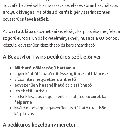
hozzáférhetővé válik a masszázs kezelések során használatos
arclyuk kivágás.
Az
oldalsó karfák
igény szerint szintén
egyszerűen
levehetőek.
Az
osztott lábas
kozmetikai kezelőágy kárpitozása megfelel a
szigorú európai uniós követelményeknek,
huzata EKO bőrből
készült, egyszerűen tisztítható és karbantartható.
A Beautyfor Twins pedikűrös szék előnyei
állítható dőlésszögű
háttámla
egyenként
állítható dőlésszögű osztott lábrész
vízszintes helyzetbe dönthető
egyszerűen használható
és
tisztítható
levehető karfák
arclyuk kivágás dugójaként is szolgáló
kozmetikai
fejpárna
kiváló minőségű, egyszerűen tisztítható
EKO bőr
kárpitozás
A pedikűrös kezelőágy méretei