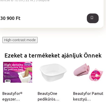
lencse Ø 12 cm / 22 W / 5 dioptria
ből
4,9
csillag.
30 900 Ft
High-contrast mode
Ezeket a termékeket ajánljuk Önnek
Beautyfor®
BeautyOne
Beautyfor Pamut
egyszer
pedikűrös
kesztyű
használatos
lábáztató tál
paraffinos