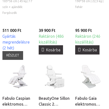
kozmetikai
pedikűrös
összecsukható
185*56 cm | 45 kg | 17
190*58 cm | 22,5 kg |
kezelőágy
lábáztató
és hordozható
szín + ajándék:
fehér
pedikűrös
forgószék
kezelőágy
511 000 Ft
39 900 Ft
95 900 Ft
Gyártás
Raktáron (48ó
Raktáron (24ó
megrendelésre
kiszállítás)
kiszállítás)
(2 hét)
Kosárba
Kosárba
RÉSZLET
Fabulo Caspian
BeautyOne Sillon
Fabulo Gaia
elektromos
Classic 2
elektromos