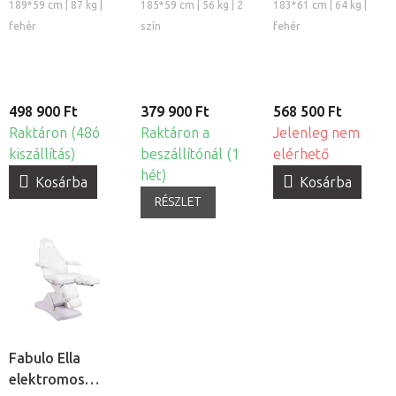
pedikűrös
elektromos
pedikűrös
189*59 cm | 87 kg |
185*59 cm | 56 kg | 2
183*61 cm | 64 kg |
kezelőszék
pedikűrös
kezelőszék
fehér
szín
fehér
kezelőszék
498 900 Ft
379 900 Ft
568 500 Ft
Raktáron (48ó
Raktáron a
Jelenleg nem
kiszállítás)
beszállítónál (1
elérhető
hét)
Kosárba
Kosárba
RÉSZLET
Fabulo Ella
elektromos