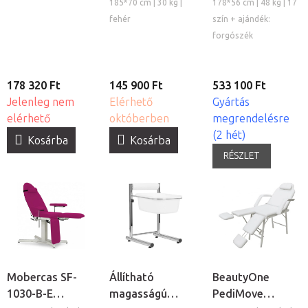
pedikűrös
multifunkciós
pedikűrös
185*70 cm | 30 kg |
178*56 cm | 48 kg | 17
kezelőágy, szék
kozmetikai és
kezelőágy
fehér
szín + ajándék:
és nagyítós
pedikűrös
forgószék
lámpa szett
kezelőágy
178 320 Ft
145 900 Ft
533 100 Ft
Jelenleg nem
Elérhető
Gyártás
elérhető
októberben
megrendelésre
(2 hét)
Kosárba
Kosárba
RÉSZLET
Mobercas SF-
Állítható
BeautyOne
1030-B-E
magasságú
PediMove