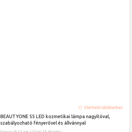
A
Elérhető októberben
termék
BEAUTYONE S5 LED kozmetikai lámpa nagyítóval,
átlagos
szabályozható fényerővel és állvánnyal
értékelése
5-