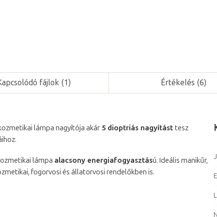
Kapcsolódó fájlok (1)
Értékelés (6)
ozmetikai lámpa nagyítója akár
5 dioptriás nagyítást
tesz
ihoz.
J
kozmetikai lámpa
alacsony energiafogyasztás
ú. Ideális manikűr,
etikai, fogorvosi és állatorvosi rendelőkben is.
E
L
N