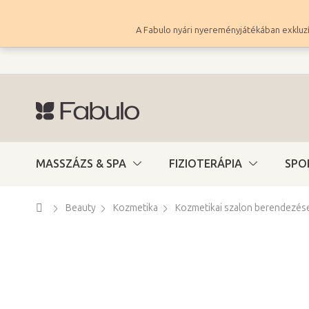
Ugrás
a
A Fabulo nyári nyereményjátékában exkluzí
fő
tartalomhoz
MASSZÁZS & SPA
FIZIOTERÁPIA
SPO
Kezdőlap
Beauty
Kozmetika
Kozmetikai szalon berendezés