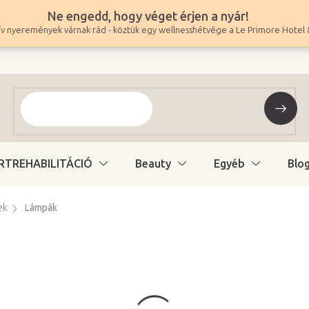
Ne engedd, hogy véget érjen a nyár!
v nyeremények várnak rád - köztük egy wellnesshétvége a Le Primore Hotel 
RTREHABILITÁCIÓ
Beauty
Egyéb
Blo
ek
Lámpák
27 900 Ft
21 969 Ft ÁFA nélkül
Egységár:
Raktáron (24ó kiszáll