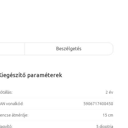
Beszélgetés
Kiegészítő paraméterek
ótállás
:
2 év
AN vonalkód
:
5906717408458
encse átmérője
:
15 cm
agyító
:
5 dioptria