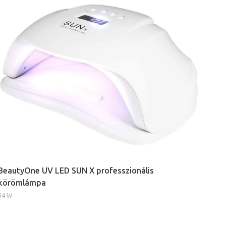
BeautyOne UV LED SUN X professzionális
körömlámpa
54 W