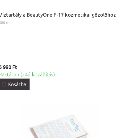
Víztartály a BeautyOne F-17 kozmetikai gőzölőhöz
500 ml
6 990 Ft
Raktáron (24ó kiszállítás)
Kosárba