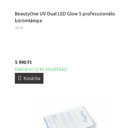
BeautyOne UV Dual LED Glow 5 professzionális
körömlámpa
48 W
5 990 Ft
Raktáron (24ó kiszállítás)
Kosárba