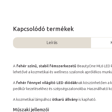
Kapcsolódó termékek
Leírás
A
fehér színű, stabil fémszerkezetű
BeautyOne ML6 LED k
lehetővé a kozmetikai és wellness szalonok aprólékos munká
A
fehér fénnyel világító LED diódák
nak köszönhetően a 
pedikűr kezelésekhez és szépségszalonokba. Használható kozm
A kozmetikai lámpához
ötkarú állvány
is kapható.
Műszaki jellemzői