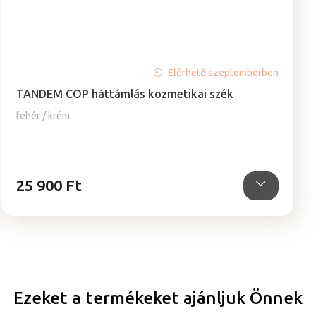
A
Elérhető szeptemberben
termék
TANDEM COP háttámlás kozmetikai szék
átlagos
értékelése
fehér / krém
5-
ből
5,0
csillag.
25 900 Ft
Ezeket a termékeket ajánljuk Önnek