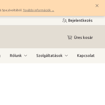
& Spa jóvoltából.
További információk →
Bejelentkezés
KOSÁR
Üres kosár
g
Rólunk
Szolgáltatások
Kapcsolat
ítás)
(9 db)