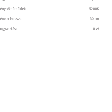
ényhőmérséklet
:
5200K
émkar hossza
:
80 cm
ogyasztás
:
10 W