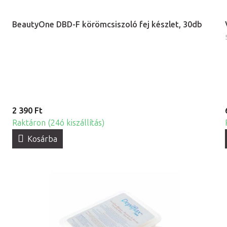
BeautyOne DBD-F körömcsiszoló fej készlet, 30db
2 390 Ft
Raktáron (24ó kiszállítás)
Kosárba