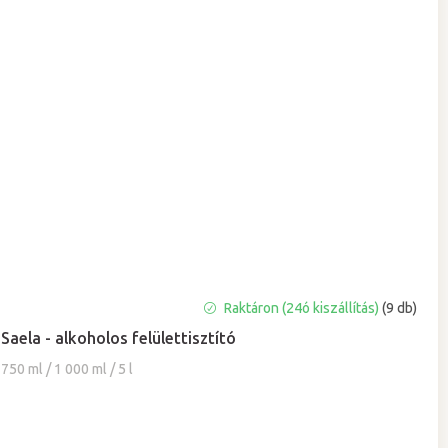
A
Raktáron (24ó kiszállítás)
(9 db)
termék
Saela - alkoholos felülettisztító
átlagos
értékelése
750 ml / 1 000 ml / 5 l
5-
ből
5,0
csillag.