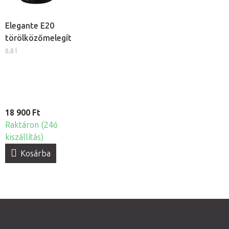
Elegante E20
törölközőmelegítő
0,8 l
18 900 Ft
Raktáron (24ó
kiszállítás)
Kosárba