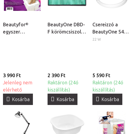
Beautyfor®
BeautyOne DBD-
Csereizzó a
egyszer
F körömcsiszoló
BeautyOne S4
használatos
fej készlet, 30db
kozmetikai
22 W
lábáztató zsák,
lámpához
50db
3 990 Ft
2 390 Ft
5 590 Ft
Jelenleg nem
Raktáron (24ó
Raktáron (24ó
elérhető
kiszállítás)
kiszállítás)
Kosárba
Kosárba
Kosárba