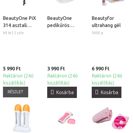
BeautyOne PiX
BeautyOne
Beautyfor
314 asztali
pedikűrös
ultrahang gél
lámpa
lábáztató tál
60 W | 2 szín
5000 g
5 990 Ft
3 990 Ft
6 990 Ft
Raktáron (24ó
Raktáron (24ó
Raktáron (24ó
kiszállítás)
kiszállítás)
kiszállítás)
RÉSZLET
Kosárba
Kosárba