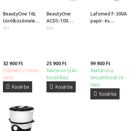
BeautyOne 16L
BeautyOne
Lafomed F-300A
törölközőmelegítő
ACDS-100
papír- és
UV-C
ultrahangos
fóliahegesztő
16 l
0,6 l
sterilizátorral
tisztító
32 900 Ft
25 900 Ft
99 900 Ft
Elérhető 2 héten
Raktáron (24ó
Raktáron a
belül
kiszállítás)
beszállítónál (4
nap)
Kosárba
Kosárba
Kosárba