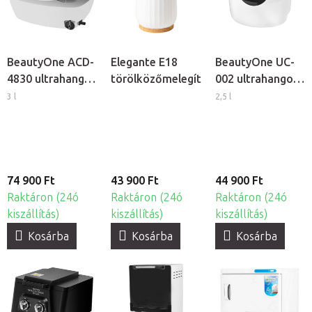
BeautyOne ACD-
Elegante E18
BeautyOne UC-
4830 ultrahangos
törölközőmelegítő
002 ultrahangos
tisztító
tisztító készülék
3 l
2,5 l
74 900 Ft
43 900 Ft
44 900 Ft
Raktáron (24ó
Raktáron (24ó
Raktáron (24ó
kiszállítás)
kiszállítás)
kiszállítás)
Kosárba
Kosárba
Kosárba