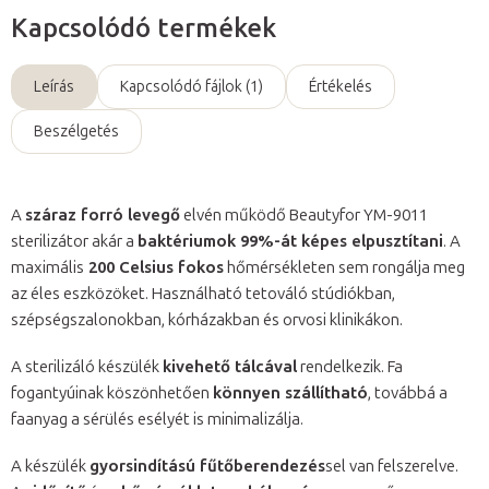
Kapcsolódó termékek
Leírás
Kapcsolódó fájlok (1)
Értékelés
Beszélgetés
A
száraz forró levegő
elvén működő Beautyfor YM-9011
sterilizátor akár a
baktériumok 99%-át képes elpusztítani
. A
maximális
200 Celsius fokos
hőmérsékleten sem rongálja meg
az éles eszközöket. Használható tetováló stúdiókban,
szépségszalonokban, kórházakban és orvosi klinikákon.
A sterilizáló készülék
kivehető tálcával
rendelkezik. Fa
fogantyúinak köszönhetően
könnyen szállítható
, továbbá a
faanyag a sérülés esélyét is minimalizálja.
A készülék
gyorsindítású fűtőberendezés
sel van felszerelve.