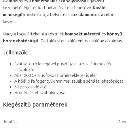
Az
időzítő
és a
hőmérséklet szabályozása
egyszerű
kezelhetőséget és karbantartást tesz lehetővé.
Kiváló
minőségű
konstrukció, a belső rész
rozsdamentes acél
ból
készült.
Nagyra fogja értékelni a készülék
kompakt méret
eit és
könnyű
hordozhatóság
át. Tartalék sterilizálóként is kiválóan alkalmas.
Jellemzők:
Száraz forró levegővel pusztítja el a baktériumok 99
százalékát
Akár 200 Celsius fokos hőmérsékletet is elér
A hőálló fa fogantyúk minimalizálják a sérülés lehetőségét
60 perces időzítő
Hőmérséklet szabályozása
Kiegészítő paraméterek
Jótállás
:
2 év