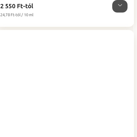
2 550 Ft-tól
Egységár:
24,78 Ft-tól / 10 ml