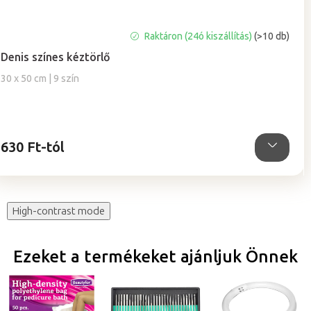
A
Raktáron (24ó kiszállítás)
(>10 db)
termék
Denis színes kéztörlő
átlagos
értékelése
30 x 50 cm | 9 szín
5-
ből
5,0
csillag.
630 Ft-tól
High-contrast mode
Ezeket a termékeket ajánljuk Önnek