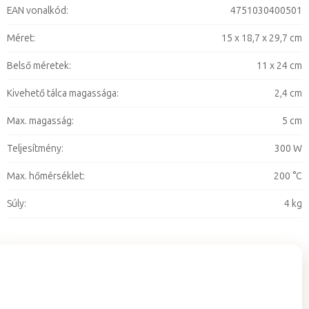
EAN vonalkód
:
4751030400501
Méret
:
15 x 18,7 x 29,7 cm
Belső méretek
:
11 x 24 cm
Kivehető tálca magassága
:
2,4 cm
Max. magasság
:
5 cm
Teljesítmény
:
300 W
Max. hőmérséklet
:
200 °C
Súly
:
4 kg