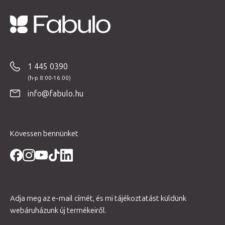
L
á
b
1 445 0390
l
é
info@fabulo.hu
c
Kövessen bennünket
Adja meg az e-mail címét, és mi tájékoztatást küldünk
webáruházunk új termékeiről.