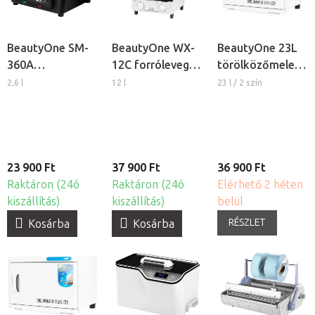
BeautyOne SM-
BeautyOne WX-
BeautyOne 23L
360A
12C forrólevegős
törölközőmelegít
forrólevegős
sterilizátor
UV-C
2,6 l
12 l
23 l / 2 szín
sterilizátor
sterilizátorral
23 900 Ft
37 900 Ft
36 900 Ft
Raktáron (24ó
Raktáron (24ó
Elérhető 2 héten
kiszállítás)
kiszállítás)
belül
RÉSZLET
Kosárba
Kosárba