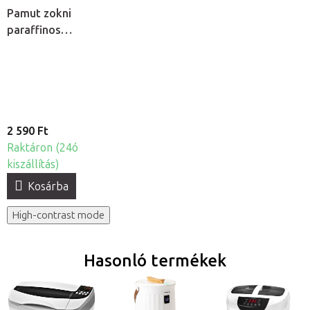
Pamut zokni
paraffinos
kezeléshez, 2db
2 590 Ft
Raktáron (24ó
kiszállítás)
Kosárba
High-contrast mode
Hasonló termékek