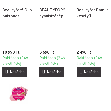
Beautyfor® Duo
BEAUTYFOR®
Beautyfor Pamut
patronos
gyantázógép -
kesztyű
gyantamelegítő
patronos
paraffinos
gyantamelegítő
kezeléshez, 2db
10 990 Ft
3 690 Ft
2 490 Ft
Raktáron (24ó
Raktáron (24ó
Raktáron (24ó
kiszállítás)
kiszállítás)
kiszállítás)
Kosárba
Kosárba
Kosárba