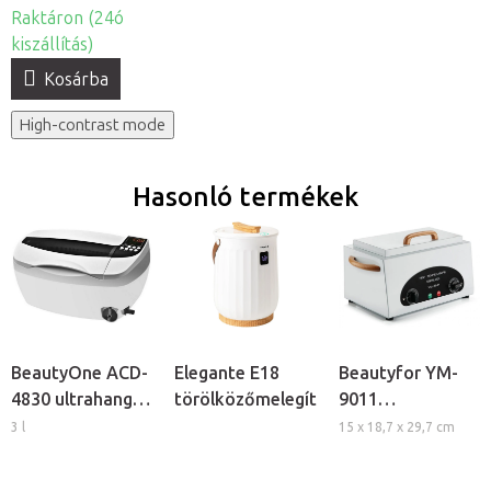
Raktáron (24ó
kiszállítás)
Kosárba
High-contrast mode
Hasonló termékek
BeautyOne ACD-
Elegante E18
Beautyfor YM-
4830 ultrahangos
törölközőmelegítő
9011
tisztító
forrólevegős
3 l
15 x 18,7 x 29,7 cm
sterilizátor