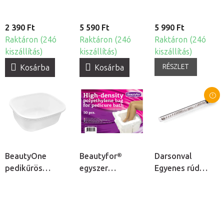
2 390 Ft
5 590 Ft
5 990 Ft
Raktáron (24ó
Raktáron (24ó
Raktáron (24ó
kiszállítás)
kiszállítás)
kiszállítás)
RÉSZLET
Kosárba
Kosárba
BeautyOne
Beautyfor®
Darsonval
pedikűrös
egyszer
Egyenes rúd
lábáztató tál
használatos
elektróda
lábáztató zsák,
kozmetikai
50db
ózonizátorhoz