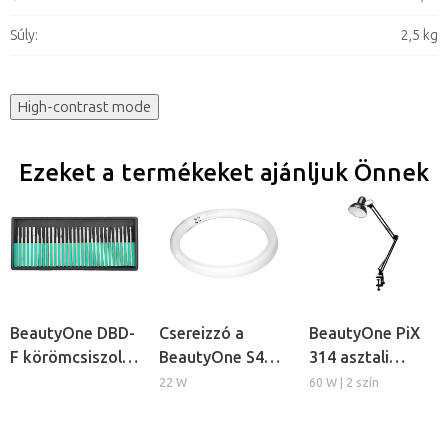
Súly
:
2,5 kg
High-contrast mode
Ezeket a termékeket ajánljuk Önnek
BeautyOne DBD-
Csereizzó a
BeautyOne PiX
F körömcsiszoló
BeautyOne S4
314 asztali
fej készlet, 30db
kozmetikai
lámpa
22 W
60 W | 2 szín
lámpához