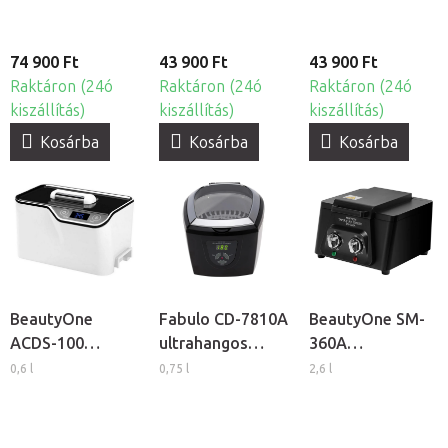
74 900 Ft
43 900 Ft
43 900 Ft
Raktáron (24ó
Raktáron (24ó
Raktáron (24ó
kiszállítás)
kiszállítás)
kiszállítás)
Kosárba
Kosárba
Kosárba
BeautyOne
Fabulo CD-7810A
BeautyOne SM-
ACDS-100
ultrahangos
360A
ultrahangos
tisztító
forrólevegős
0,6 l
0,75 l
2,6 l
tisztító
sterilizátor