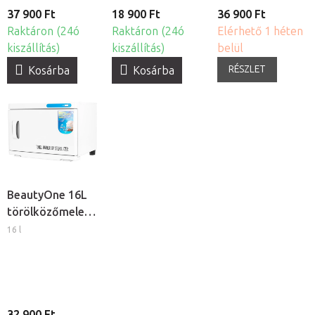
37 900 Ft
18 900 Ft
36 900 Ft
Raktáron (24ó
Raktáron (24ó
Elérhető 1 héten
kiszállítás)
kiszállítás)
belül
RÉSZLET
Kosárba
Kosárba
BeautyOne 16L
törölközőmelegítő
UV-C
16 l
sterilizátorral
32 900 Ft