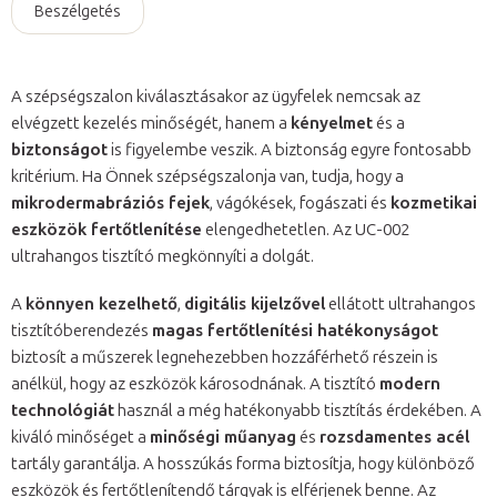
Beszélgetés
A szépségszalon kiválasztásakor az ügyfelek nemcsak az
elvégzett kezelés minőségét, hanem a
kényelmet
és a
biztonságot
is figyelembe veszik. A biztonság egyre fontosabb
kritérium. Ha Önnek szépségszalonja van, tudja, hogy a
mikrodermabráziós fejek
, vágókések, fogászati és
kozmetikai
eszközök fertőtlenítése
elengedhetetlen. Az UC-002
ultrahangos tisztító megkönnyíti a dolgát.
A
könnyen kezelhető
,
digitális kijelzővel
ellátott ultrahangos
tisztítóberendezés
magas fertőtlenítési hatékonyságot
biztosít a műszerek legnehezebben hozzáférhető részein is
anélkül, hogy az eszközök károsodnának. A tisztító
modern
technológiát
használ a még hatékonyabb tisztítás érdekében. A
kiváló minőséget a
minőségi műanyag
és
rozsdamentes acél
tartály garantálja. A hosszúkás forma biztosítja, hogy különböző
eszközök és fertőtlenítendő tárgyak is elférjenek benne. Az