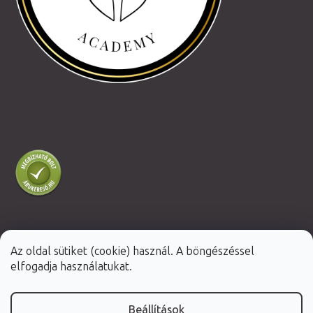
Az oldal sütiket (cookie) használ. A böngészéssel
Shoptet Premium készítette
elfogadja használatukat.
Copyright 2026
Fabulo.hu
. Minden jog fenntartva.
Beállítások