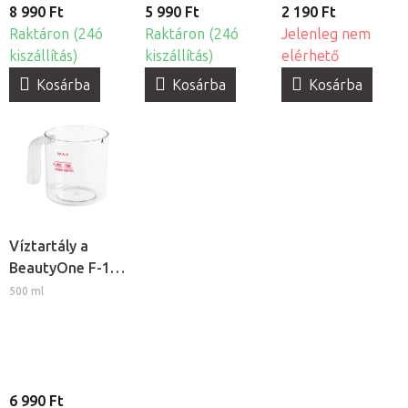
8 990 Ft
5 990 Ft
2 190 Ft
Raktáron (24ó
Raktáron (24ó
Jelenleg nem
kiszállítás)
kiszállítás)
elérhető
Kosárba
Kosárba
Kosárba
Víztartály a
BeautyOne F-17
kozmetikai
500 ml
gőzölőhöz
6 990 Ft