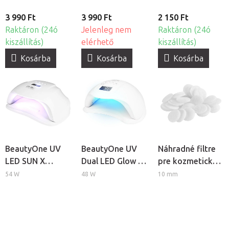
3 990 Ft
3 990 Ft
2 150 Ft
Raktáron (24ó
Jelenleg nem
Raktáron (24ó
kiszállítás)
elérhető
kiszállítás)
Kosárba
Kosárba
Kosárba
BeautyOne UV
BeautyOne UV
Náhradné filtre
LED SUN X
Dual LED Glow 5
pre kozmetický
professzionális
professzionális
prístroj
54 W
48 W
10 mm
körömlámpa
körömlámpa
BeautyOne AM
60, 40ks