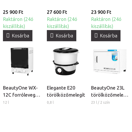
25 900 Ft
27 600 Ft
23 900 Ft
Raktáron (24ó
Raktáron (24ó
Raktáron (24ó
kiszállítás)
kiszállítás)
kiszállítás)
Kosárba
Kosárba
Kosárba
BeautyOne WX-
Elegante E20
BeautyOne 23L
12C forrólevegős
törölközőmelegítő
törölközőmelegít
sterilizátor
UV-C
12 l
0,8 l
23 l / 2 szín
sterilizátorral