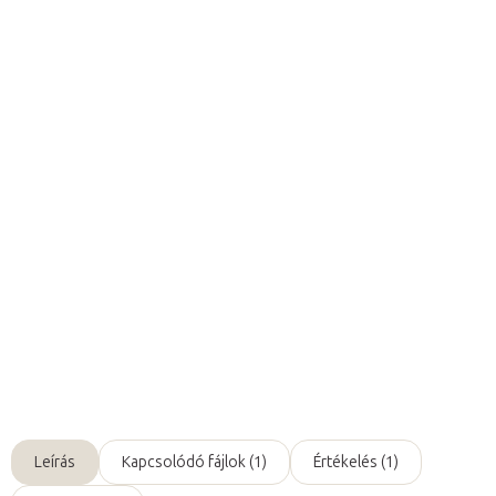
35 354 Ft ÁFA nélkül
Egységár:
Elérhető 1 héten belül
Várható kézbesítés:
2026. 08. 19.
Hozzáadás a kosárhoz
Az UC-002
ultrahangos tisztító
kozmetikai kiegészítők,
fogászati és kozmetikai
eszközök fertőtlenítésére
szolgál.
Részletes információ
Kérdés
Leírás
Kapcsolódó fájlok (1)
Értékelés (1)