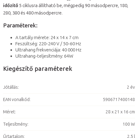
időzítő
5 ciklusra állítható be, mégpedig 90 másodpercre, 180,
280, 380 és 480 másodpercre.
Paraméterek:
A tartály mérete: 24 x 14 x 7 cm
Feszültség: 220-240 V / 50-60 Hz
Ultrahang frekvenciája: 40 000 Hz
Ultrahang-teljesítmény: 64W
Kiegészítő paraméterek
Jótállás
:
2 év
EAN vonalkód
:
5906717400148
Méret
:
28 x 21 x 16 cm
Teljesítmény
:
100 W
Űrtartalom
:
2,5 l